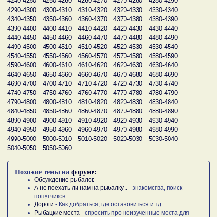
4240-4250
4250-4260
4260-4270
4270-4280
4280-4290
4290-4300
4300-4310
4310-4320
4320-4330
4330-4340
4340-4350
4350-4360
4360-4370
4370-4380
4380-4390
4390-4400
4400-4410
4410-4420
4420-4430
4430-4440
4440-4450
4450-4460
4460-4470
4470-4480
4480-4490
4490-4500
4500-4510
4510-4520
4520-4530
4530-4540
4540-4550
4550-4560
4560-4570
4570-4580
4580-4590
4590-4600
4600-4610
4610-4620
4620-4630
4630-4640
4640-4650
4650-4660
4660-4670
4670-4680
4680-4690
4690-4700
4700-4710
4710-4720
4720-4730
4730-4740
4740-4750
4750-4760
4760-4770
4770-4780
4780-4790
4790-4800
4800-4810
4810-4820
4820-4830
4830-4840
4840-4850
4850-4860
4860-4870
4870-4880
4880-4890
4890-4900
4900-4910
4910-4920
4920-4930
4930-4940
4940-4950
4950-4960
4960-4970
4970-4980
4980-4990
4990-5000
5000-5010
5010-5020
5020-5030
5030-5040
5040-5050
5050-5060
Похожие темы на
форуме:
Обсуждение рыбалок
А не поехать ли нам на рыбалку...
- знакомства, поиск
попутчиков
Дороги
- Как добраться, где остановиться и тд.
Рыбацкие места
- спросить про неизученные места для