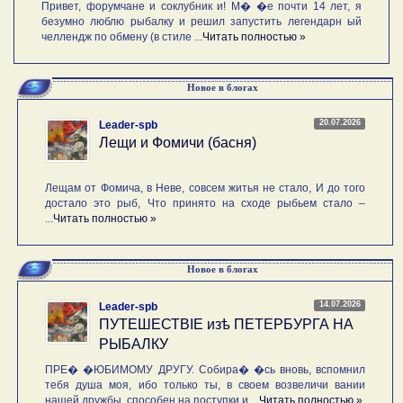
Привет, форумчане и соклубник и! М� �е почти 14 лет, я
безумно люблю рыбалку и решил запустить легендарн ый
челлендж по обмену (в стиле ...
Читать полностью »
Новое в блогах
20.07.2026
Leader-spb
Лещи и Фомичи (басня)
Лещам от Фомича, в Неве, совсем житья не стало, И до того
достало это рыб, Что принято на сходе рыбьем стало –
...
Читать полностью »
Новое в блогах
14.07.2026
Leader-spb
ПУТЕШЕСТВIE изѣ ПЕТЕРБУРГА НА
РЫБАЛКУ
ПРЕ� �ЮБИМОМУ ДРУГУ. Собира� �сь вновь, вспомнил
тебя душа моя, ибо только ты, в своем возвеличи вании
нашей дружбы, способен на поступки и ...
Читать полностью »