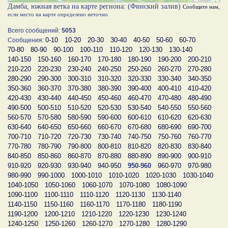
Дамба, южная ветка на карте региона: (Финский залив)
Сообщите нам
,
если место на карте определено неточно
Всего сообщений:
5053
0-10
10-20
20-30
30-40
40-50
50-60
60-70
Сообщения:
70-80
80-90
90-100
100-110
110-120
120-130
130-140
140-150
150-160
160-170
170-180
180-190
190-200
200-210
210-220
220-230
230-240
240-250
250-260
260-270
270-280
280-290
290-300
300-310
310-320
320-330
330-340
340-350
350-360
360-370
370-380
380-390
390-400
400-410
410-420
420-430
430-440
440-450
450-460
460-470
470-480
480-490
490-500
500-510
510-520
520-530
530-540
540-550
550-560
560-570
570-580
580-590
590-600
600-610
610-620
620-630
630-640
640-650
650-660
660-670
670-680
680-690
690-700
700-710
710-720
720-730
730-740
740-750
750-760
760-770
770-780
780-790
790-800
800-810
810-820
820-830
830-840
840-850
850-860
860-870
870-880
880-890
890-900
900-910
910-920
920-930
930-940
940-950
950-960
960-970
970-980
980-990
990-1000
1000-1010
1010-1020
1020-1030
1030-1040
1040-1050
1050-1060
1060-1070
1070-1080
1080-1090
1090-1100
1100-1110
1110-1120
1120-1130
1130-1140
1140-1150
1150-1160
1160-1170
1170-1180
1180-1190
1190-1200
1200-1210
1210-1220
1220-1230
1230-1240
1240-1250
1250-1260
1260-1270
1270-1280
1280-1290