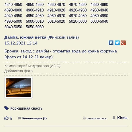
4840-4850
4850-4860
4860-4870
4870-4880
4880-4890
4890-4900
4900-4910
4910-4920
4920-4930
4930-4940
4940-4950
4950-4960
4960-4970
4970-4980
4980-4990
4990-5000
5000-5010
5010-5020
5020-5030
5030-5040
5040-5050
5050-5060
Дамба, южная ветка
(Финский залив)
15.12.2021 12:14
Бронка, заход с дамбы - открытая вода до крана фортуна
(фото от 14.12.21 вечер)
Комментарий модератора (АБЮ):
Добавлено фото
Корюшиная снасть
Нравится
Kirma
5
Комментарии (4)
пожаловаться