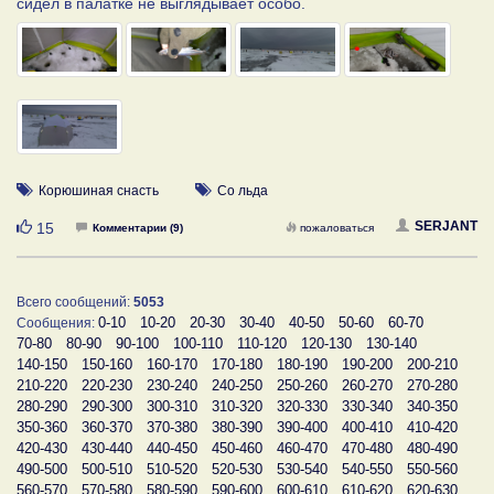
сидел в палатке не выглядывает особо.
Корюшиная снасть
Со льда
Нравится
SERJANT
15
Комментарии (9)
пожаловаться
Всего сообщений:
5053
0-10
10-20
20-30
30-40
40-50
50-60
60-70
Сообщения:
70-80
80-90
90-100
100-110
110-120
120-130
130-140
140-150
150-160
160-170
170-180
180-190
190-200
200-210
210-220
220-230
230-240
240-250
250-260
260-270
270-280
280-290
290-300
300-310
310-320
320-330
330-340
340-350
350-360
360-370
370-380
380-390
390-400
400-410
410-420
420-430
430-440
440-450
450-460
460-470
470-480
480-490
490-500
500-510
510-520
520-530
530-540
540-550
550-560
560-570
570-580
580-590
590-600
600-610
610-620
620-630