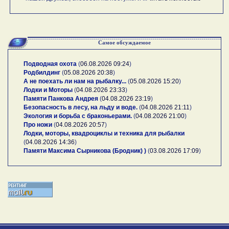
Самое обсуждаемое
Подводная охота
(
06.08.2026 09:24
)
Родбилдинг
(
05.08.2026 20:38
)
А не поехать ли нам на рыбалку...
(
05.08.2026 15:20
)
Лодки и Моторы
(
04.08.2026 23:33
)
Памяти Панкова Андрея
(
04.08.2026 23:19
)
Безопасность в лесу, на льду и воде.
(
04.08.2026 21:11
)
Экология и борьба с браконьерами.
(
04.08.2026 21:00
)
Про ножи
(
04.08.2026 20:57
)
Лодки, моторы, квадроциклы и техника для рыбалки
(
04.08.2026 14:36
)
Памяти Максима Сырникова (Бродник) )
(
03.08.2026 17:09
)