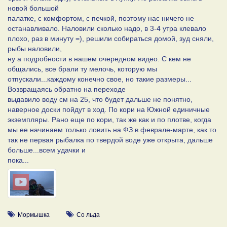
новой большой
палатке, с комфортом, с печкой, поэтому нас ничего не
останавливало. Наловили сколько надо, в 3-4 утра клевало
плохо, раз в минуту =), решили собираться домой, зуд сняли,
рыбы наловили,
ну а подробности в нашем очередном видео. С кем не
общались, все брали ту мелочь, которую мы
отпускали...каждому конечно свое, но такие размеры...
Возвращаясь обратно на переходе
выдавило воду см на 25, что будет дальше не понятно,
наверное доски пойдут в ход. По кори на Южной единичные
экземпляры. Рано еще по кори, так же как и по плотве, когда
мы ее начинаем только ловить на ФЗ в феврале-марте, как то
так не первая рыбалка по твердой воде уже открыта, дальше
больше...всем удачки и
пока...
Мормышка
Со льда