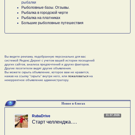
рыбалки
Рыболовные базы. Отзывы.
Рыбалка в городской черте
Рыбалка на платниках
Большие рыболовные путешествия
Вы видите рекламу, подобранную персонально для вас
системой Яндекс.Директ с учетом вашей истории посещений
других сайтов, анализа предпочтений и других факторов.
Другие посетители видят другие объявления.
Вы можете скрыть объявление, которое вам не нравится,
нажав на ссылку "скрыть" внутри него, или
пожаловаться
на
некорректное объявление администратору.
Новое в блогах
31.07.2026
RubaDrive
Старт челленджа….