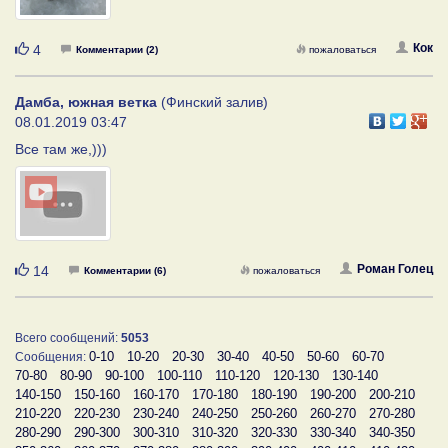
Нравится
Кок
4
Комментарии (2)
пожаловаться
Дамба, южная ветка
(Финский залив)
08.01.2019 03:47
Все там же,)))
Нравится
Роман Голец
14
Комментарии (6)
пожаловаться
Всего сообщений:
5053
0-10
10-20
20-30
30-40
40-50
50-60
60-70
Сообщения:
70-80
80-90
90-100
100-110
110-120
120-130
130-140
140-150
150-160
160-170
170-180
180-190
190-200
200-210
210-220
220-230
230-240
240-250
250-260
260-270
270-280
280-290
290-300
300-310
310-320
320-330
330-340
340-350