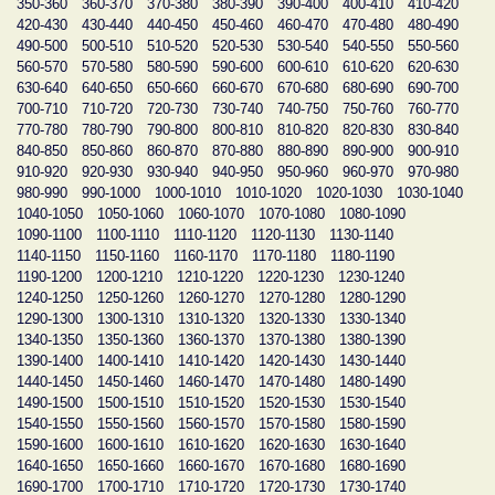
350-360
360-370
370-380
380-390
390-400
400-410
410-420
420-430
430-440
440-450
450-460
460-470
470-480
480-490
490-500
500-510
510-520
520-530
530-540
540-550
550-560
560-570
570-580
580-590
590-600
600-610
610-620
620-630
630-640
640-650
650-660
660-670
670-680
680-690
690-700
700-710
710-720
720-730
730-740
740-750
750-760
760-770
770-780
780-790
790-800
800-810
810-820
820-830
830-840
840-850
850-860
860-870
870-880
880-890
890-900
900-910
910-920
920-930
930-940
940-950
950-960
960-970
970-980
980-990
990-1000
1000-1010
1010-1020
1020-1030
1030-1040
1040-1050
1050-1060
1060-1070
1070-1080
1080-1090
1090-1100
1100-1110
1110-1120
1120-1130
1130-1140
1140-1150
1150-1160
1160-1170
1170-1180
1180-1190
1190-1200
1200-1210
1210-1220
1220-1230
1230-1240
1240-1250
1250-1260
1260-1270
1270-1280
1280-1290
1290-1300
1300-1310
1310-1320
1320-1330
1330-1340
1340-1350
1350-1360
1360-1370
1370-1380
1380-1390
1390-1400
1400-1410
1410-1420
1420-1430
1430-1440
1440-1450
1450-1460
1460-1470
1470-1480
1480-1490
1490-1500
1500-1510
1510-1520
1520-1530
1530-1540
1540-1550
1550-1560
1560-1570
1570-1580
1580-1590
1590-1600
1600-1610
1610-1620
1620-1630
1630-1640
1640-1650
1650-1660
1660-1670
1670-1680
1680-1690
1690-1700
1700-1710
1710-1720
1720-1730
1730-1740