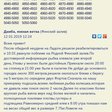
4840-4850
4850-4860
4860-4870
4870-4880
4880-4890
4890-4900
4900-4910
4910-4920
4920-4930
4930-4940
4940-4950
4950-4960
4960-4970
4970-4980
4980-4990
4990-5000
5000-5010
5010-5020
5020-5030
5030-5040
5040-5050
5050-5060
Дамба, южная ветка
(Финский залив)
12.01.2019 12:24
Всем привет!
После обидной неудачи на Ладоге,решили реабилитироваться
и 10.01 рванули поближе на Родной Финский залив.По
достоверной информации рыбка клевала уже второй
день.Уловы у многих были достойные.Приехали около 20:00
на стоянку,в 21:00 уже были в палатке.Не дойдя до основного
городка около 300 метров,решили окопаться ближе к берегу
на 5 метрах,по середине двух Фортов.Сначала на нашу
прикормку подошла,всеми любимая,рыбка колюшка,которая
не давала нам покоя около 2 часов.Далее по классике более
крупная рыба взяла верх над более мелкой и начались
полноценные поклевки плотвы,густеры и
подлещика.Равномерно средний клев к 8:00 утра показал нам
на весах общий вес в размере 7,75кг.Ловили на