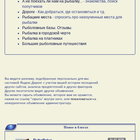
А не поехать ли нам на рыбалку...
- знакомства, поиск
попутчиков
Дороги
- Как добраться, где остановиться и тд.
Рыбацкие места
- спросить про неизученные места для
рыбалки
Рыболовные базы. Отзывы.
Рыбалка в городской черте
Рыбалка на платниках
Большие рыболовные путешествия
Вы видите рекламу, подобранную персонально для вас
системой Яндекс.Директ с учетом вашей истории посещений
других сайтов, анализа предпочтений и других факторов.
Другие посетители видят другие объявления.
Вы можете скрыть объявление, которое вам не нравится,
нажав на ссылку "скрыть" внутри него, или
пожаловаться
на
некорректное объявление администратору.
Новое в блогах
31.07.2026