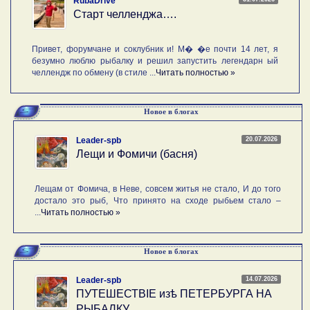
RubaDrive
Старт челленджа….
Привет, форумчане и соклубник и! М� �е почти 14 лет, я
безумно люблю рыбалку и решил запустить легендарн ый
челлендж по обмену (в стиле ...
Читать полностью »
Новое в блогах
20.07.2026
Leader-spb
Лещи и Фомичи (басня)
Лещам от Фомича, в Неве, совсем житья не стало, И до того
достало это рыб, Что принято на сходе рыбьем стало –
...
Читать полностью »
Новое в блогах
14.07.2026
Leader-spb
ПУТЕШЕСТВIE изѣ ПЕТЕРБУРГА НА
РЫБАЛКУ