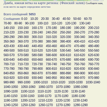
Дамба, южная ветка на карте региона: (Финский залив)
Сообщите нам
,
если место на карте определено неточно
Всего сообщений:
5053
0-10
10-20
20-30
30-40
40-50
50-60
60-70
Сообщения:
70-80
80-90
90-100
100-110
110-120
120-130
130-140
140-150
150-160
160-170
170-180
180-190
190-200
200-210
210-220
220-230
230-240
240-250
250-260
260-270
270-280
280-290
290-300
300-310
310-320
320-330
330-340
340-350
350-360
360-370
370-380
380-390
390-400
400-410
410-420
420-430
430-440
440-450
450-460
460-470
470-480
480-490
490-500
500-510
510-520
520-530
530-540
540-550
550-560
560-570
570-580
580-590
590-600
600-610
610-620
620-630
630-640
640-650
650-660
660-670
670-680
680-690
690-700
700-710
710-720
720-730
730-740
740-750
750-760
760-770
770-780
780-790
790-800
800-810
810-820
820-830
830-840
840-850
850-860
860-870
870-880
880-890
890-900
900-910
910-920
920-930
930-940
940-950
950-960
960-970
970-980
980-990
990-1000
1000-1010
1010-1020
1020-1030
1030-1040
1040-1050
1050-1060
1060-1070
1070-1080
1080-1090
1090-1100
1100-1110
1110-1120
1120-1130
1130-1140
1140-1150
1150-1160
1160-1170
1170-1180
1180-1190
1190-1200
1200-1210
1210-1220
1220-1230
1230-1240
1240-1250
1250-1260
1260-1270
1270-1280
1280-1290