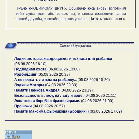
ПРЕ� �ЮБИМОМУ ДРУГУ. Собира� �сь вновь, вспомнил
тебя душа моя, ибо только ты, в своем возвеличи вании
нашей дружбы, способен на поступки и ...
Читать полностью »
Самое обсуждаемое
Лодки, моторы, квадроциклы и техника для рыбалки
(
06.08.2026 16:10
)
Подводная охота
(
06.08.2026 13:00
)
Родбилдинг
(
05.08.2026 20:38
)
А не поехать ли нам на рыбалку...
(
05.08.2026 15:20
)
Лодки и Моторы
(
04.08.2026 23:33
)
Памяти Панкова Андрея
(
04.08.2026 23:19
)
Безопасность в лесу, на льду и воде.
(
04.08.2026 21:11
)
Экология и борьба с браконьерами.
(
04.08.2026 21:00
)
Про ножи
(
04.08.2026 20:57
)
Памяти Максима Сырникова (Бродник) )
(
03.08.2026 17:09
)