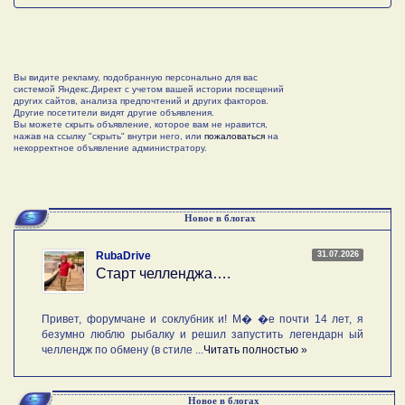
Вы видите рекламу, подобранную персонально для вас
системой Яндекс.Директ с учетом вашей истории посещений
других сайтов, анализа предпочтений и других факторов.
Другие посетители видят другие объявления.
Вы можете скрыть объявление, которое вам не нравится,
нажав на ссылку "скрыть" внутри него, или
пожаловаться
на
некорректное объявление администратору.
Новое в блогах
31.07.2026
RubaDrive
Старт челленджа….
Привет, форумчане и соклубник и! М� �е почти 14 лет, я
безумно люблю рыбалку и решил запустить легендарн ый
челлендж по обмену (в стиле ...
Читать полностью »
Новое в блогах