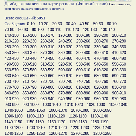
Дамба, южная ветка на карте региона: (Финский залив)
Сообщите нам
,
если место на карте определено неточно
Всего сообщений:
5053
0-10
10-20
20-30
30-40
40-50
50-60
60-70
Сообщения:
70-80
80-90
90-100
100-110
110-120
120-130
130-140
140-150
150-160
160-170
170-180
180-190
190-200
200-210
210-220
220-230
230-240
240-250
250-260
260-270
270-280
280-290
290-300
300-310
310-320
320-330
330-340
340-350
350-360
360-370
370-380
380-390
390-400
400-410
410-420
420-430
430-440
440-450
450-460
460-470
470-480
480-490
490-500
500-510
510-520
520-530
530-540
540-550
550-560
560-570
570-580
580-590
590-600
600-610
610-620
620-630
630-640
640-650
650-660
660-670
670-680
680-690
690-700
700-710
710-720
720-730
730-740
740-750
750-760
760-770
770-780
780-790
790-800
800-810
810-820
820-830
830-840
840-850
850-860
860-870
870-880
880-890
890-900
900-910
910-920
920-930
930-940
940-950
950-960
960-970
970-980
980-990
990-1000
1000-1010
1010-1020
1020-1030
1030-1040
1040-1050
1050-1060
1060-1070
1070-1080
1080-1090
1090-1100
1100-1110
1110-1120
1120-1130
1130-1140
1140-1150
1150-1160
1160-1170
1170-1180
1180-1190
1190-1200
1200-1210
1210-1220
1220-1230
1230-1240
1240-1250
1250-1260
1260-1270
1270-1280
1280-1290