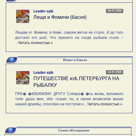
20.07.2026
Leader-spb
Лещи и Фомичи (басня)
Лещам от Фомича, в Неве, совсем житья не стало, И до того
достало это рыб, Что принято на сходе рыбьем стало –
...
Читать полностью »
Новое в блогах
14.07.2026
Leader-spb
ПУТЕШЕСТВIE изѣ ПЕТЕРБУРГА НА
РЫБАЛКУ
ПРЕ� �ЮБИМОМУ ДРУГУ. Собира� �сь вновь, вспомнил
тебя душа моя, ибо только ты, в своем возвеличи вании
нашей дружбы, способен на поступки и ...
Читать полностью »
Самое обсуждаемое