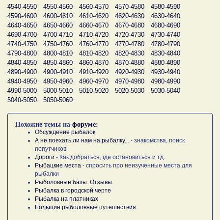
4540-4550
4550-4560
4560-4570
4570-4580
4580-4590
4590-4600
4600-4610
4610-4620
4620-4630
4630-4640
4640-4650
4650-4660
4660-4670
4670-4680
4680-4690
4690-4700
4700-4710
4710-4720
4720-4730
4730-4740
4740-4750
4750-4760
4760-4770
4770-4780
4780-4790
4790-4800
4800-4810
4810-4820
4820-4830
4830-4840
4840-4850
4850-4860
4860-4870
4870-4880
4880-4890
4890-4900
4900-4910
4910-4920
4920-4930
4930-4940
4940-4950
4950-4960
4960-4970
4970-4980
4980-4990
4990-5000
5000-5010
5010-5020
5020-5030
5030-5040
5040-5050
5050-5060
Похожие темы на
форуме:
Обсуждение рыбалок
А не поехать ли нам на рыбалку...
- знакомства, поиск
попутчиков
Дороги
- Как добраться, где остановиться и тд.
Рыбацкие места
- спросить про неизученные места для
рыбалки
Рыболовные базы. Отзывы.
Рыбалка в городской черте
Рыбалка на платниках
Большие рыболовные путешествия