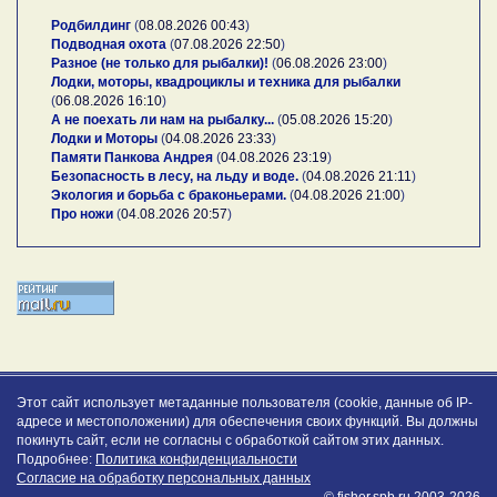
Родбилдинг
(
08.08.2026 00:43
)
Подводная охота
(
07.08.2026 22:50
)
Разное (не только для рыбалки)!
(
06.08.2026 23:00
)
Лодки, моторы, квадроциклы и техника для рыбалки
(
06.08.2026 16:10
)
А не поехать ли нам на рыбалку...
(
05.08.2026 15:20
)
Лодки и Моторы
(
04.08.2026 23:33
)
Памяти Панкова Андрея
(
04.08.2026 23:19
)
Безопасность в лесу, на льду и воде.
(
04.08.2026 21:11
)
Экология и борьба с браконьерами.
(
04.08.2026 21:00
)
Про ножи
(
04.08.2026 20:57
)
Этот сайт использует метаданные пользователя (cookie, данные об IP-
адресе и местоположении) для обеспечения своих функций. Вы должны
покинуть сайт, если не согласны с обработкой сайтом этих данных.
Подробнее:
Политика конфиденциальности
Согласие на обработку персональных данных