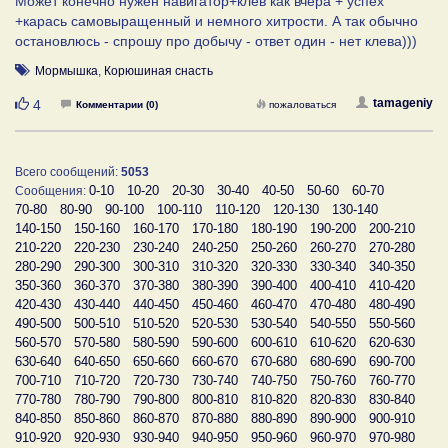
Может конечно нужен навигатор+клев как вчера + успех
+карась самовыращенный и немного хитрости. А так обычно
остановлюсь - спрошу про добычу - ответ один - нет клева)))
Мормышка
,
Корюшиная снасть
Нравится
tamageniy
4
Комментарии (0)
пожаловаться
Всего сообщений:
5053
0-10
10-20
20-30
30-40
40-50
50-60
60-70
Сообщения:
70-80
80-90
90-100
100-110
110-120
120-130
130-140
140-150
150-160
160-170
170-180
180-190
190-200
200-210
210-220
220-230
230-240
240-250
250-260
260-270
270-280
280-290
290-300
300-310
310-320
320-330
330-340
340-350
350-360
360-370
370-380
380-390
390-400
400-410
410-420
420-430
430-440
440-450
450-460
460-470
470-480
480-490
490-500
500-510
510-520
520-530
530-540
540-550
550-560
560-570
570-580
580-590
590-600
600-610
610-620
620-630
630-640
640-650
650-660
660-670
670-680
680-690
690-700
700-710
710-720
720-730
730-740
740-750
750-760
760-770
770-780
780-790
790-800
800-810
810-820
820-830
830-840
840-850
850-860
860-870
870-880
880-890
890-900
900-910
910-920
920-930
930-940
940-950
950-960
960-970
970-980