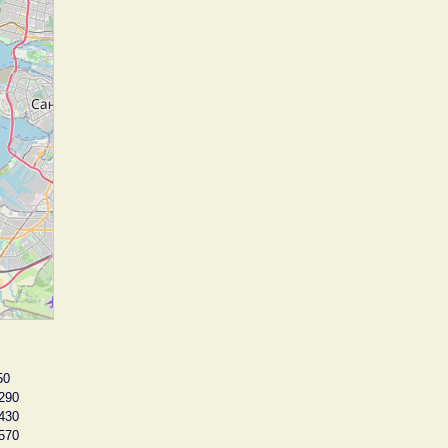
50
290
430
570