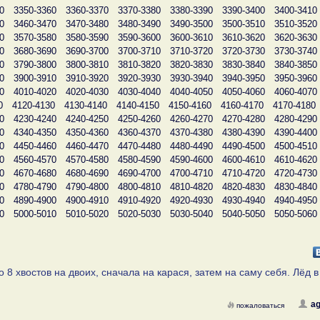
0
3350-3360
3360-3370
3370-3380
3380-3390
3390-3400
3400-3410
0
3460-3470
3470-3480
3480-3490
3490-3500
3500-3510
3510-3520
0
3570-3580
3580-3590
3590-3600
3600-3610
3610-3620
3620-3630
0
3680-3690
3690-3700
3700-3710
3710-3720
3720-3730
3730-3740
0
3790-3800
3800-3810
3810-3820
3820-3830
3830-3840
3840-3850
0
3900-3910
3910-3920
3920-3930
3930-3940
3940-3950
3950-3960
0
4010-4020
4020-4030
4030-4040
4040-4050
4050-4060
4060-4070
0
4120-4130
4130-4140
4140-4150
4150-4160
4160-4170
4170-4180
0
4230-4240
4240-4250
4250-4260
4260-4270
4270-4280
4280-4290
0
4340-4350
4350-4360
4360-4370
4370-4380
4380-4390
4390-4400
0
4450-4460
4460-4470
4470-4480
4480-4490
4490-4500
4500-4510
0
4560-4570
4570-4580
4580-4590
4590-4600
4600-4610
4610-4620
0
4670-4680
4680-4690
4690-4700
4700-4710
4710-4720
4720-4730
0
4780-4790
4790-4800
4800-4810
4810-4820
4820-4830
4830-4840
0
4890-4900
4900-4910
4910-4920
4920-4930
4930-4940
4940-4950
0
5000-5010
5010-5020
5020-5030
5030-5040
5040-5050
5050-5060
 8 хвостов на двоих, сначала на карася, затем на саму себя. Лёд в
ag
пожаловаться