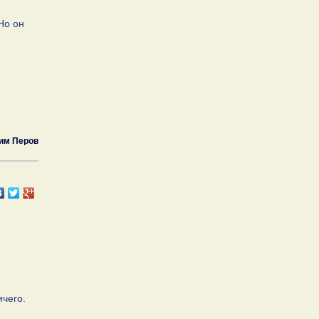
Но он
им Перов
чего.