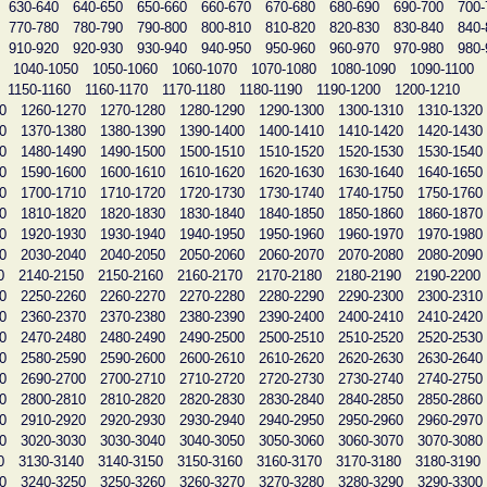
630-640
640-650
650-660
660-670
670-680
680-690
690-700
700-
770-780
780-790
790-800
800-810
810-820
820-830
830-840
840-
910-920
920-930
930-940
940-950
950-960
960-970
970-980
980-
1040-1050
1050-1060
1060-1070
1070-1080
1080-1090
1090-1100
1150-1160
1160-1170
1170-1180
1180-1190
1190-1200
1200-1210
0
1260-1270
1270-1280
1280-1290
1290-1300
1300-1310
1310-1320
0
1370-1380
1380-1390
1390-1400
1400-1410
1410-1420
1420-1430
0
1480-1490
1490-1500
1500-1510
1510-1520
1520-1530
1530-1540
0
1590-1600
1600-1610
1610-1620
1620-1630
1630-1640
1640-1650
0
1700-1710
1710-1720
1720-1730
1730-1740
1740-1750
1750-1760
0
1810-1820
1820-1830
1830-1840
1840-1850
1850-1860
1860-1870
0
1920-1930
1930-1940
1940-1950
1950-1960
1960-1970
1970-1980
0
2030-2040
2040-2050
2050-2060
2060-2070
2070-2080
2080-2090
0
2140-2150
2150-2160
2160-2170
2170-2180
2180-2190
2190-2200
0
2250-2260
2260-2270
2270-2280
2280-2290
2290-2300
2300-2310
0
2360-2370
2370-2380
2380-2390
2390-2400
2400-2410
2410-2420
0
2470-2480
2480-2490
2490-2500
2500-2510
2510-2520
2520-2530
0
2580-2590
2590-2600
2600-2610
2610-2620
2620-2630
2630-2640
0
2690-2700
2700-2710
2710-2720
2720-2730
2730-2740
2740-2750
0
2800-2810
2810-2820
2820-2830
2830-2840
2840-2850
2850-2860
0
2910-2920
2920-2930
2930-2940
2940-2950
2950-2960
2960-2970
0
3020-3030
3030-3040
3040-3050
3050-3060
3060-3070
3070-3080
0
3130-3140
3140-3150
3150-3160
3160-3170
3170-3180
3180-3190
0
3240-3250
3250-3260
3260-3270
3270-3280
3280-3290
3290-3300