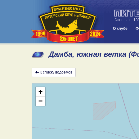
О клубе
Ф
Дамба, южная ветка (Ф
К списку водоемов
+
−