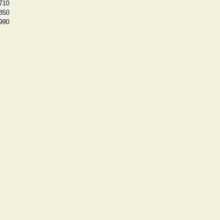
710
850
990