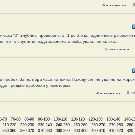
пожаловаться
ически "0" ,глубины проверены от 1 до 3,5 м...еденичные рыбасики 
ять что то спустили, вода завоняла и рыба ушла...печалька...
пожаловаться
за пробок. За полтора часа ни тычка.Походу сел не удачно на морс
видел, редкие пробежки у некоторых.
в
пожаловаться
0-70
70-80
80-90
90-100
100-110
110-120
120-130
130-140
140-1
210-220
220-230
230-240
240-250
250-260
260-270
270-280
280-
350-360
360-370
370-380
380-390
390-400
400-410
410-420
420-