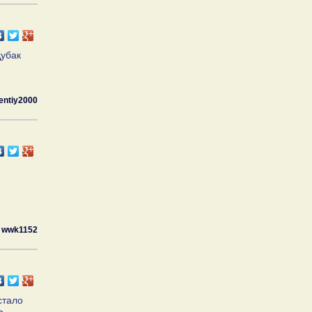
Дубак
entiy2000
wwk1152
стало