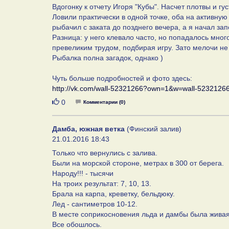
Вдогонку к отчету Игоря "Кубы". Насчет плотвы и г
Ловили практически в одной точке, оба на активну
рыбачил с заката до позднего вечера, а я начал зап
Разница: у него клевало часто, но попадалось мно
превеликим трудом, подбирая игру. Зато мелочи не
Рыбалка полна загадок, однако )
Чуть больше подробностей и фото здесь:
http://vk.com/wall-52321266?own=1&w=wall-5232126
Нравится
0
Комментарии (0)
Дамба, южная ветка
(Финский залив)
21.01.2016 18:43
Только что вернулись с залива.
Были на морской стороне, метрах в 300 от берега.
Народу!!! - тысячи
На троих результат: 7, 10, 13.
Брала на карпа, креветку, бельдюку.
Лед - сантиметров 10-12.
В месте соприкосновения льда и дамбы была живая
Все обошлось.