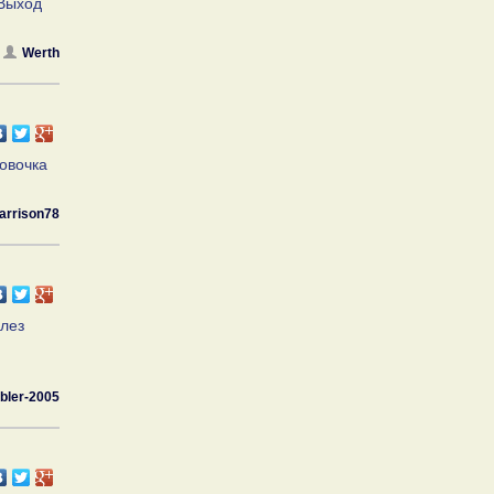
 Выход
Werth
совочка
arrison78
ылез
bler-2005