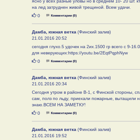
ясно у всех разные уловы но в среднем 10- 20 шт. к
на лед затруднен живой трещиной. Всем удачи.
Нравится
0
Комментарии (0)
Дамба, южная ветка
(Финский залив)
21.01.2016 20:52
сегодня глухо.5 удочек на 2их.1500 гр всего с 9-1
для неверующих:https://youtu.be/2EqtPqphNyw
Нравится
0
Комментарии (0)
Дамба, южная ветка
(Финский залив)
21.01.2016 20:34
Сегодня утром в районе В-1, с Финской стороны, сп
сам, полз по льду, приехали пожарные, вытащили 
знаю.ВСЕМ НА ЗАМЕТКУ!
Нравится
0
Комментарии (0)
Дамба, южная ветка
(Финский залив)
21.01.2016 19:52