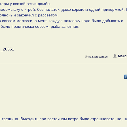
устеры у южной ветки дамбы.
ю мормышку с игрой, без палаток, даже кормили одной прикормкой. 
олночь и закончил с рассветом.
го совсем мелюзги, а меня каждую поклевку надо было добывать с
 было практически совсем, рыба зачетная.
6_26551
Макс
пожаловаться
 трещина. Выходить при восточном ветре было страшновато, но, ни