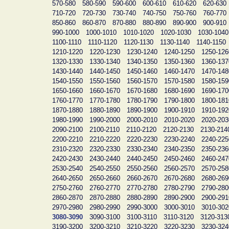
570-580
580-590
590-600
600-610
610-620
620-630
710-720
720-730
730-740
740-750
750-760
760-770
850-860
860-870
870-880
880-890
890-900
900-910
990-1000
1000-1010
1010-1020
1020-1030
1030-1040
1100-1110
1110-1120
1120-1130
1130-1140
1140-1150
1210-1220
1220-1230
1230-1240
1240-1250
1250-126
1320-1330
1330-1340
1340-1350
1350-1360
1360-137
1430-1440
1440-1450
1450-1460
1460-1470
1470-148
1540-1550
1550-1560
1560-1570
1570-1580
1580-159
1650-1660
1660-1670
1670-1680
1680-1690
1690-170
1760-1770
1770-1780
1780-1790
1790-1800
1800-181
1870-1880
1880-1890
1890-1900
1900-1910
1910-192
1980-1990
1990-2000
2000-2010
2010-2020
2020-203
2090-2100
2100-2110
2110-2120
2120-2130
2130-214
2200-2210
2210-2220
2220-2230
2230-2240
2240-225
2310-2320
2320-2330
2330-2340
2340-2350
2350-236
2420-2430
2430-2440
2440-2450
2450-2460
2460-247
2530-2540
2540-2550
2550-2560
2560-2570
2570-258
2640-2650
2650-2660
2660-2670
2670-2680
2680-269
2750-2760
2760-2770
2770-2780
2780-2790
2790-280
2860-2870
2870-2880
2880-2890
2890-2900
2900-291
2970-2980
2980-2990
2990-3000
3000-3010
3010-302
3080-3090
3090-3100
3100-3110
3110-3120
3120-313
3190-3200
3200-3210
3210-3220
3220-3230
3230-324