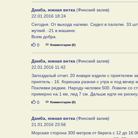
Дамба, южная ветка
(Финский залив)
22.01.2016 18:24
Сегодня. От выхода налево. Сидел в палатке. 33 шт
жуткий. -21 в машине.
Всем добра.
Нравится
0
Комментарии (0)
Дамба, южная ветка
(Финский залив)
22.01.2016 11:42
Запоздалый отчет. 20 января ездили с приятелем за 
приятель - 16. Корюшка разная с утра и под вечер 
Поклевки редкие. Народу-человек 500. Ловили со с
примерно на 1 км, лед 7 см. Дальше идти не рискн
Нравится
0
Комментарии (0)
Дамба, южная ветка
(Финский залив)
21.01.2016 23:56
Морская сторона 300 метров от берега с 12 до 16.0