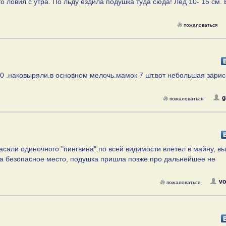
то ловил с утра. По льду ездила подушка туда сюда! Лед 10- 15 см.
пожаловаться
6.00 .наковыряли.в основном мелочь.мамок 7 шт.вот небольшая зари
g
пожаловаться
асали одиночного "пингвина".по всей видимости влетел в майну, в
на безопасное место, подушка пришла позже.про дальнейшее не
vo
пожаловаться