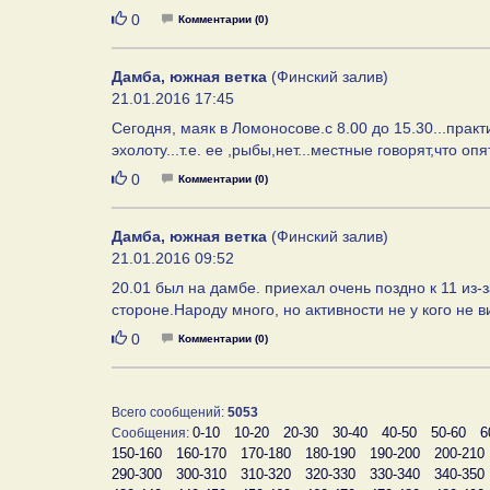
Нравится
0
Комментарии (0)
Дамба, южная ветка
(Финский залив)
21.01.2016 17:45
Сегодня, маяк в Ломоносове.с 8.00 до 15.30...практ
эхолоту...т.е. ее ,рыбы,нет...местные говорят,что оп
Нравится
0
Комментарии (0)
Дамба, южная ветка
(Финский залив)
21.01.2016 09:52
20.01 был на дамбе. приехал очень поздно к 11 из-
стороне.Народу много, но активности не у кого не 
Нравится
0
Комментарии (0)
Всего сообщений:
5053
0-10
10-20
20-30
30-40
40-50
50-60
6
Сообщения:
150-160
160-170
170-180
180-190
190-200
200-210
290-300
300-310
310-320
320-330
330-340
340-350