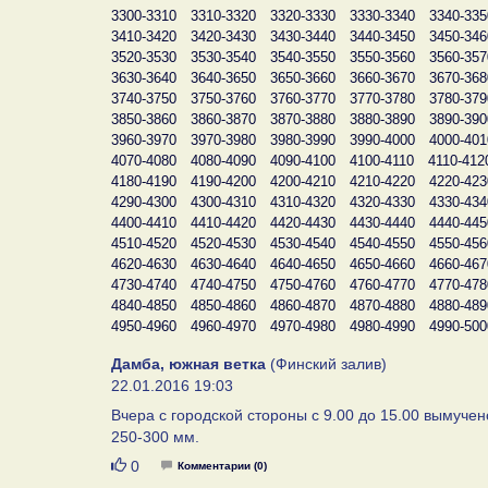
3300-3310
3310-3320
3320-3330
3330-3340
3340-335
3410-3420
3420-3430
3430-3440
3440-3450
3450-346
3520-3530
3530-3540
3540-3550
3550-3560
3560-357
3630-3640
3640-3650
3650-3660
3660-3670
3670-368
3740-3750
3750-3760
3760-3770
3770-3780
3780-379
3850-3860
3860-3870
3870-3880
3880-3890
3890-390
3960-3970
3970-3980
3980-3990
3990-4000
4000-401
4070-4080
4080-4090
4090-4100
4100-4110
4110-412
4180-4190
4190-4200
4200-4210
4210-4220
4220-423
4290-4300
4300-4310
4310-4320
4320-4330
4330-434
4400-4410
4410-4420
4420-4430
4430-4440
4440-445
4510-4520
4520-4530
4530-4540
4540-4550
4550-456
4620-4630
4630-4640
4640-4650
4650-4660
4660-467
4730-4740
4740-4750
4750-4760
4760-4770
4770-478
4840-4850
4850-4860
4860-4870
4870-4880
4880-489
4950-4960
4960-4970
4970-4980
4980-4990
4990-500
Дамба, южная ветка
(Финский залив)
22.01.2016 19:03
Вчера с городской стороны с 9.00 до 15.00 вымучено
250-300 мм.
Нравится
0
Комментарии (0)