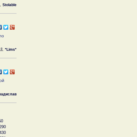
Stolable
по
*Lims*
кой
ладислав
50
290
430