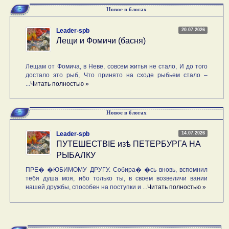
Новое в блогах
20.07.2026
Leader-spb
Лещи и Фомичи (басня)
Лещам от Фомича, в Неве, совсем житья не стало, И до того
достало это рыб, Что принято на сходе рыбьем стало –
...
Читать полностью »
Новое в блогах
14.07.2026
Leader-spb
ПУТЕШЕСТВIE изѣ ПЕТЕРБУРГА НА
РЫБАЛКУ
ПРЕ� �ЮБИМОМУ ДРУГУ. Собира� �сь вновь, вспомнил
тебя душа моя, ибо только ты, в своем возвеличи вании
нашей дружбы, способен на поступки и ...
Читать полностью »