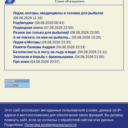
Самое обсуждаемое
Лодки, моторы, квадроциклы и техника для рыбалки
(
08.08.2026 11:16
)
Родбилдинг
(
08.08.2026 00:43
)
Подводная охота
(
07.08.2026 22:50
)
Разное (не только для рыбалки)!
(
06.08.2026 23:00
)
А не поехать ли нам на рыбалку...
(
05.08.2026 15:20
)
Лодки и Моторы
(
04.08.2026 23:33
)
Памяти Панкова Андрея
(
04.08.2026 23:19
)
Безопасность в лесу, на льду и воде.
(
04.08.2026 21:11
)
Экология и борьба с браконьерами.
(
04.08.2026 21:00
)
Про ножи
(
04.08.2026 20:57
)
Этот сайт использует метаданные пользователя (cookie, данные об IP-
адресе и местоположении) для обеспечения своих функций. Вы должны
покинуть сайт, если не согласны с обработкой сайтом этих данных.
Подробнее:
Политика конфиденциальности