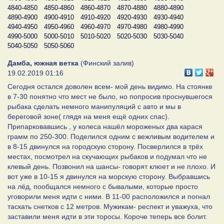
4840-4850
4850-4860
4860-4870
4870-4880
4880-4890
4890-4900
4900-4910
4910-4920
4920-4930
4930-4940
4940-4950
4950-4960
4960-4970
4970-4980
4980-4990
4990-5000
5000-5010
5010-5020
5020-5030
5030-5040
5040-5050
5050-5060
Дамба, южная ветка
(Финский залив)
19.02.2019 01:16
Сегодня остался доволен всем- мой день видимо. На стоянке
в 7-30 понятно что мест не было, но попросив проснувшегося
рыбака сделать немного манипуляций с авто и мы в
береговой зоне( глядя на меня ещё одних спас).
Припарковавшись , у колеса нашёл мороженых два карася
грамм по 250-300. Поделился одним с вежливым водителем и
в 8-15 двинулся на городскую сторону. Посверлился в трёх
местах, посмотрел на скучающих рыбаков и подумал что не
клевый день. Позвонил на шансы- говорят клюет и не плохо. И
вот уже в 10-15 я двинулся на морскую сторону. Выбравшись
на лёд, пообщался немного с бывалыми, которые просто
уговорили меня идти с ними. В 11-00 расположился и погнал
таскать снетков с 12 метров. Мужикам- респект и уважуха, что
заставили меня идти в эти торосы. Короче теперь все болит.