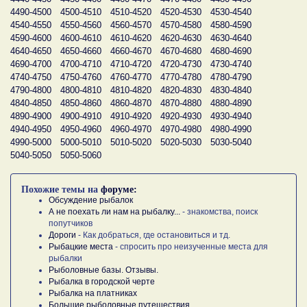
4490-4500
4500-4510
4510-4520
4520-4530
4530-4540
4540-4550
4550-4560
4560-4570
4570-4580
4580-4590
4590-4600
4600-4610
4610-4620
4620-4630
4630-4640
4640-4650
4650-4660
4660-4670
4670-4680
4680-4690
4690-4700
4700-4710
4710-4720
4720-4730
4730-4740
4740-4750
4750-4760
4760-4770
4770-4780
4780-4790
4790-4800
4800-4810
4810-4820
4820-4830
4830-4840
4840-4850
4850-4860
4860-4870
4870-4880
4880-4890
4890-4900
4900-4910
4910-4920
4920-4930
4930-4940
4940-4950
4950-4960
4960-4970
4970-4980
4980-4990
4990-5000
5000-5010
5010-5020
5020-5030
5030-5040
5040-5050
5050-5060
Похожие темы на
форуме:
Обсуждение рыбалок
А не поехать ли нам на рыбалку...
- знакомства, поиск
попутчиков
Дороги
- Как добраться, где остановиться и тд.
Рыбацкие места
- спросить про неизученные места для
рыбалки
Рыболовные базы. Отзывы.
Рыбалка в городской черте
Рыбалка на платниках
Большие рыболовные путешествия