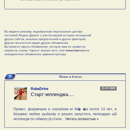
Вы видите рекламу, подобранную персонально для вас
системой Яндекс.Директ с учетом вашей истории посещений
других сайтов, анализа предпочтений и других факторов.
Другие посетители видят другие объявления.
Вы можете скрыть объявление, которое вам не нравится,
нажав на ссылку "скрыть" внутри него, или
пожаловаться
на
некорректное объявление администратору.
Новое в блогах
31.07.2026
RubaDrive
Старт челленджа….
Привет, форумчане и соклубник и! М� �е почти 14 лет, я
безумно люблю рыбалку и решил запустить легендарн ый
челлендж по обмену (в стиле ...
Читать полностью »