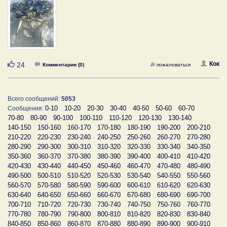
Нравится
Кок
24
Комментарии (0)
пожаловаться
Всего сообщений:
5053
0-10
10-20
20-30
30-40
40-50
50-60
60-70
Сообщения:
70-80
80-90
90-100
100-110
110-120
120-130
130-140
140-150
150-160
160-170
170-180
180-190
190-200
200-210
210-220
220-230
230-240
240-250
250-260
260-270
270-280
280-290
290-300
300-310
310-320
320-330
330-340
340-350
350-360
360-370
370-380
380-390
390-400
400-410
410-420
420-430
430-440
440-450
450-460
460-470
470-480
480-490
490-500
500-510
510-520
520-530
530-540
540-550
550-560
560-570
570-580
580-590
590-600
600-610
610-620
620-630
630-640
640-650
650-660
660-670
670-680
680-690
690-700
700-710
710-720
720-730
730-740
740-750
750-760
760-770
770-780
780-790
790-800
800-810
810-820
820-830
830-840
840-850
850-860
860-870
870-880
880-890
890-900
900-910