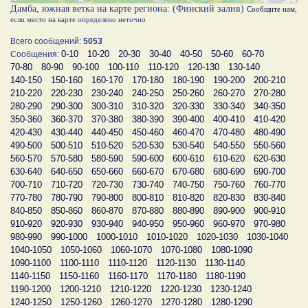
Дамба, южная ветка на карте региона: (Финский залив)
Сообщите нам
,
если место на карте определено неточно
Всего сообщений:
5053
0-10
10-20
20-30
30-40
40-50
50-60
60-70
Сообщения:
70-80
80-90
90-100
100-110
110-120
120-130
130-140
140-150
150-160
160-170
170-180
180-190
190-200
200-210
210-220
220-230
230-240
240-250
250-260
260-270
270-280
280-290
290-300
300-310
310-320
320-330
330-340
340-350
350-360
360-370
370-380
380-390
390-400
400-410
410-420
420-430
430-440
440-450
450-460
460-470
470-480
480-490
490-500
500-510
510-520
520-530
530-540
540-550
550-560
560-570
570-580
580-590
590-600
600-610
610-620
620-630
630-640
640-650
650-660
660-670
670-680
680-690
690-700
700-710
710-720
720-730
730-740
740-750
750-760
760-770
770-780
780-790
790-800
800-810
810-820
820-830
830-840
840-850
850-860
860-870
870-880
880-890
890-900
900-910
910-920
920-930
930-940
940-950
950-960
960-970
970-980
980-990
990-1000
1000-1010
1010-1020
1020-1030
1030-1040
1040-1050
1050-1060
1060-1070
1070-1080
1080-1090
1090-1100
1100-1110
1110-1120
1120-1130
1130-1140
1140-1150
1150-1160
1160-1170
1170-1180
1180-1190
1190-1200
1200-1210
1210-1220
1220-1230
1230-1240
1240-1250
1250-1260
1260-1270
1270-1280
1280-1290