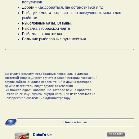
попутчиков
Дороги
- Как добраться, где остановиться и тд.
Рыбацкие места
- спросить про неизученные места для
рыбалки
Рыболовные базы. Отзывы.
Рыбалка в городской черте
Рыбалка на платниках
Большие рыболовные путешествия
Вы видите рекламу, подобранную персонально для вас
системой Яндекс.Директ с учетом вашей истории посещений
других сайтов, анализа предпочтений и других факторов.
Другие посетители видят другие объявления.
Вы можете скрыть объявление, которое вам не нравится,
нажав на ссылку "скрыть" внутри него, или
пожаловаться
на
некорректное объявление администратору.
Новое в блогах
31.07.2026
RubaDrive