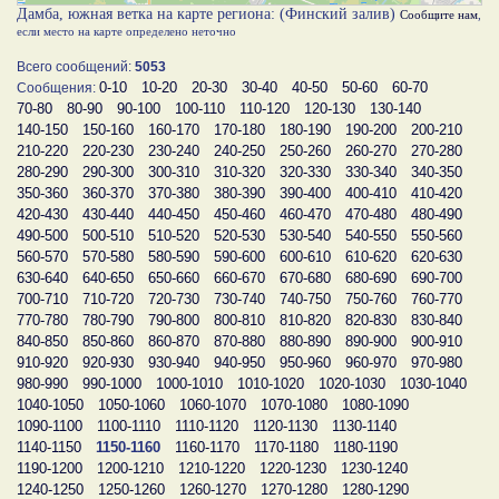
Дамба, южная ветка на карте региона: (Финский залив)
Сообщите нам
,
если место на карте определено неточно
Всего сообщений:
5053
0-10
10-20
20-30
30-40
40-50
50-60
60-70
Сообщения:
70-80
80-90
90-100
100-110
110-120
120-130
130-140
140-150
150-160
160-170
170-180
180-190
190-200
200-210
210-220
220-230
230-240
240-250
250-260
260-270
270-280
280-290
290-300
300-310
310-320
320-330
330-340
340-350
350-360
360-370
370-380
380-390
390-400
400-410
410-420
420-430
430-440
440-450
450-460
460-470
470-480
480-490
490-500
500-510
510-520
520-530
530-540
540-550
550-560
560-570
570-580
580-590
590-600
600-610
610-620
620-630
630-640
640-650
650-660
660-670
670-680
680-690
690-700
700-710
710-720
720-730
730-740
740-750
750-760
760-770
770-780
780-790
790-800
800-810
810-820
820-830
830-840
840-850
850-860
860-870
870-880
880-890
890-900
900-910
910-920
920-930
930-940
940-950
950-960
960-970
970-980
980-990
990-1000
1000-1010
1010-1020
1020-1030
1030-1040
1040-1050
1050-1060
1060-1070
1070-1080
1080-1090
1090-1100
1100-1110
1110-1120
1120-1130
1130-1140
1140-1150
1150-1160
1160-1170
1170-1180
1180-1190
1190-1200
1200-1210
1210-1220
1220-1230
1230-1240
1240-1250
1250-1260
1260-1270
1270-1280
1280-1290