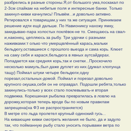
разбрелись в разные стороны.Я,от большого ума,поскакал по
2-3см спайкам на небитые поля и интересные банки. Только
закинул-кивки качнулись! Плывём...и довольно активно.
Ретировался к товарищам,у них та же ситуация. Принимаем
решение идти ещё дальше. По Навиониксу нахожу ямку,
закидываю-пара холостых поклёвок-не то. Смещаюсь на свал-
и,наконец, цепляюсь за рыбу. Три удочки с разными
наживками:т олько что умерщвлённый карась,мальки
бельдюгу,оставшиеся с прошлого выезда и сама корь. Клюет
на саму себя и карася,бельдюга в явных аутсайдерах.
Попадается как средняя корь,так и снетки...Проскочило
несколько мамуль,был даже дуплет из них.(думал хлопунца
тащу) Поймал штуки четыре бельдюги,одну
порезал,остальных-домой. Поймал и порезал довольно
крупного окушка,себя он не оправдал. Подошли ребята,только
закинулись-только у всех стало поклевывать-и вторая
подвижка. Корюшиная рыбалка превратилась в ловлю на
дорожку,которая теперь вроде бы по новым правилам
запрещена(на ФЗ не распространяется)
В метре ото льда пролетел крупный одинокий гусь...
На кивающие кивки смотреть желания не было, да и задуло
так, что пойманную рыбу стало уносить порывами ветра по