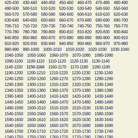
420-430
430-440
440-450
450-460
460-470
470-480
480-490
490-500
500-510
510-520
520-530
530-540
540-550
550-560
560-570
570-580
580-590
590-600
600-610
610-620
620-630
630-640
640-650
650-660
660-670
670-680
680-690
690-700
700-710
710-720
720-730
730-740
740-750
750-760
760-770
770-780
780-790
790-800
800-810
810-820
820-830
830-840
840-850
850-860
860-870
870-880
880-890
890-900
900-910
910-920
920-930
930-940
940-950
950-960
960-970
970-980
980-990
990-1000
1000-1010
1010-1020
1020-1030
1030-1040
1040-1050
1050-1060
1060-1070
1070-1080
1080-1090
1090-1100
1100-1110
1110-1120
1120-1130
1130-1140
1140-1150
1150-1160
1160-1170
1170-1180
1180-1190
1190-1200
1200-1210
1210-1220
1220-1230
1230-1240
1240-1250
1250-1260
1260-1270
1270-1280
1280-1290
1290-1300
1300-1310
1310-1320
1320-1330
1330-1340
1340-1350
1350-1360
1360-1370
1370-1380
1380-1390
1390-1400
1400-1410
1410-1420
1420-1430
1430-1440
1440-1450
1450-1460
1460-1470
1470-1480
1480-1490
1490-1500
1500-1510
1510-1520
1520-1530
1530-1540
1540-1550
1550-1560
1560-1570
1570-1580
1580-1590
1590-1600
1600-1610
1610-1620
1620-1630
1630-1640
1640-1650
1650-1660
1660-1670
1670-1680
1680-1690
1690-1700
1700-1710
1710-1720
1720-1730
1730-1740
1740-1750
1750-1760
1760-1770
1770-1780
1780-1790