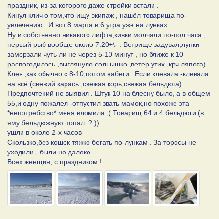
праздник, из-за которого даже стройки встали .
Кинул клич о том,что ищу экипаж , нашёл товарища по-
увлечению . И вот 8 марта в 6 утра уже на лунках .
Ну и собственно никакого лифта,кивки молчали по-пол часа ,
первый рыб вообще около 7:20+\- . Ветрище задувал,лунки
замерзали чуть ли не через 5-10 минут , но ближе к 10
распогодилось ,выглянуло солнышко ,ветер утих ,крч ляпота)
Клев ,как обычно с 8-10,потом набеги . Если клевала -клевала
на всё (свежий карась ,свежая корь,свежая бельдюга).
Предпочтений не выявил . Штук 10 на блесну было, а в общем
55,и одну пожалел -отпустил звать мамок,но похоже эта
*непотребство* меня вломила ;( Товарищ 64 и 4 бельдюги (в
яму бельдюжную попал :? ))
ушли в около 2-х часов
Скользко,без кошек тяжко бегать по-лункам . За торосы не
уходили , были не далеко .
Всех женщин, с праздником !