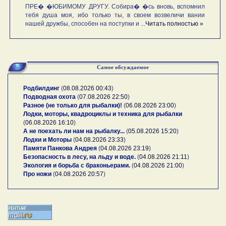
ПРЕ� �ЮБИМОМУ ДРУГУ. Собира� �сь вновь, вспомнил
тебя душа моя, ибо только ты, в своем возвеличи вании
нашей дружбы, способен на поступки и ...
Читать полностью »
Самое обсуждаемое
Родбилдинг
(
08.08.2026 00:43
)
Подводная охота
(
07.08.2026 22:50
)
Разное (не только для рыбалки)!
(
06.08.2026 23:00
)
Лодки, моторы, квадроциклы и техника для рыбалки
(
06.08.2026 16:10
)
А не поехать ли нам на рыбалку...
(
05.08.2026 15:20
)
Лодки и Моторы
(
04.08.2026 23:33
)
Памяти Панкова Андрея
(
04.08.2026 23:19
)
Безопасность в лесу, на льду и воде.
(
04.08.2026 21:11
)
Экология и борьба с браконьерами.
(
04.08.2026 21:00
)
Про ножи
(
04.08.2026 20:57
)