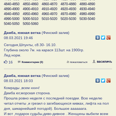
4840-4850
4850-4860
4860-4870
4870-4880
4880-4890
4890-4900
4900-4910
4910-4920
4920-4930
4930-4940
4940-4950
4950-4960
4960-4970
4970-4980
4980-4990
4990-5000
5000-5010
5010-5020
5020-5030
5030-5040
5040-5050
5050-5060
Дамба, южная ветка
(Финский залив)
08.03.2021 19:46
Сегодня,Шпунты, с8.30- 16.10.
Глубина около 7м. на карася 113шт. на 1900гр.
Лед норм.
Нравится
василичъ
16
Комментарии (3)
пожаловаться
Дамба, южная ветка
(Финский залив)
08.03.2021 18:03
Комрады ,всем нхнч!
Дамба юг,морская сторона.
Прошла ровно неделя с последней поездки. Всю неделю
читал отчеты ,и грезил о загибающихся кивках, лифта на пол
дня, шикарнейшей погодой). Большое аааааага.
И вот ,подарок судьбы,диво-дивное . Женщины выбили всем