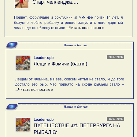
Старт челленджа….
Привет, форумчане и соклубник и! М� �е почти 14 лет, я
безумно люблю рыбалку и решил запустить легендарн ый
челлендж по обмену (в стиле ...
Читать полностью »
Новое в блогах
20.07.2026
Leader-spb
Лещи и Фомичи (басня)
Лещам от Фомича, в Неве, совсем житья не стало, И до того
достало это рыб, Что принято на сходе рыбьем стало –
...
Читать полностью »
Новое в блогах
14.07.2026
Leader-spb
ПУТЕШЕСТВIE изѣ ПЕТЕРБУРГА НА
РЫБАЛКУ