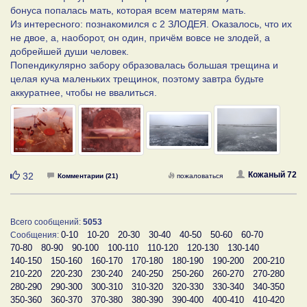
бонуса попалась мать, которая всем матерям мать.
Из интересного: познакомился с 2 ЗЛОДЕЯ. Оказалось, что их
не двое, а, наоборот, он один, причём вовсе не злодей, а
добрейшей души человек.
Попендикулярно забору образовалась большая трещина и
целая куча маленьких трещинок, поэтому завтра будьте
аккуратнее, чтобы не ввалиться.
Нравится
Кожаный 72
32
Комментарии (21)
пожаловаться
Всего сообщений:
5053
0-10
10-20
20-30
30-40
40-50
50-60
60-70
Сообщения:
70-80
80-90
90-100
100-110
110-120
120-130
130-140
140-150
150-160
160-170
170-180
180-190
190-200
200-210
210-220
220-230
230-240
240-250
250-260
260-270
270-280
280-290
290-300
300-310
310-320
320-330
330-340
340-350
350-360
360-370
370-380
380-390
390-400
400-410
410-420