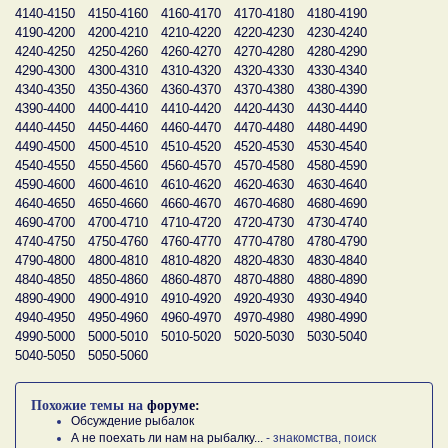
4140-4150
4150-4160
4160-4170
4170-4180
4180-4190
4190-4200
4200-4210
4210-4220
4220-4230
4230-4240
4240-4250
4250-4260
4260-4270
4270-4280
4280-4290
4290-4300
4300-4310
4310-4320
4320-4330
4330-4340
4340-4350
4350-4360
4360-4370
4370-4380
4380-4390
4390-4400
4400-4410
4410-4420
4420-4430
4430-4440
4440-4450
4450-4460
4460-4470
4470-4480
4480-4490
4490-4500
4500-4510
4510-4520
4520-4530
4530-4540
4540-4550
4550-4560
4560-4570
4570-4580
4580-4590
4590-4600
4600-4610
4610-4620
4620-4630
4630-4640
4640-4650
4650-4660
4660-4670
4670-4680
4680-4690
4690-4700
4700-4710
4710-4720
4720-4730
4730-4740
4740-4750
4750-4760
4760-4770
4770-4780
4780-4790
4790-4800
4800-4810
4810-4820
4820-4830
4830-4840
4840-4850
4850-4860
4860-4870
4870-4880
4880-4890
4890-4900
4900-4910
4910-4920
4920-4930
4930-4940
4940-4950
4950-4960
4960-4970
4970-4980
4980-4990
4990-5000
5000-5010
5010-5020
5020-5030
5030-5040
5040-5050
5050-5060
Похожие темы на
форуме:
Обсуждение рыбалок
А не поехать ли нам на рыбалку...
- знакомства, поиск