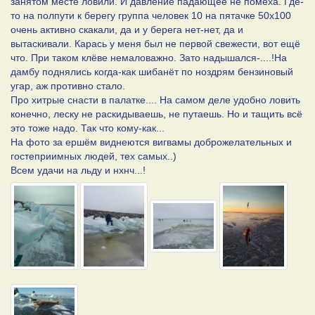
занятом месте ловили. И давление падающее не помеха. Где-
то на полпути к берегу группа человек 10 на пятачке 50х100
очень активно скакали, да и у берега нет-нет, да и
вытаскивали. Карась у меня был не первой свежести, вот ещё
что. При таком клёве немаловажно. Зато надышался-....!На
дамбу поднялись когда-как шибанёт по ноздрям бензиновый
угар, аж противно стало.
Про хитрые снасти в палатке.... На самом деле удобно ловить
конечно, леску не раскидываешь, не путаешь. Но и тащить всё
это тоже надо. Так что кому-как...
На фото за ершём виднеются вигвамы доброжелательных и
гостеприимных людей, тех самых..)
Всем удачи на льду и нхнч...!