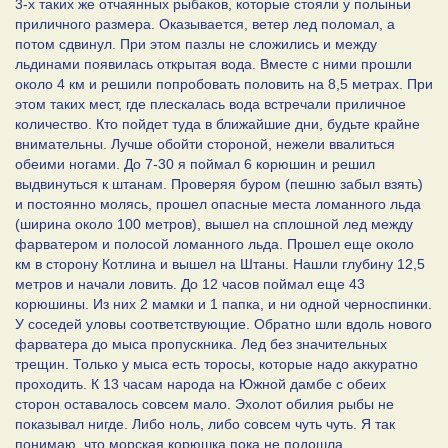
3-х таких же отчаянных рыбаков, которые стояли у полыньи
приличного размера. Оказывается, ветер лед поломал, а
потом сдвинул. При этом пазлы не сложились и между
льдинами появилась открытая вода. Вместе с ними прошли
около 4 км и решили попробовать половить на 8,5 метрах. При
этом таких мест, где плескалась вода встречали приличное
количество. Кто пойдет туда в ближайшие дни, будьте крайне
внимательны. Лучше обойти стороной, нежели ввалиться
обеими ногами. До 7-30 я поймал 6 корюшин и решил
выдвинуться к штанам. Проверяя буром (пешню забыл взять)
и постоянно молясь, прошел опасные места ломанного льда
(ширина около 100 метров), вышел на сплошной лед между
фарватером и полосой ломанного льда. Прошел еще около
км в сторону Котлина и вышел на Штаны. Нашли глубину 12,5
метров и начали ловить. До 12 часов поймал еще 43
корюшины. Из них 2 мамки и 1 папка, и ни одной черноспинки.
У соседей уловы соответствующие. Обратно шли вдоль нового
фарватера до мыса пропускника. Лед без значительных
трещин. Только у мыса есть торосы, которые надо аккуратно
проходить. К 13 часам народа на Южной дамбе с обеих
сторон оставалось совсем мало. Эхолот обилия рыбы не
показывал нигде. Либо ноль, либо совсем чуть чуть. Я так
понимаю, что морская корюшка пока не подошла.