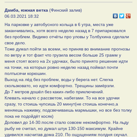
Дамба, южная ветка
(Финский залив)
06.03.2021 18:32
На парковке у автобусного кольца в 6 утра, места уже
заканчивались, хотя всего неделю назад в 7 припарковался
без проблем. Видимо отчёты про уловы у Толбухина сделали
свое дело.
Тоже думал пойти за всеми, но приняв во внимание прогнозы
по ветру и тот факт что грузила весом больше 25 грамм у
меня стоят всего на 2х удочках, было принято решение идти
на точки, на которых ровно неделю назад поймал почти
полтысячи корюшин.
Выход на лёд без проблем, воды у берега нет. Слегка
скользковато, но идти комфортно. Трещины замёрзли.
До 7 метров дошёл без каких-либо приключений.
Клевать начало с рассветом, набегами. То на все удочки
сразу, то стоишь чупсишь 20 минут(не стоишь конечно,а
меняешь наживку, подсвечиваешь мармышки, но все без толку
пока не подойдёт косяк)
Доловил до 14-30.после стало совсем некомфортно. На льду
рыбу не считал, но думал штук 130-150 максимум. Крайне
удивился насчитав дома 210. По ощущениям полдня скучал.