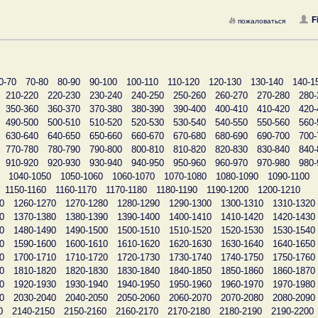
F
пожаловаться
0-70
70-80
80-90
90-100
100-110
110-120
120-130
130-140
140-1
210-220
220-230
230-240
240-250
250-260
260-270
270-280
280-
350-360
360-370
370-380
380-390
390-400
400-410
410-420
420-
490-500
500-510
510-520
520-530
530-540
540-550
550-560
560-
630-640
640-650
650-660
660-670
670-680
680-690
690-700
700-
770-780
780-790
790-800
800-810
810-820
820-830
830-840
840-
910-920
920-930
930-940
940-950
950-960
960-970
970-980
980-
1040-1050
1050-1060
1060-1070
1070-1080
1080-1090
1090-1100
1150-1160
1160-1170
1170-1180
1180-1190
1190-1200
1200-1210
0
1260-1270
1270-1280
1280-1290
1290-1300
1300-1310
1310-1320
0
1370-1380
1380-1390
1390-1400
1400-1410
1410-1420
1420-1430
0
1480-1490
1490-1500
1500-1510
1510-1520
1520-1530
1530-1540
0
1590-1600
1600-1610
1610-1620
1620-1630
1630-1640
1640-1650
0
1700-1710
1710-1720
1720-1730
1730-1740
1740-1750
1750-1760
0
1810-1820
1820-1830
1830-1840
1840-1850
1850-1860
1860-1870
0
1920-1930
1930-1940
1940-1950
1950-1960
1960-1970
1970-1980
0
2030-2040
2040-2050
2050-2060
2060-2070
2070-2080
2080-2090
0
2140-2150
2150-2160
2160-2170
2170-2180
2180-2190
2190-2200