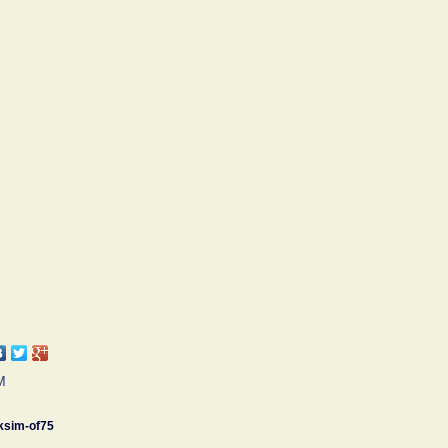
М
sim-of75