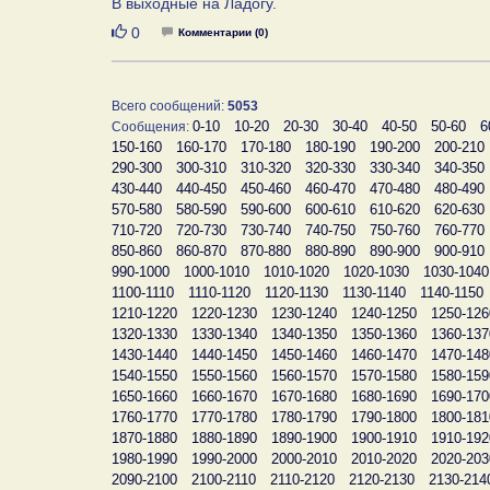
В выходные на Ладогу.
Нравится
0
Комментарии (0)
Всего сообщений:
5053
0-10
10-20
20-30
30-40
40-50
50-60
6
Сообщения:
150-160
160-170
170-180
180-190
190-200
200-210
290-300
300-310
310-320
320-330
330-340
340-350
430-440
440-450
450-460
460-470
470-480
480-490
570-580
580-590
590-600
600-610
610-620
620-630
710-720
720-730
730-740
740-750
750-760
760-770
850-860
860-870
870-880
880-890
890-900
900-910
990-1000
1000-1010
1010-1020
1020-1030
1030-1040
1100-1110
1110-1120
1120-1130
1130-1140
1140-1150
1210-1220
1220-1230
1230-1240
1240-1250
1250-126
1320-1330
1330-1340
1340-1350
1350-1360
1360-137
1430-1440
1440-1450
1450-1460
1460-1470
1470-148
1540-1550
1550-1560
1560-1570
1570-1580
1580-159
1650-1660
1660-1670
1670-1680
1680-1690
1690-170
1760-1770
1770-1780
1780-1790
1790-1800
1800-181
1870-1880
1880-1890
1890-1900
1900-1910
1910-192
1980-1990
1990-2000
2000-2010
2010-2020
2020-203
2090-2100
2100-2110
2110-2120
2120-2130
2130-214