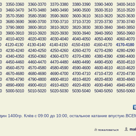
0
3350-3360
3360-3370
3370-3380
3380-3390
3390-3400
3400-3410
0
3460-3470
3470-3480
3480-3490
3490-3500
3500-3510
3510-3520
0
3570-3580
3580-3590
3590-3600
3600-3610
3610-3620
3620-3630
0
3680-3690
3690-3700
3700-3710
3710-3720
3720-3730
3730-3740
0
3790-3800
3800-3810
3810-3820
3820-3830
3830-3840
3840-3850
0
3900-3910
3910-3920
3920-3930
3930-3940
3940-3950
3950-3960
0
4010-4020
4020-4030
4030-4040
4040-4050
4050-4060
4060-4070
0
4120-4130
4130-4140
4140-4150
4150-4160
4160-4170
4170-4180
0
4230-4240
4240-4250
4250-4260
4260-4270
4270-4280
4280-4290
0
4340-4350
4350-4360
4360-4370
4370-4380
4380-4390
4390-4400
0
4450-4460
4460-4470
4470-4480
4480-4490
4490-4500
4500-4510
0
4560-4570
4570-4580
4580-4590
4590-4600
4600-4610
4610-4620
0
4670-4680
4680-4690
4690-4700
4700-4710
4710-4720
4720-4730
0
4780-4790
4790-4800
4800-4810
4810-4820
4820-4830
4830-4840
0
4890-4900
4900-4910
4910-4920
4920-4930
4930-4940
4940-4950
0
5000-5010
5010-5020
5020-5030
5030-5040
5040-5050
5050-5060
один 1400гр. Клёв с 09:00 до 10:00, остальное катание впустую.ВСЕ
mak
пожаловаться