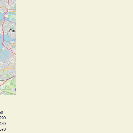
50
290
430
570