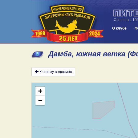
О клубе
Ф
Дамба, южная ветка (Ф
К списку водоемов
+
−