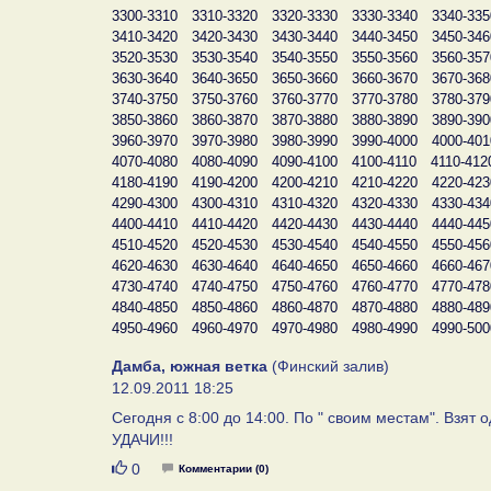
3300-3310
3310-3320
3320-3330
3330-3340
3340-335
3410-3420
3420-3430
3430-3440
3440-3450
3450-346
3520-3530
3530-3540
3540-3550
3550-3560
3560-357
3630-3640
3640-3650
3650-3660
3660-3670
3670-368
3740-3750
3750-3760
3760-3770
3770-3780
3780-379
3850-3860
3860-3870
3870-3880
3880-3890
3890-390
3960-3970
3970-3980
3980-3990
3990-4000
4000-401
4070-4080
4080-4090
4090-4100
4100-4110
4110-412
4180-4190
4190-4200
4200-4210
4210-4220
4220-423
4290-4300
4300-4310
4310-4320
4320-4330
4330-434
4400-4410
4410-4420
4420-4430
4430-4440
4440-445
4510-4520
4520-4530
4530-4540
4540-4550
4550-456
4620-4630
4630-4640
4640-4650
4650-4660
4660-467
4730-4740
4740-4750
4750-4760
4760-4770
4770-478
4840-4850
4850-4860
4860-4870
4870-4880
4880-489
4950-4960
4960-4970
4970-4980
4980-4990
4990-500
Дамба, южная ветка
(Финский залив)
12.09.2011 18:25
Cегодня с 8:00 до 14:00. По " своим местам". Взят 
УДАЧИ!!!
Нравится
0
Комментарии (0)