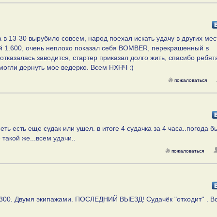
 а в 13-30 вырубило совсем, народ поехал искать удачу в других мес
ый 1.600, очень неплохо показал себя BOMBER, перекрашенный в
отказалась заводится, стартер приказал долго жить, спасибо ребят
омогли дернуть мое ведерко. Всем НХНЧ :)
пожаловаться
ть есть еще судак или ушел. в итоге 4 судачка за 4 часа..погода б
такой же...всем удачи..
пожаловаться
гр.300. Двумя экипажами. ПОСЛЕДНИЙ ВЫЕЗД! Судачёк "отходит'' . В