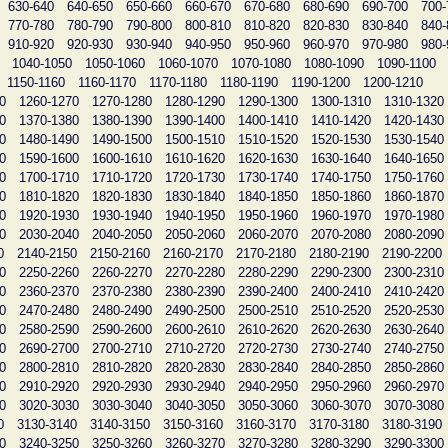
630-640
640-650
650-660
660-670
670-680
680-690
690-700
700-
770-780
780-790
790-800
800-810
810-820
820-830
830-840
840-
910-920
920-930
930-940
940-950
950-960
960-970
970-980
980-
1040-1050
1050-1060
1060-1070
1070-1080
1080-1090
1090-1100
1150-1160
1160-1170
1170-1180
1180-1190
1190-1200
1200-1210
0
1260-1270
1270-1280
1280-1290
1290-1300
1300-1310
1310-1320
0
1370-1380
1380-1390
1390-1400
1400-1410
1410-1420
1420-1430
0
1480-1490
1490-1500
1500-1510
1510-1520
1520-1530
1530-1540
0
1590-1600
1600-1610
1610-1620
1620-1630
1630-1640
1640-1650
0
1700-1710
1710-1720
1720-1730
1730-1740
1740-1750
1750-1760
0
1810-1820
1820-1830
1830-1840
1840-1850
1850-1860
1860-1870
0
1920-1930
1930-1940
1940-1950
1950-1960
1960-1970
1970-1980
0
2030-2040
2040-2050
2050-2060
2060-2070
2070-2080
2080-2090
0
2140-2150
2150-2160
2160-2170
2170-2180
2180-2190
2190-2200
0
2250-2260
2260-2270
2270-2280
2280-2290
2290-2300
2300-2310
0
2360-2370
2370-2380
2380-2390
2390-2400
2400-2410
2410-2420
0
2470-2480
2480-2490
2490-2500
2500-2510
2510-2520
2520-2530
0
2580-2590
2590-2600
2600-2610
2610-2620
2620-2630
2630-2640
0
2690-2700
2700-2710
2710-2720
2720-2730
2730-2740
2740-2750
0
2800-2810
2810-2820
2820-2830
2830-2840
2840-2850
2850-2860
0
2910-2920
2920-2930
2930-2940
2940-2950
2950-2960
2960-2970
0
3020-3030
3030-3040
3040-3050
3050-3060
3060-3070
3070-3080
0
3130-3140
3140-3150
3150-3160
3160-3170
3170-3180
3180-3190
0
3240-3250
3250-3260
3260-3270
3270-3280
3280-3290
3290-3300