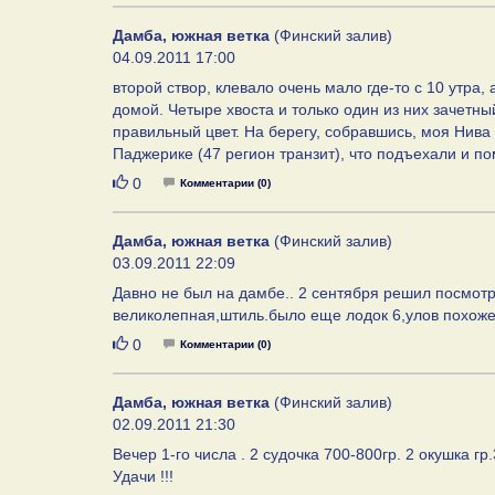
Дамба, южная ветка
(Финский залив)
04.09.2011 17:00
второй створ, клевало очень мало где-то с 10 утра,
домой. Четыре хвоста и только один из них зачетн
правильный цвет. На берегу, собравшись, моя Нива 
Паджерике (47 регион транзит), что подъехали и п
Нравится
0
Комментарии (0)
Дамба, южная ветка
(Финский залив)
03.09.2011 22:09
Давно не был на дамбе.. 2 сентября решил посмотре
великолепная,штиль.было еще лодок 6,улов похоже 
Нравится
0
Комментарии (0)
Дамба, южная ветка
(Финский залив)
02.09.2011 21:30
Вечер 1-го числа . 2 судочка 700-800гр. 2 окушка 
Удачи !!!