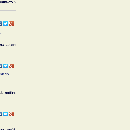
sim-of75
,
колаевич
било.
redfire
лавлик-62