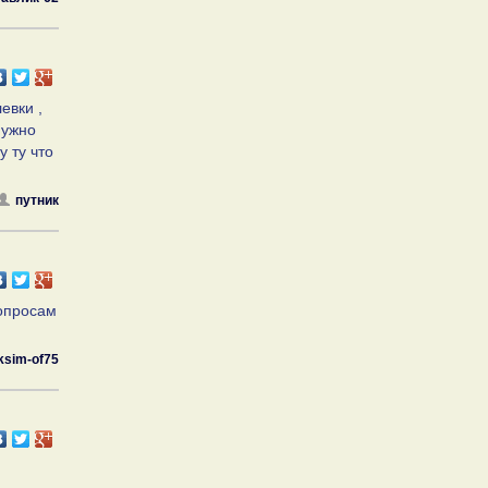
евки ,
нужно
у ту что
путник
 опросам
sim-of75