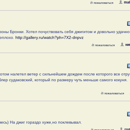
mak
пожаловаться
роны Бронки. Хотел почуствовать себя джигитом и довольно удачно
неплохо.
http://gallery.ru/watch?ph=7X2-dnpvz
ни
пожаловаться
 потом налетел ветер с сильнейшем дождем после которого все отру
блер судаковский, который по размеру чуть меньше самого кокуня.
пожаловаться
весь) На джиг гораздо хуже,но поклевывал.
го
пожаловаться