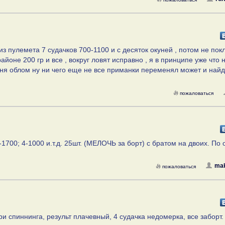
из пулемета 7 судачков 700-1100 и с десяток окуней , потом не покл
айоне 200 гр и все , вокруг ловят исправно , я в принципе уже что 
меня облом ну ни чего еще не все приманки переменял может и найд
пожаловаться
-1700; 4-1000 и.т.д. 25шт. (МЕЛОЧЬ за борт) с братом на двоих. По
mak
пожаловаться
и спиннинга, результ плачевный, 4 судачка недомерка, все заборт.