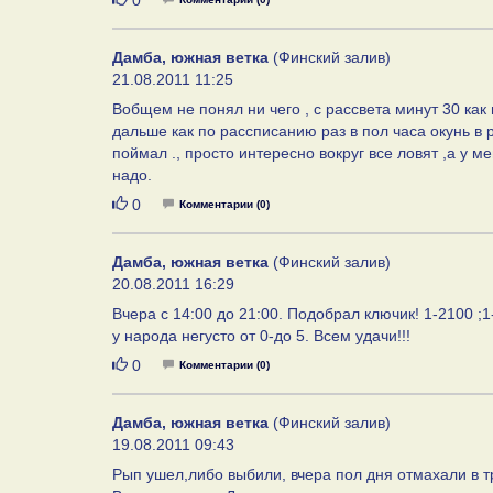
0
Дамба, южная ветка
(Финский залив)
21.08.2011 11:25
Вобщем не понял ни чего , с рассвета минут 30 как 
дальше как по рассписанию раз в пол часа окунь в р
поймал ., просто интересно вокруг все ловят ,а у 
надо.
Нравится
0
Комментарии (0)
Дамба, южная ветка
(Финский залив)
20.08.2011 16:29
Вчера с 14:00 до 21:00. Подобрал ключик! 1-2100 ;1
у народа негусто от 0-до 5. Всем удачи!!!
Нравится
0
Комментарии (0)
Дамба, южная ветка
(Финский залив)
19.08.2011 09:43
Рып ушел,либо выбили, вчера пол дня отмахали в тр