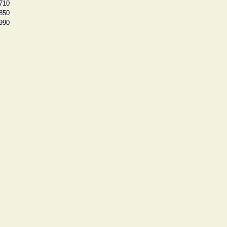
710
850
990