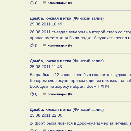
Нравится
0
Комментарии (0)
Дамба, южная ветка
(Финский залив)
29.08.2011 10:49
26.08.2011 съездил вечером на второй створ со сто
правда вместо коня была лодка. А судачек клевал 
Нравится
0
Комментарии (0)
Дамба, южная ветка
(Финский залив)
25.08.2011 11:45
Вчера был с 12 часов, клев был взял пяток судака,
Вечером клев окуня, причем один из них взял на во
Вообщем на жареху набрал. Всем НХНЧ
Нравится
0
Комментарии (0)
Дамба, южная ветка
(Финский залив)
23.08.2011 22:00
2- форт. рыба ловится в дорожку.Размер зачетный.(
Нравится
Комментарии (0)