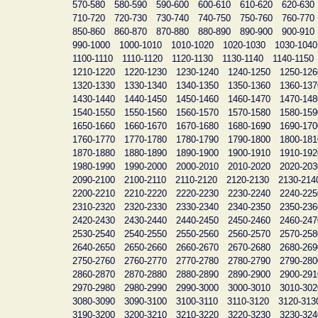
570-580
580-590
590-600
600-610
610-620
620-630
710-720
720-730
730-740
740-750
750-760
760-770
850-860
860-870
870-880
880-890
890-900
900-910
990-1000
1000-1010
1010-1020
1020-1030
1030-1040
1100-1110
1110-1120
1120-1130
1130-1140
1140-1150
1210-1220
1220-1230
1230-1240
1240-1250
1250-126
1320-1330
1330-1340
1340-1350
1350-1360
1360-137
1430-1440
1440-1450
1450-1460
1460-1470
1470-148
1540-1550
1550-1560
1560-1570
1570-1580
1580-159
1650-1660
1660-1670
1670-1680
1680-1690
1690-170
1760-1770
1770-1780
1780-1790
1790-1800
1800-181
1870-1880
1880-1890
1890-1900
1900-1910
1910-192
1980-1990
1990-2000
2000-2010
2010-2020
2020-203
2090-2100
2100-2110
2110-2120
2120-2130
2130-214
2200-2210
2210-2220
2220-2230
2230-2240
2240-225
2310-2320
2320-2330
2330-2340
2340-2350
2350-236
2420-2430
2430-2440
2440-2450
2450-2460
2460-247
2530-2540
2540-2550
2550-2560
2560-2570
2570-258
2640-2650
2650-2660
2660-2670
2670-2680
2680-269
2750-2760
2760-2770
2770-2780
2780-2790
2790-280
2860-2870
2870-2880
2880-2890
2890-2900
2900-291
2970-2980
2980-2990
2990-3000
3000-3010
3010-302
3080-3090
3090-3100
3100-3110
3110-3120
3120-313
3190-3200
3200-3210
3210-3220
3220-3230
3230-324