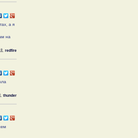
тах, а я
ам на
redfire
ыла
thunder
сем