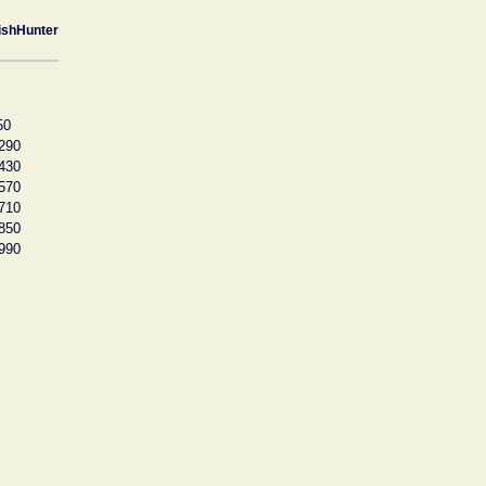
ishHunter
50
290
430
570
710
850
990