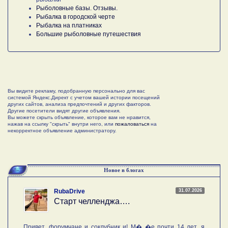
Рыболовные базы. Отзывы.
Рыбалка в городской черте
Рыбалка на платниках
Большие рыболовные путешествия
Вы видите рекламу, подобранную персонально для вас
системой Яндекс.Директ с учетом вашей истории посещений
других сайтов, анализа предпочтений и других факторов.
Другие посетители видят другие объявления.
Вы можете скрыть объявление, которое вам не нравится,
нажав на ссылку "скрыть" внутри него, или
пожаловаться
на
некорректное объявление администратору.
Новое в блогах
31.07.2026
RubaDrive
Старт челленджа….
Привет, форумчане и соклубник и! М� �е почти 14 лет, я