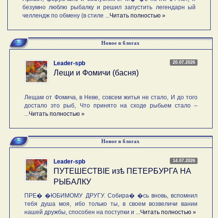
безумно люблю рыбалку и решил запустить легендарн ый
челлендж по обмену (в стиле ...
Читать полностью »
Новое в блогах
20.07.2026
Leader-spb
Лещи и Фомичи (басня)
Лещам от Фомича, в Неве, совсем житья не стало, И до того
достало это рыб, Что принято на сходе рыбьем стало –
...
Читать полностью »
Новое в блогах
14.07.2026
Leader-spb
ПУТЕШЕСТВIE изѣ ПЕТЕРБУРГА НА
РЫБАЛКУ
ПРЕ� �ЮБИМОМУ ДРУГУ. Собира� �сь вновь, вспомнил
тебя душа моя, ибо только ты, в своем возвеличи вании
нашей дружбы, способен на поступки и ...
Читать полностью »