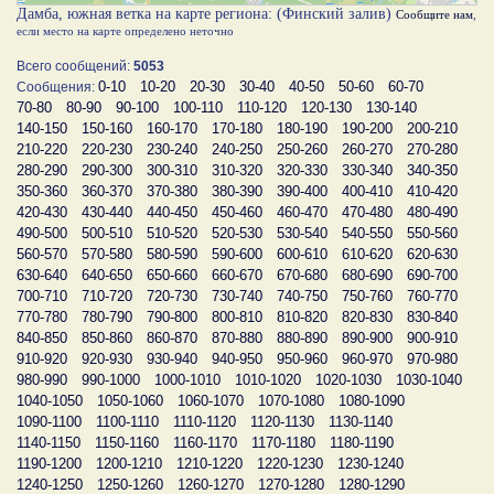
Дамба, южная ветка на карте региона: (Финский залив)
Сообщите нам
,
если место на карте определено неточно
Всего сообщений:
5053
0-10
10-20
20-30
30-40
40-50
50-60
60-70
Сообщения:
70-80
80-90
90-100
100-110
110-120
120-130
130-140
140-150
150-160
160-170
170-180
180-190
190-200
200-210
210-220
220-230
230-240
240-250
250-260
260-270
270-280
280-290
290-300
300-310
310-320
320-330
330-340
340-350
350-360
360-370
370-380
380-390
390-400
400-410
410-420
420-430
430-440
440-450
450-460
460-470
470-480
480-490
490-500
500-510
510-520
520-530
530-540
540-550
550-560
560-570
570-580
580-590
590-600
600-610
610-620
620-630
630-640
640-650
650-660
660-670
670-680
680-690
690-700
700-710
710-720
720-730
730-740
740-750
750-760
760-770
770-780
780-790
790-800
800-810
810-820
820-830
830-840
840-850
850-860
860-870
870-880
880-890
890-900
900-910
910-920
920-930
930-940
940-950
950-960
960-970
970-980
980-990
990-1000
1000-1010
1010-1020
1020-1030
1030-1040
1040-1050
1050-1060
1060-1070
1070-1080
1080-1090
1090-1100
1100-1110
1110-1120
1120-1130
1130-1140
1140-1150
1150-1160
1160-1170
1170-1180
1180-1190
1190-1200
1200-1210
1210-1220
1220-1230
1230-1240
1240-1250
1250-1260
1260-1270
1270-1280
1280-1290