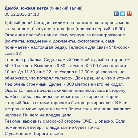
Дамба, южная ветка
(Финский залив)
05.02.2016 14:10
Добрый день! Сегодня, видимо на парковке со стороны моря
за туннелем, был утерян телефон (приехал первый в 6.00).
Огромная просьба нашедшему вернуть за вознаграждение
(контакты, ежедневник, документы, фотографии, сами
понимаете - настоящая беда). Телефон для связи 948-сорок
семь-12
Теперь о рыбалке. Сидел самый ближний к дамбе по тропе ~
50-70 метров. Выходил в 6.30 затемно. К 9.00 было поднято
10 шт. До 11.30 ещё 22 шт. Уходил в 12.00 ещё клевало, но
обнаружил, что потерял телефон. Дома решили, что я утонул.
Лед очень стремный. Далее ~ 300 метров ни кто не ходил.
Около 11 часов началась сильная подвижка льда в сторону
дамбы с образованием почти метровых торосов. Народ
который был за этими торосами быстро ретировался. В 5-ти
метрах от моих лунок на чисто белом снежном поле ввалился
человек. Ни чего не предвещало.
Резюме: выходить с морской стороны ОЧЕНЬ опасно. Если
поменяется ветер, то льда там не будет точно.
С уважением. Берегите себя.