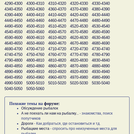
4290-4300
4300-4310
4310-4320
4320-4330
4330-4340
4340-4350
4350-4360
4360-4370
4370-4380
4380-4390
4390-4400
4400-4410
4410-4420
4420-4430
4430-4440
4440-4450
4450-4460
4460-4470
4470-4480
4480-4490
4490-4500
4500-4510
4510-4520
4520-4530
4530-4540
4540-4550
4550-4560
4560-4570
4570-4580
4580-4590
4590-4600
4600-4610
4610-4620
4620-4630
4630-4640
4640-4650
4650-4660
4660-4670
4670-4680
4680-4690
4690-4700
4700-4710
4710-4720
4720-4730
4730-4740
4740-4750
4750-4760
4760-4770
4770-4780
4780-4790
4790-4800
4800-4810
4810-4820
4820-4830
4830-4840
4840-4850
4850-4860
4860-4870
4870-4880
4880-4890
4890-4900
4900-4910
4910-4920
4920-4930
4930-4940
4940-4950
4950-4960
4960-4970
4970-4980
4980-4990
4990-5000
5000-5010
5010-5020
5020-5030
5030-5040
5040-5050
5050-5060
Похожие темы на
форуме:
Обсуждение рыбалок
А не поехать ли нам на рыбалку...
- знакомства, поиск
попутчиков
Дороги
- Как добраться, где остановиться и тд.
Рыбацкие места
- спросить про неизученные места для
рыбалки