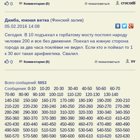
Нравится
crocodil
0
Комментарии (0)
пожаловаться
Дамба, южная ветка
(Финский залив)
05.02.2016 14:08
Сегодня. В 10 подъехал к горбатому мосту постоял народу
человек 200 и все без движения. Поехал на южную сторона
города за два часа поклёвки не видел. Если кто и поймал то 1
к 30 вот такая арифметика. Свалил.
Нравится
sv
0
Комментарии (0)
пожаловаться
Всего сообщений:
5053
0-10
10-20
20-30
30-40
40-50
50-60
60-70
Сообщения:
70-80
80-90
90-100
100-110
110-120
120-130
130-140
140-150
150-160
160-170
170-180
180-190
190-200
200-210
210-220
220-230
230-240
240-250
250-260
260-270
270-280
280-290
290-300
300-310
310-320
320-330
330-340
340-350
350-360
360-370
370-380
380-390
390-400
400-410
410-420
420-430
430-440
440-450
450-460
460-470
470-480
480-490
490-500
500-510
510-520
520-530
530-540
540-550
550-560
560-570
570-580
580-590
590-600
600-610
610-620
620-630