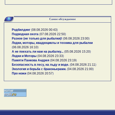
Самое обсуждаемое
Родбилдинг
(
08.08.2026 00:43
)
Подводная охота
(
07.08.2026 22:50
)
Разное (не только для рыбалки)!
(
06.08.2026 23:00
)
Лодки, моторы, квадроциклы и техника для рыбалки
(
06.08.2026 16:10
)
А не поехать ли нам на рыбалку...
(
05.08.2026 15:20
)
Лодки и Моторы
(
04.08.2026 23:33
)
Памяти Панкова Андрея
(
04.08.2026 23:19
)
Безопасность в лесу, на льду и воде.
(
04.08.2026 21:11
)
Экология и борьба с браконьерами.
(
04.08.2026 21:00
)
Про ножи
(
04.08.2026 20:57
)