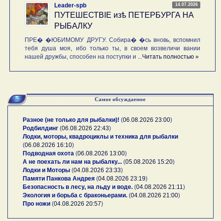
14.07.2026
Leader-spb
ПУТЕШЕСТВIE изѣ ПЕТЕРБУРГА НА
РЫБАЛКУ
ПРЕ� �ЮБИМОМУ ДРУГУ. Собира� �сь вновь, вспомнил
тебя душа моя, ибо только ты, в своем возвеличи вании
нашей дружбы, способен на поступки и ...
Читать полностью »
Самое обсуждаемое
Разное (не только для рыбалки)!
(
06.08.2026 23:00
)
Родбилдинг
(
06.08.2026 22:43
)
Лодки, моторы, квадроциклы и техника для рыбалки
(
06.08.2026 16:10
)
Подводная охота
(
06.08.2026 13:00
)
А не поехать ли нам на рыбалку...
(
05.08.2026 15:20
)
Лодки и Моторы
(
04.08.2026 23:33
)
Памяти Панкова Андрея
(
04.08.2026 23:19
)
Безопасность в лесу, на льду и воде.
(
04.08.2026 21:11
)
Экология и борьба с браконьерами.
(
04.08.2026 21:00
)
Про ножи
(
04.08.2026 20:57
)