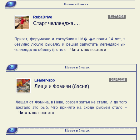
Новое в блогах
31.07.2026
RubaDrive
Старт челленджа….
Привет, форумчане и соклубник и! М� �е почти 14 лет, я
безумно люблю рыбалку и решил запустить легендарн ый
челлендж по обмену (в стиле ...
Читать полностью »
Новое в блогах
20.07.2026
Leader-spb
Лещи и Фомичи (басня)
Лещам от Фомича, в Неве, совсем житья не стало, И до того
достало это рыб, Что принято на сходе рыбьем стало –
...
Читать полностью »
Новое в блогах