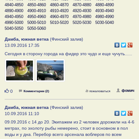
4840-4850
4850-4860
4860-4870
4870-4880
4880-4890
4890-4900
4900-4910
4910-4920
4920-4930
4930-4940
4940-4950
4950-4960
4960-4970
4970-4980
4980-4990
4990-5000
5000-5010
5010-5020
5020-5030
5030-5040
5040-5050
5050-5060
Дамба, южная ветка
(Финский залив)
13.09.2016 17:35
Сегодня в сторону города на фидер это чудо и еще чучуть......
Нравится
фомич
0
Комментарии (2)
пожаловаться
Дамба, южная ветка
(Финский залив)
10.09.2016 11:10
09.09.2016 с 14 до 20. Экипажем из 2 человек дорожили на 4-6
метрах, по эхолоту рыбы немерено, стоит в основном в пол
воды и у дна. Перебор всего арсенала воблеров по всем