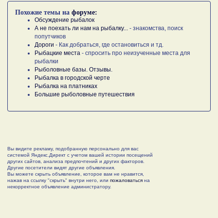
Похожие темы на
форуме:
Обсуждение рыбалок
А не поехать ли нам на рыбалку...
- знакомства, поиск
попутчиков
Дороги
- Как добраться, где остановиться и тд.
Рыбацкие места
- спросить про неизученные места для
рыбалки
Рыболовные базы. Отзывы.
Рыбалка в городской черте
Рыбалка на платниках
Большие рыболовные путешествия
Вы видите рекламу, подобранную персонально для вас
системой Яндекс.Директ с учетом вашей истории посещений
других сайтов, анализа предпочтений и других факторов.
Другие посетители видят другие объявления.
Вы можете скрыть объявление, которое вам не нравится,
нажав на ссылку "скрыть" внутри него, или
пожаловаться
на
некорректное объявление администратору.