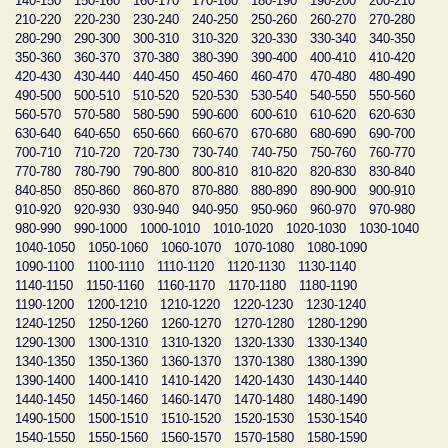
140-150
150-160
160-170
170-180
180-190
190-200
200-210
210-220
220-230
230-240
240-250
250-260
260-270
270-280
280-290
290-300
300-310
310-320
320-330
330-340
340-350
350-360
360-370
370-380
380-390
390-400
400-410
410-420
420-430
430-440
440-450
450-460
460-470
470-480
480-490
490-500
500-510
510-520
520-530
530-540
540-550
550-560
560-570
570-580
580-590
590-600
600-610
610-620
620-630
630-640
640-650
650-660
660-670
670-680
680-690
690-700
700-710
710-720
720-730
730-740
740-750
750-760
760-770
770-780
780-790
790-800
800-810
810-820
820-830
830-840
840-850
850-860
860-870
870-880
880-890
890-900
900-910
910-920
920-930
930-940
940-950
950-960
960-970
970-980
980-990
990-1000
1000-1010
1010-1020
1020-1030
1030-1040
1040-1050
1050-1060
1060-1070
1070-1080
1080-1090
1090-1100
1100-1110
1110-1120
1120-1130
1130-1140
1140-1150
1150-1160
1160-1170
1170-1180
1180-1190
1190-1200
1200-1210
1210-1220
1220-1230
1230-1240
1240-1250
1250-1260
1260-1270
1270-1280
1280-1290
1290-1300
1300-1310
1310-1320
1320-1330
1330-1340
1340-1350
1350-1360
1360-1370
1370-1380
1380-1390
1390-1400
1400-1410
1410-1420
1420-1430
1430-1440
1440-1450
1450-1460
1460-1470
1470-1480
1480-1490
1490-1500
1500-1510
1510-1520
1520-1530
1530-1540
1540-1550
1550-1560
1560-1570
1570-1580
1580-1590