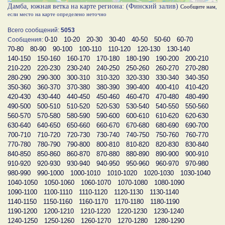
Дамба, южная ветка на карте региона: (Финский залив)
Сообщите нам
,
если место на карте определено неточно
Всего сообщений:
5053
0-10
10-20
20-30
30-40
40-50
50-60
60-70
Сообщения:
70-80
80-90
90-100
100-110
110-120
120-130
130-140
140-150
150-160
160-170
170-180
180-190
190-200
200-210
210-220
220-230
230-240
240-250
250-260
260-270
270-280
280-290
290-300
300-310
310-320
320-330
330-340
340-350
350-360
360-370
370-380
380-390
390-400
400-410
410-420
420-430
430-440
440-450
450-460
460-470
470-480
480-490
490-500
500-510
510-520
520-530
530-540
540-550
550-560
560-570
570-580
580-590
590-600
600-610
610-620
620-630
630-640
640-650
650-660
660-670
670-680
680-690
690-700
700-710
710-720
720-730
730-740
740-750
750-760
760-770
770-780
780-790
790-800
800-810
810-820
820-830
830-840
840-850
850-860
860-870
870-880
880-890
890-900
900-910
910-920
920-930
930-940
940-950
950-960
960-970
970-980
980-990
990-1000
1000-1010
1010-1020
1020-1030
1030-1040
1040-1050
1050-1060
1060-1070
1070-1080
1080-1090
1090-1100
1100-1110
1110-1120
1120-1130
1130-1140
1140-1150
1150-1160
1160-1170
1170-1180
1180-1190
1190-1200
1200-1210
1210-1220
1220-1230
1230-1240
1240-1250
1250-1260
1260-1270
1270-1280
1280-1290