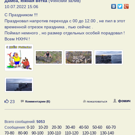
Дамба, южная ветка
(Финский залив)
10.07.2022 15:06
С Праздником !!!
Праздновал напротив перехода с 00 до 12.00 , не пил в этот
временной отрезок праздника , пью сейчас .
Поймал немного , но размер отдельных особей порадовал !
Всем НХНЧ !
Нравится
фомич
23
Комментарии (6)
пожаловаться
Всего сообщений:
5053
0-10
10-20
20-30
30-40
40-50
50-60
60-70
Сообщения:
70-80
80-90
90-100
100-110
110-120
120-130
130-140