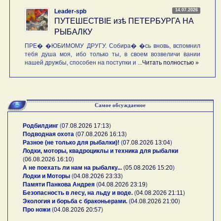
14.07.2026
Leader-spb
ПУТЕШЕСТВIE изѣ ПЕТЕРБУРГА НА
РЫБАЛКУ
ПРЕ� �ЮБИМОМУ ДРУГУ. Собира� �сь вновь, вспомнил
тебя душа моя, ибо только ты, в своем возвеличи вании
нашей дружбы, способен на поступки и ...
Читать полностью »
Самое обсуждаемое
Родбилдинг
(
07.08.2026 17:13
)
Подводная охота
(
07.08.2026 16:13
)
Разное (не только для рыбалки)!
(
07.08.2026 13:04
)
Лодки, моторы, квадроциклы и техника для рыбалки
(
06.08.2026 16:10
)
А не поехать ли нам на рыбалку...
(
05.08.2026 15:20
)
Лодки и Моторы
(
04.08.2026 23:33
)
Памяти Панкова Андрея
(
04.08.2026 23:19
)
Безопасность в лесу, на льду и воде.
(
04.08.2026 21:11
)
Экология и борьба с браконьерами.
(
04.08.2026 21:00
)
Про ножи
(
04.08.2026 20:57
)