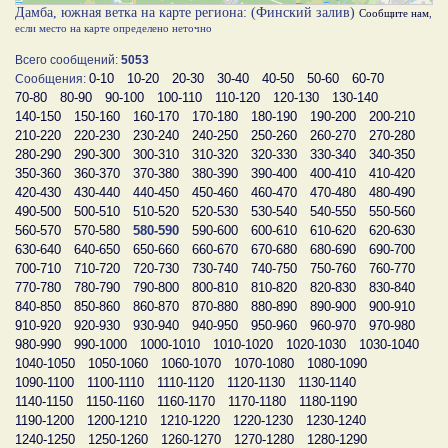
Дамба, южная ветка на карте региона: (Финский залив)
Сообщите нам
,
если место на карте определено неточно
Всего сообщений:
5053
0-10
10-20
20-30
30-40
40-50
50-60
60-70
Сообщения:
70-80
80-90
90-100
100-110
110-120
120-130
130-140
140-150
150-160
160-170
170-180
180-190
190-200
200-210
210-220
220-230
230-240
240-250
250-260
260-270
270-280
280-290
290-300
300-310
310-320
320-330
330-340
340-350
350-360
360-370
370-380
380-390
390-400
400-410
410-420
420-430
430-440
440-450
450-460
460-470
470-480
480-490
490-500
500-510
510-520
520-530
530-540
540-550
550-560
560-570
570-580
580-590
590-600
600-610
610-620
620-630
630-640
640-650
650-660
660-670
670-680
680-690
690-700
700-710
710-720
720-730
730-740
740-750
750-760
760-770
770-780
780-790
790-800
800-810
810-820
820-830
830-840
840-850
850-860
860-870
870-880
880-890
890-900
900-910
910-920
920-930
930-940
940-950
950-960
960-970
970-980
980-990
990-1000
1000-1010
1010-1020
1020-1030
1030-1040
1040-1050
1050-1060
1060-1070
1070-1080
1080-1090
1090-1100
1100-1110
1110-1120
1120-1130
1130-1140
1140-1150
1150-1160
1160-1170
1170-1180
1180-1190
1190-1200
1200-1210
1210-1220
1220-1230
1230-1240
1240-1250
1250-1260
1260-1270
1270-1280
1280-1290