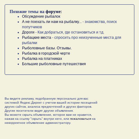
Похожие темы на
форуме:
Обсуждение рыбалок
А не поехать ли нам на рыбалку...
- знакомства, поиск
попутчиков
Дороги
- Как добраться, где остановиться и тд.
Рыбацкие места
- спросить про неизученные места для
рыбалки
Рыболовные базы. Отзывы.
Рыбалка в городской черте
Рыбалка на платниках
Большие рыболовные путешествия
Вы видите рекламу, подобранную персонально для вас
системой Яндекс.Директ с учетом вашей истории посещений
других сайтов, анализа предпочтений и других факторов.
Другие посетители видят другие объявления.
Вы можете скрыть объявление, которое вам не нравится,
нажав на ссылку "скрыть" внутри него, или
пожаловаться
на
некорректное объявление администратору.