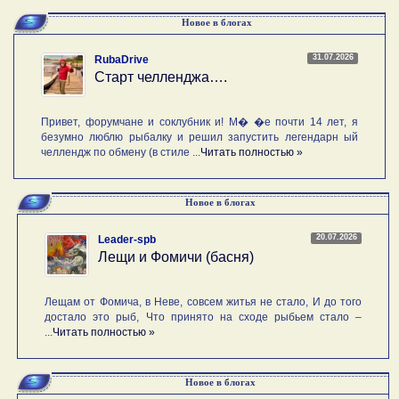
Новое в блогах
31.07.2026
RubaDrive
Старт челленджа….
Привет, форумчане и соклубник и! М� �е почти 14 лет, я
безумно люблю рыбалку и решил запустить легендарн ый
челлендж по обмену (в стиле ...
Читать полностью »
Новое в блогах
20.07.2026
Leader-spb
Лещи и Фомичи (басня)
Лещам от Фомича, в Неве, совсем житья не стало, И до того
достало это рыб, Что принято на сходе рыбьем стало –
...
Читать полностью »
Новое в блогах