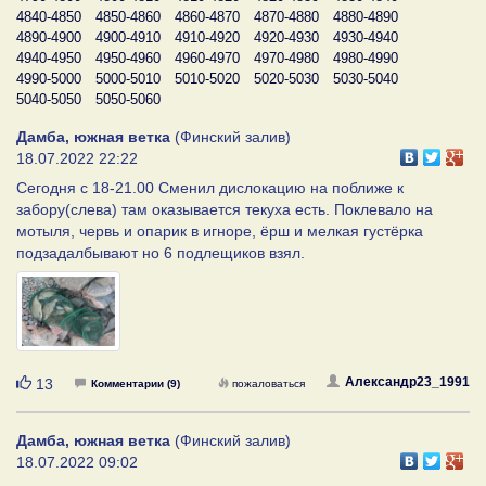
4840-4850
4850-4860
4860-4870
4870-4880
4880-4890
4890-4900
4900-4910
4910-4920
4920-4930
4930-4940
4940-4950
4950-4960
4960-4970
4970-4980
4980-4990
4990-5000
5000-5010
5010-5020
5020-5030
5030-5040
5040-5050
5050-5060
Дамба, южная ветка
(Финский залив)
18.07.2022 22:22
Сегодня с 18-21.00 Сменил дислокацию на поближе к
забору(слева) там оказывается текуха есть. Поклевало на
мотыля, червь и опарик в игноре, ёрш и мелкая густёрка
подзадалбывают но 6 подлещиков взял.
Нравится
Александр23_1991
13
Комментарии (9)
пожаловаться
Дамба, южная ветка
(Финский залив)
18.07.2022 09:02