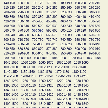
140-150
150-160
160-170
170-180
180-190
190-200
200-210
210-220
220-230
230-240
240-250
250-260
260-270
270-280
280-290
290-300
300-310
310-320
320-330
330-340
340-350
350-360
360-370
370-380
380-390
390-400
400-410
410-420
420-430
430-440
440-450
450-460
460-470
470-480
480-490
490-500
500-510
510-520
520-530
530-540
540-550
550-560
560-570
570-580
580-590
590-600
600-610
610-620
620-630
630-640
640-650
650-660
660-670
670-680
680-690
690-700
700-710
710-720
720-730
730-740
740-750
750-760
760-770
770-780
780-790
790-800
800-810
810-820
820-830
830-840
840-850
850-860
860-870
870-880
880-890
890-900
900-910
910-920
920-930
930-940
940-950
950-960
960-970
970-980
980-990
990-1000
1000-1010
1010-1020
1020-1030
1030-1040
1040-1050
1050-1060
1060-1070
1070-1080
1080-1090
1090-1100
1100-1110
1110-1120
1120-1130
1130-1140
1140-1150
1150-1160
1160-1170
1170-1180
1180-1190
1190-1200
1200-1210
1210-1220
1220-1230
1230-1240
1240-1250
1250-1260
1260-1270
1270-1280
1280-1290
1290-1300
1300-1310
1310-1320
1320-1330
1330-1340
1340-1350
1350-1360
1360-1370
1370-1380
1380-1390
1390-1400
1400-1410
1410-1420
1420-1430
1430-1440
1440-1450
1450-1460
1460-1470
1470-1480
1480-1490
1490-1500
1500-1510
1510-1520
1520-1530
1530-1540