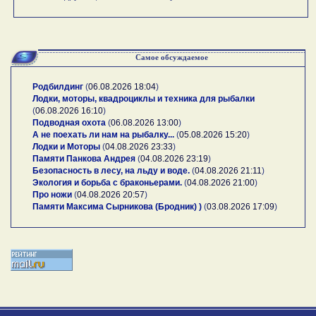
Самое обсуждаемое
Родбилдинг
(
06.08.2026 18:04
)
Лодки, моторы, квадроциклы и техника для рыбалки
(
06.08.2026 16:10
)
Подводная охота
(
06.08.2026 13:00
)
А не поехать ли нам на рыбалку...
(
05.08.2026 15:20
)
Лодки и Моторы
(
04.08.2026 23:33
)
Памяти Панкова Андрея
(
04.08.2026 23:19
)
Безопасность в лесу, на льду и воде.
(
04.08.2026 21:11
)
Экология и борьба с браконьерами.
(
04.08.2026 21:00
)
Про ножи
(
04.08.2026 20:57
)
Памяти Максима Сырникова (Бродник) )
(
03.08.2026 17:09
)