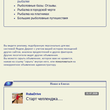
рыбалки
Рыболовные базы. Отзывы.
Рыбалка в городской черте
Рыбалка на платниках
Большие рыболовные путешествия
Вы видите рекламу, подобранную персонально для вас
системой Яндекс.Директ с учетом вашей истории посещений
других сайтов, анализа предпочтений и других факторов.
Другие посетители видят другие объявления.
Вы можете скрыть объявление, которое вам не нравится,
нажав на ссылку "скрыть" внутри него, или
пожаловаться
на
некорректное объявление администратору.
Новое в блогах
31.07.2026
RubaDrive
Старт челленджа….