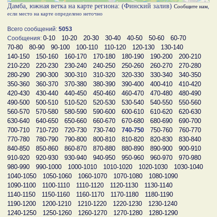
Дамба, южная ветка на карте региона: (Финский залив)
Сообщите нам
,
если место на карте определено неточно
Всего сообщений:
5053
0-10
10-20
20-30
30-40
40-50
50-60
60-70
Сообщения:
70-80
80-90
90-100
100-110
110-120
120-130
130-140
140-150
150-160
160-170
170-180
180-190
190-200
200-210
210-220
220-230
230-240
240-250
250-260
260-270
270-280
280-290
290-300
300-310
310-320
320-330
330-340
340-350
350-360
360-370
370-380
380-390
390-400
400-410
410-420
420-430
430-440
440-450
450-460
460-470
470-480
480-490
490-500
500-510
510-520
520-530
530-540
540-550
550-560
560-570
570-580
580-590
590-600
600-610
610-620
620-630
630-640
640-650
650-660
660-670
670-680
680-690
690-700
700-710
710-720
720-730
730-740
740-750
750-760
760-770
770-780
780-790
790-800
800-810
810-820
820-830
830-840
840-850
850-860
860-870
870-880
880-890
890-900
900-910
910-920
920-930
930-940
940-950
950-960
960-970
970-980
980-990
990-1000
1000-1010
1010-1020
1020-1030
1030-1040
1040-1050
1050-1060
1060-1070
1070-1080
1080-1090
1090-1100
1100-1110
1110-1120
1120-1130
1130-1140
1140-1150
1150-1160
1160-1170
1170-1180
1180-1190
1190-1200
1200-1210
1210-1220
1220-1230
1230-1240
1240-1250
1250-1260
1260-1270
1270-1280
1280-1290