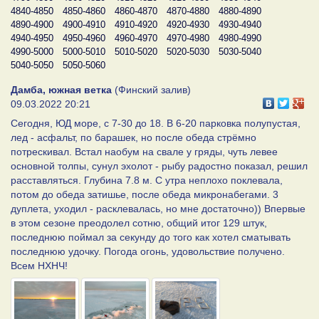
4840-4850
4850-4860
4860-4870
4870-4880
4880-4890
4890-4900
4900-4910
4910-4920
4920-4930
4930-4940
4940-4950
4950-4960
4960-4970
4970-4980
4980-4990
4990-5000
5000-5010
5010-5020
5020-5030
5030-5040
5040-5050
5050-5060
Дамба, южная ветка
(Финский залив)
09.03.2022 20:21
Сегодня, ЮД море, с 7-30 до 18. В 6-20 парковка полупустая,
лед - асфальт, по барашек, но после обеда стрёмно
потрескивал. Встал наобум на свале у гряды, чуть левее
основной толпы, сунул эхолот - рыбу радостно показал, решил
расставляться. Глубина 7.8 м. С утра неплохо поклевала,
потом до обеда затишье, после обеда микронабегами. 3
дуплета, уходил - расклевалась, но мне достаточно)) Впервые
в этом сезоне преодолел сотню, общий итог 129 штук,
последнюю поймал за секунду до того как хотел сматывать
последнюю удочку. Погода огонь, удовольствие получено.
Всем НХНЧ!