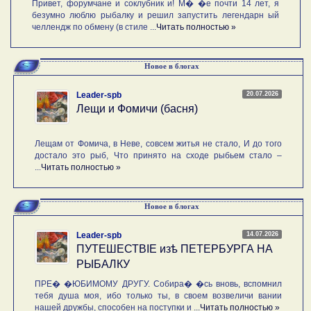
Привет, форумчане и соклубник и! М� �е почти 14 лет, я
безумно люблю рыбалку и решил запустить легендарн ый
челлендж по обмену (в стиле ...
Читать полностью »
Новое в блогах
20.07.2026
Leader-spb
Лещи и Фомичи (басня)
Лещам от Фомича, в Неве, совсем житья не стало, И до того
достало это рыб, Что принято на сходе рыбьем стало –
...
Читать полностью »
Новое в блогах
14.07.2026
Leader-spb
ПУТЕШЕСТВIE изѣ ПЕТЕРБУРГА НА
РЫБАЛКУ
ПРЕ� �ЮБИМОМУ ДРУГУ. Собира� �сь вновь, вспомнил
тебя душа моя, ибо только ты, в своем возвеличи вании
нашей дружбы, способен на поступки и ...
Читать полностью »