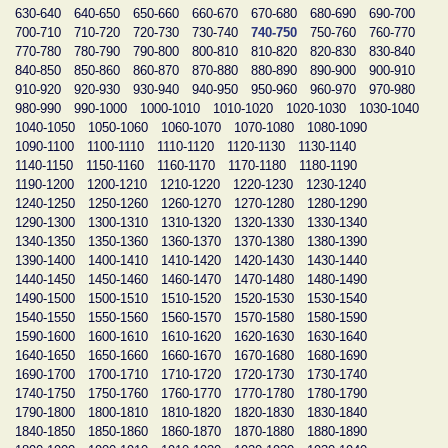
630-640
640-650
650-660
660-670
670-680
680-690
690-700
700-710
710-720
720-730
730-740
740-750
750-760
760-770
770-780
780-790
790-800
800-810
810-820
820-830
830-840
840-850
850-860
860-870
870-880
880-890
890-900
900-910
910-920
920-930
930-940
940-950
950-960
960-970
970-980
980-990
990-1000
1000-1010
1010-1020
1020-1030
1030-1040
1040-1050
1050-1060
1060-1070
1070-1080
1080-1090
1090-1100
1100-1110
1110-1120
1120-1130
1130-1140
1140-1150
1150-1160
1160-1170
1170-1180
1180-1190
1190-1200
1200-1210
1210-1220
1220-1230
1230-1240
1240-1250
1250-1260
1260-1270
1270-1280
1280-1290
1290-1300
1300-1310
1310-1320
1320-1330
1330-1340
1340-1350
1350-1360
1360-1370
1370-1380
1380-1390
1390-1400
1400-1410
1410-1420
1420-1430
1430-1440
1440-1450
1450-1460
1460-1470
1470-1480
1480-1490
1490-1500
1500-1510
1510-1520
1520-1530
1530-1540
1540-1550
1550-1560
1560-1570
1570-1580
1580-1590
1590-1600
1600-1610
1610-1620
1620-1630
1630-1640
1640-1650
1650-1660
1660-1670
1670-1680
1680-1690
1690-1700
1700-1710
1710-1720
1720-1730
1730-1740
1740-1750
1750-1760
1760-1770
1770-1780
1780-1790
1790-1800
1800-1810
1810-1820
1820-1830
1830-1840
1840-1850
1850-1860
1860-1870
1870-1880
1880-1890