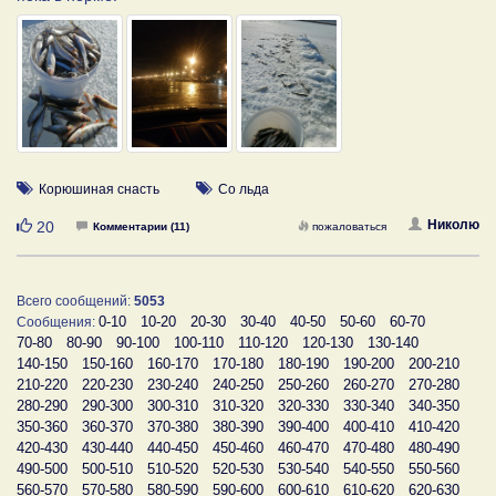
Корюшиная снасть
Со льда
Нравится
Николю
20
Комментарии (11)
пожаловаться
Всего сообщений:
5053
0-10
10-20
20-30
30-40
40-50
50-60
60-70
Сообщения:
70-80
80-90
90-100
100-110
110-120
120-130
130-140
140-150
150-160
160-170
170-180
180-190
190-200
200-210
210-220
220-230
230-240
240-250
250-260
260-270
270-280
280-290
290-300
300-310
310-320
320-330
330-340
340-350
350-360
360-370
370-380
380-390
390-400
400-410
410-420
420-430
430-440
440-450
450-460
460-470
470-480
480-490
490-500
500-510
510-520
520-530
530-540
540-550
550-560
560-570
570-580
580-590
590-600
600-610
610-620
620-630