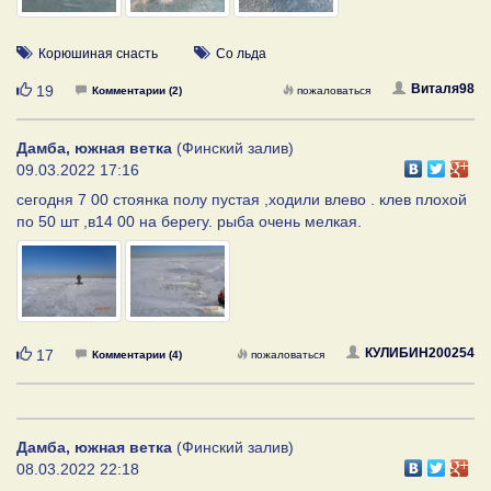
Корюшиная снасть
Со льда
Нравится
Виталя98
19
Комментарии (2)
пожаловаться
Дамба, южная ветка
(Финский залив)
09.03.2022 17:16
сегодня 7 00 стоянка полу пустая ,ходили влево . клев плохой
по 50 шт ,в14 00 на берегу. рыба очень мелкая.
Нравится
КУЛИБИН200254
17
Комментарии (4)
пожаловаться
Дамба, южная ветка
(Финский залив)
08.03.2022 22:18