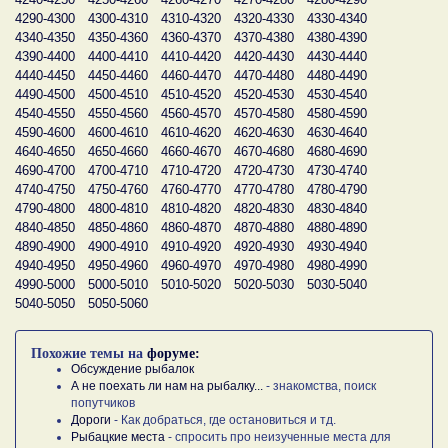
4290-4300
4300-4310
4310-4320
4320-4330
4330-4340
4340-4350
4350-4360
4360-4370
4370-4380
4380-4390
4390-4400
4400-4410
4410-4420
4420-4430
4430-4440
4440-4450
4450-4460
4460-4470
4470-4480
4480-4490
4490-4500
4500-4510
4510-4520
4520-4530
4530-4540
4540-4550
4550-4560
4560-4570
4570-4580
4580-4590
4590-4600
4600-4610
4610-4620
4620-4630
4630-4640
4640-4650
4650-4660
4660-4670
4670-4680
4680-4690
4690-4700
4700-4710
4710-4720
4720-4730
4730-4740
4740-4750
4750-4760
4760-4770
4770-4780
4780-4790
4790-4800
4800-4810
4810-4820
4820-4830
4830-4840
4840-4850
4850-4860
4860-4870
4870-4880
4880-4890
4890-4900
4900-4910
4910-4920
4920-4930
4930-4940
4940-4950
4950-4960
4960-4970
4970-4980
4980-4990
4990-5000
5000-5010
5010-5020
5020-5030
5030-5040
5040-5050
5050-5060
Похожие темы на
форуме:
Обсуждение рыбалок
А не поехать ли нам на рыбалку...
- знакомства, поиск
попутчиков
Дороги
- Как добраться, где остановиться и тд.
Рыбацкие места
- спросить про неизученные места для