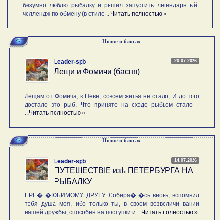
безумно люблю рыбалку и решил запустить легендарн ый
челлендж по обмену (в стиле ...
Читать полностью »
Новое в блогах
20.07.2026
Leader-spb
Лещи и Фомичи (басня)
Лещам от Фомича, в Неве, совсем житья не стало, И до того
достало это рыб, Что принято на сходе рыбьем стало –
...
Читать полностью »
Новое в блогах
14.07.2026
Leader-spb
ПУТЕШЕСТВIE изѣ ПЕТЕРБУРГА НА
РЫБАЛКУ
ПРЕ� �ЮБИМОМУ ДРУГУ. Собира� �сь вновь, вспомнил
тебя душа моя, ибо только ты, в своем возвеличи вании
нашей дружбы, способен на поступки и ...
Читать полностью »