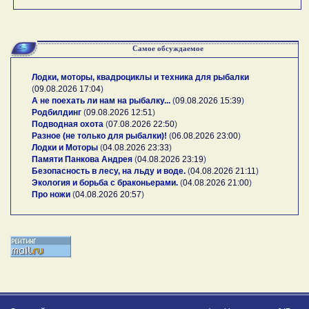
Самое обсуждаемое
Лодки, моторы, квадроциклы и техника для рыбалки
(
09.08.2026 17:04
)
А не поехать ли нам на рыбалку...
(
09.08.2026 15:39
)
Родбилдинг
(
09.08.2026 12:51
)
Подводная охота
(
07.08.2026 22:50
)
Разное (не только для рыбалки)!
(
06.08.2026 23:00
)
Лодки и Моторы
(
04.08.2026 23:33
)
Памяти Панкова Андрея
(
04.08.2026 23:19
)
Безопасность в лесу, на льду и воде.
(
04.08.2026 21:11
)
Экология и борьба с браконьерами.
(
04.08.2026 21:00
)
Про ножи
(
04.08.2026 20:57
)