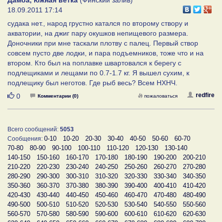
18.09.2011 17:14
cудака нет., народ грустно катался по второму створу и
акватории, на джиг пару окушков непищевого размера.
Доночники при мне таскали плотву с палец. Первый створ
совсем пусто две лодки, и пара подъемников, тоже что и на
втором. Кто был на поплавке швартовался к берегу с
подлещиками и лещами по 0.7-1.7 кг. Я вышел сухим, к
подлещику был неготов. Где рыб весь? Всем НХНЧ.
Нравится
redfire
0
Комментарии (0)
пожаловаться
Всего сообщений:
5053
0-10
10-20
20-30
30-40
40-50
50-60
60-70
Сообщения:
70-80
80-90
90-100
100-110
110-120
120-130
130-140
140-150
150-160
160-170
170-180
180-190
190-200
200-210
210-220
220-230
230-240
240-250
250-260
260-270
270-280
280-290
290-300
300-310
310-320
320-330
330-340
340-350
350-360
360-370
370-380
380-390
390-400
400-410
410-420
420-430
430-440
440-450
450-460
460-470
470-480
480-490
490-500
500-510
510-520
520-530
530-540
540-550
550-560
560-570
570-580
580-590
590-600
600-610
610-620
620-630