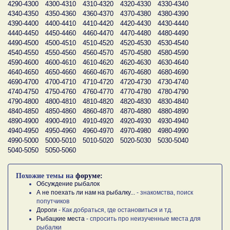
4290-4300
4300-4310
4310-4320
4320-4330
4330-4340
4340-4350
4350-4360
4360-4370
4370-4380
4380-4390
4390-4400
4400-4410
4410-4420
4420-4430
4430-4440
4440-4450
4450-4460
4460-4470
4470-4480
4480-4490
4490-4500
4500-4510
4510-4520
4520-4530
4530-4540
4540-4550
4550-4560
4560-4570
4570-4580
4580-4590
4590-4600
4600-4610
4610-4620
4620-4630
4630-4640
4640-4650
4650-4660
4660-4670
4670-4680
4680-4690
4690-4700
4700-4710
4710-4720
4720-4730
4730-4740
4740-4750
4750-4760
4760-4770
4770-4780
4780-4790
4790-4800
4800-4810
4810-4820
4820-4830
4830-4840
4840-4850
4850-4860
4860-4870
4870-4880
4880-4890
4890-4900
4900-4910
4910-4920
4920-4930
4930-4940
4940-4950
4950-4960
4960-4970
4970-4980
4980-4990
4990-5000
5000-5010
5010-5020
5020-5030
5030-5040
5040-5050
5050-5060
Похожие темы на
форуме:
Обсуждение рыбалок
А не поехать ли нам на рыбалку...
- знакомства, поиск
попутчиков
Дороги
- Как добраться, где остановиться и тд.
Рыбацкие места
- спросить про неизученные места для
рыбалки