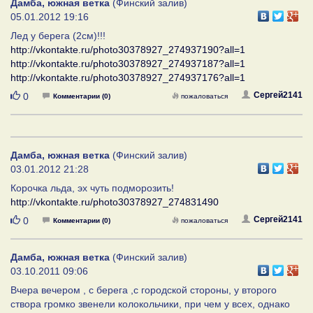
Дамба, южная ветка
(Финский залив)
05.01.2012 19:16
Лед у берега (2см)!!!
http://vkontakte.ru/photo30378927_274937190?all=1
http://vkontakte.ru/photo30378927_274937187?all=1
http://vkontakte.ru/photo30378927_274937176?all=1
Нравится
Сергей2141
0
Комментарии (0)
пожаловаться
Дамба, южная ветка
(Финский залив)
03.01.2012 21:28
Корочка льда, эх чуть подморозить!
http://vkontakte.ru/photo30378927_274831490
Нравится
Сергей2141
0
Комментарии (0)
пожаловаться
Дамба, южная ветка
(Финский залив)
03.10.2011 09:06
Вчера вечером , с берега ,с городской стороны, у второго
створа громко звенели колокольчики, при чем у всех, однако