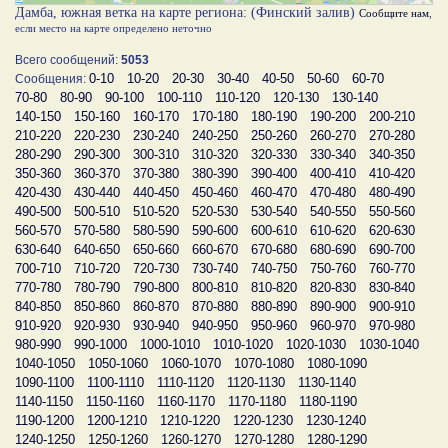
Дамба, южная ветка на карте региона: (Финский залив)
Сообщите нам
,
если место на карте определено неточно
Всего сообщений:
5053
0-10
10-20
20-30
30-40
40-50
50-60
60-70
Сообщения:
70-80
80-90
90-100
100-110
110-120
120-130
130-140
140-150
150-160
160-170
170-180
180-190
190-200
200-210
210-220
220-230
230-240
240-250
250-260
260-270
270-280
280-290
290-300
300-310
310-320
320-330
330-340
340-350
350-360
360-370
370-380
380-390
390-400
400-410
410-420
420-430
430-440
440-450
450-460
460-470
470-480
480-490
490-500
500-510
510-520
520-530
530-540
540-550
550-560
560-570
570-580
580-590
590-600
600-610
610-620
620-630
630-640
640-650
650-660
660-670
670-680
680-690
690-700
700-710
710-720
720-730
730-740
740-750
750-760
760-770
770-780
780-790
790-800
800-810
810-820
820-830
830-840
840-850
850-860
860-870
870-880
880-890
890-900
900-910
910-920
920-930
930-940
940-950
950-960
960-970
970-980
980-990
990-1000
1000-1010
1010-1020
1020-1030
1030-1040
1040-1050
1050-1060
1060-1070
1070-1080
1080-1090
1090-1100
1100-1110
1110-1120
1120-1130
1130-1140
1140-1150
1150-1160
1160-1170
1170-1180
1180-1190
1190-1200
1200-1210
1210-1220
1220-1230
1230-1240
1240-1250
1250-1260
1260-1270
1270-1280
1280-1290