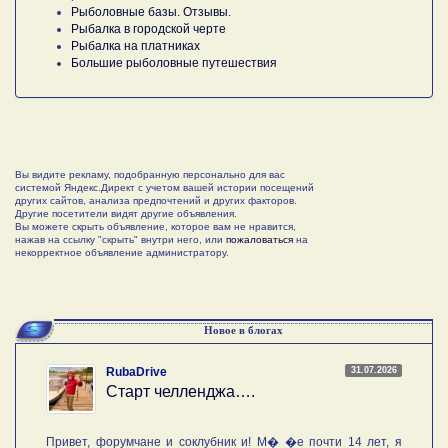
Рыболовные базы. Отзывы.
Рыбалка в городской черте
Рыбалка на платниках
Большие рыболовные путешествия
Вы видите рекламу, подобранную персонально для вас
системой Яндекс.Директ с учетом вашей истории посещений
других сайтов, анализа предпочтений и других факторов.
Другие посетители видят другие объявления.
Вы можете скрыть объявление, которое вам не нравится,
нажав на ссылку "скрыть" внутри него, или
пожаловаться
на
некорректное объявление администратору.
Новое в блогах
31.07.2026
RubaDrive
Старт челленджа….
Привет, форумчане и соклубник и! М� �е почти 14 лет, я