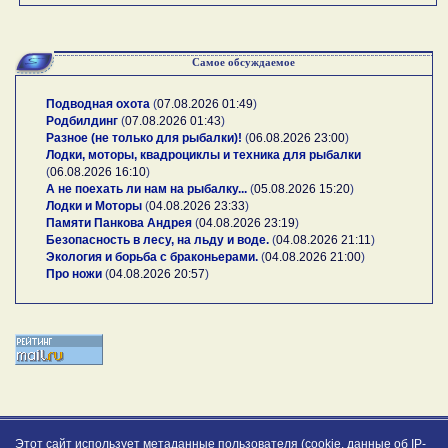
Самое обсуждаемое
Подводная охота
(
07.08.2026 01:49
)
Родбилдинг
(
07.08.2026 01:43
)
Разное (не только для рыбалки)!
(
06.08.2026 23:00
)
Лодки, моторы, квадроциклы и техника для рыбалки
(
06.08.2026 16:10
)
А не поехать ли нам на рыбалку...
(
05.08.2026 15:20
)
Лодки и Моторы
(
04.08.2026 23:33
)
Памяти Панкова Андрея
(
04.08.2026 23:19
)
Безопасность в лесу, на льду и воде.
(
04.08.2026 21:11
)
Экология и борьба с браконьерами.
(
04.08.2026 21:00
)
Про ножи
(
04.08.2026 20:57
)
Этот сайт использует метаданные пользователя (cookie, данные об IP-