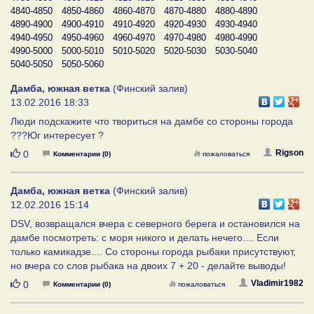
4840-4850
4850-4860
4860-4870
4870-4880
4880-4890
4890-4900
4900-4910
4910-4920
4920-4930
4930-4940
4940-4950
4950-4960
4960-4970
4970-4980
4980-4990
4990-5000
5000-5010
5010-5020
5020-5030
5030-5040
5040-5050
5050-5060
Дамба, южная ветка
(Финский залив)
13.02.2016 18:33
Люди подскажите что твориться на дамбе со стороны города
???Юг интересует ?
Нравится
Rigson
0
Комментарии (0)
пожаловаться
Дамба, южная ветка
(Финский залив)
12.02.2016 15:14
DSV, возвращался вчера с северного берега и остановился на
дамбе посмотреть: с моря никого и делать нечего.... Если
только камикадзе.... Со стороны города рыбаки присутствуют,
но вчера со слов рыбака на двоих 7 + 20 - делайте выводы!
Нравится
Vladimir1982
0
Комментарии (0)
пожаловаться