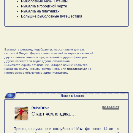
Рыболовные базы. Отзывы.
Рыбалка в городской черте
Рыбалка на платниках
Большие рыболовные путешествия
Вы видите рекламу, подобранную персонально для вас
системой Яндекс.Директ с учетом вашей истории посещений
других сайтов, анализа предпочтений и других факторов.
Другие посетители видят другие объявления.
Вы можете скрыть объявление, которое вам не нравится,
нажав на ссылку "скрыть" внутри него, или
пожаловаться
на
некорректное объявление администратору.
Новое в блогах
31.07.2026
RubaDrive
Старт челленджа….
Привет, форумчане и соклубник и! М� �е почти 14 лет, я