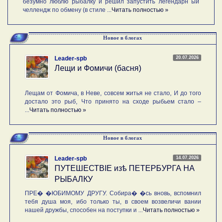
безумно люблю рыбалку и решил запустить легендарн ый
челлендж по обмену (в стиле ...
Читать полностью »
Новое в блогах
20.07.2026
Leader-spb
Лещи и Фомичи (басня)
Лещам от Фомича, в Неве, совсем житья не стало, И до того
достало это рыб, Что принято на сходе рыбьем стало –
...
Читать полностью »
Новое в блогах
14.07.2026
Leader-spb
ПУТЕШЕСТВIE изѣ ПЕТЕРБУРГА НА
РЫБАЛКУ
ПРЕ� �ЮБИМОМУ ДРУГУ. Собира� �сь вновь, вспомнил
тебя душа моя, ибо только ты, в своем возвеличи вании
нашей дружбы, способен на поступки и ...
Читать полностью »