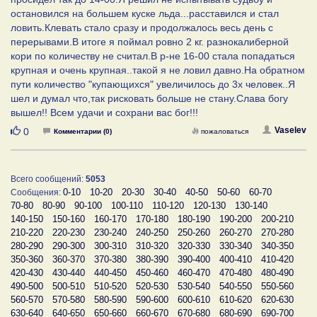
остановился на большем куске льда...расставился и стал
ловить.Клевать стало сразу и продолжалось весь день с
перерывами.В итоге я поймал ровно 2 кг. разнокалиберной
кори по количеству не считал.В р-не 16-00 стала попадаться
крупная и очень крупная..такой я не ловил давно.На обратном
пути количество "купающихся" увеличилось до 3х человек..Я
шел и думал что,так рисковать больше не стану.Слава богу
вышел!! Всем удачи и сохрани вас бог!!!
Нравится
Vaselev
0
Комментарии (0)
пожаловаться
Всего сообщений:
5053
0-10
10-20
20-30
30-40
40-50
50-60
60-70
Сообщения:
70-80
80-90
90-100
100-110
110-120
120-130
130-140
140-150
150-160
160-170
170-180
180-190
190-200
200-210
210-220
220-230
230-240
240-250
250-260
260-270
270-280
280-290
290-300
300-310
310-320
320-330
330-340
340-350
350-360
360-370
370-380
380-390
390-400
400-410
410-420
420-430
430-440
440-450
450-460
460-470
470-480
480-490
490-500
500-510
510-520
520-530
530-540
540-550
550-560
560-570
570-580
580-590
590-600
600-610
610-620
620-630
630-640
640-650
650-660
660-670
670-680
680-690
690-700