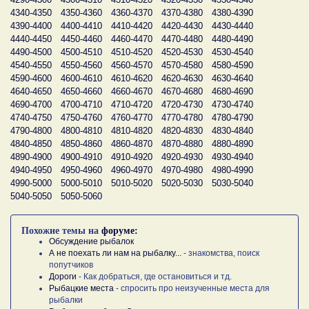
4340-4350
4350-4360
4360-4370
4370-4380
4380-4390
4390-4400
4400-4410
4410-4420
4420-4430
4430-4440
4440-4450
4450-4460
4460-4470
4470-4480
4480-4490
4490-4500
4500-4510
4510-4520
4520-4530
4530-4540
4540-4550
4550-4560
4560-4570
4570-4580
4580-4590
4590-4600
4600-4610
4610-4620
4620-4630
4630-4640
4640-4650
4650-4660
4660-4670
4670-4680
4680-4690
4690-4700
4700-4710
4710-4720
4720-4730
4730-4740
4740-4750
4750-4760
4760-4770
4770-4780
4780-4790
4790-4800
4800-4810
4810-4820
4820-4830
4830-4840
4840-4850
4850-4860
4860-4870
4870-4880
4880-4890
4890-4900
4900-4910
4910-4920
4920-4930
4930-4940
4940-4950
4950-4960
4960-4970
4970-4980
4980-4990
4990-5000
5000-5010
5010-5020
5020-5030
5030-5040
5040-5050
5050-5060
Похожие темы на
форуме:
Обсуждение рыбалок
А не поехать ли нам на рыбалку...
- знакомства, поиск
попутчиков
Дороги
- Как добраться, где остановиться и тд.
Рыбацкие места
- спросить про неизученные места для
рыбалки