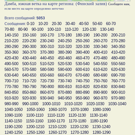
Дамба, южная ветка на карте региона: (Финский залив)
Сообщите нам
,
если место на карте определено неточно
Всего сообщений:
5053
0-10
10-20
20-30
30-40
40-50
50-60
60-70
Сообщения:
70-80
80-90
90-100
100-110
110-120
120-130
130-140
140-150
150-160
160-170
170-180
180-190
190-200
200-210
210-220
220-230
230-240
240-250
250-260
260-270
270-280
280-290
290-300
300-310
310-320
320-330
330-340
340-350
350-360
360-370
370-380
380-390
390-400
400-410
410-420
420-430
430-440
440-450
450-460
460-470
470-480
480-490
490-500
500-510
510-520
520-530
530-540
540-550
550-560
560-570
570-580
580-590
590-600
600-610
610-620
620-630
630-640
640-650
650-660
660-670
670-680
680-690
690-700
700-710
710-720
720-730
730-740
740-750
750-760
760-770
770-780
780-790
790-800
800-810
810-820
820-830
830-840
840-850
850-860
860-870
870-880
880-890
890-900
900-910
910-920
920-930
930-940
940-950
950-960
960-970
970-980
980-990
990-1000
1000-1010
1010-1020
1020-1030
1030-1040
1040-1050
1050-1060
1060-1070
1070-1080
1080-1090
1090-1100
1100-1110
1110-1120
1120-1130
1130-1140
1140-1150
1150-1160
1160-1170
1170-1180
1180-1190
1190-1200
1200-1210
1210-1220
1220-1230
1230-1240
1240-1250
1250-1260
1260-1270
1270-1280
1280-1290