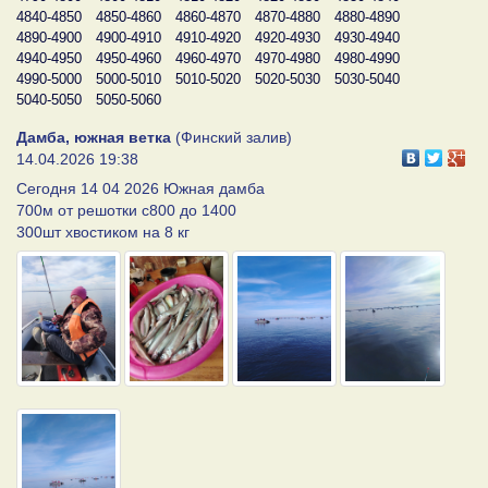
4840-4850
4850-4860
4860-4870
4870-4880
4880-4890
4890-4900
4900-4910
4910-4920
4920-4930
4930-4940
4940-4950
4950-4960
4960-4970
4970-4980
4980-4990
4990-5000
5000-5010
5010-5020
5020-5030
5030-5040
5040-5050
5050-5060
Дамба, южная ветка
(Финский залив)
14.04.2026 19:38
Сегодня 14 04 2026 Южная дамба
700м от решотки с800 до 1400
300шт хвостиком на 8 кг