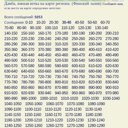
Дамба, южная ветка на карте региона: (Финский залив)
Сообщите нам
,
если место на карте определено неточно
Всего сообщений:
5053
0-10
10-20
20-30
30-40
40-50
50-60
60-70
Сообщения:
70-80
80-90
90-100
100-110
110-120
120-130
130-140
140-150
150-160
160-170
170-180
180-190
190-200
200-210
210-220
220-230
230-240
240-250
250-260
260-270
270-280
280-290
290-300
300-310
310-320
320-330
330-340
340-350
350-360
360-370
370-380
380-390
390-400
400-410
410-420
420-430
430-440
440-450
450-460
460-470
470-480
480-490
490-500
500-510
510-520
520-530
530-540
540-550
550-560
560-570
570-580
580-590
590-600
600-610
610-620
620-630
630-640
640-650
650-660
660-670
670-680
680-690
690-700
700-710
710-720
720-730
730-740
740-750
750-760
760-770
770-780
780-790
790-800
800-810
810-820
820-830
830-840
840-850
850-860
860-870
870-880
880-890
890-900
900-910
910-920
920-930
930-940
940-950
950-960
960-970
970-980
980-990
990-1000
1000-1010
1010-1020
1020-1030
1030-1040
1040-1050
1050-1060
1060-1070
1070-1080
1080-1090
1090-1100
1100-1110
1110-1120
1120-1130
1130-1140
1140-1150
1150-1160
1160-1170
1170-1180
1180-1190
1190-1200
1200-1210
1210-1220
1220-1230
1230-1240
1240-1250
1250-1260
1260-1270
1270-1280
1280-1290