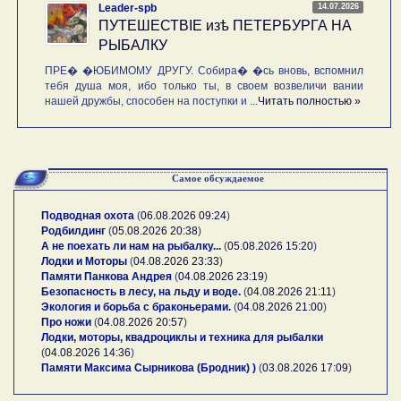
14.07.2026
Leader-spb
ПУТЕШЕСТВIE изѣ ПЕТЕРБУРГА НА
РЫБАЛКУ
ПРЕ� �ЮБИМОМУ ДРУГУ. Собира� �сь вновь, вспомнил
тебя душа моя, ибо только ты, в своем возвеличи вании
нашей дружбы, способен на поступки и ...
Читать полностью »
Самое обсуждаемое
Подводная охота
(
06.08.2026 09:24
)
Родбилдинг
(
05.08.2026 20:38
)
А не поехать ли нам на рыбалку...
(
05.08.2026 15:20
)
Лодки и Моторы
(
04.08.2026 23:33
)
Памяти Панкова Андрея
(
04.08.2026 23:19
)
Безопасность в лесу, на льду и воде.
(
04.08.2026 21:11
)
Экология и борьба с браконьерами.
(
04.08.2026 21:00
)
Про ножи
(
04.08.2026 20:57
)
Лодки, моторы, квадроциклы и техника для рыбалки
(
04.08.2026 14:36
)
Памяти Максима Сырникова (Бродник) )
(
03.08.2026 17:09
)