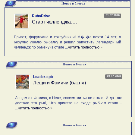
Новое в блогах
31.07.2026
RubaDrive
Старт челленджа….
Привет, форумчане и соклубник и! М� �е почти 14 лет, я
безумно люблю рыбалку и решил запустить легендарн ый
челлендж по обмену (в стиле ...
Читать полностью »
Новое в блогах
20.07.2026
Leader-spb
Лещи и Фомичи (басня)
Лещам от Фомича, в Неве, совсем житья не стало, И до того
достало это рыб, Что принято на сходе рыбьем стало –
...
Читать полностью »
Новое в блогах