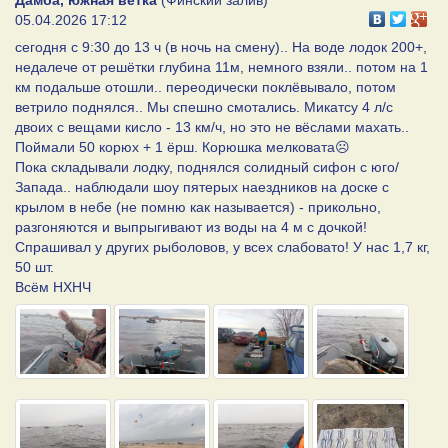
05.04.2026 17:12
сегодня с 9:30 до 13 ч (в ночь на смену).. На воде лодок 200+,
недалече от решëтки глубина 11м, немного взяли.. потом на 1
км подальше отошли.. переодически поклëвывало, потом
ветрило поднялся.. Мы спешно смотались. Микатсу 4 л/с
двоих с вещами кисло - 13 км/ч, но это не вëслами махать..
Поймали 50 корюх + 1 ëрш. Корюшка мелковата☹️
Пока складывали лодку, поднялся солидный сифон с юго/
Запада.. наблюдали шоу пятерых наездников на доске с
крылом в небе (не помню как называется) - прикольно,
разгоняются и выпрыгивают из воды на 4 м с дочкой!
Спрашивал у других рыболовов, у всех слабовато! У нас 1,7 кг,
50 шт.
Всём НХНЧ