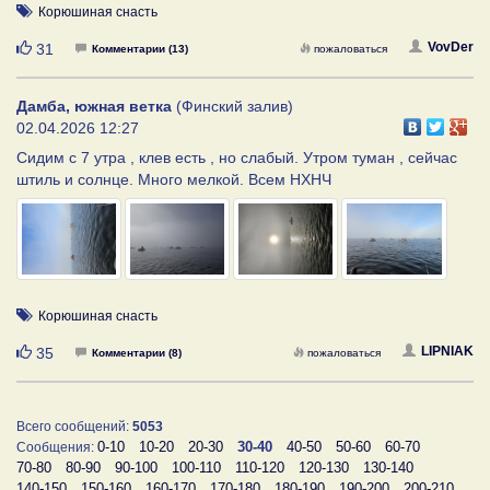
Корюшиная снасть
Нравится
VovDer
31
Комментарии (13)
пожаловаться
Дамба, южная ветка
(Финский залив)
02.04.2026 12:27
Сидим с 7 утра , клев есть , но слабый. Утром туман , сейчас
штиль и солнце. Много мелкой. Всем НХНЧ
Корюшиная снасть
Нравится
LIPNIAK
35
Комментарии (8)
пожаловаться
Всего сообщений:
5053
0-10
10-20
20-30
30-40
40-50
50-60
60-70
Сообщения:
70-80
80-90
90-100
100-110
110-120
120-130
130-140
140-150
150-160
160-170
170-180
180-190
190-200
200-210