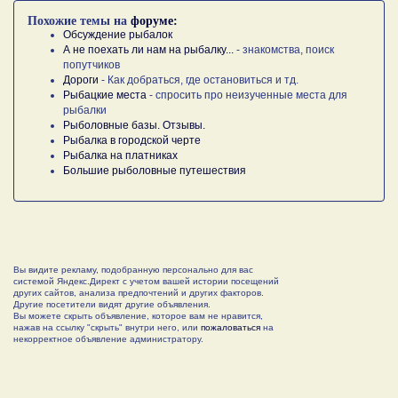
Похожие темы на
форуме:
Обсуждение рыбалок
А не поехать ли нам на рыбалку...
- знакомства, поиск
попутчиков
Дороги
- Как добраться, где остановиться и тд.
Рыбацкие места
- спросить про неизученные места для
рыбалки
Рыболовные базы. Отзывы.
Рыбалка в городской черте
Рыбалка на платниках
Большие рыболовные путешествия
Вы видите рекламу, подобранную персонально для вас
системой Яндекс.Директ с учетом вашей истории посещений
других сайтов, анализа предпочтений и других факторов.
Другие посетители видят другие объявления.
Вы можете скрыть объявление, которое вам не нравится,
нажав на ссылку "скрыть" внутри него, или
пожаловаться
на
некорректное объявление администратору.