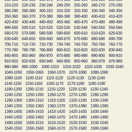
210-220
220-230
230-240
240-250
250-260
260-270
270-280
280-290
290-300
300-310
310-320
320-330
330-340
340-350
350-360
360-370
370-380
380-390
390-400
400-410
410-420
420-430
430-440
440-450
450-460
460-470
470-480
480-490
490-500
500-510
510-520
520-530
530-540
540-550
550-560
560-570
570-580
580-590
590-600
600-610
610-620
620-630
630-640
640-650
650-660
660-670
670-680
680-690
690-700
700-710
710-720
720-730
730-740
740-750
750-760
760-770
770-780
780-790
790-800
800-810
810-820
820-830
830-840
840-850
850-860
860-870
870-880
880-890
890-900
900-910
910-920
920-930
930-940
940-950
950-960
960-970
970-980
980-990
990-1000
1000-1010
1010-1020
1020-1030
1030-1040
1040-1050
1050-1060
1060-1070
1070-1080
1080-1090
1090-1100
1100-1110
1110-1120
1120-1130
1130-1140
1140-1150
1150-1160
1160-1170
1170-1180
1180-1190
1190-1200
1200-1210
1210-1220
1220-1230
1230-1240
1240-1250
1250-1260
1260-1270
1270-1280
1280-1290
1290-1300
1300-1310
1310-1320
1320-1330
1330-1340
1340-1350
1350-1360
1360-1370
1370-1380
1380-1390
1390-1400
1400-1410
1410-1420
1420-1430
1430-1440
1440-1450
1450-1460
1460-1470
1470-1480
1480-1490
1490-1500
1500-1510
1510-1520
1520-1530
1530-1540
1540-1550
1550-1560
1560-1570
1570-1580
1580-1590