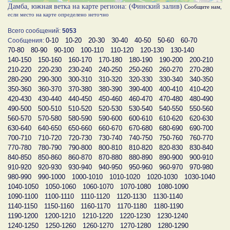
Дамба, южная ветка на карте региона: (Финский залив)
Сообщите нам
,
если место на карте определено неточно
Всего сообщений:
5053
0-10
10-20
20-30
30-40
40-50
50-60
60-70
Сообщения:
70-80
80-90
90-100
100-110
110-120
120-130
130-140
140-150
150-160
160-170
170-180
180-190
190-200
200-210
210-220
220-230
230-240
240-250
250-260
260-270
270-280
280-290
290-300
300-310
310-320
320-330
330-340
340-350
350-360
360-370
370-380
380-390
390-400
400-410
410-420
420-430
430-440
440-450
450-460
460-470
470-480
480-490
490-500
500-510
510-520
520-530
530-540
540-550
550-560
560-570
570-580
580-590
590-600
600-610
610-620
620-630
630-640
640-650
650-660
660-670
670-680
680-690
690-700
700-710
710-720
720-730
730-740
740-750
750-760
760-770
770-780
780-790
790-800
800-810
810-820
820-830
830-840
840-850
850-860
860-870
870-880
880-890
890-900
900-910
910-920
920-930
930-940
940-950
950-960
960-970
970-980
980-990
990-1000
1000-1010
1010-1020
1020-1030
1030-1040
1040-1050
1050-1060
1060-1070
1070-1080
1080-1090
1090-1100
1100-1110
1110-1120
1120-1130
1130-1140
1140-1150
1150-1160
1160-1170
1170-1180
1180-1190
1190-1200
1200-1210
1210-1220
1220-1230
1230-1240
1240-1250
1250-1260
1260-1270
1270-1280
1280-1290