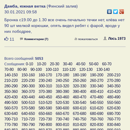
Дамба, южная ветка
(Финский залив)
30.01.2021 09:58
Бронка с19.00 до 1.30 все очень печально течки нет, клёва нет
90 шт мелкой корюшки, опять видел ребят с фарой, вроде у
них пободрее,
Нравится
Лось 1973
11
Комментарии (7)
пожаловаться
Всего сообщений:
5053
0-10
10-20
20-30
30-40
40-50
50-60
60-70
Сообщения:
70-80
80-90
90-100
100-110
110-120
120-130
130-140
140-150
150-160
160-170
170-180
180-190
190-200
200-210
210-220
220-230
230-240
240-250
250-260
260-270
270-280
280-290
290-300
300-310
310-320
320-330
330-340
340-350
350-360
360-370
370-380
380-390
390-400
400-410
410-420
420-430
430-440
440-450
450-460
460-470
470-480
480-490
490-500
500-510
510-520
520-530
530-540
540-550
550-560
560-570
570-580
580-590
590-600
600-610
610-620
620-630
630-640
640-650
650-660
660-670
670-680
680-690
690-700
700-710
710-720
720-730
730-740
740-750
750-760
760-770
770-780
780-790
790-800
800-810
810-820
820-830
830-840