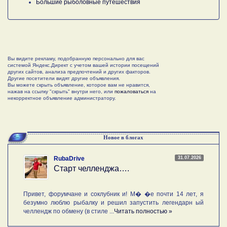
Большие рыболовные путешествия
Вы видите рекламу, подобранную персонально для вас
системой Яндекс.Директ с учетом вашей истории посещений
других сайтов, анализа предпочтений и других факторов.
Другие посетители видят другие объявления.
Вы можете скрыть объявление, которое вам не нравится,
нажав на ссылку "скрыть" внутри него, или
пожаловаться
на
некорректное объявление администратору.
Новое в блогах
31.07.2026
RubaDrive
Старт челленджа….
Привет, форумчане и соклубник и! М� �е почти 14 лет, я
безумно люблю рыбалку и решил запустить легендарн ый
челлендж по обмену (в стиле ...
Читать полностью »