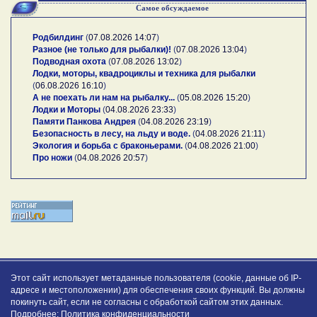
Самое обсуждаемое
Родбилдинг
(
07.08.2026 14:07
)
Разное (не только для рыбалки)!
(
07.08.2026 13:04
)
Подводная охота
(
07.08.2026 13:02
)
Лодки, моторы, квадроциклы и техника для рыбалки
(
06.08.2026 16:10
)
А не поехать ли нам на рыбалку...
(
05.08.2026 15:20
)
Лодки и Моторы
(
04.08.2026 23:33
)
Памяти Панкова Андрея
(
04.08.2026 23:19
)
Безопасность в лесу, на льду и воде.
(
04.08.2026 21:11
)
Экология и борьба с браконьерами.
(
04.08.2026 21:00
)
Про ножи
(
04.08.2026 20:57
)
Этот сайт использует метаданные пользователя (cookie, данные об IP-
адресе и местоположении) для обеспечения своих функций. Вы должны
покинуть сайт, если не согласны с обработкой сайтом этих данных.
Подробнее:
Политика конфиденциальности