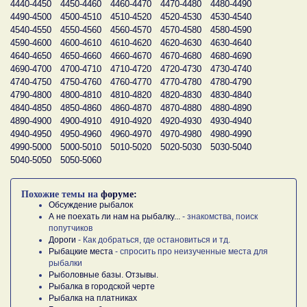
4440-4450
4450-4460
4460-4470
4470-4480
4480-4490
4490-4500
4500-4510
4510-4520
4520-4530
4530-4540
4540-4550
4550-4560
4560-4570
4570-4580
4580-4590
4590-4600
4600-4610
4610-4620
4620-4630
4630-4640
4640-4650
4650-4660
4660-4670
4670-4680
4680-4690
4690-4700
4700-4710
4710-4720
4720-4730
4730-4740
4740-4750
4750-4760
4760-4770
4770-4780
4780-4790
4790-4800
4800-4810
4810-4820
4820-4830
4830-4840
4840-4850
4850-4860
4860-4870
4870-4880
4880-4890
4890-4900
4900-4910
4910-4920
4920-4930
4930-4940
4940-4950
4950-4960
4960-4970
4970-4980
4980-4990
4990-5000
5000-5010
5010-5020
5020-5030
5030-5040
5040-5050
5050-5060
Похожие темы на
форуме:
Обсуждение рыбалок
А не поехать ли нам на рыбалку...
- знакомства, поиск
попутчиков
Дороги
- Как добраться, где остановиться и тд.
Рыбацкие места
- спросить про неизученные места для
рыбалки
Рыболовные базы. Отзывы.
Рыбалка в городской черте
Рыбалка на платниках