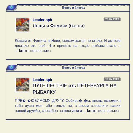
Новое в блогах
20.07.2026
Leader-spb
Лещи и Фомичи (басня)
Лещам от Фомича, в Неве, совсем житья не стало, И до того
достало это рыб, Что принято на сходе рыбьем стало –
...
Читать полностью »
Новое в блогах
14.07.2026
Leader-spb
ПУТЕШЕСТВIE изѣ ПЕТЕРБУРГА НА
РЫБАЛКУ
ПРЕ� �ЮБИМОМУ ДРУГУ. Собира� �сь вновь, вспомнил
тебя душа моя, ибо только ты, в своем возвеличи вании
нашей дружбы, способен на поступки и ...
Читать полностью »