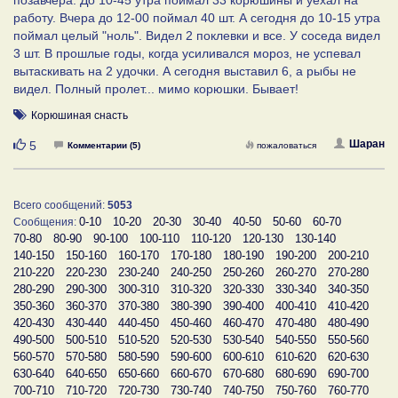
позавчера. До 10-45 утра поймал 33 корюшины и уехал на
работу. Вчера до 12-00 поймал 40 шт. А сегодня до 10-15 утра
поймал целый "ноль". Видел 2 поклевки и все. У соседа видел
3 шт. В прошлые годы, когда усиливался мороз, не успевал
вытаскивать на 2 удочки. А сегодня выставил 6, а рыбы не
видел. Полный пролет... мимо корюшки. Бывает!
Корюшиная снасть
Нравится
Шаран
5
Комментарии (5)
пожаловаться
Всего сообщений:
5053
0-10
10-20
20-30
30-40
40-50
50-60
60-70
Сообщения:
70-80
80-90
90-100
100-110
110-120
120-130
130-140
140-150
150-160
160-170
170-180
180-190
190-200
200-210
210-220
220-230
230-240
240-250
250-260
260-270
270-280
280-290
290-300
300-310
310-320
320-330
330-340
340-350
350-360
360-370
370-380
380-390
390-400
400-410
410-420
420-430
430-440
440-450
450-460
460-470
470-480
480-490
490-500
500-510
510-520
520-530
530-540
540-550
550-560
560-570
570-580
580-590
590-600
600-610
610-620
620-630
630-640
640-650
650-660
660-670
670-680
680-690
690-700
700-710
710-720
720-730
730-740
740-750
750-760
760-770