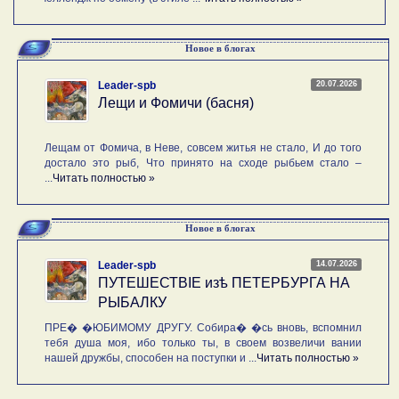
Новое в блогах
20.07.2026
Leader-spb
Лещи и Фомичи (басня)
Лещам от Фомича, в Неве, совсем житья не стало, И до того
достало это рыб, Что принято на сходе рыбьем стало –
...
Читать полностью »
Новое в блогах
14.07.2026
Leader-spb
ПУТЕШЕСТВIE изѣ ПЕТЕРБУРГА НА
РЫБАЛКУ
ПРЕ� �ЮБИМОМУ ДРУГУ. Собира� �сь вновь, вспомнил
тебя душа моя, ибо только ты, в своем возвеличи вании
нашей дружбы, способен на поступки и ...
Читать полностью »