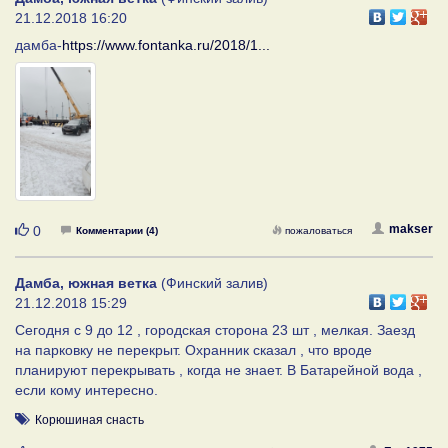
21.12.2018 16:20
дамба-
https://www.fontanka.ru/2018/1...
Нравится
makser
0
Комментарии (4)
пожаловаться
Дамба, южная ветка
(Финский залив)
21.12.2018 15:29
Сегодня с 9 до 12 , городская сторона 23 шт , мелкая. Заезд
на парковку не перекрыт. Охранник сказал , что вроде
планируют перекрывать , когда не знает. В Батарейной вода ,
если кому интересно.
Корюшиная снасть