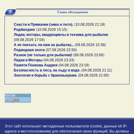
Самое обсуждаемое
Снасти и Приманки (зима и лето).
(
10.08.2026 21:18
)
Родбилдинг
(
10.08.2026 15:15
)
Лодки, моторы, квадроциклы и техника для рыбалки
(
09.08.2026 17:04
)
А не поехать ли нам на рыбалку...
(
09.08.2026 15:39
)
Подводная охота
(
07.08.2026 22:50
)
Разное (не только для рыбалки)!
(
06.08.2026 23:00
)
Лодки и Моторы
(
04.08.2026 23:33
)
Памяти Панкова Андрея
(
04.08.2026 23:19
)
Безопасность в лесу, на льду и воде.
(
04.08.2026 21:11
)
Экология и борьба с браконьерами.
(
04.08.2026 21:00
)
Этот сайт использует метаданные пользователя (cookie, данные об IP-
адресе и местоположении) для обеспечения своих функций. Вы должны