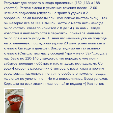
Результат для первого выхода приличный (152 ,163 и 188
хвостов). Резкая смена и усиление течения после 12.00
немного подкосила (спутали на троих 8 удочек и 2
оборвано...сами виноваты слишком близко выставились) . Так
бы наверно все за 200+ вышли. Фоток с места нет - некогда
было фотать..клевало нон-стоп с 8 до 14 ( за нами, ввиду
новостей и неизвестности в парковкой, приехала машина и
было прям жаль уходить...Я зная что машина уже на подходе
на оставленную последнюю удочку 20 штук успел поймать и
клевало бы еще и дальше). Вокруг видимо не так активно
клевало (Слышал возглас у соседей "ура у меня 39я"...когда у
нас было по 120-140 у каждого), что породило уже почти
забытое зрелище - оббурили нас от души, по-ладожски. Со
всех 4 сторон в расстоянии 6 метров, с палатками и прочим
весельем.... насколько я понял не особо это помогло правда
коллегам по увлечению... Но мы повеселились. Всем успехов.
Корюшки на всех хватит, главное найти подход =) Как-то так