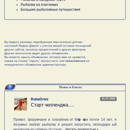
Рыбалка на платниках
Большие рыболовные путешествия
Вы видите рекламу, подобранную персонально для вас
системой Яндекс.Директ с учетом вашей истории посещений
других сайтов, анализа предпочтений и других факторов.
Другие посетители видят другие объявления.
Вы можете скрыть объявление, которое вам не нравится,
нажав на ссылку "скрыть" внутри него, или
пожаловаться
на
некорректное объявление администратору.
Новое в блогах
31.07.2026
RubaDrive
Старт челленджа….
Привет, форумчане и соклубник и! М� �е почти 14 лет, я
безумно люблю рыбалку и решил запустить легендарн ый
челлендж по обмену (в стиле ...
Читать полностью »