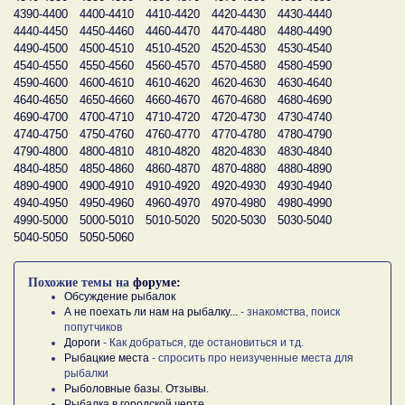
4390-4400
4400-4410
4410-4420
4420-4430
4430-4440
4440-4450
4450-4460
4460-4470
4470-4480
4480-4490
4490-4500
4500-4510
4510-4520
4520-4530
4530-4540
4540-4550
4550-4560
4560-4570
4570-4580
4580-4590
4590-4600
4600-4610
4610-4620
4620-4630
4630-4640
4640-4650
4650-4660
4660-4670
4670-4680
4680-4690
4690-4700
4700-4710
4710-4720
4720-4730
4730-4740
4740-4750
4750-4760
4760-4770
4770-4780
4780-4790
4790-4800
4800-4810
4810-4820
4820-4830
4830-4840
4840-4850
4850-4860
4860-4870
4870-4880
4880-4890
4890-4900
4900-4910
4910-4920
4920-4930
4930-4940
4940-4950
4950-4960
4960-4970
4970-4980
4980-4990
4990-5000
5000-5010
5010-5020
5020-5030
5030-5040
5040-5050
5050-5060
Похожие темы на
форуме:
Обсуждение рыбалок
А не поехать ли нам на рыбалку...
- знакомства, поиск
попутчиков
Дороги
- Как добраться, где остановиться и тд.
Рыбацкие места
- спросить про неизученные места для
рыбалки
Рыболовные базы. Отзывы.
Рыбалка в городской черте