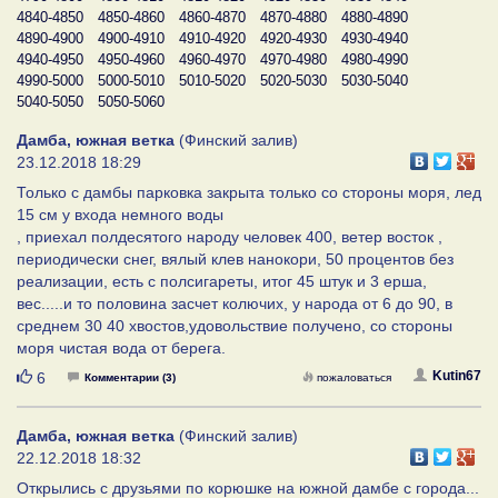
4840-4850
4850-4860
4860-4870
4870-4880
4880-4890
4890-4900
4900-4910
4910-4920
4920-4930
4930-4940
4940-4950
4950-4960
4960-4970
4970-4980
4980-4990
4990-5000
5000-5010
5010-5020
5020-5030
5030-5040
5040-5050
5050-5060
Дамба, южная ветка
(Финский залив)
23.12.2018 18:29
Только с дамбы парковка закрыта только со стороны моря, лед
15 см у входа немного воды
, приехал полдесятого народу человек 400, ветер восток ,
периодически снег, вялый клев нанокори, 50 процентов без
реализации, есть с полсигареты, итог 45 штук и 3 ерша,
вес.....и то половина засчет колючих, у народа от 6 до 90, в
среднем 30 40 хвостов,удовольствие получено, со стороны
моря чистая вода от берега.
Нравится
Kutin67
6
Комментарии (3)
пожаловаться
Дамба, южная ветка
(Финский залив)
22.12.2018 18:32
Открылись с друзьями по корюшке на южной дамбе с города...