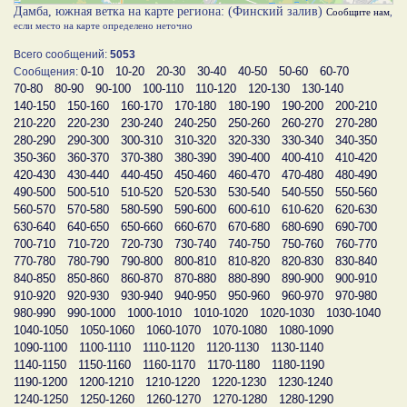
Дамба, южная ветка на карте региона: (Финский залив)
Сообщите нам
,
если место на карте определено неточно
Всего сообщений:
5053
0-10
10-20
20-30
30-40
40-50
50-60
60-70
Сообщения:
70-80
80-90
90-100
100-110
110-120
120-130
130-140
140-150
150-160
160-170
170-180
180-190
190-200
200-210
210-220
220-230
230-240
240-250
250-260
260-270
270-280
280-290
290-300
300-310
310-320
320-330
330-340
340-350
350-360
360-370
370-380
380-390
390-400
400-410
410-420
420-430
430-440
440-450
450-460
460-470
470-480
480-490
490-500
500-510
510-520
520-530
530-540
540-550
550-560
560-570
570-580
580-590
590-600
600-610
610-620
620-630
630-640
640-650
650-660
660-670
670-680
680-690
690-700
700-710
710-720
720-730
730-740
740-750
750-760
760-770
770-780
780-790
790-800
800-810
810-820
820-830
830-840
840-850
850-860
860-870
870-880
880-890
890-900
900-910
910-920
920-930
930-940
940-950
950-960
960-970
970-980
980-990
990-1000
1000-1010
1010-1020
1020-1030
1030-1040
1040-1050
1050-1060
1060-1070
1070-1080
1080-1090
1090-1100
1100-1110
1110-1120
1120-1130
1130-1140
1140-1150
1150-1160
1160-1170
1170-1180
1180-1190
1190-1200
1200-1210
1210-1220
1220-1230
1230-1240
1240-1250
1250-1260
1260-1270
1270-1280
1280-1290