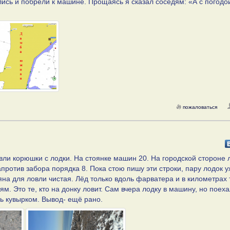
лись и побрели к машине. Прощаясь я сказал соседям: «А с погодо
пожаловаться
ли корюшки с лодки. На стоянке машин 20. На городской стороне 
против забора порядка 8. Пока стою пишу эти строки, пару лодок у
ляна для ловли чистая. Лёд только вдоль фарватера и в километрах 
м. Это те, кто на донку ловит. Сам вчера лодку в машину, но поеха
ть кувырком. Вывод- ещё рано.