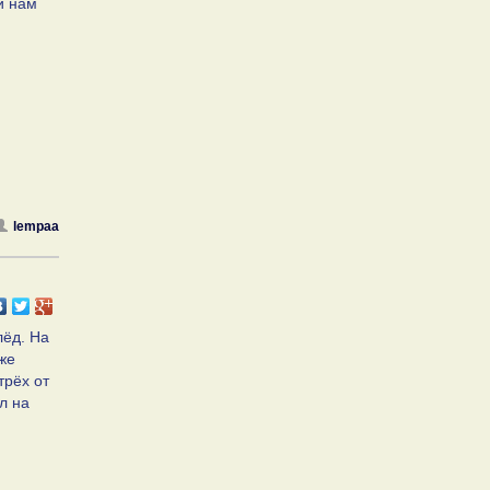
й нам
lempaa
лёд. На
же
трёх от
л на