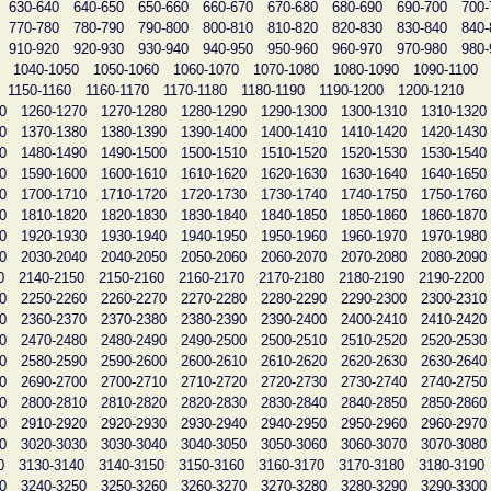
630-640
640-650
650-660
660-670
670-680
680-690
690-700
700-
770-780
780-790
790-800
800-810
810-820
820-830
830-840
840-
910-920
920-930
930-940
940-950
950-960
960-970
970-980
980-
1040-1050
1050-1060
1060-1070
1070-1080
1080-1090
1090-1100
1150-1160
1160-1170
1170-1180
1180-1190
1190-1200
1200-1210
0
1260-1270
1270-1280
1280-1290
1290-1300
1300-1310
1310-1320
0
1370-1380
1380-1390
1390-1400
1400-1410
1410-1420
1420-1430
0
1480-1490
1490-1500
1500-1510
1510-1520
1520-1530
1530-1540
0
1590-1600
1600-1610
1610-1620
1620-1630
1630-1640
1640-1650
0
1700-1710
1710-1720
1720-1730
1730-1740
1740-1750
1750-1760
0
1810-1820
1820-1830
1830-1840
1840-1850
1850-1860
1860-1870
0
1920-1930
1930-1940
1940-1950
1950-1960
1960-1970
1970-1980
0
2030-2040
2040-2050
2050-2060
2060-2070
2070-2080
2080-2090
0
2140-2150
2150-2160
2160-2170
2170-2180
2180-2190
2190-2200
0
2250-2260
2260-2270
2270-2280
2280-2290
2290-2300
2300-2310
0
2360-2370
2370-2380
2380-2390
2390-2400
2400-2410
2410-2420
0
2470-2480
2480-2490
2490-2500
2500-2510
2510-2520
2520-2530
0
2580-2590
2590-2600
2600-2610
2610-2620
2620-2630
2630-2640
0
2690-2700
2700-2710
2710-2720
2720-2730
2730-2740
2740-2750
0
2800-2810
2810-2820
2820-2830
2830-2840
2840-2850
2850-2860
0
2910-2920
2920-2930
2930-2940
2940-2950
2950-2960
2960-2970
0
3020-3030
3030-3040
3040-3050
3050-3060
3060-3070
3070-3080
0
3130-3140
3140-3150
3150-3160
3160-3170
3170-3180
3180-3190
0
3240-3250
3250-3260
3260-3270
3270-3280
3280-3290
3290-3300