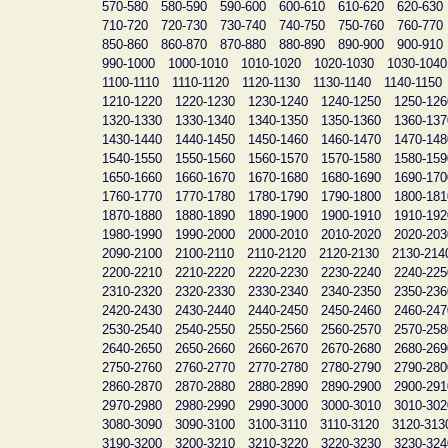
570-580
580-590
590-600
600-610
610-620
620-630
710-720
720-730
730-740
740-750
750-760
760-770
850-860
860-870
870-880
880-890
890-900
900-910
990-1000
1000-1010
1010-1020
1020-1030
1030-1040
1100-1110
1110-1120
1120-1130
1130-1140
1140-1150
1210-1220
1220-1230
1230-1240
1240-1250
1250-126
1320-1330
1330-1340
1340-1350
1350-1360
1360-137
1430-1440
1440-1450
1450-1460
1460-1470
1470-148
1540-1550
1550-1560
1560-1570
1570-1580
1580-159
1650-1660
1660-1670
1670-1680
1680-1690
1690-170
1760-1770
1770-1780
1780-1790
1790-1800
1800-181
1870-1880
1880-1890
1890-1900
1900-1910
1910-192
1980-1990
1990-2000
2000-2010
2010-2020
2020-203
2090-2100
2100-2110
2110-2120
2120-2130
2130-214
2200-2210
2210-2220
2220-2230
2230-2240
2240-225
2310-2320
2320-2330
2330-2340
2340-2350
2350-236
2420-2430
2430-2440
2440-2450
2450-2460
2460-247
2530-2540
2540-2550
2550-2560
2560-2570
2570-258
2640-2650
2650-2660
2660-2670
2670-2680
2680-269
2750-2760
2760-2770
2770-2780
2780-2790
2790-280
2860-2870
2870-2880
2880-2890
2890-2900
2900-291
2970-2980
2980-2990
2990-3000
3000-3010
3010-302
3080-3090
3090-3100
3100-3110
3110-3120
3120-313
3190-3200
3200-3210
3210-3220
3220-3230
3230-324