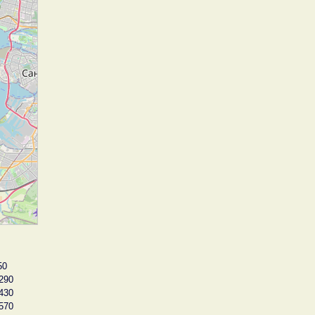
50
290
430
570