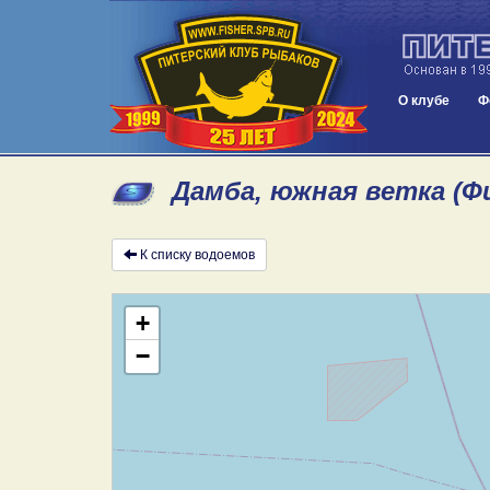
О клубе
Ф
Дамба, южная ветка (Ф
К списку водоемов
+
−