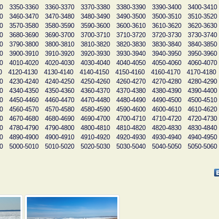
0
3350-3360
3360-3370
3370-3380
3380-3390
3390-3400
3400-3410
0
3460-3470
3470-3480
3480-3490
3490-3500
3500-3510
3510-3520
0
3570-3580
3580-3590
3590-3600
3600-3610
3610-3620
3620-3630
0
3680-3690
3690-3700
3700-3710
3710-3720
3720-3730
3730-3740
0
3790-3800
3800-3810
3810-3820
3820-3830
3830-3840
3840-3850
0
3900-3910
3910-3920
3920-3930
3930-3940
3940-3950
3950-3960
0
4010-4020
4020-4030
4030-4040
4040-4050
4050-4060
4060-4070
0
4120-4130
4130-4140
4140-4150
4150-4160
4160-4170
4170-4180
0
4230-4240
4240-4250
4250-4260
4260-4270
4270-4280
4280-4290
0
4340-4350
4350-4360
4360-4370
4370-4380
4380-4390
4390-4400
0
4450-4460
4460-4470
4470-4480
4480-4490
4490-4500
4500-4510
0
4560-4570
4570-4580
4580-4590
4590-4600
4600-4610
4610-4620
0
4670-4680
4680-4690
4690-4700
4700-4710
4710-4720
4720-4730
0
4780-4790
4790-4800
4800-4810
4810-4820
4820-4830
4830-4840
0
4890-4900
4900-4910
4910-4920
4920-4930
4930-4940
4940-4950
0
5000-5010
5010-5020
5020-5030
5030-5040
5040-5050
5050-5060