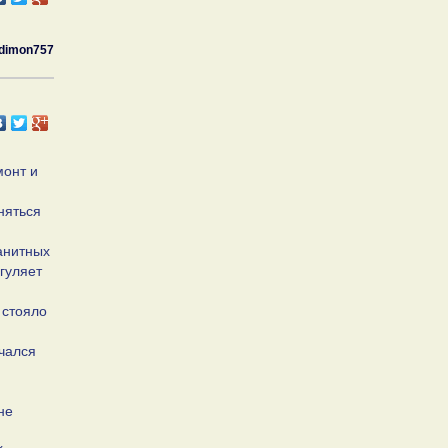
dimon757
монт и
няться
ранитных
гуляет
 стояло
чался
не