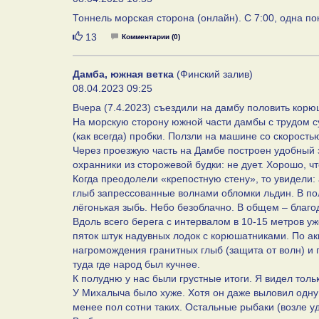
Тоннель морская сторона (онлайн). С 7:00, одна п
Нравится
13
Комментарии (0)
Дамба, южная ветка
(Финский залив)
08.04.2023 09:25
Вчера (7.4.2023) съездили на дамбу половить корю
На морскую сторону южной части дамбы с трудом сум
(как всегда) пробки. Ползли на машине со скоростью
Через проезжую часть на Дамбе построен удобный 
охранники из сторожевой будки: не дует. Хорошо, чт
Когда преодолели «крепостную стену», то увидели: 
глыб запрессованные волнами обломки льдин. В пол
лёгонькая зыбь. Небо безоблачно. В общем – благо
Вдоль всего берега с интервалом в 10-15 метров 
пяток штук надувных лодок с корюшатниками. По ак
нагромождения гранитных глыб (защита от волн) и
туда где народ был кучнее.
К полудню у нас были грустные итоги. Я видел толь
У Михалыча было хуже. Хотя он даже выловил одну
менее пол сотни таких. Остальные рыбаки (возле уд