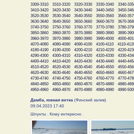
3300-3310
3310-3320
3320-3330
3330-3340
3340-335
3410-3420
3420-3430
3430-3440
3440-3450
3450-346
3520-3530
3530-3540
3540-3550
3550-3560
3560-357
3630-3640
3640-3650
3650-3660
3660-3670
3670-368
3740-3750
3750-3760
3760-3770
3770-3780
3780-379
3850-3860
3860-3870
3870-3880
3880-3890
3890-390
3960-3970
3970-3980
3980-3990
3990-4000
4000-401
4070-4080
4080-4090
4090-4100
4100-4110
4110-412
4180-4190
4190-4200
4200-4210
4210-4220
4220-423
4290-4300
4300-4310
4310-4320
4320-4330
4330-434
4400-4410
4410-4420
4420-4430
4430-4440
4440-445
4510-4520
4520-4530
4530-4540
4540-4550
4550-456
4620-4630
4630-4640
4640-4650
4650-4660
4660-467
4730-4740
4740-4750
4750-4760
4760-4770
4770-478
4840-4850
4850-4860
4860-4870
4870-4880
4880-489
4950-4960
4960-4970
4970-4980
4980-4990
4990-500
Дамба, южная ветка
(Финский залив)
09.04.2023 17:40
Шпунты . Кому интересно .