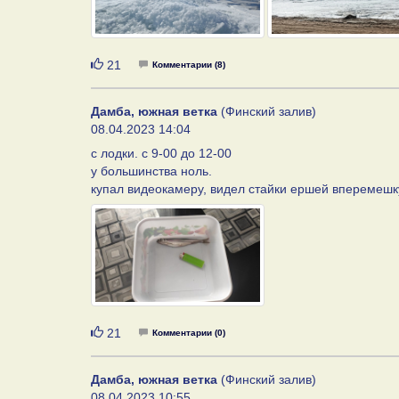
Нравится
21
Комментарии (8)
Дамба, южная ветка
(Финский залив)
08.04.2023 14:04
с лодки. с 9-00 до 12-00
у большинства ноль.
купал видеокамеру, видел стайки ершей вперемешку
Нравится
21
Комментарии (0)
Дамба, южная ветка
(Финский залив)
08.04.2023 10:55