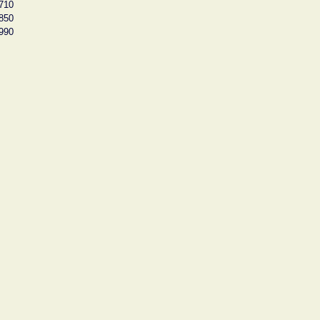
710
850
990