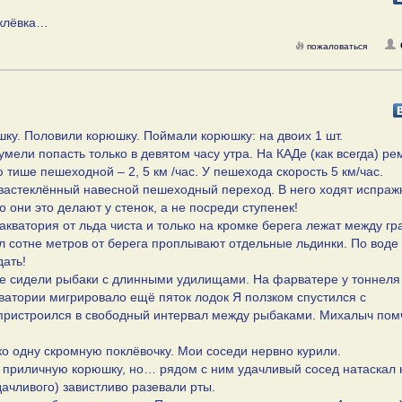
оклёвка…
пожаловаться
шку. Половили корюшку. Поймали корюшку: на двоих 1 шт.
ели попасть только в девятом часу утра. На КАДе (как всегда) ре
 тише пешеходной – 2, 5 км /час. У пешехода скорость 5 км/час.
застеклённый навесной пешеходный переход. В него ходят испраж
о они это делают у стенок, а не посреди ступенек!
акватория от льда чиста и только на кромке берега лежат между г
 сотне метров от берега проплывают отдельные льдинки. По воде 
дать!
уже сидели рыбаки с длинными удилищами. На фарватере у тоннеля
ватории мигрировало ещё пяток лодок Я ползком спустился с
 пристроился в свободный интервал между рыбаками. Михалыч пом
ко одну скромную поклёвочку. Мои соседи нервно курили.
 приличную корюшку, но… рядом с ним удачливый сосед натаскал 
ачливого) завистливо разевали рты.