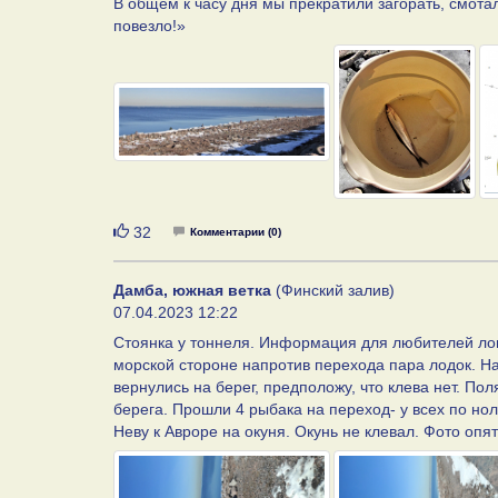
В общем к часу дня мы прекратили загорать, смота
повезло!»
Нравится
32
Комментарии (0)
Дамба, южная ветка
(Финский залив)
07.04.2023 12:22
Стоянка у тоннеля. Информация для любителей лов
морской стороне напротив перехода пара лодок. На
вернулись на берег, предположу, что клева нет. По
берега. Прошли 4 рыбака на переход- у всех по ноля
Неву к Авроре на окуня. Окунь не клевал. Фото опя