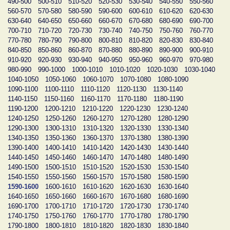
490-500
500-510
510-520
520-530
530-540
540-550
550-560
560-570
570-580
580-590
590-600
600-610
610-620
620-630
630-640
640-650
650-660
660-670
670-680
680-690
690-700
700-710
710-720
720-730
730-740
740-750
750-760
760-770
770-780
780-790
790-800
800-810
810-820
820-830
830-840
840-850
850-860
860-870
870-880
880-890
890-900
900-910
910-920
920-930
930-940
940-950
950-960
960-970
970-980
980-990
990-1000
1000-1010
1010-1020
1020-1030
1030-1040
1040-1050
1050-1060
1060-1070
1070-1080
1080-1090
1090-1100
1100-1110
1110-1120
1120-1130
1130-1140
1140-1150
1150-1160
1160-1170
1170-1180
1180-1190
1190-1200
1200-1210
1210-1220
1220-1230
1230-1240
1240-1250
1250-1260
1260-1270
1270-1280
1280-1290
1290-1300
1300-1310
1310-1320
1320-1330
1330-1340
1340-1350
1350-1360
1360-1370
1370-1380
1380-1390
1390-1400
1400-1410
1410-1420
1420-1430
1430-1440
1440-1450
1450-1460
1460-1470
1470-1480
1480-1490
1490-1500
1500-1510
1510-1520
1520-1530
1530-1540
1540-1550
1550-1560
1560-1570
1570-1580
1580-1590
1590-1600
1600-1610
1610-1620
1620-1630
1630-1640
1640-1650
1650-1660
1660-1670
1670-1680
1680-1690
1690-1700
1700-1710
1710-1720
1720-1730
1730-1740
1740-1750
1750-1760
1760-1770
1770-1780
1780-1790
1790-1800
1800-1810
1810-1820
1820-1830
1830-1840