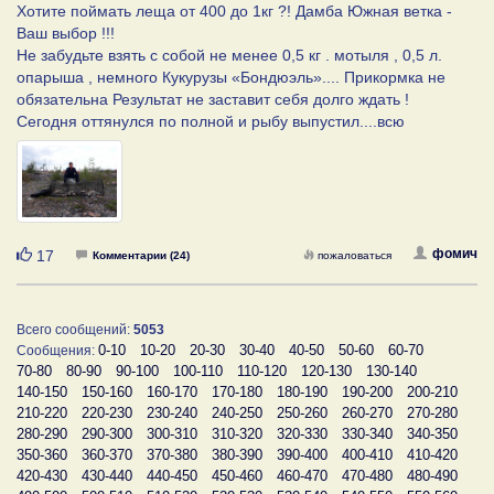
Хотите поймать леща от 400 до 1кг ?! Дамба Южная ветка -
Ваш выбор !!!
Не забудьте взять с собой не менее 0,5 кг . мотыля , 0,5 л.
опарыша , немного Кукурузы «Бондюэль».... Прикормка не
обязательна Результат не заставит себя долго ждать !
Сегодня оттянулся по полной и рыбу выпустил....всю
Нравится
фомич
17
Комментарии (24)
пожаловаться
Всего сообщений:
5053
0-10
10-20
20-30
30-40
40-50
50-60
60-70
Сообщения:
70-80
80-90
90-100
100-110
110-120
120-130
130-140
140-150
150-160
160-170
170-180
180-190
190-200
200-210
210-220
220-230
230-240
240-250
250-260
260-270
270-280
280-290
290-300
300-310
310-320
320-330
330-340
340-350
350-360
360-370
370-380
380-390
390-400
400-410
410-420
420-430
430-440
440-450
450-460
460-470
470-480
480-490