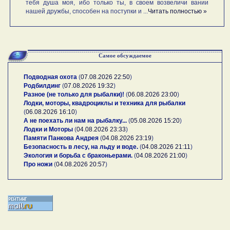
тебя душа моя, ибо только ты, в своем возвеличи вании
нашей дружбы, способен на поступки и ...
Читать полностью »
Самое обсуждаемое
Подводная охота
(
07.08.2026 22:50
)
Родбилдинг
(
07.08.2026 19:32
)
Разное (не только для рыбалки)!
(
06.08.2026 23:00
)
Лодки, моторы, квадроциклы и техника для рыбалки
(
06.08.2026 16:10
)
А не поехать ли нам на рыбалку...
(
05.08.2026 15:20
)
Лодки и Моторы
(
04.08.2026 23:33
)
Памяти Панкова Андрея
(
04.08.2026 23:19
)
Безопасность в лесу, на льду и воде.
(
04.08.2026 21:11
)
Экология и борьба с браконьерами.
(
04.08.2026 21:00
)
Про ножи
(
04.08.2026 20:57
)