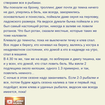
створами все в рыбаках.
Мы поехали на бронку, троллинг, джиг почти до темна ничего
не дал, уперлись в бель, как всегда, закормились
основательно и понеслась, поймали даже окуня на перловку,
ладожского размера. На видосе думали бычка поймали а это
был самый настоящий ротан, никогда в заливе не ловили
ротанов. Что был ротан, сказали местные, которые таких же
тоже наловили.
Клевало до темноты, пока не выключили течку и клев спал.
Все лодки к берегу, кто ночевал на берегу, валяясь у костра в
неадекватном состоянии, кто домой а кто в надежде на утро,
спал в машине.
В 4.30 те же, там же на воде, по воблерам и джигу тишина, как
и у всех, кто домой, кто стал ловить бель. Мы взяли 2
подлещика около килошки, одного 1.3 примерно, и так,
повялить немного...
С ночью в этом сезоне надо заканчивать. Если 2-3 рыбалки и
все, потом будем ждать сезона налима а там и первый лед
подойдет, всем клева и удачных рыбалок, видосик как всегда
имеется, пока!