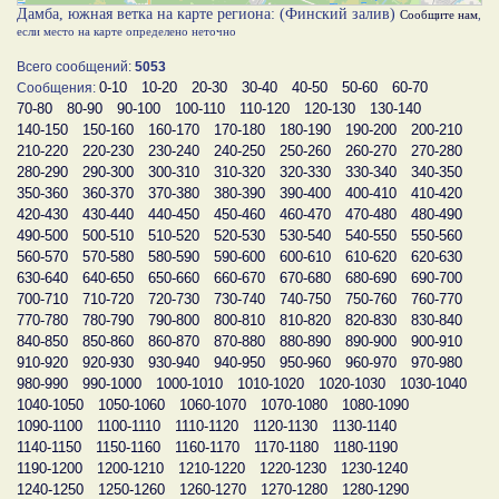
Дамба, южная ветка на карте региона: (Финский залив)
Сообщите нам
,
если место на карте определено неточно
Всего сообщений:
5053
0-10
10-20
20-30
30-40
40-50
50-60
60-70
Сообщения:
70-80
80-90
90-100
100-110
110-120
120-130
130-140
140-150
150-160
160-170
170-180
180-190
190-200
200-210
210-220
220-230
230-240
240-250
250-260
260-270
270-280
280-290
290-300
300-310
310-320
320-330
330-340
340-350
350-360
360-370
370-380
380-390
390-400
400-410
410-420
420-430
430-440
440-450
450-460
460-470
470-480
480-490
490-500
500-510
510-520
520-530
530-540
540-550
550-560
560-570
570-580
580-590
590-600
600-610
610-620
620-630
630-640
640-650
650-660
660-670
670-680
680-690
690-700
700-710
710-720
720-730
730-740
740-750
750-760
760-770
770-780
780-790
790-800
800-810
810-820
820-830
830-840
840-850
850-860
860-870
870-880
880-890
890-900
900-910
910-920
920-930
930-940
940-950
950-960
960-970
970-980
980-990
990-1000
1000-1010
1010-1020
1020-1030
1030-1040
1040-1050
1050-1060
1060-1070
1070-1080
1080-1090
1090-1100
1100-1110
1110-1120
1120-1130
1130-1140
1140-1150
1150-1160
1160-1170
1170-1180
1180-1190
1190-1200
1200-1210
1210-1220
1220-1230
1230-1240
1240-1250
1250-1260
1260-1270
1270-1280
1280-1290