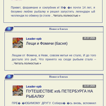
Привет, форумчане и соклубник и! М� �е почти 14 лет, я
безумно люблю рыбалку и решил запустить легендарн ый
челлендж по обмену (в стиле ...
Читать полностью »
Новое в блогах
20.07.2026
Leader-spb
Лещи и Фомичи (басня)
Лещам от Фомича, в Неве, совсем житья не стало, И до того
достало это рыб, Что принято на сходе рыбьем стало –
...
Читать полностью »
Новое в блогах
14.07.2026
Leader-spb
ПУТЕШЕСТВIE изѣ ПЕТЕРБУРГА НА
РЫБАЛКУ
ПРЕ� �ЮБИМОМУ ДРУГУ. Собира� �сь вновь, вспомнил