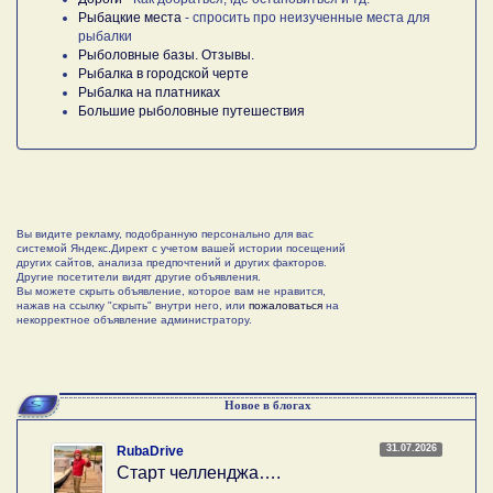
Рыбацкие места
- спросить про неизученные места для
рыбалки
Рыболовные базы. Отзывы.
Рыбалка в городской черте
Рыбалка на платниках
Большие рыболовные путешествия
Вы видите рекламу, подобранную персонально для вас
системой Яндекс.Директ с учетом вашей истории посещений
других сайтов, анализа предпочтений и других факторов.
Другие посетители видят другие объявления.
Вы можете скрыть объявление, которое вам не нравится,
нажав на ссылку "скрыть" внутри него, или
пожаловаться
на
некорректное объявление администратору.
Новое в блогах
31.07.2026
RubaDrive
Старт челленджа….