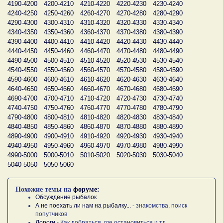
4190-4200
4200-4210
4210-4220
4220-4230
4230-4240
4240-4250
4250-4260
4260-4270
4270-4280
4280-4290
4290-4300
4300-4310
4310-4320
4320-4330
4330-4340
4340-4350
4350-4360
4360-4370
4370-4380
4380-4390
4390-4400
4400-4410
4410-4420
4420-4430
4430-4440
4440-4450
4450-4460
4460-4470
4470-4480
4480-4490
4490-4500
4500-4510
4510-4520
4520-4530
4530-4540
4540-4550
4550-4560
4560-4570
4570-4580
4580-4590
4590-4600
4600-4610
4610-4620
4620-4630
4630-4640
4640-4650
4650-4660
4660-4670
4670-4680
4680-4690
4690-4700
4700-4710
4710-4720
4720-4730
4730-4740
4740-4750
4750-4760
4760-4770
4770-4780
4780-4790
4790-4800
4800-4810
4810-4820
4820-4830
4830-4840
4840-4850
4850-4860
4860-4870
4870-4880
4880-4890
4890-4900
4900-4910
4910-4920
4920-4930
4930-4940
4940-4950
4950-4960
4960-4970
4970-4980
4980-4990
4990-5000
5000-5010
5010-5020
5020-5030
5030-5040
5040-5050
5050-5060
Похожие темы на
форуме:
Обсуждение рыбалок
А не поехать ли нам на рыбалку...
- знакомства, поиск
попутчиков
Дороги
- Как добраться, где остановиться и тд.