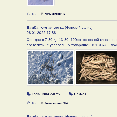
Нравится
15
Комментарии (8)
Дамба, южная ветка
(Финский залив)
08.01.2022 17:38
Сегодня с 7-30 до 13-30, 100шт, основной клев с р
поставить не успевал… у товарищей 101 и 60… поче
Корюшиная снасть
Со льда
Нравится
18
Комментарии (15)
Дамба, южная ветка
(Финский залив)