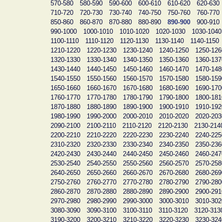
570-580
580-590
590-600
600-610
610-620
620-630
710-720
720-730
730-740
740-750
750-760
760-770
850-860
860-870
870-880
880-890
890-900
900-910
990-1000
1000-1010
1010-1020
1020-1030
1030-1040
1100-1110
1110-1120
1120-1130
1130-1140
1140-1150
1210-1220
1220-1230
1230-1240
1240-1250
1250-126
1320-1330
1330-1340
1340-1350
1350-1360
1360-137
1430-1440
1440-1450
1450-1460
1460-1470
1470-148
1540-1550
1550-1560
1560-1570
1570-1580
1580-159
1650-1660
1660-1670
1670-1680
1680-1690
1690-170
1760-1770
1770-1780
1780-1790
1790-1800
1800-181
1870-1880
1880-1890
1890-1900
1900-1910
1910-192
1980-1990
1990-2000
2000-2010
2010-2020
2020-203
2090-2100
2100-2110
2110-2120
2120-2130
2130-214
2200-2210
2210-2220
2220-2230
2230-2240
2240-225
2310-2320
2320-2330
2330-2340
2340-2350
2350-236
2420-2430
2430-2440
2440-2450
2450-2460
2460-247
2530-2540
2540-2550
2550-2560
2560-2570
2570-258
2640-2650
2650-2660
2660-2670
2670-2680
2680-269
2750-2760
2760-2770
2770-2780
2780-2790
2790-280
2860-2870
2870-2880
2880-2890
2890-2900
2900-291
2970-2980
2980-2990
2990-3000
3000-3010
3010-302
3080-3090
3090-3100
3100-3110
3110-3120
3120-313
3190-3200
3200-3210
3210-3220
3220-3230
3230-324