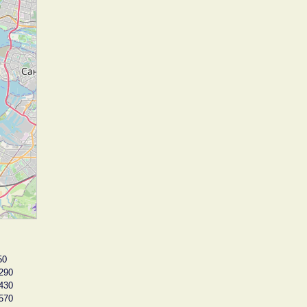
50
290
430
570