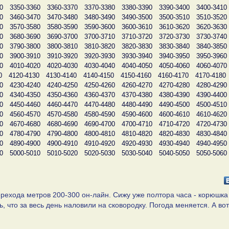
0
3350-3360
3360-3370
3370-3380
3380-3390
3390-3400
3400-3410
0
3460-3470
3470-3480
3480-3490
3490-3500
3500-3510
3510-3520
0
3570-3580
3580-3590
3590-3600
3600-3610
3610-3620
3620-3630
0
3680-3690
3690-3700
3700-3710
3710-3720
3720-3730
3730-3740
0
3790-3800
3800-3810
3810-3820
3820-3830
3830-3840
3840-3850
0
3900-3910
3910-3920
3920-3930
3930-3940
3940-3950
3950-3960
0
4010-4020
4020-4030
4030-4040
4040-4050
4050-4060
4060-4070
0
4120-4130
4130-4140
4140-4150
4150-4160
4160-4170
4170-4180
0
4230-4240
4240-4250
4250-4260
4260-4270
4270-4280
4280-4290
0
4340-4350
4350-4360
4360-4370
4370-4380
4380-4390
4390-4400
0
4450-4460
4460-4470
4470-4480
4480-4490
4490-4500
4500-4510
0
4560-4570
4570-4580
4580-4590
4590-4600
4600-4610
4610-4620
0
4670-4680
4680-4690
4690-4700
4700-4710
4710-4720
4720-4730
0
4780-4790
4790-4800
4800-4810
4810-4820
4820-4830
4830-4840
0
4890-4900
4900-4910
4910-4920
4920-4930
4930-4940
4940-4950
0
5000-5010
5010-5020
5020-5030
5030-5040
5040-5050
5050-5060
рехода метров 200-300 он-лайн. Сижу уже полтора часа - корюшка
 что за весь день наловили на сковородку. Погода меняется. А вот