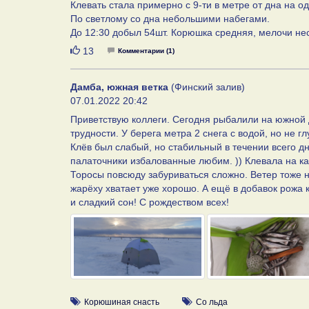
Клевать стала примерно с 9-ти в метре от дна на 
По светлому со дна небольшими набегами.
До 12:30 добыл 54шт. Корюшка средняя, мелочи нес
Нравится
13
Комментарии (1)
Дамба, южная ветка
(Финский залив)
07.01.2022 20:42
Приветствую коллеги. Сегодня рыбалили на южной 
трудности. У берега метра 2 снега с водой, но не 
Клёв был слабый, но стабильный в течении всего д
палаточники избалованные любим. )) Клевала на ка
Торосы повсюду забуриваться сложно. Ветер тоже н
жарёху хватает уже хорошо. А ещё в добавок рожа к
и сладкий сон! С рождеством всех!
Корюшиная снасть
Со льда