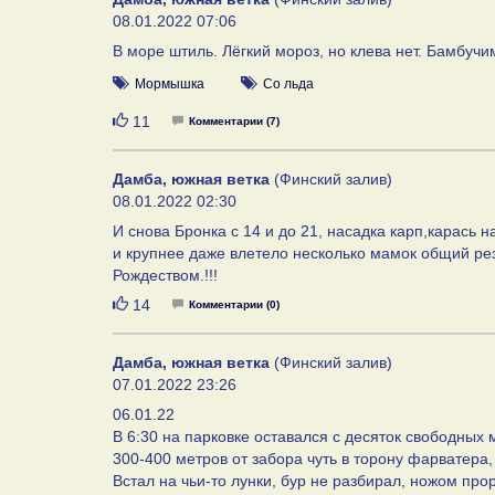
08.01.2022 07:06
В море штиль. Лёгкий мороз, но клева нет. Бамбучи
Мормышка
Со льда
Нравится
11
Комментарии (7)
Дамба, южная ветка
(Финский залив)
08.01.2022 02:30
И снова Бронка с 14 и до 21, насадка карп,карась н
и крупнее даже влетело несколько мамок общий резул
Рождеством.!!!
Нравится
14
Комментарии (0)
Дамба, южная ветка
(Финский залив)
07.01.2022 23:26
06.01.22
В 6:30 на парковке оставался с десяток свободных м
300-400 метров от забора чуть в торону фарватера,
Встал на чьи-то лунки, бур не разбирал, ножом про