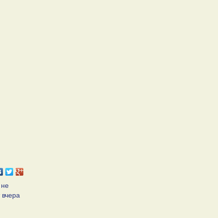
 не
 вчера