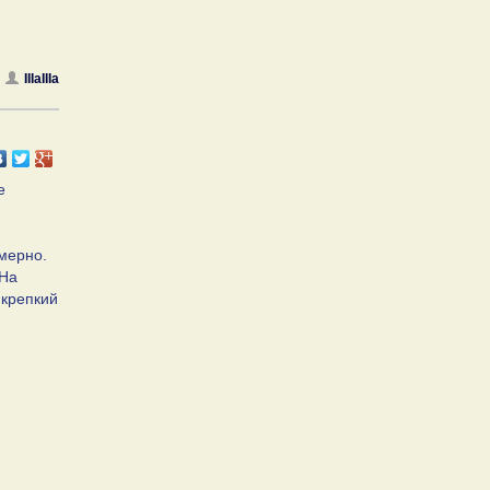
IIIaIIIa
е
имерно.
 На
 крепкий