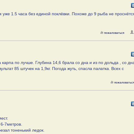
м уже 1.5 часа без единой поклёвки. Похоже до 9 рыба не проснётся
пожаловаться
а карпа по лучше. Глубина 14,6 брала со дна и из по дольда , со д
ьтат 85 штучек на 1,9кг. Погода жуть, спасла палатка. Всех с
пожаловатьс
ест.
 6-7метров.
резал тоненький ледок.