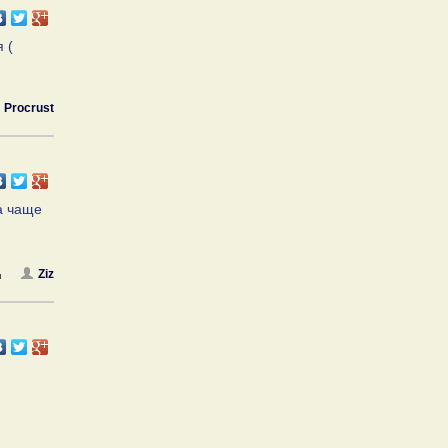
 (
Procrust
на чаще
Ziz
я