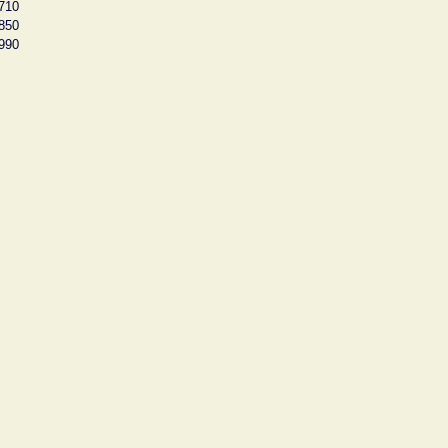
710
850
990