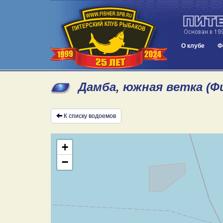
О клубе
Ф
Дамба, южная ветка (Ф
К списку водоемов
+
−