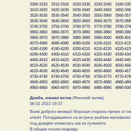
3300-3310
3310-3320
3320-3330
3330-3340
3340-335
3410-3420
3420-3430
3430-3440
3440-3450
3450-346
3520-3530
3530-3540
3540-3550
3550-3560
3560-357
3630-3640
3640-3650
3650-3660
3660-3670
3670-368
3740-3750
3750-3760
3760-3770
3770-3780
3780-379
3850-3860
3860-3870
3870-3880
3880-3890
3890-390
3960-3970
3970-3980
3980-3990
3990-4000
4000-401
4070-4080
4080-4090
4090-4100
4100-4110
4110-412
4180-4190
4190-4200
4200-4210
4210-4220
4220-423
4290-4300
4300-4310
4310-4320
4320-4330
4330-434
4400-4410
4410-4420
4420-4430
4430-4440
4440-445
4510-4520
4520-4530
4530-4540
4540-4550
4550-456
4620-4630
4630-4640
4640-4650
4650-4660
4660-467
4730-4740
4740-4750
4750-4760
4760-4770
4770-478
4840-4850
4850-4860
4860-4870
4870-4880
4880-489
4950-4960
4960-4970
4970-4980
4980-4990
4990-500
Дамба, южная ветка
(Финский залив)
08.01.2022 19:37
Всем доброго вечера! Морская сторона прямо от пе
клюёт. Попадавшиеся на встречу рыбаки жаловались,
под дождём клевалась как из пулемёта.
В общем посиж-подожду.