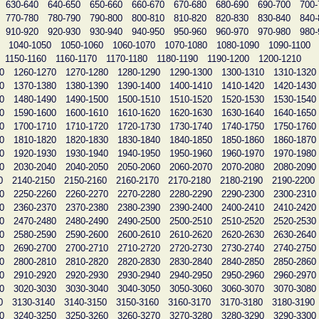
630-640
640-650
650-660
660-670
670-680
680-690
690-700
700-
770-780
780-790
790-800
800-810
810-820
820-830
830-840
840-
910-920
920-930
930-940
940-950
950-960
960-970
970-980
980-
1040-1050
1050-1060
1060-1070
1070-1080
1080-1090
1090-1100
1150-1160
1160-1170
1170-1180
1180-1190
1190-1200
1200-1210
0
1260-1270
1270-1280
1280-1290
1290-1300
1300-1310
1310-1320
0
1370-1380
1380-1390
1390-1400
1400-1410
1410-1420
1420-1430
0
1480-1490
1490-1500
1500-1510
1510-1520
1520-1530
1530-1540
0
1590-1600
1600-1610
1610-1620
1620-1630
1630-1640
1640-1650
0
1700-1710
1710-1720
1720-1730
1730-1740
1740-1750
1750-1760
0
1810-1820
1820-1830
1830-1840
1840-1850
1850-1860
1860-1870
0
1920-1930
1930-1940
1940-1950
1950-1960
1960-1970
1970-1980
0
2030-2040
2040-2050
2050-2060
2060-2070
2070-2080
2080-2090
0
2140-2150
2150-2160
2160-2170
2170-2180
2180-2190
2190-2200
0
2250-2260
2260-2270
2270-2280
2280-2290
2290-2300
2300-2310
0
2360-2370
2370-2380
2380-2390
2390-2400
2400-2410
2410-2420
0
2470-2480
2480-2490
2490-2500
2500-2510
2510-2520
2520-2530
0
2580-2590
2590-2600
2600-2610
2610-2620
2620-2630
2630-2640
0
2690-2700
2700-2710
2710-2720
2720-2730
2730-2740
2740-2750
0
2800-2810
2810-2820
2820-2830
2830-2840
2840-2850
2850-2860
0
2910-2920
2920-2930
2930-2940
2940-2950
2950-2960
2960-2970
0
3020-3030
3030-3040
3040-3050
3050-3060
3060-3070
3070-3080
0
3130-3140
3140-3150
3150-3160
3160-3170
3170-3180
3180-3190
0
3240-3250
3250-3260
3260-3270
3270-3280
3280-3290
3290-3300