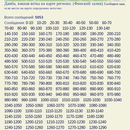
Дамба, южная ветка на карте региона: (Финский залив)
Сообщите нам
,
если место на карте определено неточно
Всего сообщений:
5053
0-10
10-20
20-30
30-40
40-50
50-60
60-70
Сообщения:
70-80
80-90
90-100
100-110
110-120
120-130
130-140
140-150
150-160
160-170
170-180
180-190
190-200
200-210
210-220
220-230
230-240
240-250
250-260
260-270
270-280
280-290
290-300
300-310
310-320
320-330
330-340
340-350
350-360
360-370
370-380
380-390
390-400
400-410
410-420
420-430
430-440
440-450
450-460
460-470
470-480
480-490
490-500
500-510
510-520
520-530
530-540
540-550
550-560
560-570
570-580
580-590
590-600
600-610
610-620
620-630
630-640
640-650
650-660
660-670
670-680
680-690
690-700
700-710
710-720
720-730
730-740
740-750
750-760
760-770
770-780
780-790
790-800
800-810
810-820
820-830
830-840
840-850
850-860
860-870
870-880
880-890
890-900
900-910
910-920
920-930
930-940
940-950
950-960
960-970
970-980
980-990
990-1000
1000-1010
1010-1020
1020-1030
1030-1040
1040-1050
1050-1060
1060-1070
1070-1080
1080-1090
1090-1100
1100-1110
1110-1120
1120-1130
1130-1140
1140-1150
1150-1160
1160-1170
1170-1180
1180-1190
1190-1200
1200-1210
1210-1220
1220-1230
1230-1240
1240-1250
1250-1260
1260-1270
1270-1280
1280-1290