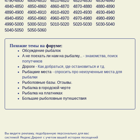
4790-4800
4800-4810
4810-4820
4820-4830
4830-4840
4840-4850
4850-4860
4860-4870
4870-4880
4880-4890
4890-4900
4900-4910
4910-4920
4920-4930
4930-4940
4940-4950
4950-4960
4960-4970
4970-4980
4980-4990
4990-5000
5000-5010
5010-5020
5020-5030
5030-5040
5040-5050
5050-5060
Похожие темы на
форуме:
Обсуждение рыбалок
А не поехать ли нам на рыбалку...
- знакомства, поиск
попутчиков
Дороги
- Как добраться, где остановиться и тд.
Рыбацкие места
- спросить про неизученные места для
рыбалки
Рыболовные базы. Отзывы.
Рыбалка в городской черте
Рыбалка на платниках
Большие рыболовные путешествия
Вы видите рекламу, подобранную персонально для вас
системой Яндекс.Директ с учетом вашей истории посещений