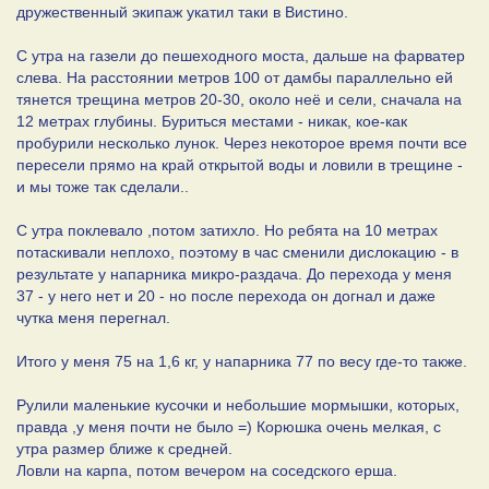
дружественный экипаж укатил таки в Вистино.
С утра на газели до пешеходного моста, дальше на фарватер
слева. На расстоянии метров 100 от дамбы параллельно ей
тянется трещина метров 20-30, около неё и сели, сначала на
12 метрах глубины. Буриться местами - никак, кое-как
пробурили несколько лунок. Через некоторое время почти все
пересели прямо на край открытой воды и ловили в трещине -
и мы тоже так сделали..
С утра поклевало ,потом затихло. Но ребята на 10 метрах
потаскивали неплохо, поэтому в час сменили дислокацию - в
результате у напарника микро-раздача. До перехода у меня
37 - у него нет и 20 - но после перехода он догнал и даже
чутка меня перегнал.
Итого у меня 75 на 1,6 кг, у напарника 77 по весу где-то также.
Рулили маленькие кусочки и небольшие мормышки, которых,
правда ,у меня почти не было =) Корюшка очень мелкая, с
утра размер ближе к средней.
Ловли на карпа, потом вечером на соседского ерша.