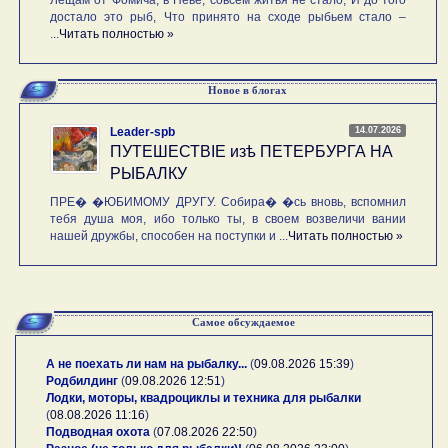
достало это рыб, Что принято на сходе рыбьем стало –
...
Читать полностью »
Новое в блогах
14.07.2026
Leader-spb
ПУТЕШЕСТВIE изѣ ПЕТЕРБУРГА НА
РЫБАЛКУ
ПРЕ� �ЮБИМОМУ ДРУГУ. Собира� �сь вновь, вспомнил
тебя душа моя, ибо только ты, в своем возвеличи вании
нашей дружбы, способен на поступки и ...
Читать полностью »
Самое обсуждаемое
А не поехать ли нам на рыбалку...
(
09.08.2026 15:39
)
Родбилдинг
(
09.08.2026 12:51
)
Лодки, моторы, квадроциклы и техника для рыбалки
(
08.08.2026 11:16
)
Подводная охота
(
07.08.2026 22:50
)