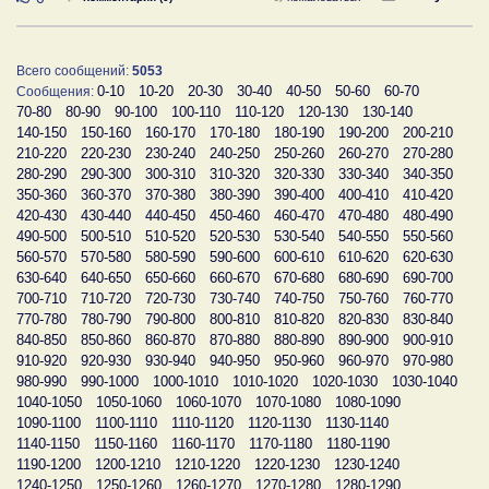
Всего сообщений:
5053
0-10
10-20
20-30
30-40
40-50
50-60
60-70
Сообщения:
70-80
80-90
90-100
100-110
110-120
120-130
130-140
140-150
150-160
160-170
170-180
180-190
190-200
200-210
210-220
220-230
230-240
240-250
250-260
260-270
270-280
280-290
290-300
300-310
310-320
320-330
330-340
340-350
350-360
360-370
370-380
380-390
390-400
400-410
410-420
420-430
430-440
440-450
450-460
460-470
470-480
480-490
490-500
500-510
510-520
520-530
530-540
540-550
550-560
560-570
570-580
580-590
590-600
600-610
610-620
620-630
630-640
640-650
650-660
660-670
670-680
680-690
690-700
700-710
710-720
720-730
730-740
740-750
750-760
760-770
770-780
780-790
790-800
800-810
810-820
820-830
830-840
840-850
850-860
860-870
870-880
880-890
890-900
900-910
910-920
920-930
930-940
940-950
950-960
960-970
970-980
980-990
990-1000
1000-1010
1010-1020
1020-1030
1030-1040
1040-1050
1050-1060
1060-1070
1070-1080
1080-1090
1090-1100
1100-1110
1110-1120
1120-1130
1130-1140
1140-1150
1150-1160
1160-1170
1170-1180
1180-1190
1190-1200
1200-1210
1210-1220
1220-1230
1230-1240
1240-1250
1250-1260
1260-1270
1270-1280
1280-1290