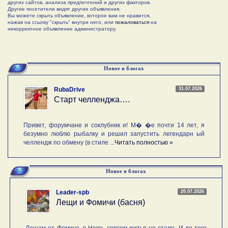
других сайтов, анализа предпочтений и других факторов.
Другие посетители видят другие объявления.
Вы можете скрыть объявление, которое вам не нравится,
нажав на ссылку "скрыть" внутри него, или
пожаловаться
на
некорректное объявление администратору.
Новое в блогах
31.07.2026
RubaDrive
Старт челленджа….
Привет, форумчане и соклубник и! М� �е почти 14 лет, я
безумно люблю рыбалку и решил запустить легендарн ый
челлендж по обмену (в стиле ...
Читать полностью »
Новое в блогах
20.07.2026
Leader-spb
Лещи и Фомичи (басня)
Лещам от Фомича, в Неве, совсем житья не стало, И до того