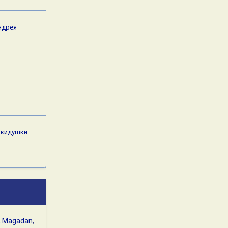
ндрея
окидушки.
Magadan