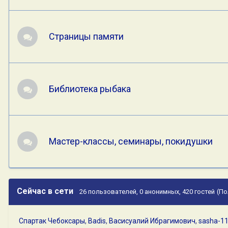
Страницы памяти
Библиотека рыбака
Мастер-классы, семинары, покидушки
Сейчас в сети
26 пользователей, 0 анонимных, 420 гостей
(По
Спартак Чебоксары
Badis
Васисуалий Ибрагимович
sasha-1