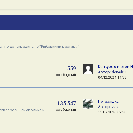
ая по датам, единая с "Рыбацкими местами"
Конкурс отчетов 
559
Автор:
den4ik90
сообщений
04.12.2024 11:38
Потеряшка
135 547
Автор:
zuk
сообщений
Оргвопросы, символика и
15.07.2026 09:30