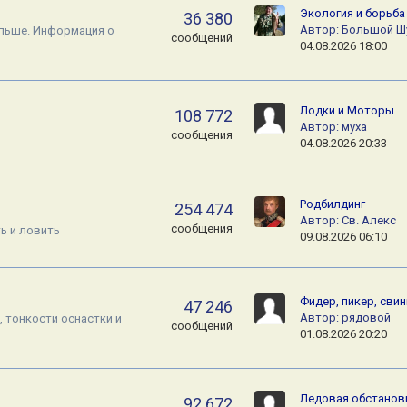
я
Экология и борьба
36 380
Автор:
Большой Ш
больше. Информация о
сообщений
04.08.2026 18:00
Лодки и Моторы
108 772
Автор:
муха
сообщения
04.08.2026 20:33
Родбилдинг
254 474
Автор:
Св. Алекс
сообщения
ь и ловить
09.08.2026 06:10
Фидер, пикер, свин
47 246
Автор:
рядовой
, тонкости оснастки и
сообщений
01.08.2026 20:20
Ледовая обстанов
92 672