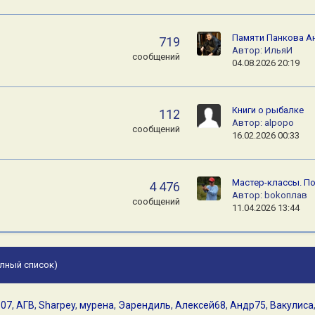
Памяти Панкова А
719
Автор:
ИльяИ
сообщений
04.08.2026 20:19
Книги о рыбалке
112
Автор:
alpopo
сообщений
16.02.2026 00:33
Мастер-классы. П
4 476
Автор:
bokoплав
сообщений
11.04.2026 13:44
лный список)
107
АГВ
Sharpey
мурена
Эарендиль
Алексей68
Андр75
Вакулиса