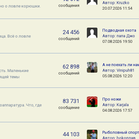
Автор:
Kruzko
сообщения
ьно о ловле корюшки.
20.07.2026 11:54
Подводная охота
24 456
Автор:
папа Джо
ца. Всё о ловле
сообщений
07.08.2026 19:50
А не поехать ли на
62 898
Автор:
Vinipuh81
ость. Маленькие
сообщений
05.08.2026 12:20
ящей темы
Про ножи
83 731
Автор:
Karjala
оаппаратура. Что, где
сообщение
04.08.2026 17:57
Рыболовный спорт
44 103
Автор:
bokoплав