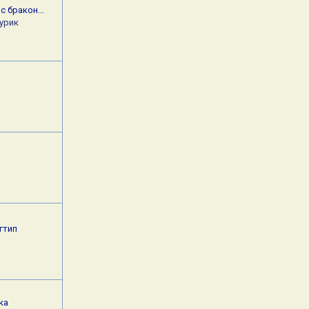
 с бракон…
урик
гтип
ка