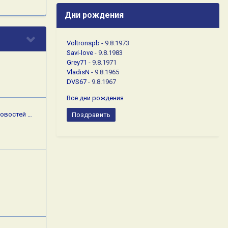
Дни рождения
Voltronspb
- 9.8.1973
Savi-love
- 9.8.1983
Grey71
- 9.8.1971
VladisN
- 9.8.1965
DVS67
- 9.8.1967
Все дни рождения
Новостей …
Поздравить