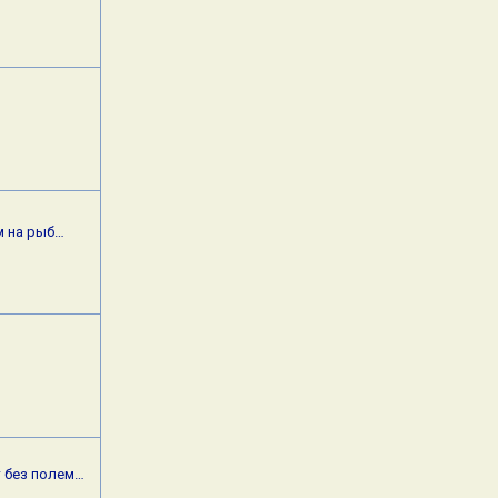
м на рыб…
 без полем…