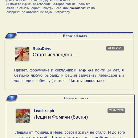
Вы можете скрыть объявление, которое вам не нравится,
нажав на ссылку "скрыть" внутри него, или
пожаловаться
на
некорректное объявление администратору.
Новое в блогах
31.07.2026
RubaDrive
Старт челленджа….
Привет, форумчане и соклубник и! М� �е почти 14 лет, я
безумно люблю рыбалку и решил запустить легендарн ый
челлендж по обмену (в стиле ...
Читать полностью »
Новое в блогах
20.07.2026
Leader-spb
Лещи и Фомичи (басня)
Лещам от Фомича, в Неве, совсем житья не стало, И до того
достало это рыб, Что принято на сходе рыбьем стало –