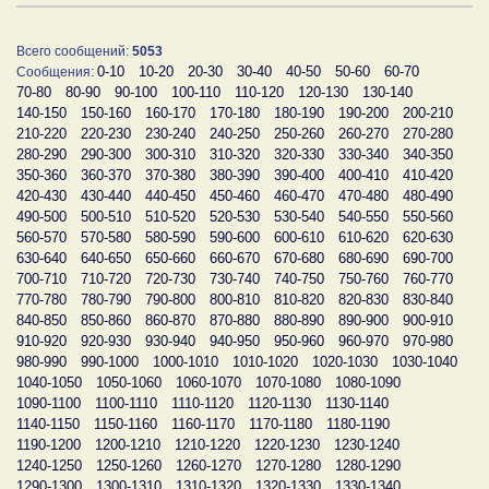
Всего сообщений:
5053
0-10
10-20
20-30
30-40
40-50
50-60
60-70
Сообщения:
70-80
80-90
90-100
100-110
110-120
120-130
130-140
140-150
150-160
160-170
170-180
180-190
190-200
200-210
210-220
220-230
230-240
240-250
250-260
260-270
270-280
280-290
290-300
300-310
310-320
320-330
330-340
340-350
350-360
360-370
370-380
380-390
390-400
400-410
410-420
420-430
430-440
440-450
450-460
460-470
470-480
480-490
490-500
500-510
510-520
520-530
530-540
540-550
550-560
560-570
570-580
580-590
590-600
600-610
610-620
620-630
630-640
640-650
650-660
660-670
670-680
680-690
690-700
700-710
710-720
720-730
730-740
740-750
750-760
760-770
770-780
780-790
790-800
800-810
810-820
820-830
830-840
840-850
850-860
860-870
870-880
880-890
890-900
900-910
910-920
920-930
930-940
940-950
950-960
960-970
970-980
980-990
990-1000
1000-1010
1010-1020
1020-1030
1030-1040
1040-1050
1050-1060
1060-1070
1070-1080
1080-1090
1090-1100
1100-1110
1110-1120
1120-1130
1130-1140
1140-1150
1150-1160
1160-1170
1170-1180
1180-1190
1190-1200
1200-1210
1210-1220
1220-1230
1230-1240
1240-1250
1250-1260
1260-1270
1270-1280
1280-1290
1290-1300
1300-1310
1310-1320
1320-1330
1330-1340