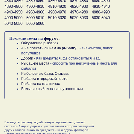
4840-4850
4850-4860
4860-4870
4870-4880
4880-4890
4890-4900
4900-4910
4910-4920
4920-4930
4930-4940
4940-4950
4950-4960
4960-4970
4970-4980
4980-4990
4990-5000
5000-5010
5010-5020
5020-5030
5030-5040
5040-5050
5050-5060
Похожие темы на
форуме:
Обсуждение рыбалок
А не поехать ли нам на рыбалку...
- знакомства, поиск
попутчиков
Дороги
- Как добраться, где остановиться и тд.
Рыбацкие места
- спросить про неизученные места для
рыбалки
Рыболовные базы. Отзывы.
Рыбалка в городской черте
Рыбалка на платниках
Большие рыболовные путешествия
Вы видите рекламу, подобранную персонально для вас
системой Яндекс.Директ с учетом вашей истории посещений
других сайтов, анализа предпочтений и других факторов.
Другие посетители видят другие объявления.