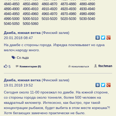
4840-4850
4850-4860
4860-4870
4870-4880
4880-4890
4890-4900
4900-4910
4910-4920
4920-4930
4930-4940
4940-4950
4950-4960
4960-4970
4970-4980
4980-4990
4990-5000
5000-5010
5010-5020
5020-5030
5030-5040
5040-5050
5050-5060
Дамба, южная ветка
(Финский залив)
20.01.2018 08:47
На дамбе с стороны города. Изредка поклевывает но одна
мелоч.народу много.
Со льда
Нравится
fischman
5
Комментарии (0)
пожаловаться
Дамба, южная ветка
(Финский залив)
19.01.2018 19:52
Сегодня около 11-00 проезжал по дамбе. На южной стороне,
со стороны города около тоннеля, более 500 человек на
квадратный километр. Интесесно, как быстро, при такой
концентрации рыбаков, будет выбита в этом месте корюшка?!
Хотя бегающих замечено практически не было.