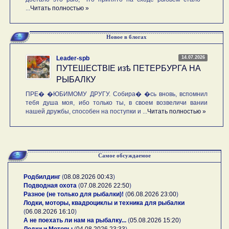
...
Читать полностью »
Новое в блогах
14.07.2026
Leader-spb
ПУТЕШЕСТВIE изѣ ПЕТЕРБУРГА НА
РЫБАЛКУ
ПРЕ� �ЮБИМОМУ ДРУГУ. Собира� �сь вновь, вспомнил
тебя душа моя, ибо только ты, в своем возвеличи вании
нашей дружбы, способен на поступки и ...
Читать полностью »
Самое обсуждаемое
Родбилдинг
(
08.08.2026 00:43
)
Подводная охота
(
07.08.2026 22:50
)
Разное (не только для рыбалки)!
(
06.08.2026 23:00
)
Лодки, моторы, квадроциклы и техника для рыбалки
(
06.08.2026 16:10
)
А не поехать ли нам на рыбалку...
(
05.08.2026 15:20
)