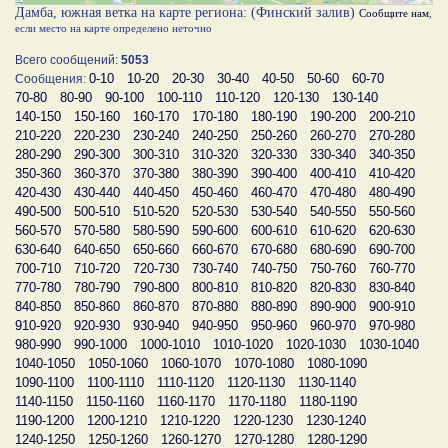
Дамба, южная ветка на карте региона: (Финский залив)
Сообщите нам
,
если место на карте определено неточно
Всего сообщений:
5053
0-10
10-20
20-30
30-40
40-50
50-60
60-70
Сообщения:
70-80
80-90
90-100
100-110
110-120
120-130
130-140
140-150
150-160
160-170
170-180
180-190
190-200
200-210
210-220
220-230
230-240
240-250
250-260
260-270
270-280
280-290
290-300
300-310
310-320
320-330
330-340
340-350
350-360
360-370
370-380
380-390
390-400
400-410
410-420
420-430
430-440
440-450
450-460
460-470
470-480
480-490
490-500
500-510
510-520
520-530
530-540
540-550
550-560
560-570
570-580
580-590
590-600
600-610
610-620
620-630
630-640
640-650
650-660
660-670
670-680
680-690
690-700
700-710
710-720
720-730
730-740
740-750
750-760
760-770
770-780
780-790
790-800
800-810
810-820
820-830
830-840
840-850
850-860
860-870
870-880
880-890
890-900
900-910
910-920
920-930
930-940
940-950
950-960
960-970
970-980
980-990
990-1000
1000-1010
1010-1020
1020-1030
1030-1040
1040-1050
1050-1060
1060-1070
1070-1080
1080-1090
1090-1100
1100-1110
1110-1120
1120-1130
1130-1140
1140-1150
1150-1160
1160-1170
1170-1180
1180-1190
1190-1200
1200-1210
1210-1220
1220-1230
1230-1240
1240-1250
1250-1260
1260-1270
1270-1280
1280-1290