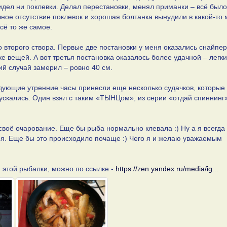
видел ни поклевки. Делал перестановки, менял приманки – всё было
лное отсутствие поклевок и хорошая болтанка вынудили в какой-то
сё то же самое.
 второго створа. Первые две постановки у меня оказались снайпе
ке вещей. А вот третья постановка оказалось более удачной – легки
кий случай замерил – ровно 40 см.
ледующие утренние часы принесли еще несколько судачков, которые
ускались. Один взял с таким «ТЫНЦом», из серии «отдай спиннинг»
своё очарование. Еще бы рыба нормально клевала :) Ну а я всегда
ня. Еще бы это происходило почаще :) Чего я и желаю уважаемым
 этой рыбалки, можно по ссылке -
https://zen.yandex.ru/media/ig...