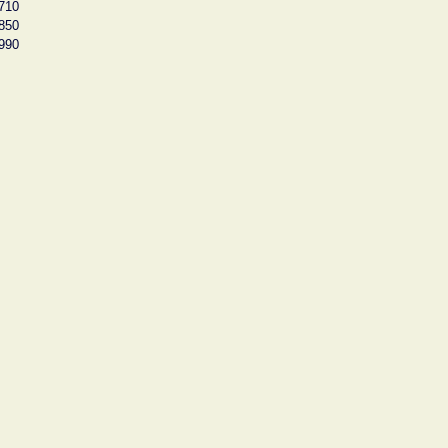
710
850
990