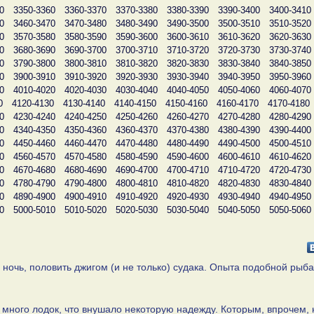
0
3350-3360
3360-3370
3370-3380
3380-3390
3390-3400
3400-3410
0
3460-3470
3470-3480
3480-3490
3490-3500
3500-3510
3510-3520
0
3570-3580
3580-3590
3590-3600
3600-3610
3610-3620
3620-3630
0
3680-3690
3690-3700
3700-3710
3710-3720
3720-3730
3730-3740
0
3790-3800
3800-3810
3810-3820
3820-3830
3830-3840
3840-3850
0
3900-3910
3910-3920
3920-3930
3930-3940
3940-3950
3950-3960
0
4010-4020
4020-4030
4030-4040
4040-4050
4050-4060
4060-4070
0
4120-4130
4130-4140
4140-4150
4150-4160
4160-4170
4170-4180
0
4230-4240
4240-4250
4250-4260
4260-4270
4270-4280
4280-4290
0
4340-4350
4350-4360
4360-4370
4370-4380
4380-4390
4390-4400
0
4450-4460
4460-4470
4470-4480
4480-4490
4490-4500
4500-4510
0
4560-4570
4570-4580
4580-4590
4590-4600
4600-4610
4610-4620
0
4670-4680
4680-4690
4690-4700
4700-4710
4710-4720
4720-4730
0
4780-4790
4790-4800
4800-4810
4810-4820
4820-4830
4830-4840
0
4890-4900
4900-4910
4910-4920
4920-4930
4930-4940
4940-4950
0
5000-5010
5010-5020
5020-5030
5030-5040
5040-5050
5050-5060
 ночь, половить джигом (и не только) судака. Опыта подобной рыба
о много лодок, что внушало некоторую надежду. Которым, впрочем,