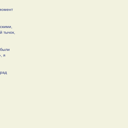
 момент
рскими,
й тычок,
 были
, я
 рад