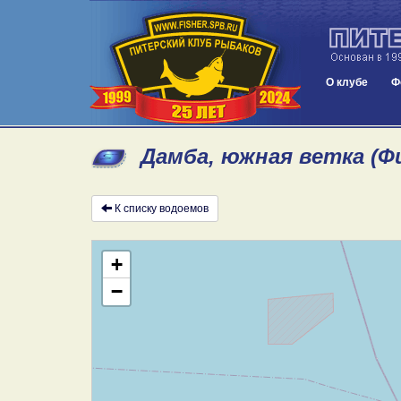
О клубе
Ф
Дамба, южная ветка (Ф
К списку водоемов
+
−