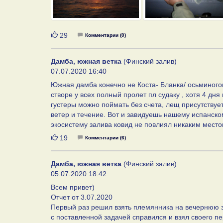
Нравится
29
Комментарии (0)
Дамба, южная ветка
(Финский залив)
07.07.2020 16:40
Южная дамба конечно не Коста- Бланка/ осьминогов
створе у всех полный пролет пл судаку , хотя 4 дня
густеры можно поймать без счета, лещ присутствует
ветер и течение. Вот и завидуешь нашему испанско
экосистему залива ковид не повлиял никаким местом
Нравится
19
Комментарии (6)
Дамба, южная ветка
(Финский залив)
05.07.2020 18:42
Всем привет)
Отчет от 3.07.2020
Первый раз решил взять племянника на вечернюю з
с поставленной задачей справился и взял своего п