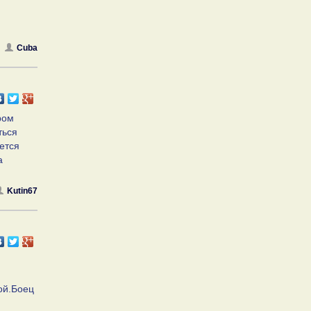
Cuba
ром
ться
ется
а
Kutin67
ой.Боец