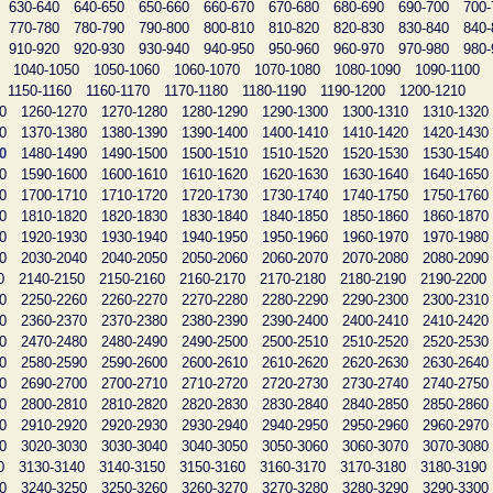
630-640
640-650
650-660
660-670
670-680
680-690
690-700
700-
770-780
780-790
790-800
800-810
810-820
820-830
830-840
840-
910-920
920-930
930-940
940-950
950-960
960-970
970-980
980-
1040-1050
1050-1060
1060-1070
1070-1080
1080-1090
1090-1100
1150-1160
1160-1170
1170-1180
1180-1190
1190-1200
1200-1210
0
1260-1270
1270-1280
1280-1290
1290-1300
1300-1310
1310-1320
0
1370-1380
1380-1390
1390-1400
1400-1410
1410-1420
1420-1430
0
1480-1490
1490-1500
1500-1510
1510-1520
1520-1530
1530-1540
0
1590-1600
1600-1610
1610-1620
1620-1630
1630-1640
1640-1650
0
1700-1710
1710-1720
1720-1730
1730-1740
1740-1750
1750-1760
0
1810-1820
1820-1830
1830-1840
1840-1850
1850-1860
1860-1870
0
1920-1930
1930-1940
1940-1950
1950-1960
1960-1970
1970-1980
0
2030-2040
2040-2050
2050-2060
2060-2070
2070-2080
2080-2090
0
2140-2150
2150-2160
2160-2170
2170-2180
2180-2190
2190-2200
0
2250-2260
2260-2270
2270-2280
2280-2290
2290-2300
2300-2310
0
2360-2370
2370-2380
2380-2390
2390-2400
2400-2410
2410-2420
0
2470-2480
2480-2490
2490-2500
2500-2510
2510-2520
2520-2530
0
2580-2590
2590-2600
2600-2610
2610-2620
2620-2630
2630-2640
0
2690-2700
2700-2710
2710-2720
2720-2730
2730-2740
2740-2750
0
2800-2810
2810-2820
2820-2830
2830-2840
2840-2850
2850-2860
0
2910-2920
2920-2930
2930-2940
2940-2950
2950-2960
2960-2970
0
3020-3030
3030-3040
3040-3050
3050-3060
3060-3070
3070-3080
0
3130-3140
3140-3150
3150-3160
3160-3170
3170-3180
3180-3190
0
3240-3250
3250-3260
3260-3270
3270-3280
3280-3290
3290-3300