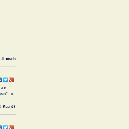
murin
 и и
ма".. а
Kutin67