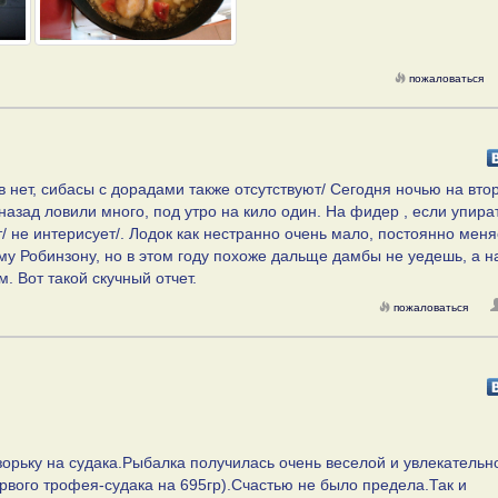
пожаловаться
 нет, сибасы с дорадами также отсутствуют/ Сегодня ночью на вто
 назад ловили много, под утро на кило один. На фидер , если упира
/ не интерисует/. Лодок как нестранно очень мало, постоянно меня
му Робинзону, но в этом году похоже дальще дамбы не уедешь, а н
. Вот такой скучный отчет.
пожаловаться
орьку на судака.Рыбалка получилась очень веселой и увлекательн
ервого трофея-судака на 695гр).Счастью не было предела.Так и