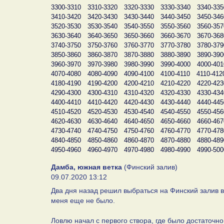
3300-3310
3310-3320
3320-3330
3330-3340
3340-335
3410-3420
3420-3430
3430-3440
3440-3450
3450-346
3520-3530
3530-3540
3540-3550
3550-3560
3560-357
3630-3640
3640-3650
3650-3660
3660-3670
3670-368
3740-3750
3750-3760
3760-3770
3770-3780
3780-379
3850-3860
3860-3870
3870-3880
3880-3890
3890-390
3960-3970
3970-3980
3980-3990
3990-4000
4000-401
4070-4080
4080-4090
4090-4100
4100-4110
4110-412
4180-4190
4190-4200
4200-4210
4210-4220
4220-423
4290-4300
4300-4310
4310-4320
4320-4330
4330-434
4400-4410
4410-4420
4420-4430
4430-4440
4440-445
4510-4520
4520-4530
4530-4540
4540-4550
4550-456
4620-4630
4630-4640
4640-4650
4650-4660
4660-467
4730-4740
4740-4750
4750-4760
4760-4770
4770-478
4840-4850
4850-4860
4860-4870
4870-4880
4880-489
4950-4960
4960-4970
4970-4980
4980-4990
4990-500
Дамба, южная ветка
(Финский залив)
09.07.2020 13:12
Два дня назад решил выбраться на Финский залив в
меня еще не было.
Ловлю начал с первого створа, где было достаточн