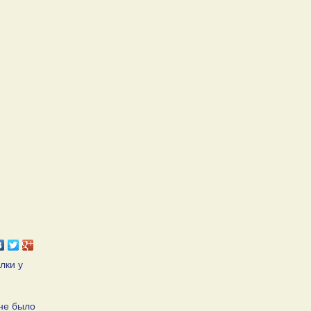
лки у
 не было