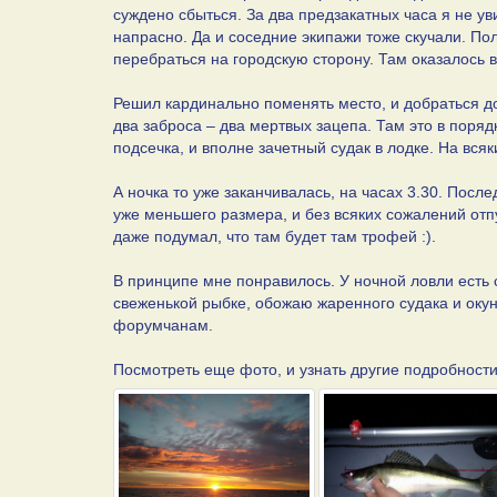
суждено сбыться. За два предзакатных часа я не у
напрасно. Да и соседние экипажи тоже скучали. По
перебраться на городскую сторону. Там оказалось в
Решил кардинально поменять место, и добраться до
два заброса – два мертвых зацепа. Там это в поряд
подсечка, и вполне зачетный судак в лодке. На вся
А ночка то уже заканчивалась, на часах 3.30. Пос
уже меньшего размера, и без всяких сожалений отп
даже подумал, что там будет там трофей :).
В принципе мне понравилось. У ночной ловли есть 
свеженькой рыбке, обожаю жаренного судака и оку
форумчанам.
Посмотреть еще фото, и узнать другие подробности