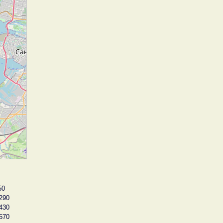
50
290
430
570