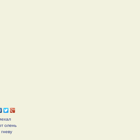
риехал
от олень
 гневу