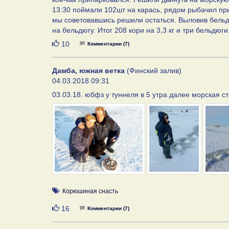
13:30 поймали 102шт на карась, рядом рыбачил при
мы советовавшись решили остаться. Выловив бельд
на бельдюгу. Итог 208 кори на 3,3 кг и три бельдюги
Нравится
10
Комментарии (7)
Дамба, южная ветка
(Финский залив)
04.03.2018 09:31
03.03.18. юбфз у туннеля в 5 утра далее морская с
Корюшиная снасть
Нравится
16
Комментарии (7)