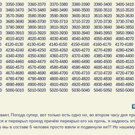
0
3350-3360
3360-3370
3370-3380
3380-3390
3390-3400
3400-3410
0
3460-3470
3470-3480
3480-3490
3490-3500
3500-3510
3510-3520
0
3570-3580
3580-3590
3590-3600
3600-3610
3610-3620
3620-3630
0
3680-3690
3690-3700
3700-3710
3710-3720
3720-3730
3730-3740
0
3790-3800
3800-3810
3810-3820
3820-3830
3830-3840
3840-3850
0
3900-3910
3910-3920
3920-3930
3930-3940
3940-3950
3950-3960
0
4010-4020
4020-4030
4030-4040
4040-4050
4050-4060
4060-4070
0
4120-4130
4130-4140
4140-4150
4150-4160
4160-4170
4170-4180
0
4230-4240
4240-4250
4250-4260
4260-4270
4270-4280
4280-4290
0
4340-4350
4350-4360
4360-4370
4370-4380
4380-4390
4390-4400
0
4450-4460
4460-4470
4470-4480
4480-4490
4490-4500
4500-4510
0
4560-4570
4570-4580
4580-4590
4590-4600
4600-4610
4610-4620
0
4670-4680
4680-4690
4690-4700
4700-4710
4710-4720
4720-4730
0
4780-4790
4790-4800
4800-4810
4810-4820
4820-4830
4830-4840
0
4890-4900
4900-4910
4910-4920
4920-4930
4930-4940
4940-4950
0
5000-5010
5010-5020
5020-5030
5030-5040
5040-5050
5050-5060
ает, Погода супер, вот только есть одно но, во втором часу дня п
ся и перекрыл проезд причём перекрыл его на прочь, я надеюсь эт
.s мы в составе 6 человек просто взяли и подвинули ее!!! Но нашему