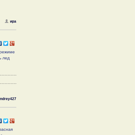
ира
в режиме
ь лед
ndrey427
расная