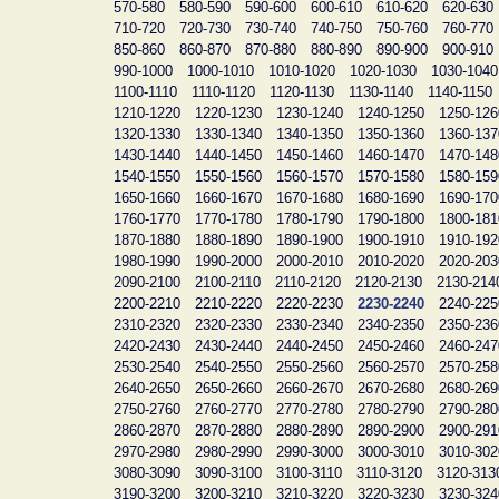
570-580
580-590
590-600
600-610
610-620
620-630
710-720
720-730
730-740
740-750
750-760
760-770
850-860
860-870
870-880
880-890
890-900
900-910
990-1000
1000-1010
1010-1020
1020-1030
1030-1040
1100-1110
1110-1120
1120-1130
1130-1140
1140-1150
1210-1220
1220-1230
1230-1240
1240-1250
1250-126
1320-1330
1330-1340
1340-1350
1350-1360
1360-137
1430-1440
1440-1450
1450-1460
1460-1470
1470-148
1540-1550
1550-1560
1560-1570
1570-1580
1580-159
1650-1660
1660-1670
1670-1680
1680-1690
1690-170
1760-1770
1770-1780
1780-1790
1790-1800
1800-181
1870-1880
1880-1890
1890-1900
1900-1910
1910-192
1980-1990
1990-2000
2000-2010
2010-2020
2020-203
2090-2100
2100-2110
2110-2120
2120-2130
2130-214
2200-2210
2210-2220
2220-2230
2230-2240
2240-225
2310-2320
2320-2330
2330-2340
2340-2350
2350-236
2420-2430
2430-2440
2440-2450
2450-2460
2460-247
2530-2540
2540-2550
2550-2560
2560-2570
2570-258
2640-2650
2650-2660
2660-2670
2670-2680
2680-269
2750-2760
2760-2770
2770-2780
2780-2790
2790-280
2860-2870
2870-2880
2880-2890
2890-2900
2900-291
2970-2980
2980-2990
2990-3000
3000-3010
3010-302
3080-3090
3090-3100
3100-3110
3110-3120
3120-313
3190-3200
3200-3210
3210-3220
3220-3230
3230-324