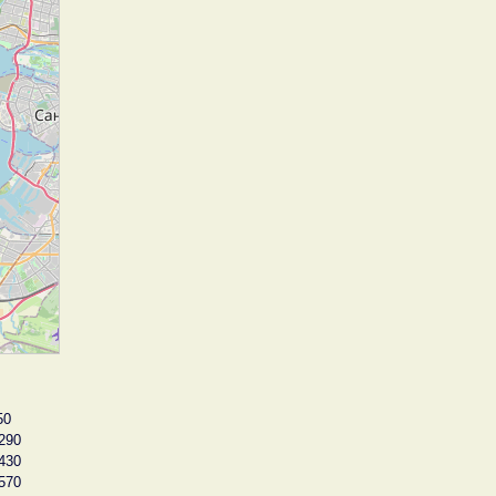
50
290
430
570