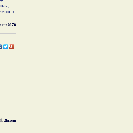
ушли,
 именно
ексей178
Джони