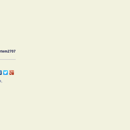
rtem2707
о,