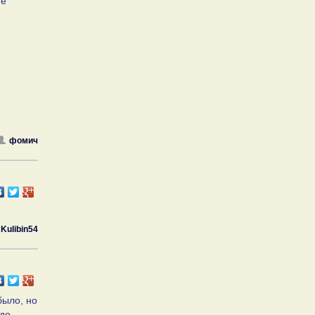
ие
фомич
Kulibin54
было, но
 до