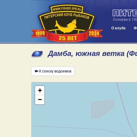
О клубе
Ф
Дамба, южная ветка (Ф
К списку водоемов
+
−