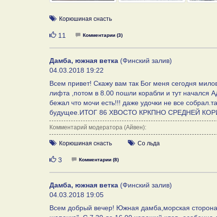
Корюшиная снасть
Нравится
11
Комментарии (3)
Дамба, южная ветка
(Финский залив)
04.03.2018 19:22
Всем привет! Скажу вам так Бог меня сегодня милов
лифта ,потом в 8.00 пошли корабли и тут начался А
бежал что мочи есть!!! даже удочки не все собрал.
будущее.ИТОГ 86 ХВОСТО КРКПНО СРЕДНЕЙ КОРИ.
Комментарий модератора (Айвен):
Корюшиная снасть
Со льда
Нравится
3
Комментарии (8)
Дамба, южная ветка
(Финский залив)
04.03.2018 19:05
Всем добрый вечер! Южная дамба,морская сторона,