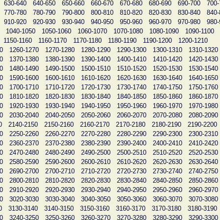
630-640
640-650
650-660
660-670
670-680
680-690
690-700
700-
770-780
780-790
790-800
800-810
810-820
820-830
830-840
840-
910-920
920-930
930-940
940-950
950-960
960-970
970-980
980-
1040-1050
1050-1060
1060-1070
1070-1080
1080-1090
1090-1100
1150-1160
1160-1170
1170-1180
1180-1190
1190-1200
1200-1210
0
1260-1270
1270-1280
1280-1290
1290-1300
1300-1310
1310-1320
0
1370-1380
1380-1390
1390-1400
1400-1410
1410-1420
1420-1430
0
1480-1490
1490-1500
1500-1510
1510-1520
1520-1530
1530-1540
0
1590-1600
1600-1610
1610-1620
1620-1630
1630-1640
1640-1650
0
1700-1710
1710-1720
1720-1730
1730-1740
1740-1750
1750-1760
0
1810-1820
1820-1830
1830-1840
1840-1850
1850-1860
1860-1870
0
1920-1930
1930-1940
1940-1950
1950-1960
1960-1970
1970-1980
0
2030-2040
2040-2050
2050-2060
2060-2070
2070-2080
2080-2090
0
2140-2150
2150-2160
2160-2170
2170-2180
2180-2190
2190-2200
0
2250-2260
2260-2270
2270-2280
2280-2290
2290-2300
2300-2310
0
2360-2370
2370-2380
2380-2390
2390-2400
2400-2410
2410-2420
0
2470-2480
2480-2490
2490-2500
2500-2510
2510-2520
2520-2530
0
2580-2590
2590-2600
2600-2610
2610-2620
2620-2630
2630-2640
0
2690-2700
2700-2710
2710-2720
2720-2730
2730-2740
2740-2750
0
2800-2810
2810-2820
2820-2830
2830-2840
2840-2850
2850-2860
0
2910-2920
2920-2930
2930-2940
2940-2950
2950-2960
2960-2970
0
3020-3030
3030-3040
3040-3050
3050-3060
3060-3070
3070-3080
0
3130-3140
3140-3150
3150-3160
3160-3170
3170-3180
3180-3190
0
3240-3250
3250-3260
3260-3270
3270-3280
3280-3290
3290-3300