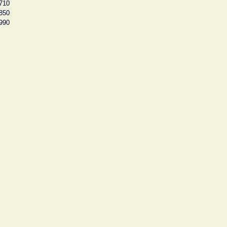
710
850
990