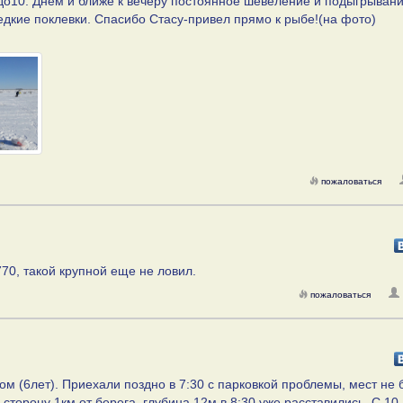
 до10. Днем и ближе к вечеру постоянное шевеление и подыгрыван
редкие поклевки. Спасибо Стасу-привел прямо к рыбе!(на фото)
пожаловаться
770, такой крупной еще не ловил.
пожаловаться
ом (6лет). Приехали поздно в 7:30 с парковкой проблемы, мест не 
сторону 1км от берега, глубина 12м в 8:30 уже расставились. С 10