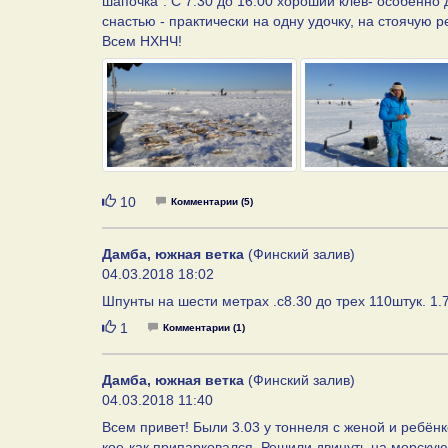
шапочка". С 7.30 до 16.00 хороший клев- особенно
снастью - практически на одну удочку, на стоячую 
Всем НХНЧ!
Нравится
10
Комментарии (5)
Дамба, южная ветка
(Финский залив)
04.03.2018 18:02
Шпунты на шести метрах .с8.30 до трех 110штук. 1.
Нравится
1
Комментарии (1)
Дамба, южная ветка
(Финский залив)
04.03.2018 11:40
Всем привет! Были 3.03 у тоннеля с женой и ребёнк
кое-как припарковался. Решили двинуть на морскую 