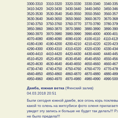
3300-3310
3310-3320
3320-3330
3330-3340
3340-335
3410-3420
3420-3430
3430-3440
3440-3450
3450-346
3520-3530
3530-3540
3540-3550
3550-3560
3560-357
3630-3640
3640-3650
3650-3660
3660-3670
3670-368
3740-3750
3750-3760
3760-3770
3770-3780
3780-379
3850-3860
3860-3870
3870-3880
3880-3890
3890-390
3960-3970
3970-3980
3980-3990
3990-4000
4000-401
4070-4080
4080-4090
4090-4100
4100-4110
4110-412
4180-4190
4190-4200
4200-4210
4210-4220
4220-423
4290-4300
4300-4310
4310-4320
4320-4330
4330-434
4400-4410
4410-4420
4420-4430
4430-4440
4440-445
4510-4520
4520-4530
4530-4540
4540-4550
4550-456
4620-4630
4630-4640
4640-4650
4650-4660
4660-467
4730-4740
4740-4750
4750-4760
4760-4770
4770-478
4840-4850
4850-4860
4860-4870
4870-4880
4880-489
4950-4960
4960-4970
4970-4980
4980-4990
4990-500
Дамба, южная ветка
(Финский залив)
04.03.2018 20:51
Были сегодня южной дамбе, все огонь корь поклевыв
какой то олень на митсубиси фото оленя прилагает
увидет эту запись и больше не будет так делать!!! P
не было предела!!!