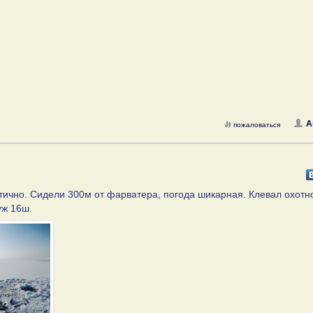
A
пожаловаться
тично. Сидели 300м от фарватера, погода шикарная. Клевал охотн
уж 16ш.