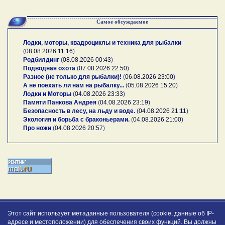
Самое обсуждаемое
Лодки, моторы, квадроциклы и техника для рыбалки
(
08.08.2026 11:16
)
Родбилдинг
(
08.08.2026 00:43
)
Подводная охота
(
07.08.2026 22:50
)
Разное (не только для рыбалки)!
(
06.08.2026 23:00
)
А не поехать ли нам на рыбалку...
(
05.08.2026 15:20
)
Лодки и Моторы
(
04.08.2026 23:33
)
Памяти Панкова Андрея
(
04.08.2026 23:19
)
Безопасность в лесу, на льду и воде.
(
04.08.2026 21:11
)
Экология и борьба с браконьерами.
(
04.08.2026 21:00
)
Про ножи
(
04.08.2026 20:57
)
Этот сайт использует метаданные пользователя (cookie, данные об IP-
адресе и местоположении) для обеспечения своих функций. Вы должны