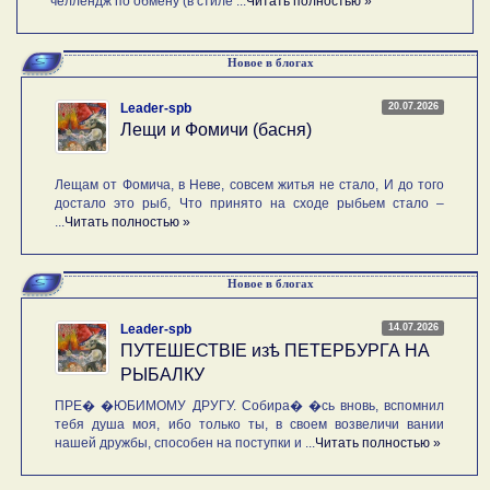
челлендж по обмену (в стиле ...
Читать полностью »
Новое в блогах
20.07.2026
Leader-spb
Лещи и Фомичи (басня)
Лещам от Фомича, в Неве, совсем житья не стало, И до того
достало это рыб, Что принято на сходе рыбьем стало –
...
Читать полностью »
Новое в блогах
14.07.2026
Leader-spb
ПУТЕШЕСТВIE изѣ ПЕТЕРБУРГА НА
РЫБАЛКУ
ПРЕ� �ЮБИМОМУ ДРУГУ. Собира� �сь вновь, вспомнил
тебя душа моя, ибо только ты, в своем возвеличи вании
нашей дружбы, способен на поступки и ...
Читать полностью »