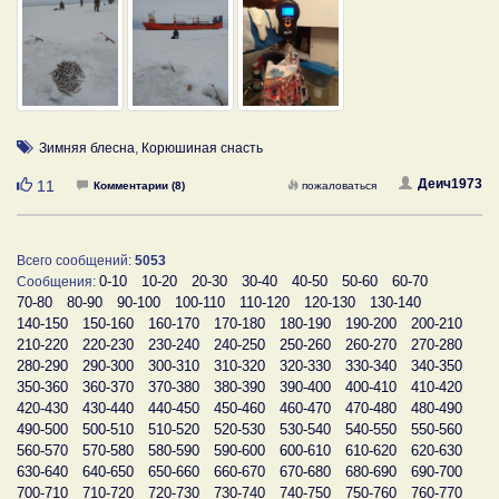
Зимняя блесна
,
Корюшиная снасть
Нравится
Деич1973
11
Комментарии (8)
пожаловаться
Всего сообщений:
5053
0-10
10-20
20-30
30-40
40-50
50-60
60-70
Сообщения:
70-80
80-90
90-100
100-110
110-120
120-130
130-140
140-150
150-160
160-170
170-180
180-190
190-200
200-210
210-220
220-230
230-240
240-250
250-260
260-270
270-280
280-290
290-300
300-310
310-320
320-330
330-340
340-350
350-360
360-370
370-380
380-390
390-400
400-410
410-420
420-430
430-440
440-450
450-460
460-470
470-480
480-490
490-500
500-510
510-520
520-530
530-540
540-550
550-560
560-570
570-580
580-590
590-600
600-610
610-620
620-630
630-640
640-650
650-660
660-670
670-680
680-690
690-700
700-710
710-720
720-730
730-740
740-750
750-760
760-770