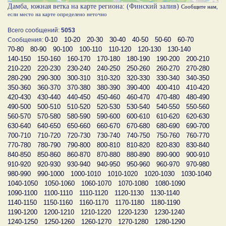
Дамба, южная ветка на карте региона: (Финский залив)
Сообщите нам
,
если место на карте определено неточно
Всего сообщений:
5053
0-10
10-20
20-30
30-40
40-50
50-60
60-70
Сообщения:
70-80
80-90
90-100
100-110
110-120
120-130
130-140
140-150
150-160
160-170
170-180
180-190
190-200
200-210
210-220
220-230
230-240
240-250
250-260
260-270
270-280
280-290
290-300
300-310
310-320
320-330
330-340
340-350
350-360
360-370
370-380
380-390
390-400
400-410
410-420
420-430
430-440
440-450
450-460
460-470
470-480
480-490
490-500
500-510
510-520
520-530
530-540
540-550
550-560
560-570
570-580
580-590
590-600
600-610
610-620
620-630
630-640
640-650
650-660
660-670
670-680
680-690
690-700
700-710
710-720
720-730
730-740
740-750
750-760
760-770
770-780
780-790
790-800
800-810
810-820
820-830
830-840
840-850
850-860
860-870
870-880
880-890
890-900
900-910
910-920
920-930
930-940
940-950
950-960
960-970
970-980
980-990
990-1000
1000-1010
1010-1020
1020-1030
1030-1040
1040-1050
1050-1060
1060-1070
1070-1080
1080-1090
1090-1100
1100-1110
1110-1120
1120-1130
1130-1140
1140-1150
1150-1160
1160-1170
1170-1180
1180-1190
1190-1200
1200-1210
1210-1220
1220-1230
1230-1240
1240-1250
1250-1260
1260-1270
1270-1280
1280-1290