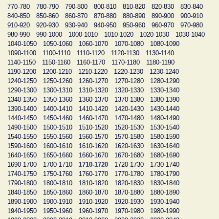
770-780
780-790
790-800
800-810
810-820
820-830
830-840
840-850
850-860
860-870
870-880
880-890
890-900
900-910
910-920
920-930
930-940
940-950
950-960
960-970
970-980
980-990
990-1000
1000-1010
1010-1020
1020-1030
1030-1040
1040-1050
1050-1060
1060-1070
1070-1080
1080-1090
1090-1100
1100-1110
1110-1120
1120-1130
1130-1140
1140-1150
1150-1160
1160-1170
1170-1180
1180-1190
1190-1200
1200-1210
1210-1220
1220-1230
1230-1240
1240-1250
1250-1260
1260-1270
1270-1280
1280-1290
1290-1300
1300-1310
1310-1320
1320-1330
1330-1340
1340-1350
1350-1360
1360-1370
1370-1380
1380-1390
1390-1400
1400-1410
1410-1420
1420-1430
1430-1440
1440-1450
1450-1460
1460-1470
1470-1480
1480-1490
1490-1500
1500-1510
1510-1520
1520-1530
1530-1540
1540-1550
1550-1560
1560-1570
1570-1580
1580-1590
1590-1600
1600-1610
1610-1620
1620-1630
1630-1640
1640-1650
1650-1660
1660-1670
1670-1680
1680-1690
1690-1700
1700-1710
1710-1720
1720-1730
1730-1740
1740-1750
1750-1760
1760-1770
1770-1780
1780-1790
1790-1800
1800-1810
1810-1820
1820-1830
1830-1840
1840-1850
1850-1860
1860-1870
1870-1880
1880-1890
1890-1900
1900-1910
1910-1920
1920-1930
1930-1940
1940-1950
1950-1960
1960-1970
1970-1980
1980-1990