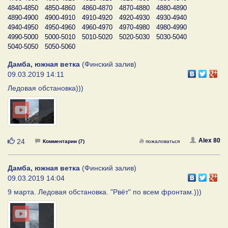
4840-4850
4850-4860
4860-4870
4870-4880
4880-4890
4890-4900
4900-4910
4910-4920
4920-4930
4930-4940
4940-4950
4950-4960
4960-4970
4970-4980
4980-4990
4990-5000
5000-5010
5010-5020
5020-5030
5030-5040
5040-5050
5050-5060
Дамба, южная ветка
(Финский залив)
09.03.2019 14:11
Ледовая обстановка)))
Нравится
Alex 80
24
Комментарии (7)
пожаловаться
Дамба, южная ветка
(Финский залив)
09.03.2019 14:04
9 марта. Ледовая обстановка. "Рвёт" по всем фронтам.)))