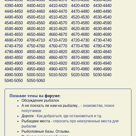
4390-4400
4400-4410
4410-4420
4420-4430
4430-4440
4440-4450
4450-4460
4460-4470
4470-4480
4480-4490
4490-4500
4500-4510
4510-4520
4520-4530
4530-4540
4540-4550
4550-4560
4560-4570
4570-4580
4580-4590
4590-4600
4600-4610
4610-4620
4620-4630
4630-4640
4640-4650
4650-4660
4660-4670
4670-4680
4680-4690
4690-4700
4700-4710
4710-4720
4720-4730
4730-4740
4740-4750
4750-4760
4760-4770
4770-4780
4780-4790
4790-4800
4800-4810
4810-4820
4820-4830
4830-4840
4840-4850
4850-4860
4860-4870
4870-4880
4880-4890
4890-4900
4900-4910
4910-4920
4920-4930
4930-4940
4940-4950
4950-4960
4960-4970
4970-4980
4980-4990
4990-5000
5000-5010
5010-5020
5020-5030
5030-5040
5040-5050
5050-5060
Похожие темы на
форуме:
Обсуждение рыбалок
А не поехать ли нам на рыбалку...
- знакомства, поиск
попутчиков
Дороги
- Как добраться, где остановиться и тд.
Рыбацкие места
- спросить про неизученные места для
рыбалки
Рыболовные базы. Отзывы.