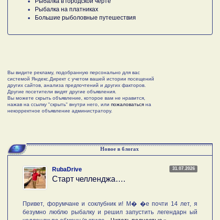
Рыбалка в городской черте
Рыбалка на платниках
Большие рыболовные путешествия
Вы видите рекламу, подобранную персонально для вас
системой Яндекс.Директ с учетом вашей истории посещений
других сайтов, анализа предпочтений и других факторов.
Другие посетители видят другие объявления.
Вы можете скрыть объявление, которое вам не нравится,
нажав на ссылку "скрыть" внутри него, или
пожаловаться
на
некорректное объявление администратору.
Новое в блогах
31.07.2026
RubaDrive
Старт челленджа….
Привет, форумчане и соклубник и! М� �е почти 14 лет, я
безумно люблю рыбалку и решил запустить легендарн ый