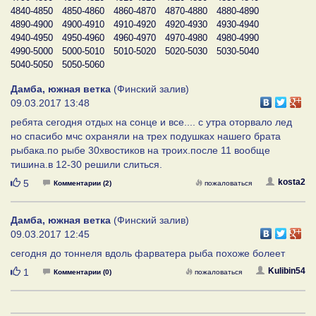
4840-4850
4850-4860
4860-4870
4870-4880
4880-4890
4890-4900
4900-4910
4910-4920
4920-4930
4930-4940
4940-4950
4950-4960
4960-4970
4970-4980
4980-4990
4990-5000
5000-5010
5010-5020
5020-5030
5030-5040
5040-5050
5050-5060
Дамба, южная ветка
(Финский залив)
09.03.2017 13:48
ребята сегодня отдых на сонце и все.... с утра оторвало лед
но спасибо мчс охраняли на трех подушках нашего брата
рыбака.по рыбе 30хвостиков на троих.после 11 вообще
тишина.в 12-30 решили слиться.
Нравится
kosta2
5
Комментарии (2)
пожаловаться
Дамба, южная ветка
(Финский залив)
09.03.2017 12:45
сегодня до тоннеля вдоль фарватера рыба похоже болеет
Нравится
Kulibin54
1
Комментарии (0)
пожаловаться