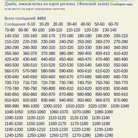
Дамба, южная ветка на карте региона: (Финский залив)
Сообщите нам
,
если место на карте определено неточно
Всего сообщений:
5053
0-10
10-20
20-30
30-40
40-50
50-60
60-70
Сообщения:
70-80
80-90
90-100
100-110
110-120
120-130
130-140
140-150
150-160
160-170
170-180
180-190
190-200
200-210
210-220
220-230
230-240
240-250
250-260
260-270
270-280
280-290
290-300
300-310
310-320
320-330
330-340
340-350
350-360
360-370
370-380
380-390
390-400
400-410
410-420
420-430
430-440
440-450
450-460
460-470
470-480
480-490
490-500
500-510
510-520
520-530
530-540
540-550
550-560
560-570
570-580
580-590
590-600
600-610
610-620
620-630
630-640
640-650
650-660
660-670
670-680
680-690
690-700
700-710
710-720
720-730
730-740
740-750
750-760
760-770
770-780
780-790
790-800
800-810
810-820
820-830
830-840
840-850
850-860
860-870
870-880
880-890
890-900
900-910
910-920
920-930
930-940
940-950
950-960
960-970
970-980
980-990
990-1000
1000-1010
1010-1020
1020-1030
1030-1040
1040-1050
1050-1060
1060-1070
1070-1080
1080-1090
1090-1100
1100-1110
1110-1120
1120-1130
1130-1140
1140-1150
1150-1160
1160-1170
1170-1180
1180-1190
1190-1200
1200-1210
1210-1220
1220-1230
1230-1240
1240-1250
1250-1260
1260-1270
1270-1280
1280-1290