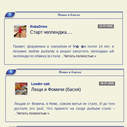
Новое в блогах
31.07.2026
RubaDrive
Старт челленджа….
Привет, форумчане и соклубник и! М� �е почти 14 лет, я
безумно люблю рыбалку и решил запустить легендарн ый
челлендж по обмену (в стиле ...
Читать полностью »
Новое в блогах
20.07.2026
Leader-spb
Лещи и Фомичи (басня)
Лещам от Фомича, в Неве, совсем житья не стало, И до того
достало это рыб, Что принято на сходе рыбьем стало –
...
Читать полностью »