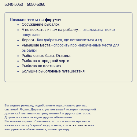
5040-5050
5050-5060
Похожие темы на
форуме:
Обсуждение рыбалок
А не поехать ли нам на рыбалку...
- знакомства, поиск
попутчиков
Дороги
- Как добраться, где остановиться и тд.
Рыбацкие места
- спросить про неизученные места для
рыбалки
Рыболовные базы. Отзывы.
Рыбалка в городской черте
Рыбалка на платниках
Большие рыболовные путешествия
Вы видите рекламу, подобранную персонально для вас
системой Яндекс.Директ с учетом вашей истории посещений
других сайтов, анализа предпочтений и других факторов.
Другие посетители видят другие объявления.
Вы можете скрыть объявление, которое вам не нравится,
нажав на ссылку "скрыть" внутри него, или
пожаловаться
на
некорректное объявление администратору.