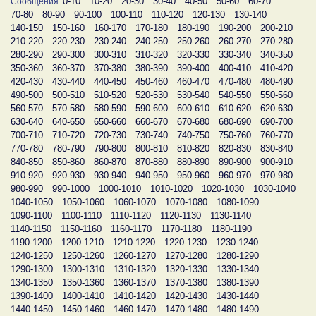
0-10
10-20
20-30
30-40
40-50
50-60
60-70
Сообщения:
70-80
80-90
90-100
100-110
110-120
120-130
130-140
140-150
150-160
160-170
170-180
180-190
190-200
200-210
210-220
220-230
230-240
240-250
250-260
260-270
270-280
280-290
290-300
300-310
310-320
320-330
330-340
340-350
350-360
360-370
370-380
380-390
390-400
400-410
410-420
420-430
430-440
440-450
450-460
460-470
470-480
480-490
490-500
500-510
510-520
520-530
530-540
540-550
550-560
560-570
570-580
580-590
590-600
600-610
610-620
620-630
630-640
640-650
650-660
660-670
670-680
680-690
690-700
700-710
710-720
720-730
730-740
740-750
750-760
760-770
770-780
780-790
790-800
800-810
810-820
820-830
830-840
840-850
850-860
860-870
870-880
880-890
890-900
900-910
910-920
920-930
930-940
940-950
950-960
960-970
970-980
980-990
990-1000
1000-1010
1010-1020
1020-1030
1030-1040
1040-1050
1050-1060
1060-1070
1070-1080
1080-1090
1090-1100
1100-1110
1110-1120
1120-1130
1130-1140
1140-1150
1150-1160
1160-1170
1170-1180
1180-1190
1190-1200
1200-1210
1210-1220
1220-1230
1230-1240
1240-1250
1250-1260
1260-1270
1270-1280
1280-1290
1290-1300
1300-1310
1310-1320
1320-1330
1330-1340
1340-1350
1350-1360
1360-1370
1370-1380
1380-1390
1390-1400
1400-1410
1410-1420
1420-1430
1430-1440
1440-1450
1450-1460
1460-1470
1470-1480
1480-1490