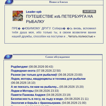
Новое в блогах
14.07.2026
Leader-spb
ПУТЕШЕСТВIE изѣ ПЕТЕРБУРГА НА
РЫБАЛКУ
ПРЕ� �ЮБИМОМУ ДРУГУ. Собира� �сь вновь, вспомнил
тебя душа моя, ибо только ты, в своем возвеличи вании
нашей дружбы, способен на поступки и ...
Читать полностью »
Самое обсуждаемое
Родбилдинг
(
08.08.2026 00:43
)
Подводная охота
(
07.08.2026 22:50
)
Разное (не только для рыбалки)!
(
06.08.2026 23:00
)
Лодки, моторы, квадроциклы и техника для рыбалки
(
06.08.2026 16:10
)
А не поехать ли нам на рыбалку...
(
05.08.2026 15:20
)
Лодки и Моторы
(
04.08.2026 23:33
)
Памяти Панкова Андрея
(
04.08.2026 23:19
)
Безопасность в лесу, на льду и воде.
(
04.08.2026 21:11
)
Экология и борьба с браконьерами.
(
04.08.2026 21:00
)