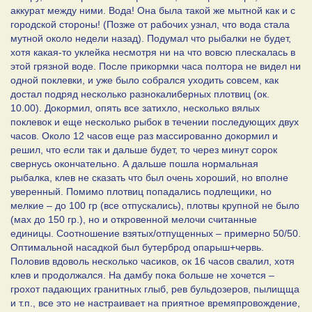
аккурат между ними. Вода! Она была такой же мытной как и с
городской стороны! (Позже от рабочих узнал, что вода стала
мутной около недели назад). Подумал что рыбалки не будет,
хотя какая-то уклейка несмотря ни на что вовсю плескалась в
этой грязной воде. После прикормки часа полтора не видел ни
одной поклевки, и уже было собрался уходить совсем, как
достал подряд несколько разнокалиберных плотвиц (ок.
10.00). Докормил, опять все затихло, несколько вялых
поклевок и еще несколько рыбок в течении последующих двух
часов. Около 12 часов еще раз массированно докормил и
решил, что если так и дальше будет, то через минут сорок
свернусь окончательно. А дальше пошла нормальная
рыбалка, клев не сказать что был очень хороший, но вполне
уверенный. Помимо плотвиц попадались подлещики, но
мелкие – до 100 гр (все отпускались), плотвы крупной не было
(мах до 150 гр.), но и откровенной мелочи считанные
единицы. Соотношение взятых/отпущенных – примерно 50/50.
Оптимальной насадкой был бутерброд опарыш+червь.
Половив вдоволь несколько часиков, ок 16 часов свалил, хотя
клев и продолжался. На дамбу пока больше не хочется –
грохот падающих гранитных глыб, рев бульдозеров, пылищща
и т.п., все это не настраивает на приятное времяпровождение,