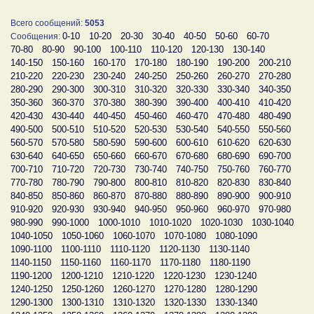
Всего сообщений:
5053
0-10
10-20
20-30
30-40
40-50
50-60
60-70
Сообщения:
70-80
80-90
90-100
100-110
110-120
120-130
130-140
140-150
150-160
160-170
170-180
180-190
190-200
200-210
210-220
220-230
230-240
240-250
250-260
260-270
270-280
280-290
290-300
300-310
310-320
320-330
330-340
340-350
350-360
360-370
370-380
380-390
390-400
400-410
410-420
420-430
430-440
440-450
450-460
460-470
470-480
480-490
490-500
500-510
510-520
520-530
530-540
540-550
550-560
560-570
570-580
580-590
590-600
600-610
610-620
620-630
630-640
640-650
650-660
660-670
670-680
680-690
690-700
700-710
710-720
720-730
730-740
740-750
750-760
760-770
770-780
780-790
790-800
800-810
810-820
820-830
830-840
840-850
850-860
860-870
870-880
880-890
890-900
900-910
910-920
920-930
930-940
940-950
950-960
960-970
970-980
980-990
990-1000
1000-1010
1010-1020
1020-1030
1030-1040
1040-1050
1050-1060
1060-1070
1070-1080
1080-1090
1090-1100
1100-1110
1110-1120
1120-1130
1130-1140
1140-1150
1150-1160
1160-1170
1170-1180
1180-1190
1190-1200
1200-1210
1210-1220
1220-1230
1230-1240
1240-1250
1250-1260
1260-1270
1270-1280
1280-1290
1290-1300
1300-1310
1310-1320
1320-1330
1330-1340