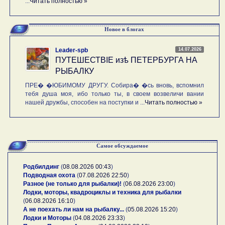
...
Читать полностью »
Новое в блогах
14.07.2026
Leader-spb
ПУТЕШЕСТВIE изѣ ПЕТЕРБУРГА НА
РЫБАЛКУ
ПРЕ� �ЮБИМОМУ ДРУГУ. Собира� �сь вновь, вспомнил
тебя душа моя, ибо только ты, в своем возвеличи вании
нашей дружбы, способен на поступки и ...
Читать полностью »
Самое обсуждаемое
Родбилдинг
(
08.08.2026 00:43
)
Подводная охота
(
07.08.2026 22:50
)
Разное (не только для рыбалки)!
(
06.08.2026 23:00
)
Лодки, моторы, квадроциклы и техника для рыбалки
(
06.08.2026 16:10
)
А не поехать ли нам на рыбалку...
(
05.08.2026 15:20
)
Лодки и Моторы
(
04.08.2026 23:33
)