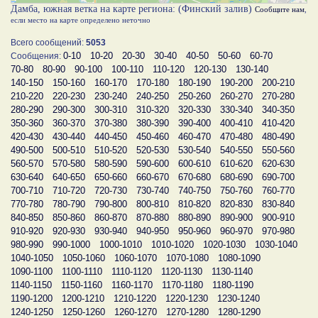
Дамба, южная ветка на карте региона: (Финский залив)
Сообщите нам
,
если место на карте определено неточно
Всего сообщений:
5053
0-10
10-20
20-30
30-40
40-50
50-60
60-70
Сообщения:
70-80
80-90
90-100
100-110
110-120
120-130
130-140
140-150
150-160
160-170
170-180
180-190
190-200
200-210
210-220
220-230
230-240
240-250
250-260
260-270
270-280
280-290
290-300
300-310
310-320
320-330
330-340
340-350
350-360
360-370
370-380
380-390
390-400
400-410
410-420
420-430
430-440
440-450
450-460
460-470
470-480
480-490
490-500
500-510
510-520
520-530
530-540
540-550
550-560
560-570
570-580
580-590
590-600
600-610
610-620
620-630
630-640
640-650
650-660
660-670
670-680
680-690
690-700
700-710
710-720
720-730
730-740
740-750
750-760
760-770
770-780
780-790
790-800
800-810
810-820
820-830
830-840
840-850
850-860
860-870
870-880
880-890
890-900
900-910
910-920
920-930
930-940
940-950
950-960
960-970
970-980
980-990
990-1000
1000-1010
1010-1020
1020-1030
1030-1040
1040-1050
1050-1060
1060-1070
1070-1080
1080-1090
1090-1100
1100-1110
1110-1120
1120-1130
1130-1140
1140-1150
1150-1160
1160-1170
1170-1180
1180-1190
1190-1200
1200-1210
1210-1220
1220-1230
1230-1240
1240-1250
1250-1260
1260-1270
1270-1280
1280-1290