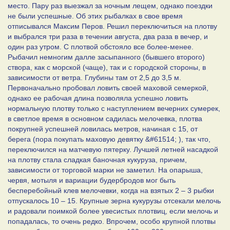
место. Пару раз выезжал за ночным лещем, однако поездки
не были успешные. Об этих рыбалках в свое время
отписывался Максим Перов. Решил переключиться на плотву
и выбрался три раза в течении августа, два раза в вечер, и
один раз утром. С плотвой обстояло все более-менее.
Рыбачил немногим далле засыпанного (бывшего второго)
створа, как с морской (чаще), так и с городской стороны, в
зависимости от ветра. Глубины там от 2,5 до 3,5 м.
Первоначально пробовал ловить своей маховой семеркой,
однако ее рабочая длина позволяла успешно ловить
нормальную плотву только с наступлением вечерних сумерек,
в светлое время в основном садилась мелочевка, плотва
покрупней успешней ловилась метров, начиная с 15, от
берега (пора покупать маховую девятку &#61514; ), так что,
переключился на матчевую пятерку. Лучшей летней насадкой
на плотву стала сладкая баночная кукуруза, причем,
зависимости от торговой марки не заметил. На опарыша,
червя, мотыля и вариации будербродов мог быть
бесперебойный клев мелочевки, когда на взятых 2 – 3 рыбки
отпускалось 10 – 15. Крупные зерна кукурузы отсекали мелочь
и радовали поимкой более увесистых плотвиц, если мелочь и
попадалась, то очень редко. Впрочем, особо крупной плотвы