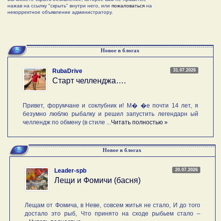
нажав на ссылку "скрыть" внутри него, или
пожаловаться
на
некорректное объявление администратору.
Новое в блогах
31.07.2026
RubaDrive
Старт челленджа….
Привет, форумчане и соклубник и! М� �е почти 14 лет, я
безумно люблю рыбалку и решил запустить легендарн ый
челлендж по обмену (в стиле ...
Читать полностью »
Новое в блогах
20.07.2026
Leader-spb
Лещи и Фомичи (басня)
Лещам от Фомича, в Неве, совсем житья не стало, И до того
достало это рыб, Что принято на сходе рыбьем стало –