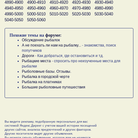
4890-4900
4900-4910
4910-4920
4920-4930
4930-4940
4940-4950
4950-4960
4960-4970
4970-4980
4980-4990
4990-5000
5000-5010
5010-5020
5020-5030
5030-5040
5040-5050
5050-5060
Похожие темы на
форуме:
Обсуждение рыбалок
А не поехать ли нам на рыбалку...
- знакомства, поиск
попутчиков
Дороги
- Как добраться, где остановиться и тд.
Рыбацкие места
- спросить про неизученные места для
рыбалки
Рыболовные базы. Отзывы.
Рыбалка в городской черте
Рыбалка на платниках
Большие рыболовные путешествия
Вы видите рекламу, подобранную персонально для вас
системой Яндекс.Директ с учетом вашей истории посещений
других сайтов, анализа предпочтений и других факторов.
Другие посетители видят другие объявления.
Вы можете скрыть объявление, которое вам не нравится,