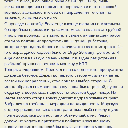
тоже не было, в основном рыба от 100 до 200 гр, лишь
считанные единицы ненамного переваливали этот весовой
коридор. Зависимости клева от направления течения не
заметил, лишь бы оно было.
О проезде на дамбу. Если еще в конце июля мы с Максимом
без проблем проезжали до самого места заплатив сто рублей
и получив пропуск, то в августе, в связи с активизацией работ
стали за полтинник пропускать лишь до конца бетонки,
которая идет вдоль берега и оканчивается за сто метров от 1-
го створа. Далее ходьбы было от 15 до 20 минут до места. И
еще смотря на какую смену нарвешся. Один раз (утренняя
рыбалка) пришлось оставить машину у КПП.
Теперь о вчерашнем. Приехал в начале девятого, пропуститли
до конца бетонки. Дошел до первого створа – сильный ветер
восточных направлений, стал понятен выбор стороны. С
моста обратил внимание на воду – она была грязной, ну вот, и
сюда муть добралась, надеюсь на морской будет чище. На
месте второго створа вовсю довозят и утрамбовывают грунт.
Забрался на гребень – очередная неожиданность. Морскую
сторону расширяют сваливая гранитные глыбы в воду и уже
почти добрались до мест, где я обычно рыбачил. Решил
далеко не ходить и приткнуться поближе к засыпанному
створу, не смотря на шлейфы пыли, летящие в море, сел