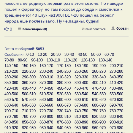
накосить ее родимую,первый раз в этом сезоне. По наводке
пошел к фарватеру, но там пососал до обеда и сместился к
трещине-итог 48 штук на1900! В17-20 пошел на берег.У
народа еше поклевывало. Ну че,пацаны, будем!
Нравится
бортач
0
Комментарии (0)
пожаловаться
Всего сообщений:
5053
0-10
10-20
20-30
30-40
40-50
50-60
60-70
Сообщения:
70-80
80-90
90-100
100-110
110-120
120-130
130-140
140-150
150-160
160-170
170-180
180-190
190-200
200-210
210-220
220-230
230-240
240-250
250-260
260-270
270-280
280-290
290-300
300-310
310-320
320-330
330-340
340-350
350-360
360-370
370-380
380-390
390-400
400-410
410-420
420-430
430-440
440-450
450-460
460-470
470-480
480-490
490-500
500-510
510-520
520-530
530-540
540-550
550-560
560-570
570-580
580-590
590-600
600-610
610-620
620-630
630-640
640-650
650-660
660-670
670-680
680-690
690-700
700-710
710-720
720-730
730-740
740-750
750-760
760-770
770-780
780-790
790-800
800-810
810-820
820-830
830-840
840-850
850-860
860-870
870-880
880-890
890-900
900-910
910-920
920-930
930-940
940-950
950-960
960-970
970-980