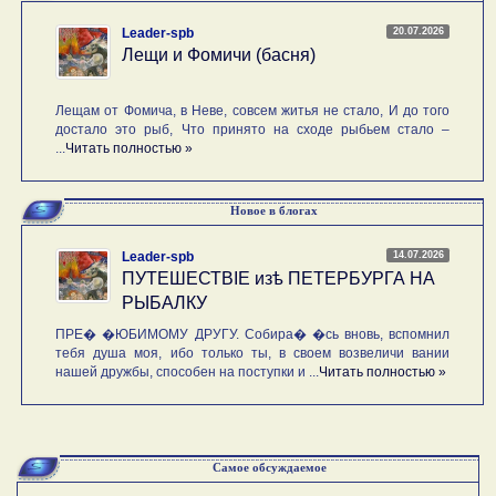
20.07.2026
Leader-spb
Лещи и Фомичи (басня)
Лещам от Фомича, в Неве, совсем житья не стало, И до того
достало это рыб, Что принято на сходе рыбьем стало –
...
Читать полностью »
Новое в блогах
14.07.2026
Leader-spb
ПУТЕШЕСТВIE изѣ ПЕТЕРБУРГА НА
РЫБАЛКУ
ПРЕ� �ЮБИМОМУ ДРУГУ. Собира� �сь вновь, вспомнил
тебя душа моя, ибо только ты, в своем возвеличи вании
нашей дружбы, способен на поступки и ...
Читать полностью »
Самое обсуждаемое