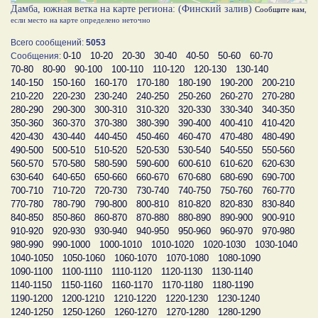
Дамба, южная ветка на карте региона: (Финский залив)
Сообщите нам
,
если место на карте определено неточно
Всего сообщений:
5053
0-10
10-20
20-30
30-40
40-50
50-60
60-70
Сообщения:
70-80
80-90
90-100
100-110
110-120
120-130
130-140
140-150
150-160
160-170
170-180
180-190
190-200
200-210
210-220
220-230
230-240
240-250
250-260
260-270
270-280
280-290
290-300
300-310
310-320
320-330
330-340
340-350
350-360
360-370
370-380
380-390
390-400
400-410
410-420
420-430
430-440
440-450
450-460
460-470
470-480
480-490
490-500
500-510
510-520
520-530
530-540
540-550
550-560
560-570
570-580
580-590
590-600
600-610
610-620
620-630
630-640
640-650
650-660
660-670
670-680
680-690
690-700
700-710
710-720
720-730
730-740
740-750
750-760
760-770
770-780
780-790
790-800
800-810
810-820
820-830
830-840
840-850
850-860
860-870
870-880
880-890
890-900
900-910
910-920
920-930
930-940
940-950
950-960
960-970
970-980
980-990
990-1000
1000-1010
1010-1020
1020-1030
1030-1040
1040-1050
1050-1060
1060-1070
1070-1080
1080-1090
1090-1100
1100-1110
1110-1120
1120-1130
1130-1140
1140-1150
1150-1160
1160-1170
1170-1180
1180-1190
1190-1200
1200-1210
1210-1220
1220-1230
1230-1240
1240-1250
1250-1260
1260-1270
1270-1280
1280-1290