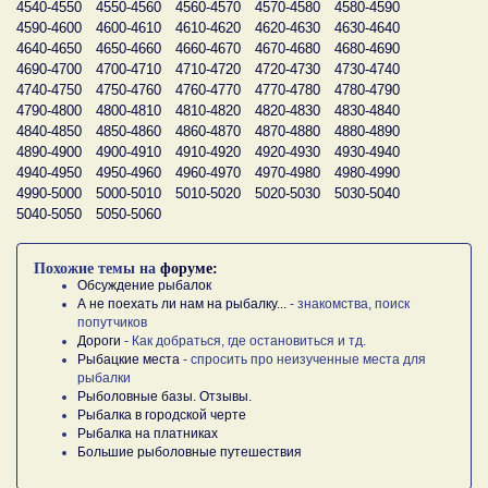
4540-4550
4550-4560
4560-4570
4570-4580
4580-4590
4590-4600
4600-4610
4610-4620
4620-4630
4630-4640
4640-4650
4650-4660
4660-4670
4670-4680
4680-4690
4690-4700
4700-4710
4710-4720
4720-4730
4730-4740
4740-4750
4750-4760
4760-4770
4770-4780
4780-4790
4790-4800
4800-4810
4810-4820
4820-4830
4830-4840
4840-4850
4850-4860
4860-4870
4870-4880
4880-4890
4890-4900
4900-4910
4910-4920
4920-4930
4930-4940
4940-4950
4950-4960
4960-4970
4970-4980
4980-4990
4990-5000
5000-5010
5010-5020
5020-5030
5030-5040
5040-5050
5050-5060
Похожие темы на
форуме:
Обсуждение рыбалок
А не поехать ли нам на рыбалку...
- знакомства, поиск
попутчиков
Дороги
- Как добраться, где остановиться и тд.
Рыбацкие места
- спросить про неизученные места для
рыбалки
Рыболовные базы. Отзывы.
Рыбалка в городской черте
Рыбалка на платниках
Большие рыболовные путешествия