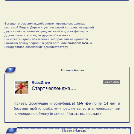
Вы видите рекламу, подобранную персонально для вас
системой Яндекс.Директ с учетом вашей истории посещений
других сайтов, анализа предпочтений и других факторов.
Другие посетители видят другие объявления.
Вы можете скрыть объявление, которое вам не нравится,
нажав на ссылку "скрыть" внутри него, или
пожаловаться
на
некорректное объявление администратору.
Новое в блогах
31.07.2026
RubaDrive
Старт челленджа….
Привет, форумчане и соклубник и! М� �е почти 14 лет, я
безумно люблю рыбалку и решил запустить легендарн ый
челлендж по обмену (в стиле ...
Читать полностью »
Новое в блогах