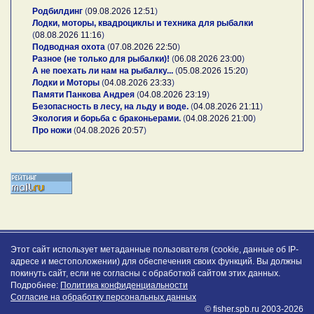
Родбилдинг
(
09.08.2026 12:51
)
Лодки, моторы, квадроциклы и техника для рыбалки
(
08.08.2026 11:16
)
Подводная охота
(
07.08.2026 22:50
)
Разное (не только для рыбалки)!
(
06.08.2026 23:00
)
А не поехать ли нам на рыбалку...
(
05.08.2026 15:20
)
Лодки и Моторы
(
04.08.2026 23:33
)
Памяти Панкова Андрея
(
04.08.2026 23:19
)
Безопасность в лесу, на льду и воде.
(
04.08.2026 21:11
)
Экология и борьба с браконьерами.
(
04.08.2026 21:00
)
Про ножи
(
04.08.2026 20:57
)
Этот сайт использует метаданные пользователя (cookie, данные об IP-
адресе и местоположении) для обеспечения своих функций. Вы должны
покинуть сайт, если не согласны с обработкой сайтом этих данных.
Подробнее:
Политика конфиденциальности
Согласие на обработку персональных данных
© fisher.spb.ru 2003-2026