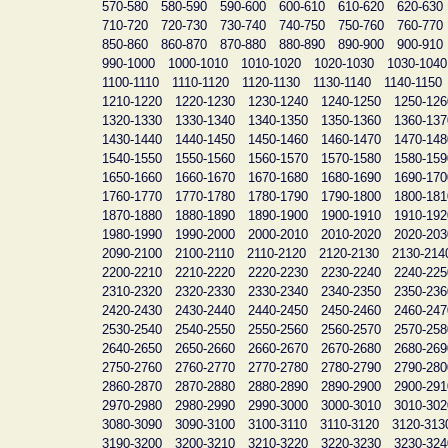
570-580
580-590
590-600
600-610
610-620
620-630
710-720
720-730
730-740
740-750
750-760
760-770
850-860
860-870
870-880
880-890
890-900
900-910
990-1000
1000-1010
1010-1020
1020-1030
1030-1040
1100-1110
1110-1120
1120-1130
1130-1140
1140-1150
1210-1220
1220-1230
1230-1240
1240-1250
1250-126
1320-1330
1330-1340
1340-1350
1350-1360
1360-137
1430-1440
1440-1450
1450-1460
1460-1470
1470-148
1540-1550
1550-1560
1560-1570
1570-1580
1580-159
1650-1660
1660-1670
1670-1680
1680-1690
1690-170
1760-1770
1770-1780
1780-1790
1790-1800
1800-181
1870-1880
1880-1890
1890-1900
1900-1910
1910-192
1980-1990
1990-2000
2000-2010
2010-2020
2020-203
2090-2100
2100-2110
2110-2120
2120-2130
2130-214
2200-2210
2210-2220
2220-2230
2230-2240
2240-225
2310-2320
2320-2330
2330-2340
2340-2350
2350-236
2420-2430
2430-2440
2440-2450
2450-2460
2460-247
2530-2540
2540-2550
2550-2560
2560-2570
2570-258
2640-2650
2650-2660
2660-2670
2670-2680
2680-269
2750-2760
2760-2770
2770-2780
2780-2790
2790-280
2860-2870
2870-2880
2880-2890
2890-2900
2900-291
2970-2980
2980-2990
2990-3000
3000-3010
3010-302
3080-3090
3090-3100
3100-3110
3110-3120
3120-313
3190-3200
3200-3210
3210-3220
3220-3230
3230-324