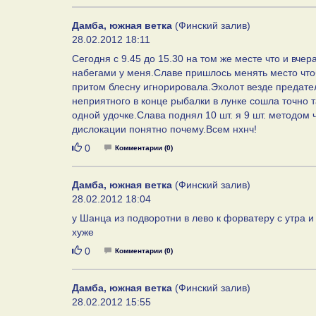
Дамба, южная ветка
(Финский залив)
28.02.2012 18:11
Сегодня с 9.45 до 15.30 на том же месте что и вчера
набегами у меня.Славе пришлось менять место что
притом блесну игнорировала.Эхолот везде предател
неприятного в конце рыбалки в лунке сошла точно т
одной удочке.Слава поднял 10 шт. я 9 шт. методом
дислокации понятно почему.Всем нхнч!
Нравится
0
Комментарии (0)
Дамба, южная ветка
(Финский залив)
28.02.2012 18:04
у Шанца из подворотни в лево к форватеру с утра и
хуже
Нравится
0
Комментарии (0)
Дамба, южная ветка
(Финский залив)
28.02.2012 15:55