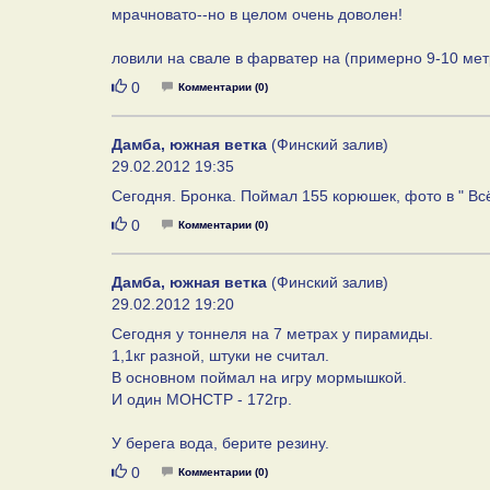
мрачновато--но в целом очень доволен!
ловили на свале в фарватер на (примерно 9-10 метр
Нравится
0
Комментарии (0)
Дамба, южная ветка
(Финский залив)
29.02.2012 19:35
Сегодня. Бронка. Поймал 155 корюшек, фото в " Вс
Нравится
0
Комментарии (0)
Дамба, южная ветка
(Финский залив)
29.02.2012 19:20
Сегодня у тоннеля на 7 метрах у пирамиды.
1,1кг разной, штуки не считал.
В основном поймал на игру мормышкой.
И один МОНСТР - 172гр.
У берега вода, берите резину.
Нравится
0
Комментарии (0)