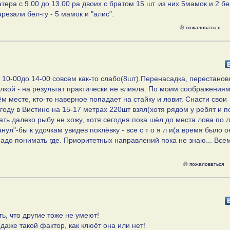
ера с 9.00 до 13.00 ра двоих с братом 15 шт. из них 5мамок и 2 б
резали бел-гу - 5 мамок и "алис".
пожаловаться
с 10-00до 14-00 совсем как-то слабо(8шт).Перенасадка, перестанов
илкой - на результат практически не влияла. По моим соображения
 месте, кто-то наверное попадает на стайку и ловит. Снасти свои
году в Вистино на 15-17 метрах 220шт взял(хотя рядом у ребят и п
ать далеко рыбу не хожу, хотя сегодня пока шёл до места лова по 
нул"-бы к удочкам увидев поклёвку - все с т о я л и(а время было о
о надо понимать где. Приоритетных направлений пока не знаю... Вс
пожаловаться
ть, что другие тоже не умеют!
даже такой фактор, как клюёт она или нет!