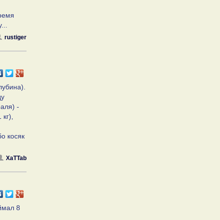
время
...
rustiger
лубина).
ду
аля) -
 кг),
бо косяк
XaTTab
ймал 8