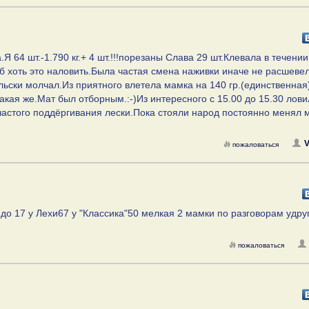
.Я 64 шт.-1.790 кг.+ 4 шт.!!!порезаны Слава 29 шт.Клевала в течени
б хоть это наловить.Была частая смена наживки иначе не расшевел
ьски молчал.Из приятного влетела мамка на 140 гр.(единственная)
акая же.Мат был отборным.:-)Из интересного с 15.00 до 15.30 лови
 частого поддёргивания лески.Пока стояли народ постоянно менял 
V
пожаловаться
 до 17 у Лехи67 у "Классика"50 мелкая 2 мамки по разговорам удру
пожаловаться