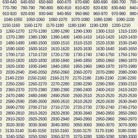
630-640
640-650
650-660
660-670
670-680
680-690
690-700
700-
770-780
780-790
790-800
800-810
810-820
820-830
830-840
840-
910-920
920-930
930-940
940-950
950-960
960-970
970-980
980-
1040-1050
1050-1060
1060-1070
1070-1080
1080-1090
1090-1100
1150-1160
1160-1170
1170-1180
1180-1190
1190-1200
1200-1210
0
1260-1270
1270-1280
1280-1290
1290-1300
1300-1310
1310-1320
0
1370-1380
1380-1390
1390-1400
1400-1410
1410-1420
1420-1430
0
1480-1490
1490-1500
1500-1510
1510-1520
1520-1530
1530-1540
0
1590-1600
1600-1610
1610-1620
1620-1630
1630-1640
1640-1650
0
1700-1710
1710-1720
1720-1730
1730-1740
1740-1750
1750-1760
0
1810-1820
1820-1830
1830-1840
1840-1850
1850-1860
1860-1870
0
1920-1930
1930-1940
1940-1950
1950-1960
1960-1970
1970-1980
0
2030-2040
2040-2050
2050-2060
2060-2070
2070-2080
2080-2090
0
2140-2150
2150-2160
2160-2170
2170-2180
2180-2190
2190-2200
0
2250-2260
2260-2270
2270-2280
2280-2290
2290-2300
2300-2310
0
2360-2370
2370-2380
2380-2390
2390-2400
2400-2410
2410-2420
0
2470-2480
2480-2490
2490-2500
2500-2510
2510-2520
2520-2530
0
2580-2590
2590-2600
2600-2610
2610-2620
2620-2630
2630-2640
0
2690-2700
2700-2710
2710-2720
2720-2730
2730-2740
2740-2750
0
2800-2810
2810-2820
2820-2830
2830-2840
2840-2850
2850-2860
0
2910-2920
2920-2930
2930-2940
2940-2950
2950-2960
2960-2970
0
3020-3030
3030-3040
3040-3050
3050-3060
3060-3070
3070-3080
0
3130-3140
3140-3150
3150-3160
3160-3170
3170-3180
3180-3190
0
3240-3250
3250-3260
3260-3270
3270-3280
3280-3290
3290-3300