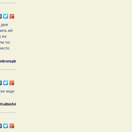
и дня
ить её
 из
ли по
место
oltronspb
гих еще
Kulibin54