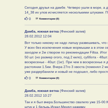
Сегодня друзья на дамбе. Четверо ушли в море, а д
14_38 их улов исчисляется несколькими штуками. ПОх
Нравится
0
Комментарии (0)
Дамба, южная ветка
(Финский залив)
28.02.2012 12:04
Вот только никому не надо лапшу развешивать, что я
У всех без исключения новые мормышки а в этом с
заходом и 2м створом по рекомендации Filtsа. Итог
50 шт. (но размер огого, под 2 кило), суббота - 48ш
воскресенье - 40шт. (1кг). При чем в воскресенье я
растоянии 1.5км. Вчера 27го 3 хвоста (поменял 2 ме
уже раздербанили и новый не подошел, либо просто
Нравится
0
Комментарии (0)
Дамба, южная ветка
(Финский залив)
28.02.2012 10:27
Так и я был вчера.Большинство свалило уже 15-00.К
штук и 1 бельдь.Искал.Менял наживку.