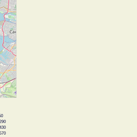
50
290
430
570