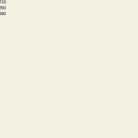
710
850
990