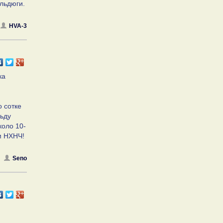
ельдюги.
HVA-3
ка
м
о сотке
льду
коло 10-
ем НХНЧ!
Seno