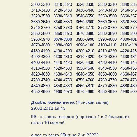
3300-3310
3310-3320
3320-3330
3330-3340
3340-335
3410-3420
3420-3430
3430-3440
3440-3450
3450-346
3520-3530
3530-3540
3540-3550
3550-3560
3560-357
3630-3640
3640-3650
3650-3660
3660-3670
3670-368
3740-3750
3750-3760
3760-3770
3770-3780
3780-379
3850-3860
3860-3870
3870-3880
3880-3890
3890-390
3960-3970
3970-3980
3980-3990
3990-4000
4000-401
4070-4080
4080-4090
4090-4100
4100-4110
4110-412
4180-4190
4190-4200
4200-4210
4210-4220
4220-423
4290-4300
4300-4310
4310-4320
4320-4330
4330-434
4400-4410
4410-4420
4420-4430
4430-4440
4440-445
4510-4520
4520-4530
4530-4540
4540-4550
4550-456
4620-4630
4630-4640
4640-4650
4650-4660
4660-467
4730-4740
4740-4750
4750-4760
4760-4770
4770-478
4840-4850
4850-4860
4860-4870
4870-4880
4880-489
4950-4960
4960-4970
4970-4980
4980-4990
4990-500
Дамба, южная ветка
(Финский залив)
29.02.2012 19:43
99 шт. очень тяжелых (порезано 4 и 2 бельдюги)
около 10 мамок!
а вес то всего 95шт на 2 кг.!?????