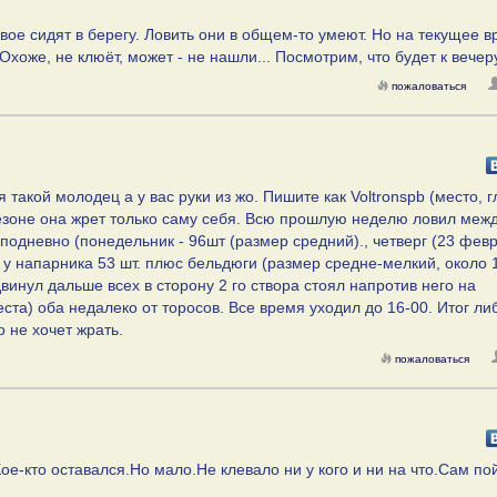
вое сидят в берегу. Ловить они в общем-то умеют. Но на текущее 
оже, не клюёт, может - не нашли... Посмотрим, что будет к вечеру
пожаловаться
 такой молодец а у вас руки из жо. Пишите как Voltronspb (место, г
езоне она жрет только саму себя. Всю прошлую неделю ловил меж
 подневно (понедельник - 96шт (размер средний)., четверг (23 февр
т. у напарника 53 шт. плюс бельдюги (размер средне-мелкий, около 1
 двинул дальше всех в сторону 2 го створа стоял напротив него на
ста) оба недалеко от торосов. Все время уходил до 16-00. Итог ли
 не хочет жрать.
пожаловаться
ое-кто оставался.Но мало.Не клевало ни у кого и ни на что.Сам по