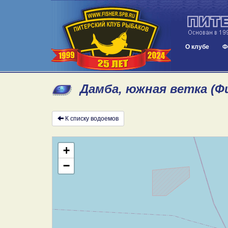
О клубе
Ф
Дамба, южная ветка (Ф
К списку водоемов
+
−