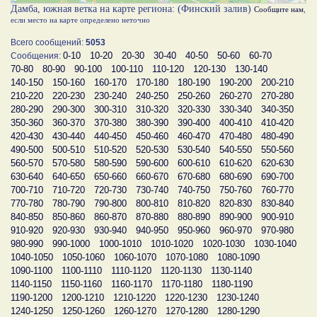
Дамба, южная ветка на карте региона: (Финский залив)
Сообщите нам
,
если место на карте определено неточно
Всего сообщений:
5053
0-10
10-20
20-30
30-40
40-50
50-60
60-70
Сообщения:
70-80
80-90
90-100
100-110
110-120
120-130
130-140
140-150
150-160
160-170
170-180
180-190
190-200
200-210
210-220
220-230
230-240
240-250
250-260
260-270
270-280
280-290
290-300
300-310
310-320
320-330
330-340
340-350
350-360
360-370
370-380
380-390
390-400
400-410
410-420
420-430
430-440
440-450
450-460
460-470
470-480
480-490
490-500
500-510
510-520
520-530
530-540
540-550
550-560
560-570
570-580
580-590
590-600
600-610
610-620
620-630
630-640
640-650
650-660
660-670
670-680
680-690
690-700
700-710
710-720
720-730
730-740
740-750
750-760
760-770
770-780
780-790
790-800
800-810
810-820
820-830
830-840
840-850
850-860
860-870
870-880
880-890
890-900
900-910
910-920
920-930
930-940
940-950
950-960
960-970
970-980
980-990
990-1000
1000-1010
1010-1020
1020-1030
1030-1040
1040-1050
1050-1060
1060-1070
1070-1080
1080-1090
1090-1100
1100-1110
1110-1120
1120-1130
1130-1140
1140-1150
1150-1160
1160-1170
1170-1180
1180-1190
1190-1200
1200-1210
1210-1220
1220-1230
1230-1240
1240-1250
1250-1260
1260-1270
1270-1280
1280-1290