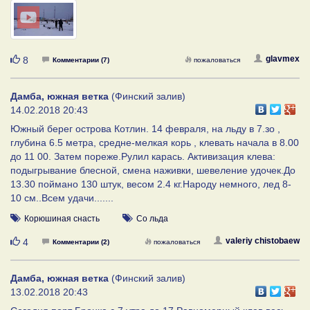
Нравится
glavmex
8
Комментарии (7)
пожаловаться
Дамба, южная ветка
(Финский залив)
14.02.2018 20:43
Южный берег острова Котлин. 14 февраля, на льду в 7.зо ,
глубина 6.5 метра, средне-мелкая корь , клевать начала в 8.00
до 11 00. Затем пореже.Рулил карась. Активизация клева:
подыгрывание блесной, смена наживки, шевеление удочек.До
13.30 поймано 130 штук, весом 2.4 кг.Народу немного, лед 8-
10 см..Всем удачи.......
Корюшиная снасть
Со льда
Нравится
valeriy chistobaew
4
Комментарии (2)
пожаловаться
Дамба, южная ветка
(Финский залив)
13.02.2018 20:43