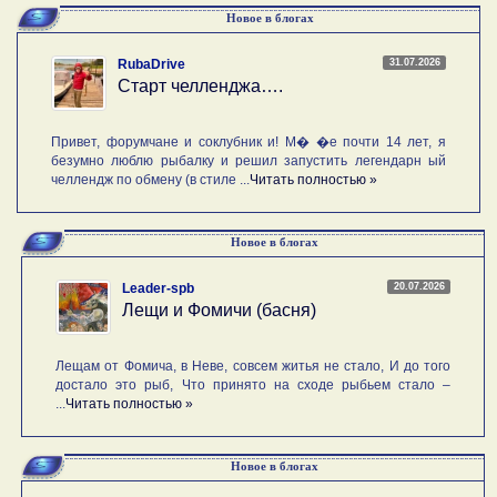
Новое в блогах
31.07.2026
RubaDrive
Старт челленджа….
Привет, форумчане и соклубник и! М� �е почти 14 лет, я
безумно люблю рыбалку и решил запустить легендарн ый
челлендж по обмену (в стиле ...
Читать полностью »
Новое в блогах
20.07.2026
Leader-spb
Лещи и Фомичи (басня)
Лещам от Фомича, в Неве, совсем житья не стало, И до того
достало это рыб, Что принято на сходе рыбьем стало –
...
Читать полностью »
Новое в блогах