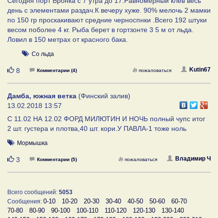
Сегодня порт Бронка с 7 утра до 17.Равномерный клев весь
день с элементами раздач.К вечеру хуже. 90% мелочь 2 мамки
по 150 гр проскакивают средние черноспнки .Всего 192 штуки
весом поболее 4 кг. Рыба берет в гортзонте 3 5 м от льда.
Ловил в 150 метрах от красного бака.
Со льда
Нравится
Kutin67
8
Комментарии (4)
пожаловаться
Дамба, южная ветка
(Финский залив)
13.02.2018 13:57
С 11.02 НА 12.02 ФОРД МИЛЮТИН И НОЧЬ полный чупс итог
2 шт. густера и плотва,40 шт. кори.У ПАВЛА-1 тоже ноль
Мормышка
Нравится
Владимир Ч
3
Комментарии (5)
пожаловаться
Всего сообщений:
5053
0-10
10-20
20-30
30-40
40-50
50-60
60-70
Сообщения:
70-80
80-90
90-100
100-110
110-120
120-130
130-140