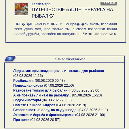
14.07.2026
Leader-spb
ПУТЕШЕСТВIE изѣ ПЕТЕРБУРГА НА
РЫБАЛКУ
ПРЕ� �ЮБИМОМУ ДРУГУ. Собира� �сь вновь, вспомнил
тебя душа моя, ибо только ты, в своем возвеличи вании
нашей дружбы, способен на поступки и ...
Читать полностью »
Самое обсуждаемое
Лодки, моторы, квадроциклы и техника для рыбалки
(
08.08.2026 11:16
)
Родбилдинг
(
08.08.2026 00:43
)
Подводная охота
(
07.08.2026 22:50
)
Разное (не только для рыбалки)!
(
06.08.2026 23:00
)
А не поехать ли нам на рыбалку...
(
05.08.2026 15:20
)
Лодки и Моторы
(
04.08.2026 23:33
)
Памяти Панкова Андрея
(
04.08.2026 23:19
)
Безопасность в лесу, на льду и воде.
(
04.08.2026 21:11
)
Экология и борьба с браконьерами.
(
04.08.2026 21:00
)
Про ножи
(
04.08.2026 20:57
)