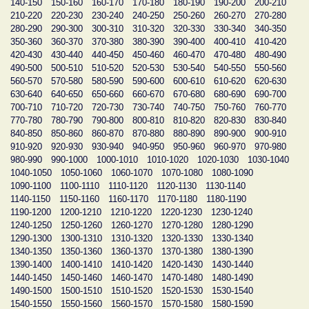
140-150
150-160
160-170
170-180
180-190
190-200
200-210
210-220
220-230
230-240
240-250
250-260
260-270
270-280
280-290
290-300
300-310
310-320
320-330
330-340
340-350
350-360
360-370
370-380
380-390
390-400
400-410
410-420
420-430
430-440
440-450
450-460
460-470
470-480
480-490
490-500
500-510
510-520
520-530
530-540
540-550
550-560
560-570
570-580
580-590
590-600
600-610
610-620
620-630
630-640
640-650
650-660
660-670
670-680
680-690
690-700
700-710
710-720
720-730
730-740
740-750
750-760
760-770
770-780
780-790
790-800
800-810
810-820
820-830
830-840
840-850
850-860
860-870
870-880
880-890
890-900
900-910
910-920
920-930
930-940
940-950
950-960
960-970
970-980
980-990
990-1000
1000-1010
1010-1020
1020-1030
1030-1040
1040-1050
1050-1060
1060-1070
1070-1080
1080-1090
1090-1100
1100-1110
1110-1120
1120-1130
1130-1140
1140-1150
1150-1160
1160-1170
1170-1180
1180-1190
1190-1200
1200-1210
1210-1220
1220-1230
1230-1240
1240-1250
1250-1260
1260-1270
1270-1280
1280-1290
1290-1300
1300-1310
1310-1320
1320-1330
1330-1340
1340-1350
1350-1360
1360-1370
1370-1380
1380-1390
1390-1400
1400-1410
1410-1420
1420-1430
1430-1440
1440-1450
1450-1460
1460-1470
1470-1480
1480-1490
1490-1500
1500-1510
1510-1520
1520-1530
1530-1540
1540-1550
1550-1560
1560-1570
1570-1580
1580-1590