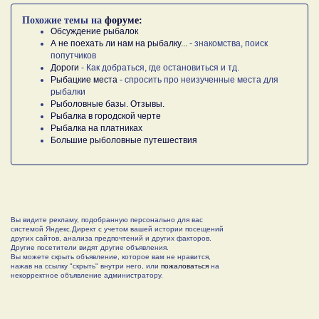
Похожие темы на
форуме:
Обсуждение рыбалок
А не поехать ли нам на рыбалку...
- знакомства, поиск
попутчиков
Дороги
- Как добраться, где остановиться и тд.
Рыбацкие места
- спросить про неизученные места для
рыбалки
Рыболовные базы. Отзывы.
Рыбалка в городской черте
Рыбалка на платниках
Большие рыболовные путешествия
Вы видите рекламу, подобранную персонально для вас
системой Яндекс.Директ с учетом вашей истории посещений
других сайтов, анализа предпочтений и других факторов.
Другие посетители видят другие объявления.
Вы можете скрыть объявление, которое вам не нравится,
нажав на ссылку "скрыть" внутри него, или
пожаловаться
на
некорректное объявление администратору.