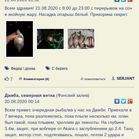
Всем здравия! 21.08.2020 с 8:00 до 23:00 с перерывом на сон
в знойную жару. Насадка опарыш белый. Прикормка секрет.
Фидер \ донка
С берега
Нравится
SERJANT
7
Комментарии (4)
пожаловаться
Дамба, северная ветка
(Финский залив)
20.08.2020 00:14
Всем привет, очередная рыбалка у нас на Дамбе. Приехали в
7 вечера, пока разложились, пока плыли несколько км, план
был такой, пока плывем, троллим до темноты. На глубине
3.4м, зацеп, при воблере от Akara с заглублением до 2.4. Тану,
зацеп, мотор стоп, подтягиваюсь, пошло, потом 2 удара и