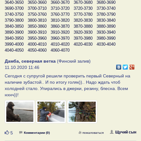
3640-3650
3650-3660
3660-3670
3670-3680
3680-3690
3690-3700
3700-3710
3710-3720
3720-3730
3730-3740
3740-3750
3750-3760
3760-3770
3770-3780
3780-3790
3790-3800
3800-3810
3810-3820
3820-3830
3830-3840
3840-3850
3850-3860
3860-3870
3870-3880
3880-3890
3890-3900
3900-3910
3910-3920
3920-3930
3930-3940
3940-3950
3950-3960
3960-3970
3970-3980
3980-3990
3990-4000
4000-4010
4010-4020
4020-4030
4030-4040
4040-4050
4050-4060
4060-4070
Дамба, северная ветка
(Финский залив)
11.10.2020 11:46
Сегодня с супругой решили проверить первый Северный на
наличие зубастой.. И по итогу голяк)).. Надо ждать чтоб
холодней стало. Упирались в джерки, резину, блесна. Всем
нхнч))!
Нравится
Щучий сын
5
Комментарии (0)
пожаловаться