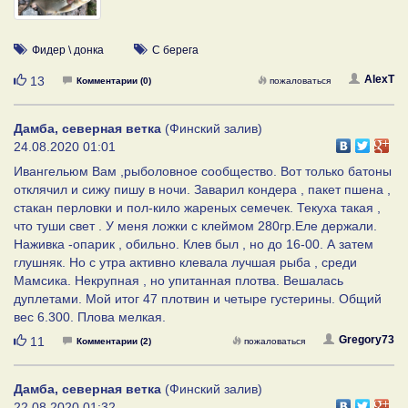
Фидер \ донка
С берега
Нравится
AlexT
13
Комментарии (0)
пожаловаться
Дамба, северная ветка
(Финский залив)
24.08.2020 01:01
Ивангельюм Вам ,рыболовное сообщество. Вот только батоны
отклячил и сижу пишу в ночи. Заварил кондера , пакет пшена ,
стакан перловки и пол-кило жареных семечек. Текуха такая ,
что туши свет . У меня ложки с клеймом 280гр.Еле держали.
Наживка -опарик , обильно. Клев был , но до 16-00. А затем
глушняк. Но с утра активно клевала лучшая рыба , среди
Мамсика. Некрупная , но упитанная плотва. Вешалась
дуплетами. Мой итог 47 плотвин и четыре густерины. Общий
вес 6.300. Плова мелкая.
Нравится
Gregory73
11
Комментарии (2)
пожаловаться
Дамба, северная ветка
(Финский залив)
22.08.2020 01:32