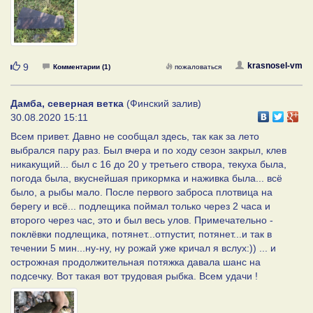
Нравится
krasnosel-vm
9
Комментарии (1)
пожаловаться
Дамба, северная ветка
(Финский залив)
30.08.2020 15:11
Всем привет. Давно не сообщал здесь, так как за лето
выбрался пару раз. Был вчера и по ходу сезон закрыл, клев
никакущий... был с 16 до 20 у третьего створа, текуха была,
погода была, вкуснейшая прикормка и наживка была... всё
было, а рыбы мало. После первого заброса плотвица на
берегу и всё... подлещика поймал только через 2 часа и
второго через час, это и был весь улов. Примечательно -
поклёвки подлещика, потянет...отпустит, потянет...и так в
течении 5 мин...ну-ну, ну рожай уже кричал я вслух:)) ... и
острожная продолжительная потяжка давала шанс на
подсечку. Вот такая вот трудовая рыбка. Всем удачи !