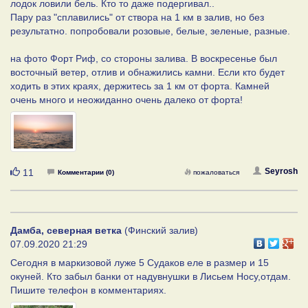
лодок ловили бель. Кто то даже подергивал..
Пару раз "сплавились" от створа на 1 км в залив, но без
результатно. попробовали розовые, белые, зеленые, разные.
на фото Форт Риф, со стороны залива. В воскресенье был
восточный ветер, отлив и обнажились камни. Если кто будет
ходить в этих краях, держитесь за 1 км от форта. Камней
очень много и неожиданно очень далеко от форта!
Нравится
Seyrosh
11
Комментарии (0)
пожаловаться
Дамба, северная ветка
(Финский залив)
07.09.2020 21:29
Сегодня в маркизовой луже 5 Судаков еле в размер и 15
окуней. Кто забыл банки от надувнушки в Лисьем Носу,отдам.
Пишите телефон в комментариях.