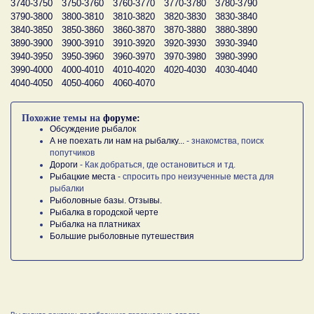
3740-3750
3750-3760
3760-3770
3770-3780
3780-3790
3790-3800
3800-3810
3810-3820
3820-3830
3830-3840
3840-3850
3850-3860
3860-3870
3870-3880
3880-3890
3890-3900
3900-3910
3910-3920
3920-3930
3930-3940
3940-3950
3950-3960
3960-3970
3970-3980
3980-3990
3990-4000
4000-4010
4010-4020
4020-4030
4030-4040
4040-4050
4050-4060
4060-4070
Похожие темы на
форуме:
Обсуждение рыбалок
А не поехать ли нам на рыбалку...
- знакомства, поиск
попутчиков
Дороги
- Как добраться, где остановиться и тд.
Рыбацкие места
- спросить про неизученные места для
рыбалки
Рыболовные базы. Отзывы.
Рыбалка в городской черте
Рыбалка на платниках
Большие рыболовные путешествия