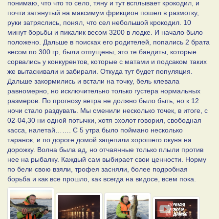
понимаю, что что то село, тяну и тут всплывает крокодил, и
почти затянутый на максимум фрикцион пошел в размотку,
руки затряслись, понял, что сел небольшой крокодил. 10
минут борьбы и пикалик весом 3200 в лодке. И начало было
положено. Дальше в поисках его родителей, попались 2 брата
весом по 300 гр, были отпущены, это те бандиты, которые
сорвались у конкурентов, которые с матами и подсаком таких
же вытаскивали и забирали. Откуда тут будет популяция.
Дальше закормились и встали на точку, бель клевала
равномерно, но исключительно только густера нормальных
размеров. По прогнозу ветра не должно было быть, но к 12
ночи стало раздувать. Мы сменили несколько точек, в итоге, с
02-04,30 ни одной потычки, хотя эхолот говорил, свободная
касса, налетай……. С 5 утра было поймано несколько
таранок, и по дороге домой зацепили хорошего окуня на
дорожку. Волна была ад, но отчаянные только плыли против
нее на рыбалку. Каждый сам выбирает свои ценности. Норму
по бели свою взяли, трофея засняли, более подробная
борьба и как все прошло, как всегда на видосе, всем пока.