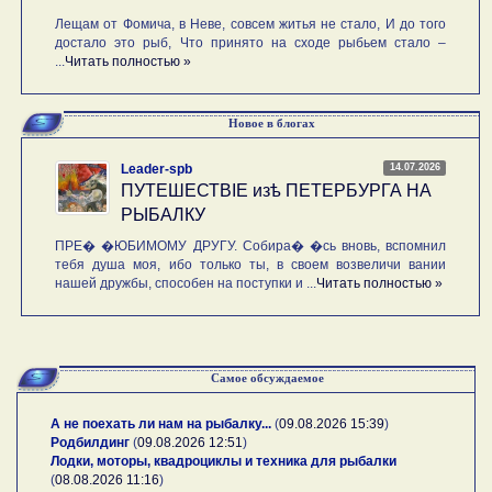
Лещам от Фомича, в Неве, совсем житья не стало, И до того
достало это рыб, Что принято на сходе рыбьем стало –
...
Читать полностью »
Новое в блогах
14.07.2026
Leader-spb
ПУТЕШЕСТВIE изѣ ПЕТЕРБУРГА НА
РЫБАЛКУ
ПРЕ� �ЮБИМОМУ ДРУГУ. Собира� �сь вновь, вспомнил
тебя душа моя, ибо только ты, в своем возвеличи вании
нашей дружбы, способен на поступки и ...
Читать полностью »
Самое обсуждаемое
А не поехать ли нам на рыбалку...
(
09.08.2026 15:39
)
Родбилдинг
(
09.08.2026 12:51
)
Лодки, моторы, квадроциклы и техника для рыбалки
(
08.08.2026 11:16
)