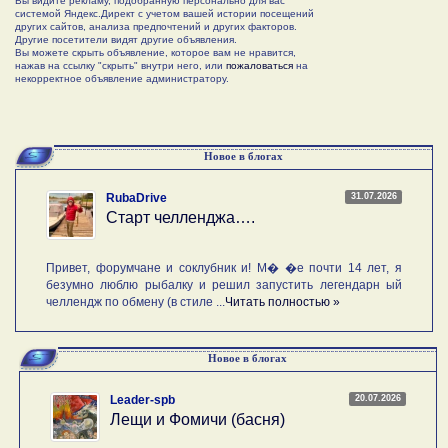
Вы видите рекламу, подобранную персонально для вас
системой Яндекс.Директ с учетом вашей истории посещений
других сайтов, анализа предпочтений и других факторов.
Другие посетители видят другие объявления.
Вы можете скрыть объявление, которое вам не нравится,
нажав на ссылку "скрыть" внутри него, или
пожаловаться
на
некорректное объявление администратору.
Новое в блогах
31.07.2026
RubaDrive
Старт челленджа….
Привет, форумчане и соклубник и! М� �е почти 14 лет, я
безумно люблю рыбалку и решил запустить легендарн ый
челлендж по обмену (в стиле ...
Читать полностью »
Новое в блогах
20.07.2026
Leader-spb
Лещи и Фомичи (басня)