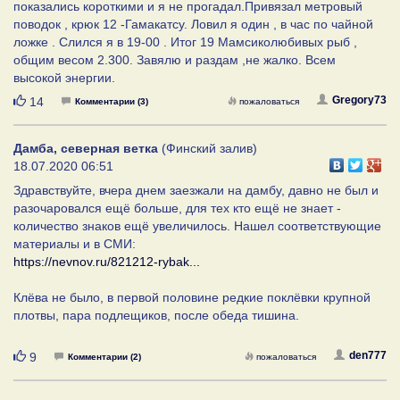
показались короткими и я не прогадал.Привязал метровый
поводок , крюк 12 -Гамакатсу. Ловил я один , в час по чайной
ложке . Слился я в 19-00 . Итог 19 Мамсиколюбивых рыб ,
общим весом 2.300. Завялю и раздам ,не жалко. Всем
высокой энергии.
Нравится
Gregory73
14
Комментарии (3)
пожаловаться
Дамба, северная ветка
(Финский залив)
18.07.2020 06:51
Здравствуйте, вчера днем заезжали на дамбу, давно не был и
разочаровался ещё больше, для тех кто ещё не знает -
количество знаков ещё увеличилось. Нашел соответствующие
материалы и в СМИ:
https://nevnov.ru/821212-rybak...
Клёва не было, в первой половине редкие поклёвки крупной
плотвы, пара подлещиков, после обеда тишина.
Нравится
den777
9
Комментарии (2)
пожаловаться