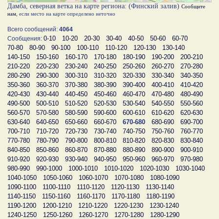
Дамба, северная ветка на карте региона: (Финский залив)
Сообщите
нам
, если место на карте определено неточно
Всего сообщений:
4064
0-10
10-20
20-30
30-40
40-50
50-60
60-70
Сообщения:
70-80
80-90
90-100
100-110
110-120
120-130
130-140
140-150
150-160
160-170
170-180
180-190
190-200
200-210
210-220
220-230
230-240
240-250
250-260
260-270
270-280
280-290
290-300
300-310
310-320
320-330
330-340
340-350
350-360
360-370
370-380
380-390
390-400
400-410
410-420
420-430
430-440
440-450
450-460
460-470
470-480
480-490
490-500
500-510
510-520
520-530
530-540
540-550
550-560
560-570
570-580
580-590
590-600
600-610
610-620
620-630
630-640
640-650
650-660
660-670
670-680
680-690
690-700
700-710
710-720
720-730
730-740
740-750
750-760
760-770
770-780
780-790
790-800
800-810
810-820
820-830
830-840
840-850
850-860
860-870
870-880
880-890
890-900
900-910
910-920
920-930
930-940
940-950
950-960
960-970
970-980
980-990
990-1000
1000-1010
1010-1020
1020-1030
1030-1040
1040-1050
1050-1060
1060-1070
1070-1080
1080-1090
1090-1100
1100-1110
1110-1120
1120-1130
1130-1140
1140-1150
1150-1160
1160-1170
1170-1180
1180-1190
1190-1200
1200-1210
1210-1220
1220-1230
1230-1240
1240-1250
1250-1260
1260-1270
1270-1280
1280-1290