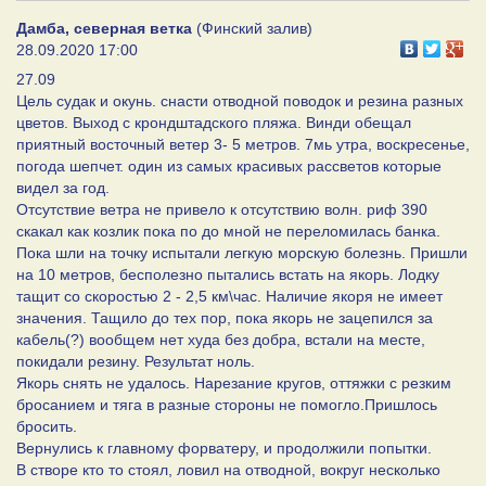
Дамба, северная ветка
(Финский залив)
28.09.2020 17:00
27.09
Цель судак и окунь. снасти отводной поводок и резина разных
цветов. Выход с крондштадского пляжа. Винди обещал
приятный восточный ветер 3- 5 метров. 7мь утра, воскресенье,
погода шепчет. один из самых красивых рассветов которые
видел за год.
Отсутствие ветра не привело к отсутствию волн. риф 390
скакал как козлик пока по до мной не переломилась банка.
Пока шли на точку испытали легкую морскую болезнь. Пришли
на 10 метров, бесполезно пытались встать на якорь. Лодку
тащит со скоростью 2 - 2,5 км\час. Наличие якоря не имеет
значения. Тащило до тех пор, пока якорь не зацепился за
кабель(?) вообщем нет худа без добра, встали на месте,
покидали резину. Результат ноль.
Якорь снять не удалось. Нарезание кругов, оттяжки с резким
бросанием и тяга в разные стороны не помогло.Пришлось
бросить.
Вернулись к главному форватеру, и продолжили попытки.
В створе кто то стоял, ловил на отводной, вокруг несколько