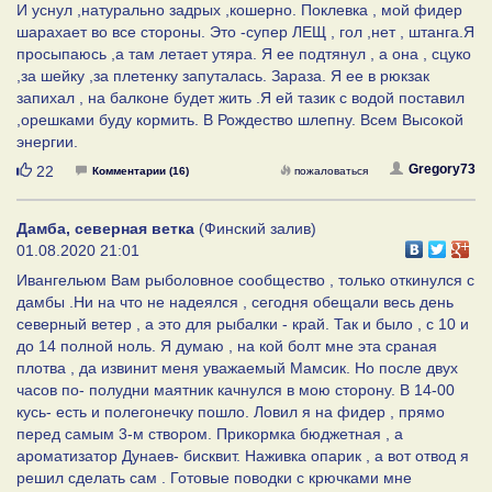
И уснул ,натурально задрых ,кошерно. Поклевка , мой фидер
шарахает во все стороны. Это -супер ЛЕЩ , гол ,нет , штанга.Я
просыпаюсь ,а там летает утяра. Я ее подтянул , а она , сцуко
,за шейку ,за плетенку запуталась. Зараза. Я ее в рюкзак
запихал , на балконе будет жить .Я ей тазик с водой поставил
,орешками буду кормить. В Рождество шлепну. Всем Высокой
энергии.
Нравится
Gregory73
22
Комментарии (16)
пожаловаться
Дамба, северная ветка
(Финский залив)
01.08.2020 21:01
Ивангельюм Вам рыболовное сообщество , только откинулся с
дамбы .Ни на что не надеялся , сегодня обещали весь день
северный ветер , а это для рыбалки - край. Так и было , с 10 и
до 14 полной ноль. Я думаю , на кой болт мне эта сраная
плотва , да извинит меня уважаемый Мамсик. Но после двух
часов по- полудни маятник качнулся в мою сторону. В 14-00
кусь- есть и полегонечку пошло. Ловил я на фидер , прямо
перед самым 3-м створом. Прикормка бюджетная , а
ароматизатор Дунаев- бисквит. Наживка опарик , а вот отвод я
решил сделать сам . Готовые поводки с крючками мне