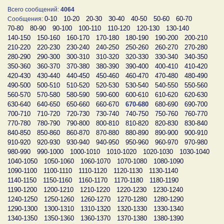
Всего сообщений:
4064
0-10
10-20
20-30
30-40
40-50
50-60
60-70
Сообщения:
70-80
80-90
90-100
100-110
110-120
120-130
130-140
140-150
150-160
160-170
170-180
180-190
190-200
200-210
210-220
220-230
230-240
240-250
250-260
260-270
270-280
280-290
290-300
300-310
310-320
320-330
330-340
340-350
350-360
360-370
370-380
380-390
390-400
400-410
410-420
420-430
430-440
440-450
450-460
460-470
470-480
480-490
490-500
500-510
510-520
520-530
530-540
540-550
550-560
560-570
570-580
580-590
590-600
600-610
610-620
620-630
630-640
640-650
650-660
660-670
670-680
680-690
690-700
700-710
710-720
720-730
730-740
740-750
750-760
760-770
770-780
780-790
790-800
800-810
810-820
820-830
830-840
840-850
850-860
860-870
870-880
880-890
890-900
900-910
910-920
920-930
930-940
940-950
950-960
960-970
970-980
980-990
990-1000
1000-1010
1010-1020
1020-1030
1030-1040
1040-1050
1050-1060
1060-1070
1070-1080
1080-1090
1090-1100
1100-1110
1110-1120
1120-1130
1130-1140
1140-1150
1150-1160
1160-1170
1170-1180
1180-1190
1190-1200
1200-1210
1210-1220
1220-1230
1230-1240
1240-1250
1250-1260
1260-1270
1270-1280
1280-1290
1290-1300
1300-1310
1310-1320
1320-1330
1330-1340
1340-1350
1350-1360
1360-1370
1370-1380
1380-1390