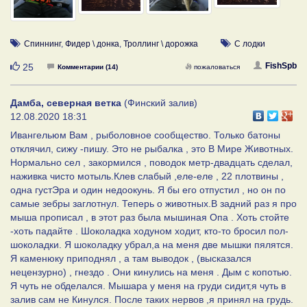
Спиннинг
,
Фидер \ донка
,
Троллинг \ дорожка
С лодки
Нравится
FishSpb
25
Комментарии (14)
пожаловаться
Дамба, северная ветка
(Финский залив)
12.08.2020 18:31
Ивангельюм Вам , рыболовное сообщество. Только батоны
отклячил, сижу -пишу. Это не рыбалка , это В Мире Животных.
Нормально сел , закормился , поводок метр-двадцать сделал,
наживка чисто мотыль.Клев слабый ,еле-еле , 22 плотвины ,
одна густЭра и один недоокунь. Я бы его отпустил , но он по
самые зебры заглотнул. Теперь о животных.В задний раз я про
мыша прописал , в этот раз была мышиная Опа . Хоть стойте
-хоть падайте . Шоколадка ходуном ходит, кто-то бросил пол-
шоколадки. Я шоколадку убрал,а на меня две мышки пялятся.
Я каменюку приподнял , а там выводок , (высказался
нецензурно) , гнездо . Они кинулись на меня . Дым с копотью.
Я чуть не обделался. Мышара у меня на груди сидит,я чуть в
залив сам не Кинулся. После таких нервов ,я принял на грудь.