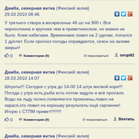
Дамба, северная ветка
(Финский залив)
29.03.2010 08:46
У третьего створа в воскресенье 46 шт на 900 г. Вся
черноспинка и крупнее чем в приветнинском, но мамок не
было. Клев набегами. Временами ловил на 2 удочки, попался
1 дуплет. Если прогноз погоды оправдается, сезон на заливе
закрыл!
Нравится
sergo82
0
Комментарии (0)
пожаловаться
Дамба, северная ветка
(Финский залив)
28.03.2010 14:07
Шпунты!!! Сегодня с утра до 14-00 14 штук мелкой кори!!!
Погода с утра есть,рыба есть потом задуло и всё пропало.
Воды на льду полно,появляются промоины,ловил на
карася,кто ловил на корюшку результаты ещё скромнее!
Игорю с СТПМ привет!!!!!!!!!
Нравится
Вентиль
0
Комментарии (0)
пожаловаться
Дамба, северная ветка
(Финский залив)