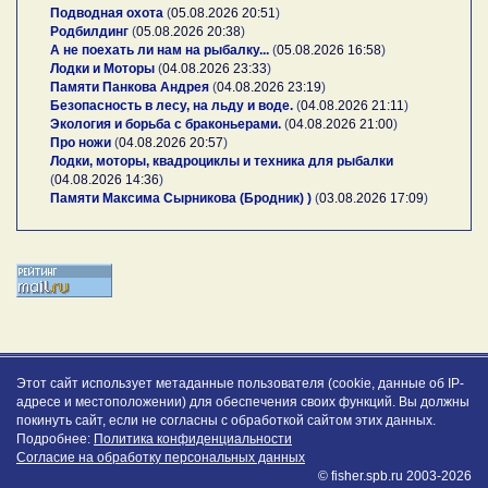
Подводная охота
(
05.08.2026 20:51
)
Родбилдинг
(
05.08.2026 20:38
)
А не поехать ли нам на рыбалку...
(
05.08.2026 16:58
)
Лодки и Моторы
(
04.08.2026 23:33
)
Памяти Панкова Андрея
(
04.08.2026 23:19
)
Безопасность в лесу, на льду и воде.
(
04.08.2026 21:11
)
Экология и борьба с браконьерами.
(
04.08.2026 21:00
)
Про ножи
(
04.08.2026 20:57
)
Лодки, моторы, квадроциклы и техника для рыбалки
(
04.08.2026 14:36
)
Памяти Максима Сырникова (Бродник) )
(
03.08.2026 17:09
)
Этот сайт использует метаданные пользователя (cookie, данные об IP-
адресе и местоположении) для обеспечения своих функций. Вы должны
покинуть сайт, если не согласны с обработкой сайтом этих данных.
Подробнее:
Политика конфиденциальности
Согласие на обработку персональных данных
© fisher.spb.ru 2003-2026