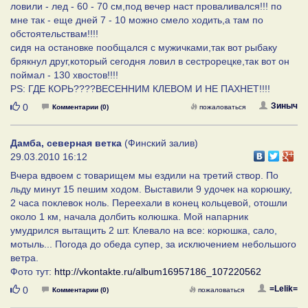
ловили - лед - 60 - 70 см,под вечер наст проваливался!!! по
мне так - еще дней 7 - 10 можно смело ходить,а там по
обстоятельствам!!!!
сидя на остановке пообщался с мужичками,так вот рыбаку
брякнул друг,который сегодня ловил в сестрорецке,так вот он
поймал - 130 хвостов!!!!
PS: ГДЕ КОРЬ????ВЕСЕННИМ КЛЕВОМ И НЕ ПАХНЕТ!!!!
Нравится
Зиныч
0
Комментарии (0)
пожаловаться
Дамба, северная ветка
(Финский залив)
29.03.2010 16:12
Вчера вдвоем с товарищем мы ездили на третий створ. По
льду минут 15 пешим ходом. Выставили 9 удочек на корюшку,
2 часа поклевок ноль. Переехали в конец кольцевой, отошли
около 1 км, начала долбить колюшка. Мой напарник
умудрился вытащить 2 шт. Клевало на все: корюшка, сало,
мотыль... Погода до обеда супер, за исключением небольшого
ветра.
Фото тут:
http://vkontakte.ru/album16957186_107220562
Нравится
=Lelik=
0
Комментарии (0)
пожаловаться