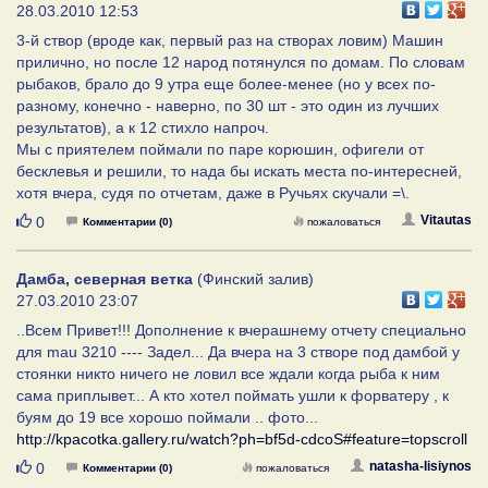
28.03.2010 12:53
3-й створ (вроде как, первый раз на створах ловим) Машин
прилично, но после 12 народ потянулся по домам. По словам
рыбаков, брало до 9 утра еще более-менее (но у всех по-
разному, конечно - наверно, по 30 шт - это один из лучших
результатов), а к 12 стихло напроч.
Мы с приятелем поймали по паре корюшин, офигели от
бесклевья и решили, то нада бы искать места по-интересней,
хотя вчера, судя по отчетам, даже в Ручьях скучали =\.
Нравится
Vitautas
0
Комментарии (0)
пожаловаться
Дамба, северная ветка
(Финский залив)
27.03.2010 23:07
..Всем Привет!!! Дополнение к вчерашнему отчету специально
для mau 3210 ---- Задел... Да вчера на 3 створе под дамбой у
стоянки никто ничего не ловил все ждали когда рыба к ним
сама приплывет... А кто хотел поймать ушли к форватеру , к
буям до 19 все хорошо поймали .. фото...
http://kpacotka.gallery.ru/watch?ph=bf5d-cdcoS#feature=topscroll
Нравится
natasha-lisiynos
0
Комментарии (0)
пожаловаться