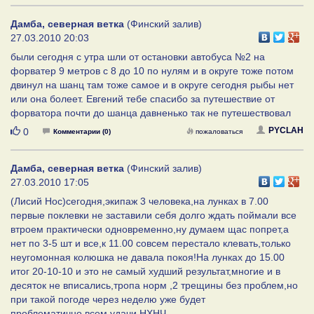
Дамба, северная ветка
(Финский залив)
27.03.2010 20:03
были сегодня с утра шли от остановки автобуса №2 на
форватер 9 метров с 8 до 10 по нулям и в округе тоже потом
двинул на шанц там тоже самое и в округе сегодня рыбы нет
или она болеет. Евгений тебе спасибо за путешествие от
форватора почти до шанца давненько так не путешествовал
Нравится
PYCLAH
0
Комментарии (0)
пожаловаться
Дамба, северная ветка
(Финский залив)
27.03.2010 17:05
(Лисий Нос)сегодня,экипаж 3 человека,на лунках в 7.00
первые поклевки не заставили себя долго ждать поймали все
втроем практически одновременно,ну думаем щас попрет,а
нет по 3-5 шт и все,к 11.00 совсем перестало клевать,только
неугомонная колюшка не давала покоя!На лунках до 15.00
итог 20-10-10 и это не самый худший результат,многие и в
десяток не вписались,тропа норм ,2 трещины без проблем,но
при такой погоде через неделю уже будет
проблематично,всем удачи НХНЧ