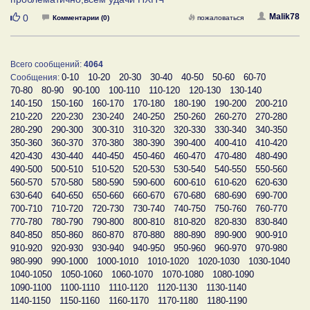
Нравится
Malik78
0
Комментарии (0)
пожаловаться
Всего сообщений:
4064
0-10
10-20
20-30
30-40
40-50
50-60
60-70
Сообщения:
70-80
80-90
90-100
100-110
110-120
120-130
130-140
140-150
150-160
160-170
170-180
180-190
190-200
200-210
210-220
220-230
230-240
240-250
250-260
260-270
270-280
280-290
290-300
300-310
310-320
320-330
330-340
340-350
350-360
360-370
370-380
380-390
390-400
400-410
410-420
420-430
430-440
440-450
450-460
460-470
470-480
480-490
490-500
500-510
510-520
520-530
530-540
540-550
550-560
560-570
570-580
580-590
590-600
600-610
610-620
620-630
630-640
640-650
650-660
660-670
670-680
680-690
690-700
700-710
710-720
720-730
730-740
740-750
750-760
760-770
770-780
780-790
790-800
800-810
810-820
820-830
830-840
840-850
850-860
860-870
870-880
880-890
890-900
900-910
910-920
920-930
930-940
940-950
950-960
960-970
970-980
980-990
990-1000
1000-1010
1010-1020
1020-1030
1030-1040
1040-1050
1050-1060
1060-1070
1070-1080
1080-1090
1090-1100
1100-1110
1110-1120
1120-1130
1130-1140
1140-1150
1150-1160
1160-1170
1170-1180
1180-1190