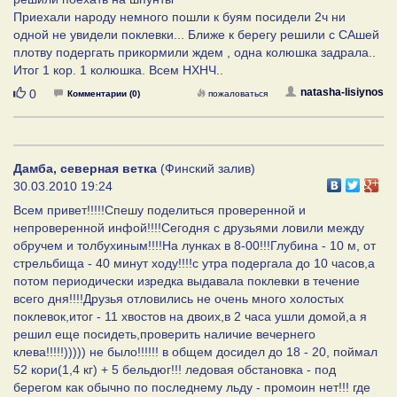
Приехали народу немного пошли к буям посидели 2ч ни
одной не увидели поклевки... Ближе к берегу решили с САшей
плотву подергать прикормили ждем , одна колюшка задрала..
Итог 1 кор. 1 колюшка. Всем НХНЧ..
Нравится
natasha-lisiynos
0
Комментарии (0)
пожаловаться
Дамба, северная ветка
(Финский залив)
30.03.2010 19:24
Всем привет!!!!!Спешу поделиться проверенной и
непроверенной инфой!!!!Сегодня с друзьями ловили между
обручем и толбухиным!!!!На лунках в 8-00!!!Глубина - 10 м, от
стрельбища - 40 минут ходу!!!!с утра подергала до 10 часов,а
потом периодически изредка выдавала поклевки в течение
всего дня!!!!Друзья отловились не очень много холостых
поклевок,итог - 11 хвостов на двоих,в 2 часа ушли домой,а я
решил еще посидеть,проверить наличие вечернего
клева!!!!!))))) не было!!!!!! в общем досидел до 18 - 20, поймал
52 кори(1,4 кг) + 5 бельдюг!!! ледовая обстановка - под
берегом как обычно по последнему льду - промоин нет!!! где