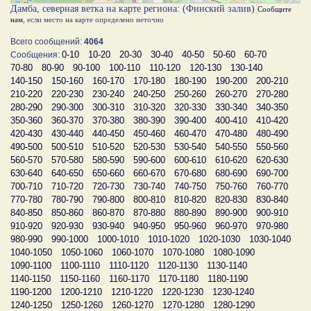
Дамба, северная ветка на карте региона: (Финский залив)
Сообщите
нам
, если место на карте определено неточно
Всего сообщений:
4064
0-10
10-20
20-30
30-40
40-50
50-60
60-70
Сообщения:
70-80
80-90
90-100
100-110
110-120
120-130
130-140
140-150
150-160
160-170
170-180
180-190
190-200
200-210
210-220
220-230
230-240
240-250
250-260
260-270
270-280
280-290
290-300
300-310
310-320
320-330
330-340
340-350
350-360
360-370
370-380
380-390
390-400
400-410
410-420
420-430
430-440
440-450
450-460
460-470
470-480
480-490
490-500
500-510
510-520
520-530
530-540
540-550
550-560
560-570
570-580
580-590
590-600
600-610
610-620
620-630
630-640
640-650
650-660
660-670
670-680
680-690
690-700
700-710
710-720
720-730
730-740
740-750
750-760
760-770
770-780
780-790
790-800
800-810
810-820
820-830
830-840
840-850
850-860
860-870
870-880
880-890
890-900
900-910
910-920
920-930
930-940
940-950
950-960
960-970
970-980
980-990
990-1000
1000-1010
1010-1020
1020-1030
1030-1040
1040-1050
1050-1060
1060-1070
1070-1080
1080-1090
1090-1100
1100-1110
1110-1120
1120-1130
1130-1140
1140-1150
1150-1160
1160-1170
1170-1180
1180-1190
1190-1200
1200-1210
1210-1220
1220-1230
1230-1240
1240-1250
1250-1260
1260-1270
1270-1280
1280-1290