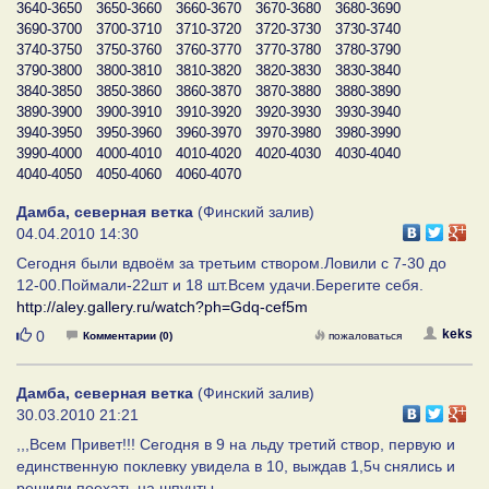
3640-3650
3650-3660
3660-3670
3670-3680
3680-3690
3690-3700
3700-3710
3710-3720
3720-3730
3730-3740
3740-3750
3750-3760
3760-3770
3770-3780
3780-3790
3790-3800
3800-3810
3810-3820
3820-3830
3830-3840
3840-3850
3850-3860
3860-3870
3870-3880
3880-3890
3890-3900
3900-3910
3910-3920
3920-3930
3930-3940
3940-3950
3950-3960
3960-3970
3970-3980
3980-3990
3990-4000
4000-4010
4010-4020
4020-4030
4030-4040
4040-4050
4050-4060
4060-4070
Дамба, северная ветка
(Финский залив)
04.04.2010 14:30
Сегодня были вдвоём за третьим створом.Ловили с 7-30 до
12-00.Поймали-22шт и 18 шт.Всем удачи.Берегите себя.
http://aley.gallery.ru/watch?ph=Gdq-cef5m
Нравится
keks
0
Комментарии (0)
пожаловаться
Дамба, северная ветка
(Финский залив)
30.03.2010 21:21
,,,Всем Привет!!! Сегодня в 9 на льду третий створ, первую и
единственную поклевку увидела в 10, выждав 1,5ч снялись и
решили поехать на шпунты