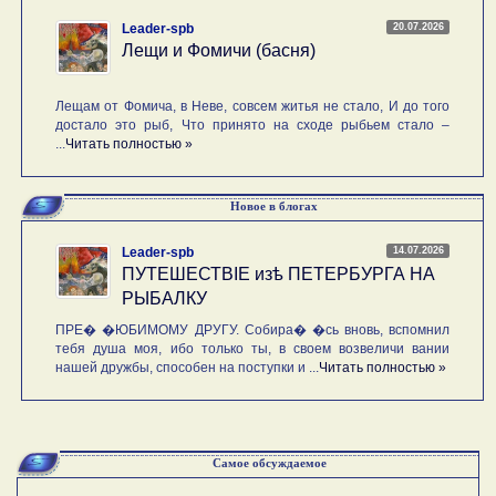
20.07.2026
Leader-spb
Лещи и Фомичи (басня)
Лещам от Фомича, в Неве, совсем житья не стало, И до того
достало это рыб, Что принято на сходе рыбьем стало –
...
Читать полностью »
Новое в блогах
14.07.2026
Leader-spb
ПУТЕШЕСТВIE изѣ ПЕТЕРБУРГА НА
РЫБАЛКУ
ПРЕ� �ЮБИМОМУ ДРУГУ. Собира� �сь вновь, вспомнил
тебя душа моя, ибо только ты, в своем возвеличи вании
нашей дружбы, способен на поступки и ...
Читать полностью »
Самое обсуждаемое