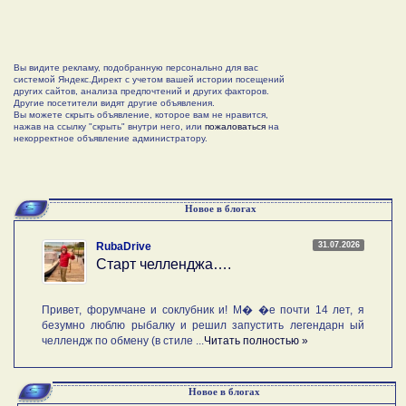
Вы видите рекламу, подобранную персонально для вас
системой Яндекс.Директ с учетом вашей истории посещений
других сайтов, анализа предпочтений и других факторов.
Другие посетители видят другие объявления.
Вы можете скрыть объявление, которое вам не нравится,
нажав на ссылку "скрыть" внутри него, или
пожаловаться
на
некорректное объявление администратору.
Новое в блогах
31.07.2026
RubaDrive
Старт челленджа….
Привет, форумчане и соклубник и! М� �е почти 14 лет, я
безумно люблю рыбалку и решил запустить легендарн ый
челлендж по обмену (в стиле ...
Читать полностью »
Новое в блогах