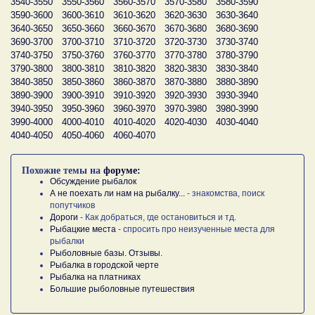
3540-3550
3550-3560
3560-3570
3570-3580
3580-3590
3590-3600
3600-3610
3610-3620
3620-3630
3630-3640
3640-3650
3650-3660
3660-3670
3670-3680
3680-3690
3690-3700
3700-3710
3710-3720
3720-3730
3730-3740
3740-3750
3750-3760
3760-3770
3770-3780
3780-3790
3790-3800
3800-3810
3810-3820
3820-3830
3830-3840
3840-3850
3850-3860
3860-3870
3870-3880
3880-3890
3890-3900
3900-3910
3910-3920
3920-3930
3930-3940
3940-3950
3950-3960
3960-3970
3970-3980
3980-3990
3990-4000
4000-4010
4010-4020
4020-4030
4030-4040
4040-4050
4050-4060
4060-4070
Похожие темы на
форуме:
Обсуждение рыбалок
А не поехать ли нам на рыбалку...
- знакомства, поиск
попутчиков
Дороги
- Как добраться, где остановиться и тд.
Рыбацкие места
- спросить про неизученные места для
рыбалки
Рыболовные базы. Отзывы.
Рыбалка в городской черте
Рыбалка на платниках
Большие рыболовные путешествия