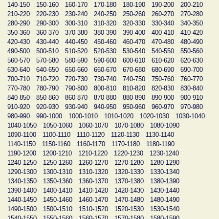
140-150
150-160
160-170
170-180
180-190
190-200
200-210
210-220
220-230
230-240
240-250
250-260
260-270
270-280
280-290
290-300
300-310
310-320
320-330
330-340
340-350
350-360
360-370
370-380
380-390
390-400
400-410
410-420
420-430
430-440
440-450
450-460
460-470
470-480
480-490
490-500
500-510
510-520
520-530
530-540
540-550
550-560
560-570
570-580
580-590
590-600
600-610
610-620
620-630
630-640
640-650
650-660
660-670
670-680
680-690
690-700
700-710
710-720
720-730
730-740
740-750
750-760
760-770
770-780
780-790
790-800
800-810
810-820
820-830
830-840
840-850
850-860
860-870
870-880
880-890
890-900
900-910
910-920
920-930
930-940
940-950
950-960
960-970
970-980
980-990
990-1000
1000-1010
1010-1020
1020-1030
1030-1040
1040-1050
1050-1060
1060-1070
1070-1080
1080-1090
1090-1100
1100-1110
1110-1120
1120-1130
1130-1140
1140-1150
1150-1160
1160-1170
1170-1180
1180-1190
1190-1200
1200-1210
1210-1220
1220-1230
1230-1240
1240-1250
1250-1260
1260-1270
1270-1280
1280-1290
1290-1300
1300-1310
1310-1320
1320-1330
1330-1340
1340-1350
1350-1360
1360-1370
1370-1380
1380-1390
1390-1400
1400-1410
1410-1420
1420-1430
1430-1440
1440-1450
1450-1460
1460-1470
1470-1480
1480-1490
1490-1500
1500-1510
1510-1520
1520-1530
1530-1540
1540-1550
1550-1560
1560-1570
1570-1580
1580-1590