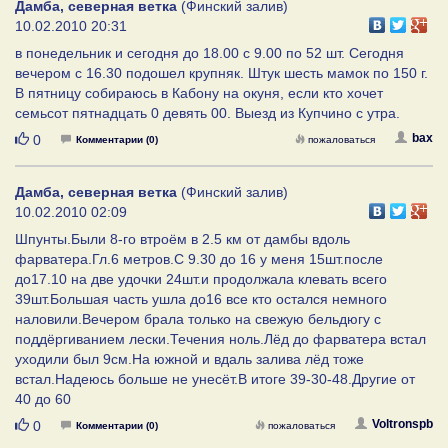
Дамба, северная ветка
(Финский залив)
10.02.2010 20:31
в понедельник и сегодня до 18.00 с 9.00 по 52 шт. Сегодня
вечером с 16.30 подошел крупняк. Штук шесть мамок по 150 г.
В пятницу собираюсь в Кабону на окуня, если кто хочет
семьсот пятнадцать 0 девять 00. Выезд из Купчино с утра.
Нравится
bax
0
Комментарии (0)
пожаловаться
Дамба, северная ветка
(Финский залив)
10.02.2010 02:09
Шпунты.Были 8-го втроём в 2.5 км от дамбы вдоль
фарватера.Гл.6 метров.С 9.30 до 16 у меня 15шт.после
до17.10 на две удочки 24шт.и продолжала клевать всего
39шт.Большая часть ушла до16 все кто остался немного
наловили.Вечером брала только на свежую бельдюгу с
поддёргиванием лески.Течения ноль.Лёд до фарватера встал
уходили был 9см.На южной и вдаль залива лёд тоже
встал.Надеюсь больше не унесёт.В итоге 39-30-48.Другие от
40 до 60
Нравится
Voltronspb
0
Комментарии (0)
пожаловаться