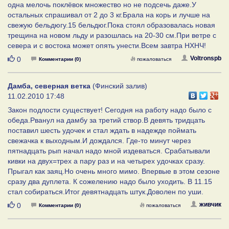
одна мелочь поклёвок множество но не подсечь даже.У
остальных спрашивал от 2 до 3 кг.Брала на корь и лучше на
свежую бельдюгу.15 бельдюг.Пока стоял образовалась новая
трещина на новом льду и разошлась на 20-30 см.При ветре с
севера и с востока может опять унести.Всем завтра НХНЧ!
Нравится
Voltronspb
0
Комментарии (0)
пожаловаться
Дамба, северная ветка
(Финский залив)
11.02.2010 17:48
Закон подлости существует! Сегодня на работу надо было с
обеда.Рванул на дамбу за третий створ.В девять тридцать
поставил шесть удочек и стал ждать в надежде поймать
свежачка к выходным.И дождался. Где-то минут через
пятнадцать рып начал надо мной издеваться. Срабатывали
кивки на двух=трех а пару раз и на четырех удочках сразу.
Прыгал как заяц.Но очень много мимо. Впервые в этом сезоне
сразу два дуплета. К сожелению надо было уходить. В 11.15
стал собираться.Итог девятнадцать штук.Доволен по уши.
Нравится
живчик
0
Комментарии (0)
пожаловаться