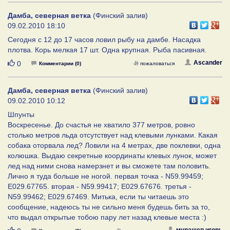
Дамба, северная ветка
(Финский залив)
09.02.2010 18:10
Сегодня с 12 до 17 часов ловил рыбу на дамбе. Насадка
плотва. Корь мелкая 17 шт. Одна крупная. Рыба пасивная.
Нравится
Ascander
0
Комментарии (0)
пожаловаться
Дамба, северная ветка
(Финский залив)
09.02.2010 10:12
Шпунты
Воскресенье. До счастья не хватило 377 метров, ровно
столько метров льда отсутствует над клевыми лунками. Какая
собака оторвала лед? Ловили на 4 метрах, две поклевки, одна
колюшка. Выдаю секретные координаты клевых лунок, может
лед над ними снова намерзнет и вы сможете там половить.
Лично я туда больше не ногой. первая точка - N59.99459;
E029.67765. вторая - N59.99417; E029.67676. третья -
N59.99462; E029.67469. Митька, если ты читаешь это
сообщение, надеюсь ты не сильно меня будешь бить за то,
что выдал открытые тобою пару лет назад клевые места :)
мурашев игорь