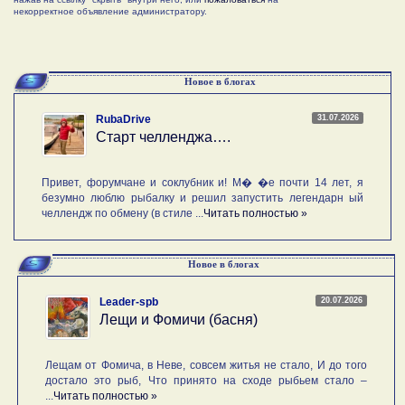
некорректное объявление администратору.
Новое в блогах
31.07.2026
RubaDrive
Старт челленджа….
Привет, форумчане и соклубник и! М� �е почти 14 лет, я
безумно люблю рыбалку и решил запустить легендарн ый
челлендж по обмену (в стиле ...
Читать полностью »
Новое в блогах
20.07.2026
Leader-spb
Лещи и Фомичи (басня)
Лещам от Фомича, в Неве, совсем житья не стало, И до того
достало это рыб, Что принято на сходе рыбьем стало –
...
Читать полностью »