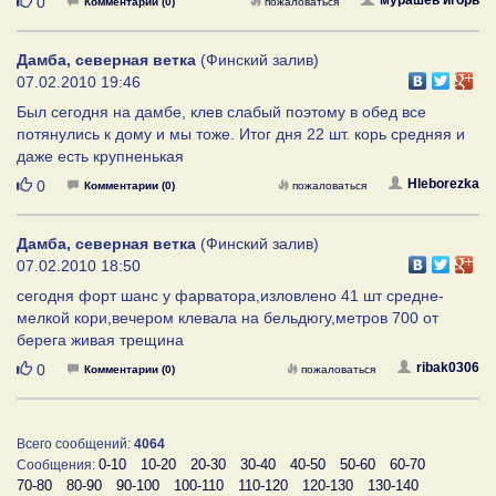
Нравится
0
Комментарии (0)
пожаловаться
Дамба, северная ветка
(Финский залив)
07.02.2010 19:46
Был сегодня на дамбе, клев слабый поэтому в обед все
потянулись к дому и мы тоже. Итог дня 22 шт. корь средняя и
даже есть крупненькая
Нравится
Hleborezka
0
Комментарии (0)
пожаловаться
Дамба, северная ветка
(Финский залив)
07.02.2010 18:50
сегодня форт шанс у фарватора,изловлено 41 шт средне-
мелкой кори,вечером клевала на бельдюгу,метров 700 от
берега живая трещина
Нравится
ribak0306
0
Комментарии (0)
пожаловаться
Всего сообщений:
4064
0-10
10-20
20-30
30-40
40-50
50-60
60-70
Сообщения:
70-80
80-90
90-100
100-110
110-120
120-130
130-140