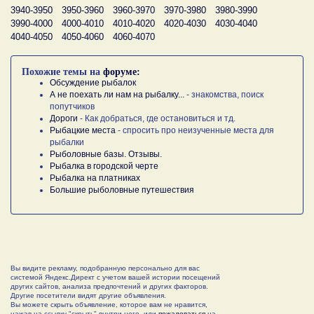
3940-3950
3950-3960
3960-3970
3970-3980
3980-3990
3990-4000
4000-4010
4010-4020
4020-4030
4030-4040
4040-4050
4050-4060
4060-4070
Похожие темы на
форуме:
Обсуждение рыбалок
А не поехать ли нам на рыбалку...
- знакомства, поиск
попутчиков
Дороги
- Как добраться, где остановиться и тд.
Рыбацкие места
- спросить про неизученные места для
рыбалки
Рыболовные базы. Отзывы.
Рыбалка в городской черте
Рыбалка на платниках
Большие рыболовные путешествия
Вы видите рекламу, подобранную персонально для вас
системой Яндекс.Директ с учетом вашей истории посещений
других сайтов, анализа предпочтений и других факторов.
Другие посетители видят другие объявления.
Вы можете скрыть объявление, которое вам не нравится,
нажав на ссылку "скрыть" внутри него, или
пожаловаться
на