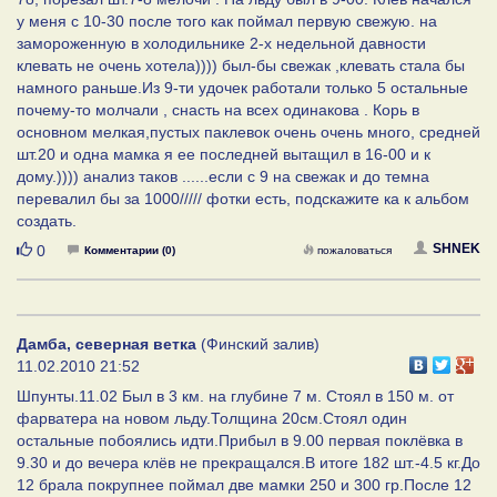
у меня с 10-30 после того как поймал первую свежую. на
замороженную в холодильнике 2-х недельной давности
клевать не очень хотела)))) был-бы свежак ,клевать стала бы
намного раньше.Из 9-ти удочек работали только 5 остальные
почему-то молчали , снасть на всех одинакова . Корь в
основном мелкая,пустых паклевок очень очень много, средней
шт.20 и одна мамка я ее последней вытащил в 16-00 и к
дому.)))) анализ таков ......если с 9 на свежак и до темна
перевалил бы за 1000///// фотки есть, подскажите ка к альбом
создать.
Нравится
SHNEK
0
Комментарии (0)
пожаловаться
Дамба, северная ветка
(Финский залив)
11.02.2010 21:52
Шпунты.11.02 Был в 3 км. на глубине 7 м. Стоял в 150 м. от
фарватера на новом льду.Толщина 20см.Стоял один
остальные побоялись идти.Прибыл в 9.00 первая поклёвка в
9.30 и до вечера клёв не прекращался.В итоге 182 шт.-4.5 кг.До
12 брала покрупнее поймал две мамки 250 и 300 гр.После 12