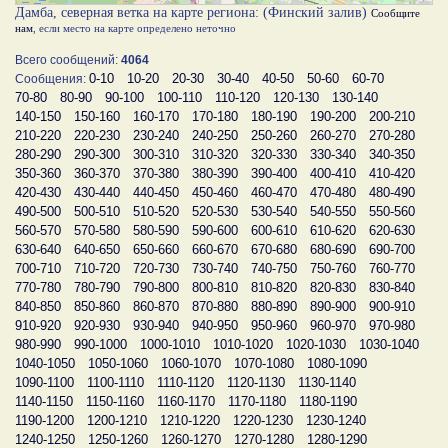
Дамба, северная ветка на карте региона: (Финский залив)
Сообщите
нам
, если место на карте определено неточно
Всего сообщений:
4064
0-10
10-20
20-30
30-40
40-50
50-60
60-70
Сообщения:
70-80
80-90
90-100
100-110
110-120
120-130
130-140
140-150
150-160
160-170
170-180
180-190
190-200
200-210
210-220
220-230
230-240
240-250
250-260
260-270
270-280
280-290
290-300
300-310
310-320
320-330
330-340
340-350
350-360
360-370
370-380
380-390
390-400
400-410
410-420
420-430
430-440
440-450
450-460
460-470
470-480
480-490
490-500
500-510
510-520
520-530
530-540
540-550
550-560
560-570
570-580
580-590
590-600
600-610
610-620
620-630
630-640
640-650
650-660
660-670
670-680
680-690
690-700
700-710
710-720
720-730
730-740
740-750
750-760
760-770
770-780
780-790
790-800
800-810
810-820
820-830
830-840
840-850
850-860
860-870
870-880
880-890
890-900
900-910
910-920
920-930
930-940
940-950
950-960
960-970
970-980
980-990
990-1000
1000-1010
1010-1020
1020-1030
1030-1040
1040-1050
1050-1060
1060-1070
1070-1080
1080-1090
1090-1100
1100-1110
1110-1120
1120-1130
1130-1140
1140-1150
1150-1160
1160-1170
1170-1180
1180-1190
1190-1200
1200-1210
1210-1220
1220-1230
1230-1240
1240-1250
1250-1260
1260-1270
1270-1280
1280-1290