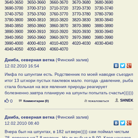
3640-3650
3650-3660
3660-3670
3670-3680
3680-3690
3690-3700
3700-3710
3710-3720
3720-3730
3730-3740
3740-3750
3750-3760
3760-3770
3770-3780
3780-3790
3790-3800
3800-3810
3810-3820
3820-3830
3830-3840
3840-3850
3850-3860
3860-3870
3870-3880
3880-3890
3890-3900
3900-3910
3910-3920
3920-3930
3930-3940
3940-3950
3950-3960
3960-3970
3970-3980
3980-3990
3990-4000
4000-4010
4010-4020
4020-4030
4030-4040
4040-4050
4050-4060
4060-4070
Дамба, северная ветка
(Финский залив)
12.02.2010 16:54
Имфа по шпунтам есть. Родственник по моей наводке съездил
итог 13 шт.кори пустых паклевок мало. погода -давление, рыба
стала больная на все явления природы реагирует
болезненно.завтра планирую на шпунты попытать счастья))))))
Нравится
SHNEK
0
Комментарии (0)
пожаловаться
Дамба, северная ветка
(Финский залив)
12.02.2010 08:40
Вчера был на шпунтах, в 182 шт.верю)))) сам поймал чистым
78, порезал шт.7-8 мелочи . На льду был в 9-00. Клев начался