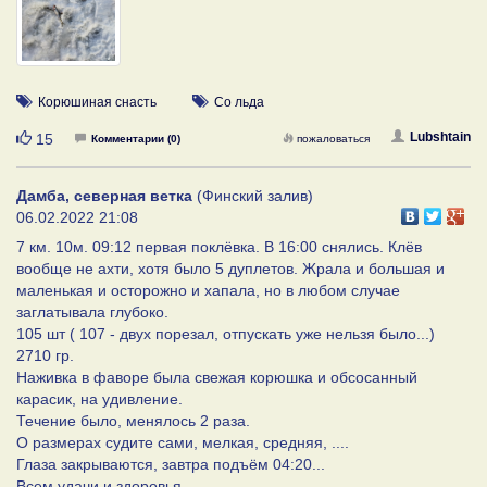
Корюшиная снасть
Со льда
Нравится
Lubshtain
15
Комментарии (0)
пожаловаться
Дамба, северная ветка
(Финский залив)
06.02.2022 21:08
7 км. 10м. 09:12 первая поклёвка. В 16:00 снялись. Клёв
вообще не ахти, хотя было 5 дуплетов. Жрала и большая и
маленькая и осторожно и хапала, но в любом случае
заглатывала глубоко.
105 шт ( 107 - двух порезал, отпускать уже нельзя было...)
2710 гр.
Наживка в фаворе была свежая корюшка и обсосанный
карасик, на удивление.
Течение было, менялось 2 раза.
О размерах судите сами, мелкая, средняя, ....
Глаза закрываются, завтра подъём 04:20...
Всем удачи и здоровья..