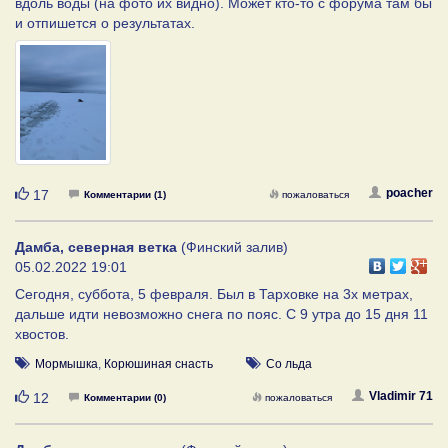
вдоль воды (на фото их видно). Может кто-то с форума там бы
и отпишется о результатах.
Нравится
poacher
17
Комментарии (1)
пожаловаться
Дамба, северная ветка
(Финский залив)
05.02.2022 19:01
Сегодня, суббота, 5 февраля. Был в Тарховке на 3х метрах,
дальше идти невозможно снега по пояс. С 9 утра до 15 дня 11
хвостов.
Мормышка
,
Корюшиная снасть
Со льда
Нравится
Vladimir 71
12
Комментарии (0)
пожаловаться