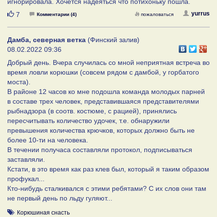
игнорировала. Хочется надеяться что потихоньку пошла.
Нравится
yurrus
7
Комментарии (4)
пожаловаться
Дамба, северная ветка
(Финский залив)
08.02.2022 09:36
Добрый день. Вчера случилась со мной неприятная встреча во
время ловли корюшки (совсем рядом с дамбой, у горбатого
моста).
В районе 12 часов ко мне подошла команда молодых парней
в составе трех человек, представившаяся представителями
рыбнадзора (в соотв. костюме, с рацией), принялись
пересчитывать количество удочек, т.е. обнаружили
превышения количества крючков, которых должно быть не
более 10-ти на человека.
В течении получаса составляли протокол, подписываться
заставляли.
Кстати, в это время как раз клев был, который я таким образом
профукал...
Кто-нибудь сталкивался с этими ребятами? С их слов они там
не первый день по льду гуляют...
Корюшиная снасть