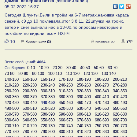
Дамба, северная ветка
(Финский залив)
05.02.2022 16:37
Сегодня Шпунты.Были в троём на 6-7 метрах.наживка карась
свежий. с9 до 10 поклевала.итог 3 8 11. 22штучки на троих.
ветер и снег выгнали нас в 13-00.по опросам некоторые и
поклёвки не видели. всем НХНЧ.
Нравится
угр
10
Комментарии (2)
пожаловаться
Всего сообщений:
4064
0-10
10-20
20-30
30-40
40-50
50-60
60-70
Сообщения:
70-80
80-90
90-100
100-110
110-120
120-130
130-140
140-150
150-160
160-170
170-180
180-190
190-200
200-210
210-220
220-230
230-240
240-250
250-260
260-270
270-280
280-290
290-300
300-310
310-320
320-330
330-340
340-350
350-360
360-370
370-380
380-390
390-400
400-410
410-420
420-430
430-440
440-450
450-460
460-470
470-480
480-490
490-500
500-510
510-520
520-530
530-540
540-550
550-560
560-570
570-580
580-590
590-600
600-610
610-620
620-630
630-640
640-650
650-660
660-670
670-680
680-690
690-700
700-710
710-720
720-730
730-740
740-750
750-760
760-770
770-780
780-790
790-800
800-810
810-820
820-830
830-840