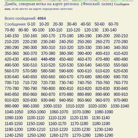
Дамба, северная ветка на карте региона: (Финский залив)
Сообщите
нам
, если место на карте определено неточно
Всего сообщений:
4064
0-10
10-20
20-30
30-40
40-50
50-60
60-70
Сообщения:
70-80
80-90
90-100
100-110
110-120
120-130
130-140
140-150
150-160
160-170
170-180
180-190
190-200
200-210
210-220
220-230
230-240
240-250
250-260
260-270
270-280
280-290
290-300
300-310
310-320
320-330
330-340
340-350
350-360
360-370
370-380
380-390
390-400
400-410
410-420
420-430
430-440
440-450
450-460
460-470
470-480
480-490
490-500
500-510
510-520
520-530
530-540
540-550
550-560
560-570
570-580
580-590
590-600
600-610
610-620
620-630
630-640
640-650
650-660
660-670
670-680
680-690
690-700
700-710
710-720
720-730
730-740
740-750
750-760
760-770
770-780
780-790
790-800
800-810
810-820
820-830
830-840
840-850
850-860
860-870
870-880
880-890
890-900
900-910
910-920
920-930
930-940
940-950
950-960
960-970
970-980
980-990
990-1000
1000-1010
1010-1020
1020-1030
1030-1040
1040-1050
1050-1060
1060-1070
1070-1080
1080-1090
1090-1100
1100-1110
1110-1120
1120-1130
1130-1140
1140-1150
1150-1160
1160-1170
1170-1180
1180-1190
1190-1200
1200-1210
1210-1220
1220-1230
1230-1240
1240-1250
1250-1260
1260-1270
1270-1280
1280-1290