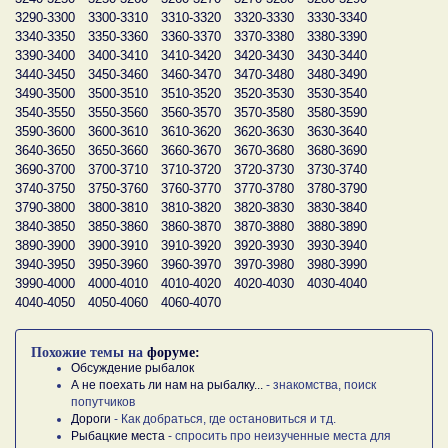
3290-3300
3300-3310
3310-3320
3320-3330
3330-3340
3340-3350
3350-3360
3360-3370
3370-3380
3380-3390
3390-3400
3400-3410
3410-3420
3420-3430
3430-3440
3440-3450
3450-3460
3460-3470
3470-3480
3480-3490
3490-3500
3500-3510
3510-3520
3520-3530
3530-3540
3540-3550
3550-3560
3560-3570
3570-3580
3580-3590
3590-3600
3600-3610
3610-3620
3620-3630
3630-3640
3640-3650
3650-3660
3660-3670
3670-3680
3680-3690
3690-3700
3700-3710
3710-3720
3720-3730
3730-3740
3740-3750
3750-3760
3760-3770
3770-3780
3780-3790
3790-3800
3800-3810
3810-3820
3820-3830
3830-3840
3840-3850
3850-3860
3860-3870
3870-3880
3880-3890
3890-3900
3900-3910
3910-3920
3920-3930
3930-3940
3940-3950
3950-3960
3960-3970
3970-3980
3980-3990
3990-4000
4000-4010
4010-4020
4020-4030
4030-4040
4040-4050
4050-4060
4060-4070
Похожие темы на
форуме:
Обсуждение рыбалок
А не поехать ли нам на рыбалку...
- знакомства, поиск
попутчиков
Дороги
- Как добраться, где остановиться и тд.
Рыбацкие места
- спросить про неизученные места для