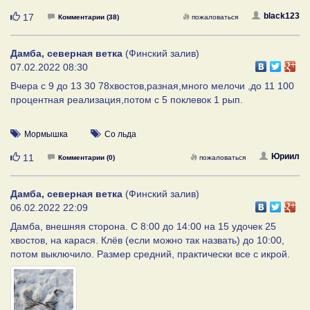
Нравится
black123
17
Комментарии (38)
пожаловаться
Дамба, северная ветка
(Финский залив)
07.02.2022 08:30
Вчера с 9 до 13 30 78хвостов,разная,много мелочи ,до 11 100
процентная реализация,потом с 5 поклевок 1 рып.
Мормышка
Со льда
Нравится
Юриил
11
Комментарии (0)
пожаловаться
Дамба, северная ветка
(Финский залив)
06.02.2022 22:09
Дамба, внешняя сторона. С 8:00 до 14:00 на 15 удочек 25
хвостов, на карася. Клёв (если можно так назвать) до 10:00,
потом выключило. Размер средний, практически все с икрой.