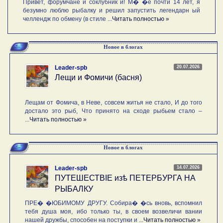
Привет, форумчане и соклубник и! М� �е почти 14 лет, я
безумно люблю рыбалку и решил запустить легендарн ый
челлендж по обмену (в стиле ...
Читать полностью »
Новое в блогах
20.07.2026
Leader-spb
Лещи и Фомичи (басня)
Лещам от Фомича, в Неве, совсем житья не стало, И до того
достало это рыб, Что принято на сходе рыбьем стало –
...
Читать полностью »
Новое в блогах
14.07.2026
Leader-spb
ПУТЕШЕСТВIE изѣ ПЕТЕРБУРГА НА
РЫБАЛКУ
ПРЕ� �ЮБИМОМУ ДРУГУ. Собира� �сь вновь, вспомнил
тебя душа моя, ибо только ты, в своем возвеличи вании
нашей дружбы, способен на поступки и ...
Читать полностью »