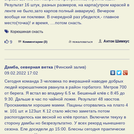
Результат 16 штук, разных размеров, на карпа(утром карасей в
ленте не было,зато карпов полный аквариум). Вечером
вообще ни поклевки. В очередной раз убедился,- главное
место(точка)! и время, ....потом снасть.
Корюшиная снасть
Нравится
Антон Шимкус
9
Комментарии (3)
пожаловаться
Дамба, северная ветка
(Финский залив)
09.02.2022 17:02
Сегодня команда 3 человека по вчерашней наводке добрых
людей корюшатников рванула в район горбатого. Метров 700
от берега. Я встал во впадину 6.5 м. Бешеный клёв с 8:45 до
9:30. Дальше в час по чайной ложке. Результат 48 хвостов.
Проскакивали хорошие мамки. Пацаны оторвались на плато 4
м. 101 шт. и 123шт. К 12 стало жёстко заметать потом
распогодилось как весной но клёв пропал. Включили текуху в
сторону дамбы но безрезультатно. У всех рекорд нынешнего
сезона. Еле досидели до 15:00. Блесны сегодня практически