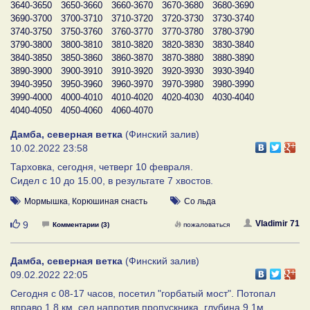
3640-3650
3650-3660
3660-3670
3670-3680
3680-3690
3690-3700
3700-3710
3710-3720
3720-3730
3730-3740
3740-3750
3750-3760
3760-3770
3770-3780
3780-3790
3790-3800
3800-3810
3810-3820
3820-3830
3830-3840
3840-3850
3850-3860
3860-3870
3870-3880
3880-3890
3890-3900
3900-3910
3910-3920
3920-3930
3930-3940
3940-3950
3950-3960
3960-3970
3970-3980
3980-3990
3990-4000
4000-4010
4010-4020
4020-4030
4030-4040
4040-4050
4050-4060
4060-4070
Дамба, северная ветка
(Финский залив)
10.02.2022 23:58
Тарховка, сегодня, четверг 10 февраля.
Сидел с 10 до 15.00, в результате 7 хвостов.
Мормышка
,
Корюшиная снасть
Со льда
Нравится
Vladimir 71
9
Комментарии (3)
пожаловаться
Дамба, северная ветка
(Финский залив)
09.02.2022 22:05
Сегодня с 08-17 часов, посетил "горбатый мост". Потопал
вправо 1,8 км, сел напротив пропускника, глубина 9,1м.