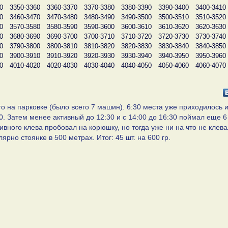
0
3350-3360
3360-3370
3370-3380
3380-3390
3390-3400
3400-3410
0
3460-3470
3470-3480
3480-3490
3490-3500
3500-3510
3510-3520
0
3570-3580
3580-3590
3590-3600
3600-3610
3610-3620
3620-3630
0
3680-3690
3690-3700
3700-3710
3710-3720
3720-3730
3730-3740
0
3790-3800
3800-3810
3810-3820
3820-3830
3830-3840
3840-3850
0
3900-3910
3910-3920
3920-3930
3930-3940
3940-3950
3950-3960
0
4010-4020
4020-4030
4030-4040
4040-4050
4050-4060
4060-4070
то на парковке (было всего 7 машин). 6:30 места уже приходилось и
00. Затем менее активный до 12:30 и с 14:00 до 16:30 поймал еще 6
ивного клева пробовал на корюшку, но тогда уже ни на что не клева
рно стоянке в 500 метрах. Итог: 45 шт. на 600 гр.