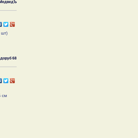
МедведЪ
 шт)
доруб 68
,
5 см