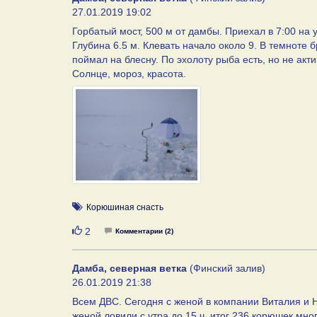
27.01.2019 19:02
Горбатый мост, 500 м от дамбы. Приехал в 7:00 на
Глубина 6.5 м. Клевать начало около 9. В темноте б
поймал на блесну. По эхолоту рыба есть, но не акт
Солнце, мороз, красота.
Корюшиная снасть
Нравится
2
Комментарии (2)
Дамба, северная ветка
(Финский залив)
26.01.2019 21:38
Всем ДВС. Сегодня с женой в компании Виталия и 
женой ловили с утра до 15 ч. итог 236 корюшек мно