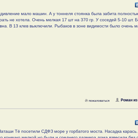
 удивление мало машин. А у тоннеля стоянка была забита полность
рать не хотела. Очень мелкая 17 шт на 370 гр. У соседей 5-10 шт. 
ивна. В 13 клев выключили. Рыбаков в зоне видимости было очень м
Роман из
пожаловаться
Наташи Тё посетили СДФЗ море у горбатого моста. Насадка карась.
го конечно мелкой но были и среднего размера дома взвесили без 