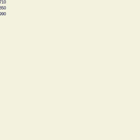
710
850
990