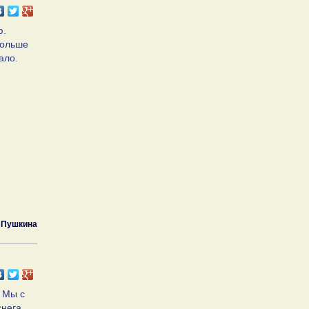
ю.
Больше
ало.
 Пушкина
 Мы с
снега