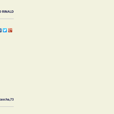
D RINALD
tascha,73