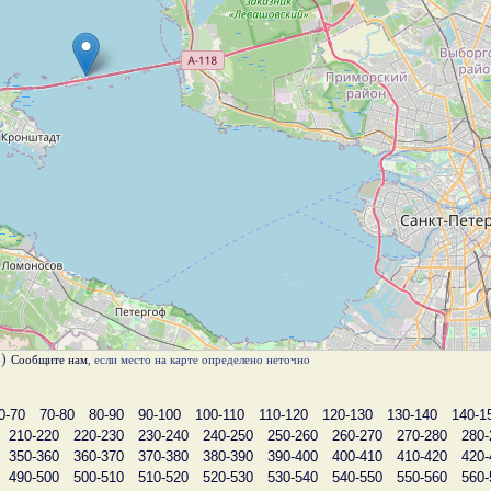
в)
Сообщите нам
, если место на карте определено неточно
0-70
70-80
80-90
90-100
100-110
110-120
120-130
130-140
140-1
210-220
220-230
230-240
240-250
250-260
260-270
270-280
280-
350-360
360-370
370-380
380-390
390-400
400-410
410-420
420-
490-500
500-510
510-520
520-530
530-540
540-550
550-560
560-