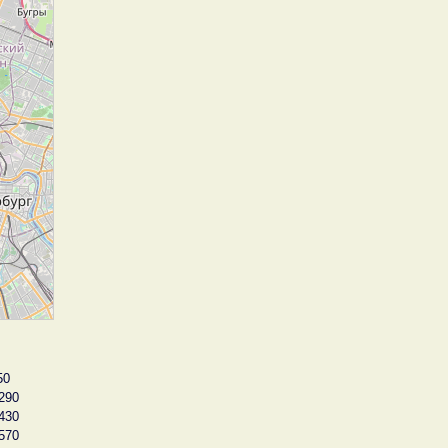
50
290
430
570