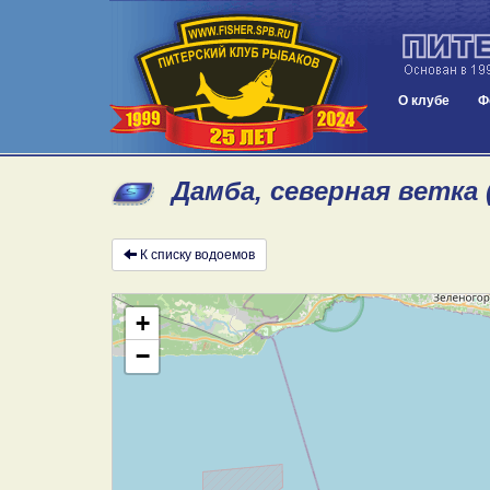
О клубе
Ф
Дамба, северная ветка 
К списку водоемов
+
−