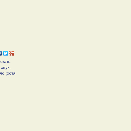
скать.
 штук.
ло (хотя