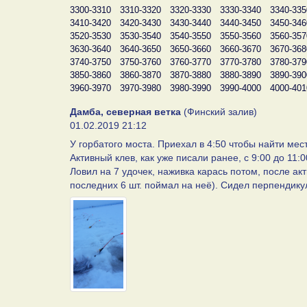
3300-3310
3310-3320
3320-3330
3330-3340
3340-335
3410-3420
3420-3430
3430-3440
3440-3450
3450-346
3520-3530
3530-3540
3540-3550
3550-3560
3560-357
3630-3640
3640-3650
3650-3660
3660-3670
3670-368
3740-3750
3750-3760
3760-3770
3770-3780
3780-379
3850-3860
3860-3870
3870-3880
3880-3890
3890-390
3960-3970
3970-3980
3980-3990
3990-4000
4000-401
Дамба, северная ветка
(Финский залив)
01.02.2019 21:12
У горбатого моста. Приехал в 4:50 чтобы найти мес
Активный клев, как уже писали ранее, с 9:00 до 11:
Ловил на 7 удочек, наживка карась потом, после акт
последних 6 шт. поймал на неё). Сидел перпендикуля