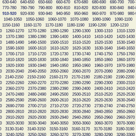
630-640
640-650
650-660
660-670
670-680
680-690
690-700
700-
770-780
780-790
790-800
800-810
810-820
820-830
830-840
840-
910-920
920-930
930-940
940-950
950-960
960-970
970-980
980-
1040-1050
1050-1060
1060-1070
1070-1080
1080-1090
1090-1100
1150-1160
1160-1170
1170-1180
1180-1190
1190-1200
1200-1210
0
1260-1270
1270-1280
1280-1290
1290-1300
1300-1310
1310-1320
0
1370-1380
1380-1390
1390-1400
1400-1410
1410-1420
1420-1430
0
1480-1490
1490-1500
1500-1510
1510-1520
1520-1530
1530-1540
0
1590-1600
1600-1610
1610-1620
1620-1630
1630-1640
1640-1650
0
1700-1710
1710-1720
1720-1730
1730-1740
1740-1750
1750-1760
0
1810-1820
1820-1830
1830-1840
1840-1850
1850-1860
1860-1870
0
1920-1930
1930-1940
1940-1950
1950-1960
1960-1970
1970-1980
0
2030-2040
2040-2050
2050-2060
2060-2070
2070-2080
2080-2090
0
2140-2150
2150-2160
2160-2170
2170-2180
2180-2190
2190-2200
0
2250-2260
2260-2270
2270-2280
2280-2290
2290-2300
2300-2310
0
2360-2370
2370-2380
2380-2390
2390-2400
2400-2410
2410-2420
0
2470-2480
2480-2490
2490-2500
2500-2510
2510-2520
2520-2530
0
2580-2590
2590-2600
2600-2610
2610-2620
2620-2630
2630-2640
0
2690-2700
2700-2710
2710-2720
2720-2730
2730-2740
2740-2750
0
2800-2810
2810-2820
2820-2830
2830-2840
2840-2850
2850-2860
0
2910-2920
2920-2930
2930-2940
2940-2950
2950-2960
2960-2970
0
3020-3030
3030-3040
3040-3050
3050-3060
3060-3070
3070-3080
0
3130-3140
3140-3150
3150-3160
3160-3170
3170-3180
3180-3190
0
3240-3250
3250-3260
3260-3270
3270-3280
3280-3290
3290-3300