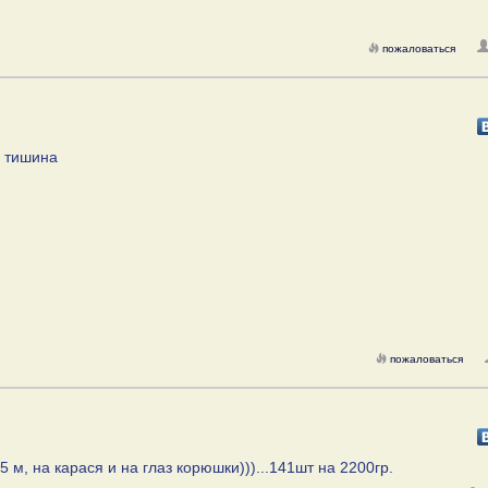
пожаловаться
м тишина
пожаловаться
5 м, на карася и на глаз корюшки)))...141шт на 2200гр.