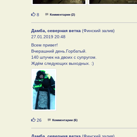
Нравится
8
Комментарии (2)
Дамба, северная ветка
(Финский залив)
27.01.2019 20:48
Всем привет!
Вчерашний день.Горбатый.
140 штучек на двоих с супругом.
Ждём следующих выходных. :)
Нравится
26
Комментарии (6)
Дамба, северная ветка
(Финский залив)