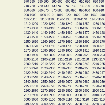
570-580
580-590
590-600
600-610
610-620
620-630
710-720
720-730
730-740
740-750
750-760
760-770
850-860
860-870
870-880
880-890
890-900
900-910
990-1000
1000-1010
1010-1020
1020-1030
1030-1040
1100-1110
1110-1120
1120-1130
1130-1140
1140-1150
1210-1220
1220-1230
1230-1240
1240-1250
1250-126
1320-1330
1330-1340
1340-1350
1350-1360
1360-137
1430-1440
1440-1450
1450-1460
1460-1470
1470-148
1540-1550
1550-1560
1560-1570
1570-1580
1580-159
1650-1660
1660-1670
1670-1680
1680-1690
1690-170
1760-1770
1770-1780
1780-1790
1790-1800
1800-181
1870-1880
1880-1890
1890-1900
1900-1910
1910-192
1980-1990
1990-2000
2000-2010
2010-2020
2020-203
2090-2100
2100-2110
2110-2120
2120-2130
2130-214
2200-2210
2210-2220
2220-2230
2230-2240
2240-225
2310-2320
2320-2330
2330-2340
2340-2350
2350-236
2420-2430
2430-2440
2440-2450
2450-2460
2460-247
2530-2540
2540-2550
2550-2560
2560-2570
2570-258
2640-2650
2650-2660
2660-2670
2670-2680
2680-269
2750-2760
2760-2770
2770-2780
2780-2790
2790-280
2860-2870
2870-2880
2880-2890
2890-2900
2900-291
2970-2980
2980-2990
2990-3000
3000-3010
3010-302
3080-3090
3090-3100
3100-3110
3110-3120
3120-313
3190-3200
3200-3210
3210-3220
3220-3230
3230-324