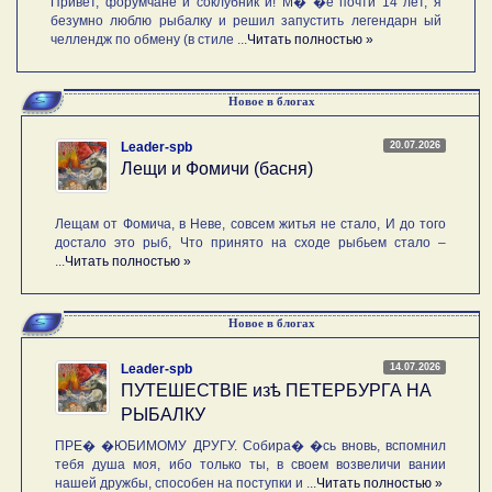
Привет, форумчане и соклубник и! М� �е почти 14 лет, я
безумно люблю рыбалку и решил запустить легендарн ый
челлендж по обмену (в стиле ...
Читать полностью »
Новое в блогах
20.07.2026
Leader-spb
Лещи и Фомичи (басня)
Лещам от Фомича, в Неве, совсем житья не стало, И до того
достало это рыб, Что принято на сходе рыбьем стало –
...
Читать полностью »
Новое в блогах
14.07.2026
Leader-spb
ПУТЕШЕСТВIE изѣ ПЕТЕРБУРГА НА
РЫБАЛКУ
ПРЕ� �ЮБИМОМУ ДРУГУ. Собира� �сь вновь, вспомнил
тебя душа моя, ибо только ты, в своем возвеличи вании
нашей дружбы, способен на поступки и ...
Читать полностью »