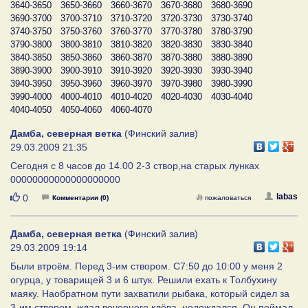
3640-3650
3650-3660
3660-3670
3670-3680
3680-3690
3690-3700
3700-3710
3710-3720
3720-3730
3730-3740
3740-3750
3750-3760
3760-3770
3770-3780
3780-3790
3790-3800
3800-3810
3810-3820
3820-3830
3830-3840
3840-3850
3850-3860
3860-3870
3870-3880
3880-3890
3890-3900
3900-3910
3910-3920
3920-3930
3930-3940
3940-3950
3950-3960
3960-3970
3970-3980
3980-3990
3990-4000
4000-4010
4010-4020
4020-4030
4030-4040
4040-4050
4050-4060
4060-4070
Дамба, северная ветка
(Финский залив)
29.03.2009 21:35
Cегодня с 8 часов до 14.00 2-3 створ,на старых лунках
00000000000000000000
Нравится
labas
0
Комментарии (0)
пожаловаться
Дамба, северная ветка
(Финский залив)
29.03.2009 19:14
Были втроём. Перед 3-им створом. С7:50 до 10:00 у меня 2
огурца, у товарищей 3 и 6 штук. Решили ехать к Толбухину
маяку. Наобратном пути захватили рыбака, который сидел за
3-им створом, ждал вечернего клёва, недождался. Он поймал