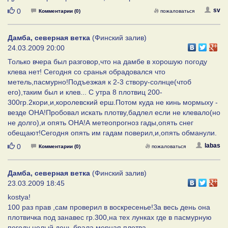
Нравится
sv
0
Комментарии (0)
пожаловаться
Дамба, северная ветка
(Финский залив)
24.03.2009 20:00
Только вчера был разговор,что на дамбе в хорошую погоду
клева нет! Сегодня со сранья обрадовался что
метель,пасмурно!Подъезжая к 2-3 створу-солнце(чтоб
его),таким был и клев... С утра 8 плотвиц 200-
300гр.2кори,и,королевский ерш.Потом куда не кинь мормыху -
везде ОНА!Пробовал искать плотву,бадлел если не клевало(но
не долго),и опять ОНА!А метеопрогноз гады,опять снег
обещают!Сегодня опять им гадам поверил,и,опять обманули.
Нравится
labas
0
Комментарии (0)
пожаловаться
Дамба, северная ветка
(Финский залив)
23.03.2009 18:45
kostya!
100 раз прав ,сам проверил в воскресенье!За весь день она
плотвичка под занавес гр.300,на тех лунках где в пасмурную
погоду целый день брала мерная плотва.