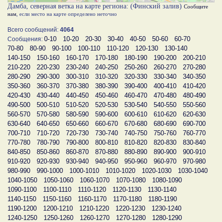
Дамба, северная ветка на карте региона: (Финский залив)
Сообщите
нам
, если место на карте определено неточно
Всего сообщений:
4064
0-10
10-20
20-30
30-40
40-50
50-60
60-70
Сообщения:
70-80
80-90
90-100
100-110
110-120
120-130
130-140
140-150
150-160
160-170
170-180
180-190
190-200
200-210
210-220
220-230
230-240
240-250
250-260
260-270
270-280
280-290
290-300
300-310
310-320
320-330
330-340
340-350
350-360
360-370
370-380
380-390
390-400
400-410
410-420
420-430
430-440
440-450
450-460
460-470
470-480
480-490
490-500
500-510
510-520
520-530
530-540
540-550
550-560
560-570
570-580
580-590
590-600
600-610
610-620
620-630
630-640
640-650
650-660
660-670
670-680
680-690
690-700
700-710
710-720
720-730
730-740
740-750
750-760
760-770
770-780
780-790
790-800
800-810
810-820
820-830
830-840
840-850
850-860
860-870
870-880
880-890
890-900
900-910
910-920
920-930
930-940
940-950
950-960
960-970
970-980
980-990
990-1000
1000-1010
1010-1020
1020-1030
1030-1040
1040-1050
1050-1060
1060-1070
1070-1080
1080-1090
1090-1100
1100-1110
1110-1120
1120-1130
1130-1140
1140-1150
1150-1160
1160-1170
1170-1180
1180-1190
1190-1200
1200-1210
1210-1220
1220-1230
1230-1240
1240-1250
1250-1260
1260-1270
1270-1280
1280-1290