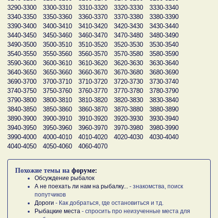
3290-3300
3300-3310
3310-3320
3320-3330
3330-3340
3340-3350
3350-3360
3360-3370
3370-3380
3380-3390
3390-3400
3400-3410
3410-3420
3420-3430
3430-3440
3440-3450
3450-3460
3460-3470
3470-3480
3480-3490
3490-3500
3500-3510
3510-3520
3520-3530
3530-3540
3540-3550
3550-3560
3560-3570
3570-3580
3580-3590
3590-3600
3600-3610
3610-3620
3620-3630
3630-3640
3640-3650
3650-3660
3660-3670
3670-3680
3680-3690
3690-3700
3700-3710
3710-3720
3720-3730
3730-3740
3740-3750
3750-3760
3760-3770
3770-3780
3780-3790
3790-3800
3800-3810
3810-3820
3820-3830
3830-3840
3840-3850
3850-3860
3860-3870
3870-3880
3880-3890
3890-3900
3900-3910
3910-3920
3920-3930
3930-3940
3940-3950
3950-3960
3960-3970
3970-3980
3980-3990
3990-4000
4000-4010
4010-4020
4020-4030
4030-4040
4040-4050
4050-4060
4060-4070
Похожие темы на
форуме:
Обсуждение рыбалок
А не поехать ли нам на рыбалку...
- знакомства, поиск
попутчиков
Дороги
- Как добраться, где остановиться и тд.
Рыбацкие места
- спросить про неизученные места для