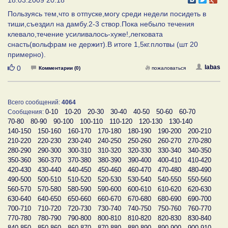
Пользуясь тем,что в отпуске,могу среди недели посидеть в
тиши,съездил на дамбу.2-3 створ.Пока небыло течения
клевало,течение усиливалось-хуже!,легковата
снасть(вольфрам не держит).В итоге 1,5кг.плотвы (шт 20
примерно).
Нравится
labas
0
Комментарии (0)
пожаловаться
Всего сообщений:
4064
0-10
10-20
20-30
30-40
40-50
50-60
60-70
Сообщения:
70-80
80-90
90-100
100-110
110-120
120-130
130-140
140-150
150-160
160-170
170-180
180-190
190-200
200-210
210-220
220-230
230-240
240-250
250-260
260-270
270-280
280-290
290-300
300-310
310-320
320-330
330-340
340-350
350-360
360-370
370-380
380-390
390-400
400-410
410-420
420-430
430-440
440-450
450-460
460-470
470-480
480-490
490-500
500-510
510-520
520-530
530-540
540-550
550-560
560-570
570-580
580-590
590-600
600-610
610-620
620-630
630-640
640-650
650-660
660-670
670-680
680-690
690-700
700-710
710-720
720-730
730-740
740-750
750-760
760-770
770-780
780-790
790-800
800-810
810-820
820-830
830-840
840-850
850-860
860-870
870-880
880-890
890-900
900-910