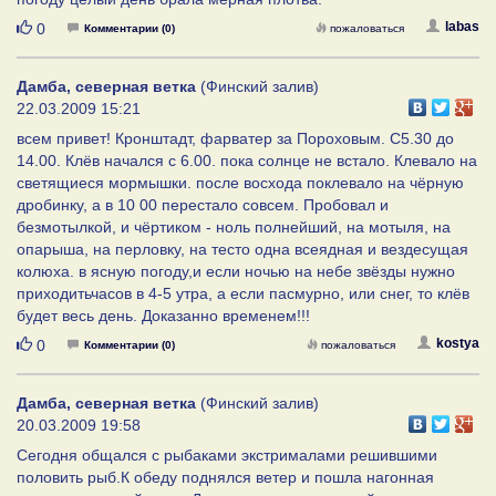
Нравится
labas
0
Комментарии (0)
пожаловаться
Дамба, северная ветка
(Финский залив)
22.03.2009 15:21
всем привет! Кронштадт, фарватер за Пороховым. С5.30 до
14.00. Клёв начался с 6.00. пока солнце не встало. Клевало на
светящиеся мормышки. после восхода поклевало на чёрную
дробинку, а в 10 00 перестало совсем. Пробовал и
безмотылкой, и чёртиком - ноль полнейший, на мотыля, на
опарыша, на перловку, на тесто одна всеядная и вездесущая
колюха. в ясную погоду,и если ночью на небе звёзды нужно
приходитьчасов в 4-5 утра, а если пасмурно, или снег, то клёв
будет весь день. Доказанно временем!!!
Нравится
kostya
0
Комментарии (0)
пожаловаться
Дамба, северная ветка
(Финский залив)
20.03.2009 19:58
Сегодня общался с рыбаками экстрималами решившими
половить рыб.К обеду поднялся ветер и пошла нагонная