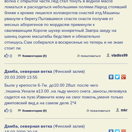
волна с открытой части.Лед стал тонуть в водной массе
ломаться и расходиться небольшими полями.Народ стоявший
ближе к кромке лишился коловоротов снастей итд.Машины
рванули к берегу.Пытавшиеся спасти снасти получив от
месных аборигенов по мордасям примкнули к
сваливающим.Короче шухер конкретный.Завтра заеду на
шанец оценю масштабы бедствия и обязательно
отпишусь.Сам собирался в воскресенье но теперь и не знаю
стоит ли.
Нравится
vladiss99
0
Комментарии (0)
пожаловаться
Дамба, северная ветка
(Финский залив)
20.03.2009 13:55
Были у крепости 6-7м. до10.00 28шт. после чего
,тишина.Уехали в13.00 ,на льду много снега ,заносы,легковуха
садится на пузо.Извините кому не смог помочь,уменя только
джиповский вид,а на самом деле 2*4
Нравится
mkr
0
Комментарии (0)
пожаловаться
Дамба, северная ветка
(Финский залив)
18.03.2009 20:18