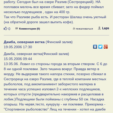
работу. Сегодня был на озере Разлив (Сестрорецкий). НА
поплавок мелочь все время сбивает, зато на фидер поймал
несколько подлещиков , одан на 400 гр.
Так что Разливе рыба есть. И ресторан Шалаш очень уютный
(на обратной дороге зашел выпить кофе).
Нравится
Laps
0
Комментарии (0)
пожаловаться
Дамба, северная ветка
(Финский залив)
19.05.2006 17:30
Дамба, северная ветка(Финский залив)
15.05.2006 09:44
13.05.06. Ловил со стороны города за вторым створом. С 6 до
8 ни одной поклевки. Зато тишина вокруг. Правда ветер в
морду. Не выдержав такого напора стихии, позорно сбежал в
Сестрорецк на озеро Разлив, где в теплой компании местных
рыбололов, под аккомпанимент забористого матерка в
течении часа успешно изловил 2-х неплохих подлещиков,
которых отпусти (предварительно накормив и расцеловав в
лобик.)Подлещики были пойманы с глубины 50 см. Насадка
опарыш. На червя,тесто, кукурузу - ни поклевки. Прикормка -
"Спортивное рыболовство" Лещ на течении - хотел на дамбе