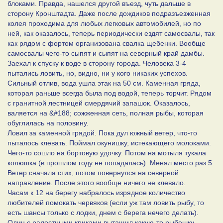
блоками. Правда, нашелся другой въезд, чуть дальше в
сторону Кронштадта. Даже после дождиков подразъезженная
колея проходима для любых легковых автомобилей, но по
ней, как оказалось, теперь периодически ездят самосвалы, так
как рядом с фортом организована свалка щебенки. Вообще
самосвалы чего-то сыпят и сыпят на северный край дамбы.
Заехал к спуску к воде в сторону города. Человека 3-4
пытались ловить, но, видно, ни у кого никаких успехов.
Сильный отлив, вода ушла этак на 50 см. Каменная гряда,
которая раньше всегда была под водой, теперь торчит. Рядом
с гранитной лестницей смердячий запашок. Оказалось,
валяется на &#188; сожженная сеть, полная рыбы, которая
обуглилась на половину.
Ловил за каменной грядой. Пока дул южный ветер, что-то
пыталось клевать. Поймал окунишку, истекающего молоками.
Чего-то сошло на бортовую удочку. Потом на мотыля тукала
колюшка (в прошлом году не попадалась). Менял место раз 5.
Ветер сначала стих, потом повернулся на северной
направление. После этого вообще ничего не клевало.
Часам к 12 на берегу набралось изрядное количество
любителей помокать червяков (если уж там ловить рыбу, то
есть шансы только с лодки, днем с берега нечего делать).
Один с радостными криками вытащил какую-то рыбешку,