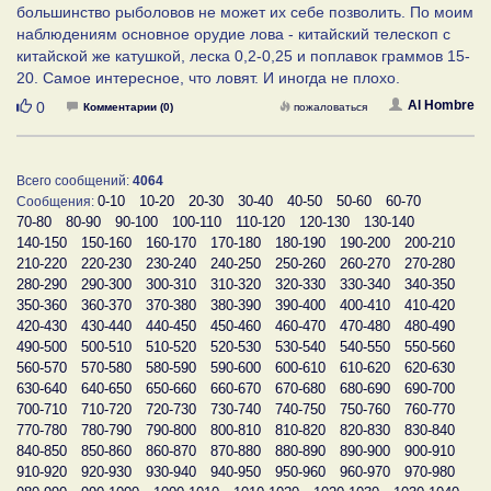
большинство рыболовов не может их себе позволить. По моим
наблюдениям основное орудие лова - китайский телескоп с
китайской же катушкой, леска 0,2-0,25 и поплавок граммов 15-
20. Самое интересное, что ловят. И иногда не плохо.
Нравится
Al Hombre
0
Комментарии (0)
пожаловаться
Всего сообщений:
4064
0-10
10-20
20-30
30-40
40-50
50-60
60-70
Сообщения:
70-80
80-90
90-100
100-110
110-120
120-130
130-140
140-150
150-160
160-170
170-180
180-190
190-200
200-210
210-220
220-230
230-240
240-250
250-260
260-270
270-280
280-290
290-300
300-310
310-320
320-330
330-340
340-350
350-360
360-370
370-380
380-390
390-400
400-410
410-420
420-430
430-440
440-450
450-460
460-470
470-480
480-490
490-500
500-510
510-520
520-530
530-540
540-550
550-560
560-570
570-580
580-590
590-600
600-610
610-620
620-630
630-640
640-650
650-660
660-670
670-680
680-690
690-700
700-710
710-720
720-730
730-740
740-750
750-760
760-770
770-780
780-790
790-800
800-810
810-820
820-830
830-840
840-850
850-860
860-870
870-880
880-890
890-900
900-910
910-920
920-930
930-940
940-950
950-960
960-970
970-980