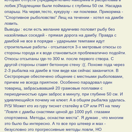
лобик.)Подлещики были пойманы с глубины 50 см. Насадка
опарыш. На червя,тесто, кукурузу - ни поклевки. Прикормка -
"Спортивное рыболовство" Лещ на течении - хотел на дамбе
ловить.
Выводы : если есть желание вдумчиво половит рыбу без
назойливых соседей - прямая дорога на дамбу. Правда с
дамбой не все в порядке - ударными темпами идут
строительные работы - отсыпаются 3-х метровые откосы со
стороны города и к воде становиться проблематично подойти.
Откосы отсыпаны где-то 300 м. после первого створа. С
другой стороны ставят бетонную стену :((. Похоже года через
2-3 рыбалка на дамбе в том виде как сейчас заканчится. В
Сестрорецке обеспечено общение с местными рыболовами,
причем не всегда приятное. Особенно парадовал один
товарищ, забрасывавший 20 грамовые поплавки с
периодичностью один заброс в минуту, при глубине 50 см. И
удивляющийся почему не клюет. А в общем рыбалка удалась.
P/S/ Может кто из гуру тиснет статейку в СР или РП на тему
"Ловля с дамбы снастями ценой до 1000 руб. глазами
спортсмена. Методы, оснастки места". Я думаю , что многим
это было бы интересно. А то все про штекер и мах -
безусловно это прогрессивные методы ловли, НО