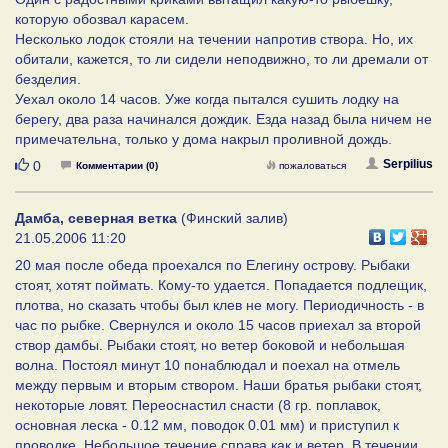
которую обозвал карасем.
Несколько лодок стояли на течении напротив створа. Но, их
обитали, кажется, то ли сидели неподвижно, то ли дремали от
безделия.
Уехал около 14 часов. Уже когда пытался сушить лодку на
берегу, два раза начинался дождик. Езда назад была ничем не
примечательна, только у дома накрыл проливной дождь.
Нравится
Serpilius
0
Комментарии (0)
пожаловаться
Дамба, северная ветка
(Финский залив)
21.05.2006 11:20
20 мая после обеда проехался по Елегину острову. Рыбаки
стоят, хотят поймать. Кому-то удается. Попадается подлещик,
плотва, но сказать чтобы был клев не могу. Периодичность - в
час по рыбке. Свернулся и около 15 часов приехал за второй
створ дамбы. Рыбаки стоят, но ветер боковой и небольшая
волна. Постоял минут 10 понаблюдал и поехал на отмель
между первым и вторым створом. Наши братья рыбаки стоят,
некоторые ловят. Переоснастил снасти (8 гр. поплавок,
основная леска - 0.12 мм, поводок 0.01 мм) и приступил к
проводке. Небольшое течение справа как и ветер. В течении