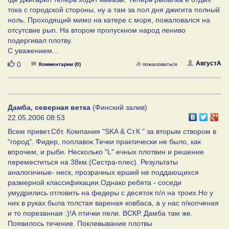
тока с городской стороны, ну а там за пол дня джигита полный
ноль. Проходящий мимо на катере с моря, пожаловался на
отсутсвие рып. На втором пропускном народ лениво
подергивал плотву.
С уважением...
Нравится
АвгустА
0
Комментарии (0)
пожаловаться
Дамба, северная ветка
(Финский залив)
22.05.2006 08:53
Всем привет.Сбт. Компания "SKA & Ст.К " за вторым створом в
"город". Фидер, поплавок.Течки практически не было, как
впрочем, и рыби. Несколько "L" ечных плотвин и решение
переместиться на 38км.(Сестра-плес). Результаты
аналогичные- неск, прозрачных ершей не поддающихся
размерной классификации.Однако ребята - соседи
умудрились отловить на федеры с десяток п/л на троих.Но у
них в руках была толстая вареная ковбаса, а у нас п/копченая
и то порезанная :)!А птички пели. ВСКР. Дамба там же.
Появилось течение. Поклевывание плотвы