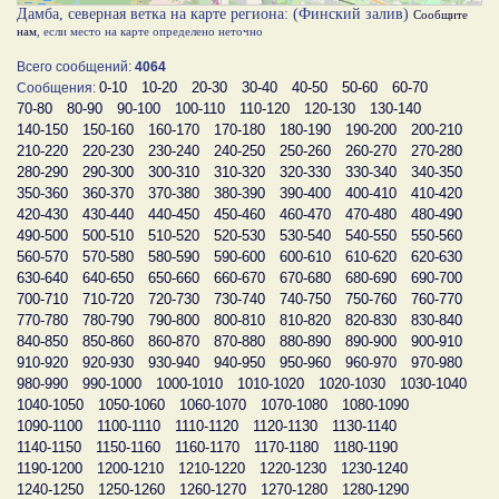
Дамба, северная ветка на карте региона: (Финский залив)
Сообщите
нам
, если место на карте определено неточно
Всего сообщений:
4064
0-10
10-20
20-30
30-40
40-50
50-60
60-70
Сообщения:
70-80
80-90
90-100
100-110
110-120
120-130
130-140
140-150
150-160
160-170
170-180
180-190
190-200
200-210
210-220
220-230
230-240
240-250
250-260
260-270
270-280
280-290
290-300
300-310
310-320
320-330
330-340
340-350
350-360
360-370
370-380
380-390
390-400
400-410
410-420
420-430
430-440
440-450
450-460
460-470
470-480
480-490
490-500
500-510
510-520
520-530
530-540
540-550
550-560
560-570
570-580
580-590
590-600
600-610
610-620
620-630
630-640
640-650
650-660
660-670
670-680
680-690
690-700
700-710
710-720
720-730
730-740
740-750
750-760
760-770
770-780
780-790
790-800
800-810
810-820
820-830
830-840
840-850
850-860
860-870
870-880
880-890
890-900
900-910
910-920
920-930
930-940
940-950
950-960
960-970
970-980
980-990
990-1000
1000-1010
1010-1020
1020-1030
1030-1040
1040-1050
1050-1060
1060-1070
1070-1080
1080-1090
1090-1100
1100-1110
1110-1120
1120-1130
1130-1140
1140-1150
1150-1160
1160-1170
1170-1180
1180-1190
1190-1200
1200-1210
1210-1220
1220-1230
1230-1240
1240-1250
1250-1260
1260-1270
1270-1280
1280-1290