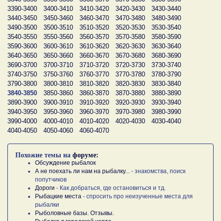
3390-3400
3400-3410
3410-3420
3420-3430
3430-3440
3440-3450
3450-3460
3460-3470
3470-3480
3480-3490
3490-3500
3500-3510
3510-3520
3520-3530
3530-3540
3540-3550
3550-3560
3560-3570
3570-3580
3580-3590
3590-3600
3600-3610
3610-3620
3620-3630
3630-3640
3640-3650
3650-3660
3660-3670
3670-3680
3680-3690
3690-3700
3700-3710
3710-3720
3720-3730
3730-3740
3740-3750
3750-3760
3760-3770
3770-3780
3780-3790
3790-3800
3800-3810
3810-3820
3820-3830
3830-3840
3840-3850
3850-3860
3860-3870
3870-3880
3880-3890
3890-3900
3900-3910
3910-3920
3920-3930
3930-3940
3940-3950
3950-3960
3960-3970
3970-3980
3980-3990
3990-4000
4000-4010
4010-4020
4020-4030
4030-4040
4040-4050
4050-4060
4060-4070
Похожие темы на
форуме:
Обсуждение рыбалок
А не поехать ли нам на рыбалку...
- знакомства, поиск
попутчиков
Дороги
- Как добраться, где остановиться и тд.
Рыбацкие места
- спросить про неизученные места для
рыбалки
Рыболовные базы. Отзывы.