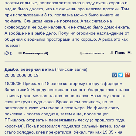
плотвы сильные, поплавок затягивало в воду очень хорошо и
видно было далеко, что не скажешь про невские протоки. Там
при использовании 8 гр. поплавка можно было ничего не
поймать. Слишком нежные поклевки. А так считаю на
сковородку и не одну наловил, и не стыдно было домой ехать.
А вообще не в рыбе дело. Получил огромное наслаждение от
общения с водными просторами и то хорошо. А рыба это как
повезет.
Нравится
Павел М.
0
Комментарии (0)
пожаловаться
Дамба, северная ветка
(Финский залив)
20.05.2006 00:19
18/05/06 Приехал в 18 часов ко второму створу с фидером.
Залив тихий. Народу неожиданно много. Ународа клюет плохо
- очень редко мелкая плотва на поплавок. На мосту таскают
свои же грузы туда сюда. Вроде днем ловилась, но по
разговорам хуже чем вчера и позавчера. На фидер сразу
поклевка - плотва средняя, затем еще, после зацеп.
ПРишлось оторвать и перевязывать леску (с прошлого года,
короткая). Пока провозился поднялся сильный ветер, волна,
стало холодно, клев прекратился. Уехал, так как 19.05 - на