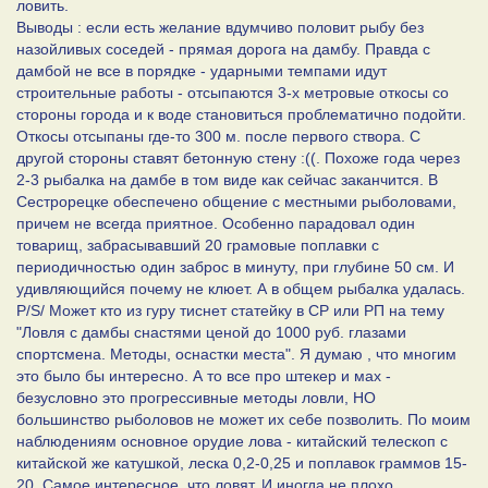
ловить.
Выводы : если есть желание вдумчиво половит рыбу без
назойливых соседей - прямая дорога на дамбу. Правда с
дамбой не все в порядке - ударными темпами идут
строительные работы - отсыпаются 3-х метровые откосы со
стороны города и к воде становиться проблематично подойти.
Откосы отсыпаны где-то 300 м. после первого створа. С
другой стороны ставят бетонную стену :((. Похоже года через
2-3 рыбалка на дамбе в том виде как сейчас заканчится. В
Сестрорецке обеспечено общение с местными рыболовами,
причем не всегда приятное. Особенно парадовал один
товарищ, забрасывавший 20 грамовые поплавки с
периодичностью один заброс в минуту, при глубине 50 см. И
удивляющийся почему не клюет. А в общем рыбалка удалась.
P/S/ Может кто из гуру тиснет статейку в СР или РП на тему
"Ловля с дамбы снастями ценой до 1000 руб. глазами
спортсмена. Методы, оснастки места". Я думаю , что многим
это было бы интересно. А то все про штекер и мах -
безусловно это прогрессивные методы ловли, НО
большинство рыболовов не может их себе позволить. По моим
наблюдениям основное орудие лова - китайский телескоп с
китайской же катушкой, леска 0,2-0,25 и поплавок граммов 15-
20. Самое интересное, что ловят. И иногда не плохо.