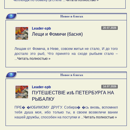
Новое в блогах
20.07.2026
Leader-spb
Лещи и Фомичи (басня)
Лещам от Фомича, в Неве, совсем житья не стало, И до того
достало это рыб, Что принято на сходе рыбьем стало –
...
Читать полностью »
Новое в блогах
14.07.2026
Leader-spb
ПУТЕШЕСТВIE изѣ ПЕТЕРБУРГА НА
РЫБАЛКУ
ПРЕ� �ЮБИМОМУ ДРУГУ. Собира� �сь вновь, вспомнил
тебя душа моя, ибо только ты, в своем возвеличи вании
нашей дружбы, способен на поступки и ...
Читать полностью »