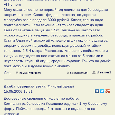
Al Hombre
Могу сказать честно не первый год ловлю на дамбе всегда за
вторым створом. Снасть фидер, плетенка, не дорогая
мясорубка все в пределе 3000 рублей. Клюет, только надо
подкармливать. Если течение нет то клев спадает до нуля.
Бывают зачетные лещи. до 1.5кг. Пейзажа ни какого зато
можно отдохнуть недолеко от города, и приехать с рыбой.
Кстати Один мой знакомый успешно душит окуня и судака за
вторым створом на уклейку, используя дешевый китайски
телескопы 2.5-4 метра. Расказывал что если уклейки много и
хищьник подходит на нее охотиться можно за 5 палками и
неуспевать. крупный окунь, средний судачок. Так-что на дамбе
пока можно и я думаю нужно рыбачить.
Нравится
dreamer1
0
Комментарии (0)
пожаловаться
Дамба, северная ветка
(Финский залив)
15.05.2006 18:31
Достоверные сведения от коллег по работе.
Компания рыболовов из Левашово ездила к 1-му Северному
форту. Поймали порядка 2 кг. плотвы и подлещика на
человека.