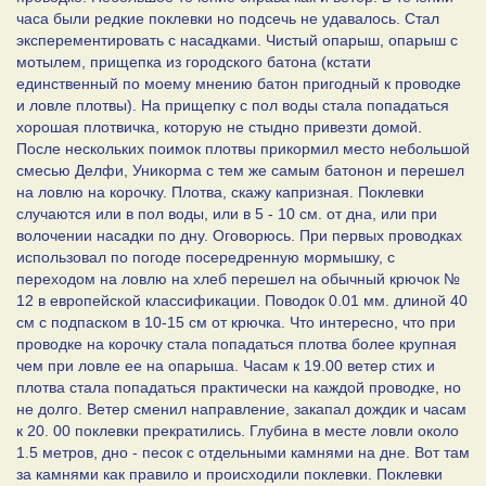
часа были редкие поклевки но подсечь не удавалось. Стал
эксперементировать с насадками. Чистый опарыш, опарыш с
мотылем, прищепка из городского батона (кстати
единственный по моему мнению батон пригодный к проводке
и ловле плотвы). На прищепку с пол воды стала попадаться
хорошая плотвичка, которую не стыдно привезти домой.
После нескольких поимок плотвы прикормил место небольшой
смесью Делфи, Уникорма с тем же самым батонон и перешел
на ловлю на корочку. Плотва, скажу капризная. Поклевки
случаются или в пол воды, или в 5 - 10 см. от дна, или при
волочении насадки по дну. Оговорюсь. При первых проводках
использовал по погоде посередренную мормышку, с
переходом на ловлю на хлеб перешел на обычный крючок №
12 в европейской классификации. Поводок 0.01 мм. длиной 40
см с подпаском в 10-15 см от крючка. Что интересно, что при
проводке на корочку стала попадаться плотва более крупная
чем при ловле ее на опарыша. Часам к 19.00 ветер стих и
плотва стала попадаться практически на каждой проводке, но
не долго. Ветер сменил направление, закапал дождик и часам
к 20. 00 поклевки прекратились. Глубина в месте ловли около
1.5 метров, дно - песок с отдельными камнями на дне. Вот там
за камнями как правило и происходили поклевки. Поклевки