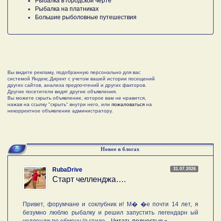
Рыбалка в городской черте
Рыбалка на платниках
Большие рыболовные путешествия
Вы видите рекламу, подобранную персонально для вас
системой Яндекс.Директ с учетом вашей истории посещений
других сайтов, анализа предпочтений и других факторов.
Другие посетители видят другие объявления.
Вы можете скрыть объявление, которое вам не нравится,
нажав на ссылку "скрыть" внутри него, или
пожаловаться
на
некорректное объявление администратору.
Новое в блогах
31.07.2026
RubaDrive
Старт челленджа….
Привет, форумчане и соклубник и! М� �е почти 14 лет, я
безумно люблю рыбалку и решил запустить легендарн ый
челлендж по обмену (в стиле ...
Читать полностью »