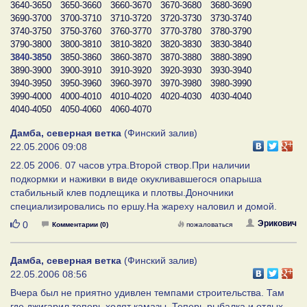
3640-3650
3650-3660
3660-3670
3670-3680
3680-3690
3690-3700
3700-3710
3710-3720
3720-3730
3730-3740
3740-3750
3750-3760
3760-3770
3770-3780
3780-3790
3790-3800
3800-3810
3810-3820
3820-3830
3830-3840
3840-3850
3850-3860
3860-3870
3870-3880
3880-3890
3890-3900
3900-3910
3910-3920
3920-3930
3930-3940
3940-3950
3950-3960
3960-3970
3970-3980
3980-3990
3990-4000
4000-4010
4010-4020
4020-4030
4030-4040
4040-4050
4050-4060
4060-4070
Дамба, северная ветка
(Финский залив)
22.05.2006 09:08
22.05 2006. 07 часов утра.Второй створ.При наличии
подкормки и наживки в виде окукливавшегося опарыша
стабильный клев подлещика и плотвы.Доночники
специализировались по ершу.На жареху наловил и домой.
Нравится
Эрикович
0
Комментарии (0)
пожаловаться
Дамба, северная ветка
(Финский залив)
22.05.2006 08:56
Вчера был не приятно удивлен темпами строительства. Там
где джигарил теперь ходят камазы. Теперь рыбалка и отдых