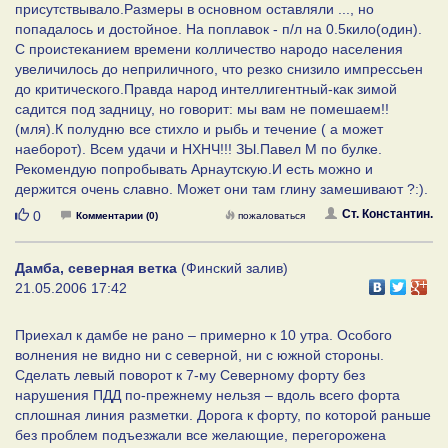
присутствывало.Размеры в основном оставляли ..., но
попадалось и достойное. На поплавок - п/л на 0.5кило(один).
С проистеканием времени колличество народо населения
увеличилось до неприличного, что резко снизило импрессьен
до критического.Правда народ интеллигентный-как зимой
садится под задницу, но говорит: мы вам не помешаем!!
(мля).К полудню все стихло и рыбь и течение ( а может
наеборот). Всем удачи и НХНЧ!!! ЗЫ.Павел М по булке.
Рекомендую попробывать Арнаутскую.И есть можно и
держится очень славно. Может они там глину замешивают ?:).
Нравится
Ст. Константин.
0
Комментарии (0)
пожаловаться
Дамба, северная ветка
(Финский залив)
21.05.2006 17:42
Приехал к дамбе не рано – примерно к 10 утра. Особого
волнения не видно ни с северной, ни с южной стороны.
Сделать левый поворот к 7-му Северному форту без
нарушения ПДД по-прежнему нельзя – вдоль всего форта
сплошная линия разметки. Дорога к форту, по которой раньше
без проблем подъезжали все желающие, перегорожена