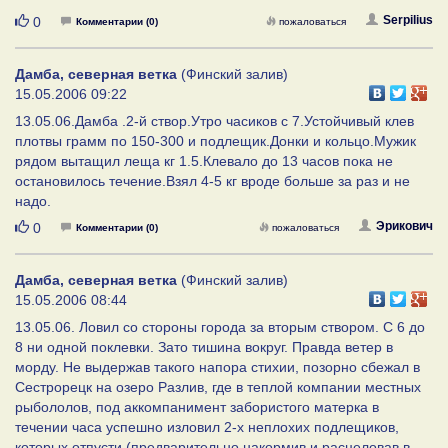
Нравится
Serpilius
0
Комментарии (0)
пожаловаться
Дамба, северная ветка
(Финский залив)
15.05.2006 09:22
13.05.06.Дамба .2-й створ.Утро часиков с 7.Устойчивый клев
плотвы грамм по 150-300 и подлещик.Донки и кольцо.Мужик
рядом вытащил леща кг 1.5.Клевало до 13 часов пока не
остановилось течение.Взял 4-5 кг вроде больше за раз и не
надо.
Нравится
Эрикович
0
Комментарии (0)
пожаловаться
Дамба, северная ветка
(Финский залив)
15.05.2006 08:44
13.05.06. Ловил со стороны города за вторым створом. С 6 до
8 ни одной поклевки. Зато тишина вокруг. Правда ветер в
морду. Не выдержав такого напора стихии, позорно сбежал в
Сестрорецк на озеро Разлив, где в теплой компании местных
рыбололов, под аккомпанимент забористого матерка в
течении часа успешно изловил 2-х неплохих подлещиков,
которых отпусти (предварительно накормив и расцеловав в