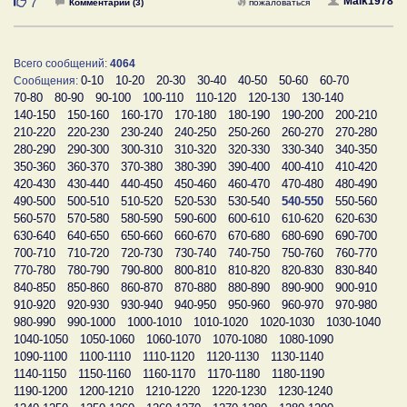
Нравится
Maik1978
7
Комментарии (3)
пожаловаться
Всего сообщений:
4064
0-10
10-20
20-30
30-40
40-50
50-60
60-70
Сообщения:
70-80
80-90
90-100
100-110
110-120
120-130
130-140
140-150
150-160
160-170
170-180
180-190
190-200
200-210
210-220
220-230
230-240
240-250
250-260
260-270
270-280
280-290
290-300
300-310
310-320
320-330
330-340
340-350
350-360
360-370
370-380
380-390
390-400
400-410
410-420
420-430
430-440
440-450
450-460
460-470
470-480
480-490
490-500
500-510
510-520
520-530
530-540
540-550
550-560
560-570
570-580
580-590
590-600
600-610
610-620
620-630
630-640
640-650
650-660
660-670
670-680
680-690
690-700
700-710
710-720
720-730
730-740
740-750
750-760
760-770
770-780
780-790
790-800
800-810
810-820
820-830
830-840
840-850
850-860
860-870
870-880
880-890
890-900
900-910
910-920
920-930
930-940
940-950
950-960
960-970
970-980
980-990
990-1000
1000-1010
1010-1020
1020-1030
1030-1040
1040-1050
1050-1060
1060-1070
1070-1080
1080-1090
1090-1100
1100-1110
1110-1120
1120-1130
1130-1140
1140-1150
1150-1160
1160-1170
1170-1180
1180-1190
1190-1200
1200-1210
1210-1220
1220-1230
1230-1240