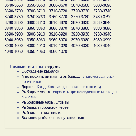
3640-3650
3650-3660
3660-3670
3670-3680
3680-3690
3690-3700
3700-3710
3710-3720
3720-3730
3730-3740
3740-3750
3750-3760
3760-3770
3770-3780
3780-3790
3790-3800
3800-3810
3810-3820
3820-3830
3830-3840
3840-3850
3850-3860
3860-3870
3870-3880
3880-3890
3890-3900
3900-3910
3910-3920
3920-3930
3930-3940
3940-3950
3950-3960
3960-3970
3970-3980
3980-3990
3990-4000
4000-4010
4010-4020
4020-4030
4030-4040
4040-4050
4050-4060
4060-4070
Похожие темы на
форуме:
Обсуждение рыбалок
А не поехать ли нам на рыбалку...
- знакомства, поиск
попутчиков
Дороги
- Как добраться, где остановиться и тд.
Рыбацкие места
- спросить про неизученные места для
рыбалки
Рыболовные базы. Отзывы.
Рыбалка в городской черте
Рыбалка на платниках
Большие рыболовные путешествия