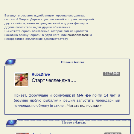
Вы видите рекламу, подобранную персонально для вас
системой Яндекс.Директ с учетом вашей истории посещений
других сайтов, анализа предпочтений и других факторов.
Другие посетители видят другие объявления.
Вы можете скрыть объявление, которое вам не нравится,
нажав на ссылку "скрыть" внутри него, или
пожаловаться
на
некорректное объявление администратору.
Новое в блогах
31.07.2026
RubaDrive
Старт челленджа….
Привет, форумчане и соклубник и! М� �е почти 14 лет, я
безумно люблю рыбалку и решил запустить легендарн ый
челлендж по обмену (в стиле ...
Читать полностью »
Новое в блогах