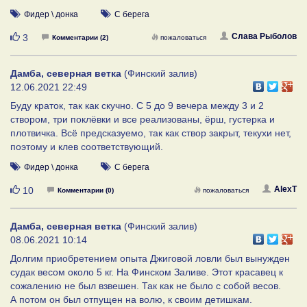
Фидер \ донка
С берега
Нравится
Слава Рыболов
3
Комментарии (2)
пожаловаться
Дамба, северная ветка
(Финский залив)
12.06.2021 22:49
Буду краток, так как скучно. С 5 до 9 вечера между 3 и 2
створом, три поклёвки и все реализованы, ёрш, густерка и
плотвичка. Всё предсказуемо, так как створ закрыт, текухи нет,
поэтому и клев соответствующий.
Фидер \ донка
С берега
Нравится
AlexT
10
Комментарии (0)
пожаловаться
Дамба, северная ветка
(Финский залив)
08.06.2021 10:14
Долгим приобретением опыта Джиговой ловли был вынужден
судак весом около 5 кг. На Финском Заливе. Этот красавец к
сожалению не был взвешен. Так как не было с собой весов.
А потом он был отпущен на волю, к своим детишкам.