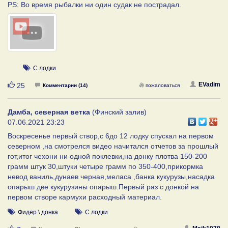
PS: Во время рыбалки ни один судак не пострадал.
С лодки
Нравится
EVadim
25
Комментарии (14)
пожаловаться
Дамба, северная ветка
(Финский залив)
07.06.2021 23:23
Воскресенье первый створ,с 6до 12 лодку спускал на первом
северном ,на смотрелся видео начитался отчетов за прошлый
гот,итог чехони ни одной поклевки,на донку плотва 150-200
грамм штук 30,штуки четыре грамм по 350-400,прикормка
невод ваниль,дунаев черная,меласа ,банка кукурузы,насадка
опарыш две кукурузины опарыш.Первый раз с донкой на
первом створе кармухи расходный материал.
Фидер \ донка
С лодки