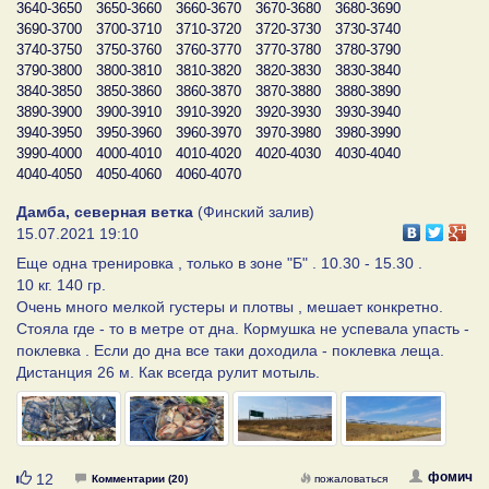
3640-3650
3650-3660
3660-3670
3670-3680
3680-3690
3690-3700
3700-3710
3710-3720
3720-3730
3730-3740
3740-3750
3750-3760
3760-3770
3770-3780
3780-3790
3790-3800
3800-3810
3810-3820
3820-3830
3830-3840
3840-3850
3850-3860
3860-3870
3870-3880
3880-3890
3890-3900
3900-3910
3910-3920
3920-3930
3930-3940
3940-3950
3950-3960
3960-3970
3970-3980
3980-3990
3990-4000
4000-4010
4010-4020
4020-4030
4030-4040
4040-4050
4050-4060
4060-4070
Дамба, северная ветка
(Финский залив)
15.07.2021 19:10
Еще одна тренировка , только в зоне "Б" . 10.30 - 15.30 .
10 кг. 140 гр.
Очень много мелкой густеры и плотвы , мешает конкретно.
Стояла где - то в метре от дна. Кормушка не успевала упасть -
поклевка . Если до дна все таки доходила - поклевка леща.
Дистанция 26 м. Как всегда рулит мотыль.
Нравится
фомич
12
Комментарии (20)
пожаловаться