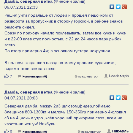
Дамба, северная ветка
(Финский залив)
06.07.2021 12:33
Решил уйти подальше от людей и прошел пешочком от
разворота за пропускник в сторону горской, в районе знаков
ремонта сидел.
Сразу по приходу начало поклевывать, затем все хуже и хуже
и к 22-00 клев стух полностью, с 22 до 24 часов пару рыбок
всего.
По итогу примерно 4кг, в основном густера некрупная.
В полночь когда шел назад на мосту пропали судачники,
видимо тоже все заглохло.
Нравится
Leader-spb
7
Комментарии (0)
пожаловаться
Дамба, северная ветка
(Финский залив)
04.07.2021 20:03
Северная дамба, между 2и3 шлюзом,фидер,поймано
8лещиков 800-1300кг и мелочь 150-350гр примерно 4кг,ловил
с3 на 4 ,ночь и утро ,клёв хороший,прикормка своя, всем ни
хвоста-ни чешуи! Никбуль
Нравится
Ник-буль
6
Комментарии (0)
пожаловаться