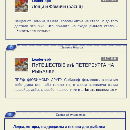
20.07.2026
Leader-spb
Лещи и Фомичи (басня)
Лещам от Фомича, в Неве, совсем житья не стало, И до того
достало это рыб, Что принято на сходе рыбьем стало –
...
Читать полностью »
Новое в блогах
14.07.2026
Leader-spb
ПУТЕШЕСТВIE изѣ ПЕТЕРБУРГА НА
РЫБАЛКУ
ПРЕ� �ЮБИМОМУ ДРУГУ. Собира� �сь вновь, вспомнил
тебя душа моя, ибо только ты, в своем возвеличи вании
нашей дружбы, способен на поступки и ...
Читать полностью »
Самое обсуждаемое
Лодки, моторы, квадроциклы и техника для рыбалки