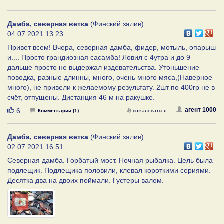
Дамба, северная ветка
(Финский залив)
04.07.2021 13:23
Привет всем! Вчера, северная дамба, фидер, мотыль, опарыш
и.... Просто грандиозная сасамба! Ловил с 4утра и до 9
дальше просто не выдержал издевательства. Утоньшение
поводка, разные длинны, много, очень много мяса,(Наверное
много), не привели к желаемому результату. 2шт по 400гр не в
счёт, отпущены. Дистанция 46 м на ракушке.
Нравится
агент 1000
6
Комментарии (1)
пожаловаться
Дамба, северная ветка
(Финский залив)
02.07.2021 16:51
Северная дамба. Горбатый мост. Ночная рыбалка. Цель была
подлещик. Подлещика половили, клевал короткими сериями.
Десятка два на двоих поймали. Густеры валом.