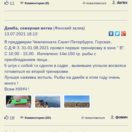
Нравится
darlex
11
Комментарии (0)
пожаловаться
Дамба, северная ветка
(Финский залив)
13.07.2021 18:13
В преддверии Чемпионата Санкт-Петербурга, Горская,
С.Д.Ф.З. 31-01.08.2021 провел первую тренировку в зоне " В".
С 10.00 - 15.00 . Изловлено 14кг.150 гр. рыбы с
преобладанием леща .
5 штук с собой т.к сдохли в садке , выжившие уплыли восвояси
готовиться ко второй тренировке.
Лучшая наживка мотыль. Рыбы на дамбе в этом году очень
много !
Всем НХНЧ !
Нравится
фомич
18
Комментарии (20)
пожаловаться