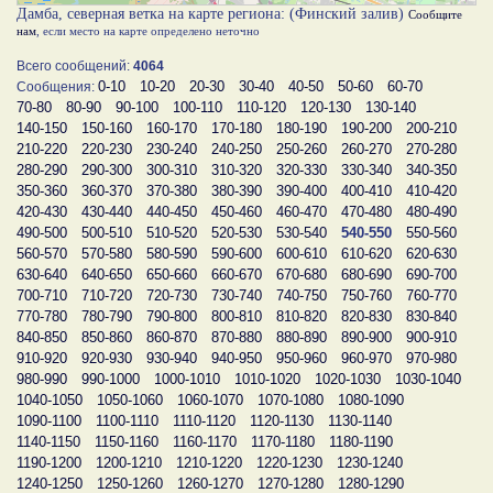
Дамба, северная ветка на карте региона: (Финский залив)
Сообщите
нам
, если место на карте определено неточно
Всего сообщений:
4064
0-10
10-20
20-30
30-40
40-50
50-60
60-70
Сообщения:
70-80
80-90
90-100
100-110
110-120
120-130
130-140
140-150
150-160
160-170
170-180
180-190
190-200
200-210
210-220
220-230
230-240
240-250
250-260
260-270
270-280
280-290
290-300
300-310
310-320
320-330
330-340
340-350
350-360
360-370
370-380
380-390
390-400
400-410
410-420
420-430
430-440
440-450
450-460
460-470
470-480
480-490
490-500
500-510
510-520
520-530
530-540
540-550
550-560
560-570
570-580
580-590
590-600
600-610
610-620
620-630
630-640
640-650
650-660
660-670
670-680
680-690
690-700
700-710
710-720
720-730
730-740
740-750
750-760
760-770
770-780
780-790
790-800
800-810
810-820
820-830
830-840
840-850
850-860
860-870
870-880
880-890
890-900
900-910
910-920
920-930
930-940
940-950
950-960
960-970
970-980
980-990
990-1000
1000-1010
1010-1020
1020-1030
1030-1040
1040-1050
1050-1060
1060-1070
1070-1080
1080-1090
1090-1100
1100-1110
1110-1120
1120-1130
1130-1140
1140-1150
1150-1160
1160-1170
1170-1180
1180-1190
1190-1200
1200-1210
1210-1220
1220-1230
1230-1240
1240-1250
1250-1260
1260-1270
1270-1280
1280-1290