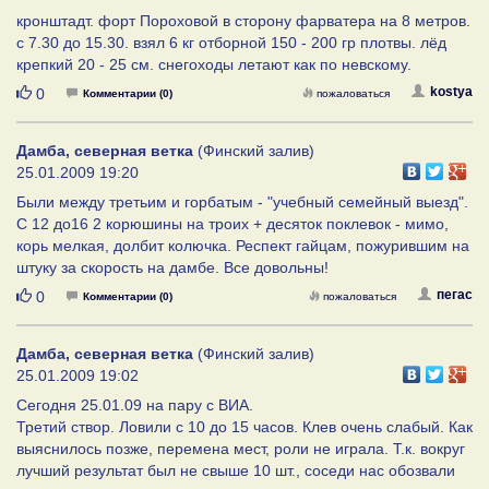
кронштадт. форт Пороховой в сторону фарватера на 8 метров.
с 7.30 до 15.30. взял 6 кг отборной 150 - 200 гр плотвы. лёд
крепкий 20 - 25 см. снегоходы летают как по невскому.
Нравится
kostya
0
Комментарии (0)
пожаловаться
Дамба, северная ветка
(Финский залив)
25.01.2009 19:20
Были между третьим и горбатым - "учебный семейный выезд".
С 12 до16 2 корюшины на троих + десяток поклевок - мимо,
корь мелкая, долбит колючка. Респект гайцам, пожурившим на
штуку за скорость на дамбе. Все довольны!
Нравится
пегас
0
Комментарии (0)
пожаловаться
Дамба, северная ветка
(Финский залив)
25.01.2009 19:02
Сегодня 25.01.09 на пару с ВИА.
Третий створ. Ловили с 10 до 15 часов. Клев очень слабый. Как
выяснилось позже, перемена мест, роли не играла. Т.к. вокруг
лучший результат был не свыше 10 шт., соседи нас обозвали