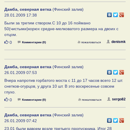
Дамба, северная ветка
(Финский залив)
28.01.2009 17:38
Были за третим створом.С 10 до 16 поймано
50(чистыми)корюх средне-мелковатого размера на двоих с
отцом.
Нравится
denismk
0
Комментарии (0)
пожаловаться
Дамба, северная ветка
(Финский залив)
26.01.2009 07:53
Вчера напротив горбатого моста с 11 до 17 часов всего 12 шт.
снетков-огурцов, у друга 10 шт. В это воскресенье совсем
глухо.
Нравится
sergo82
0
Комментарии (0)
пожаловаться
Дамба, северная ветка
(Финский залив)
26.01.2009 07:42
23.01 были вдвоем возле третьего пропускника. Итог 28