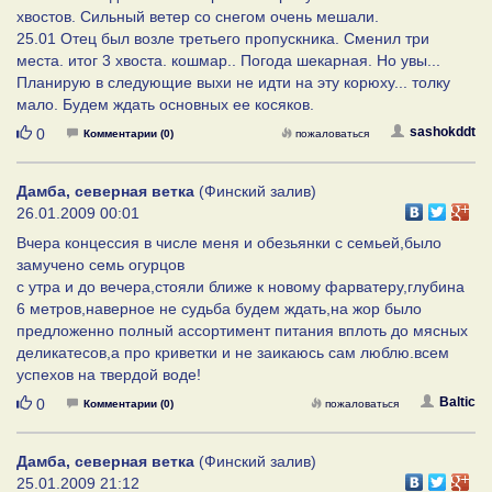
хвостов. Сильный ветер со снегом очень мешали.
25.01 Отец был возле третьего пропускника. Сменил три
места. итог 3 хвоста. кошмар.. Погода шекарная. Но увы...
Планирую в следующие выхи не идти на эту корюху... толку
мало. Будем ждать основных ее косяков.
Нравится
sashokddt
0
Комментарии (0)
пожаловаться
Дамба, северная ветка
(Финский залив)
26.01.2009 00:01
Вчера концессия в числе меня и обезьянки с семьей,было
замучено семь огурцов
с утра и до вечера,стояли ближе к новому фарватеру,глубина
6 метров,наверное не судьба будем ждать,на жор было
предложенно полный ассортимент питания вплоть до мясных
деликатесов,а про криветки и не заикаюсь сам люблю.всем
успехов на твердой воде!
Нравится
Baltic
0
Комментарии (0)
пожаловаться
Дамба, северная ветка
(Финский залив)
25.01.2009 21:12