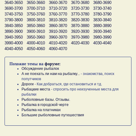
3640-3650
3650-3660
3660-3670
3670-3680
3680-3690
3690-3700
3700-3710
3710-3720
3720-3730
3730-3740
3740-3750
3750-3760
3760-3770
3770-3780
3780-3790
3790-3800
3800-3810
3810-3820
3820-3830
3830-3840
3840-3850
3850-3860
3860-3870
3870-3880
3880-3890
3890-3900
3900-3910
3910-3920
3920-3930
3930-3940
3940-3950
3950-3960
3960-3970
3970-3980
3980-3990
3990-4000
4000-4010
4010-4020
4020-4030
4030-4040
4040-4050
4050-4060
4060-4070
Похожие темы на
форуме:
Обсуждение рыбалок
А не поехать ли нам на рыбалку...
- знакомства, поиск
попутчиков
Дороги
- Как добраться, где остановиться и тд.
Рыбацкие места
- спросить про неизученные места для
рыбалки
Рыболовные базы. Отзывы.
Рыбалка в городской черте
Рыбалка на платниках
Большие рыболовные путешествия