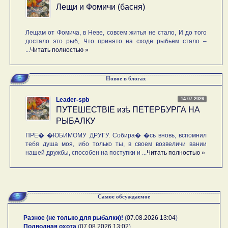
Лещи и Фомичи (басня)
Лещам от Фомича, в Неве, совсем житья не стало, И до того
достало это рыб, Что принято на сходе рыбьем стало –
...
Читать полностью »
Новое в блогах
14.07.2026
Leader-spb
ПУТЕШЕСТВIE изѣ ПЕТЕРБУРГА НА
РЫБАЛКУ
ПРЕ� �ЮБИМОМУ ДРУГУ. Собира� �сь вновь, вспомнил
тебя душа моя, ибо только ты, в своем возвеличи вании
нашей дружбы, способен на поступки и ...
Читать полностью »
Самое обсуждаемое
Разное (не только для рыбалки)!
(
07.08.2026 13:04
)
Подводная охота
(
07.08.2026 13:02
)