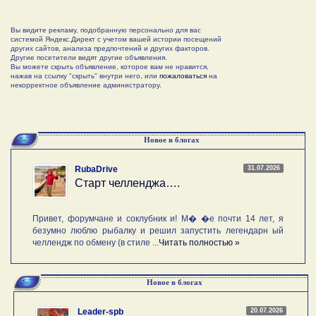
Вы видите рекламу, подобранную персонально для вас
системой Яндекс.Директ с учетом вашей истории посещений
других сайтов, анализа предпочтений и других факторов.
Другие посетители видят другие объявления.
Вы можете скрыть объявление, которое вам не нравится,
нажав на ссылку "скрыть" внутри него, или
пожаловаться
на
некорректное объявление администратору.
Новое в блогах
31.07.2026
RubaDrive
Старт челленджа….
Привет, форумчане и соклубник и! М� �е почти 14 лет, я
безумно люблю рыбалку и решил запустить легендарн ый
челлендж по обмену (в стиле ...
Читать полностью »
Новое в блогах
20.07.2026
Leader-spb