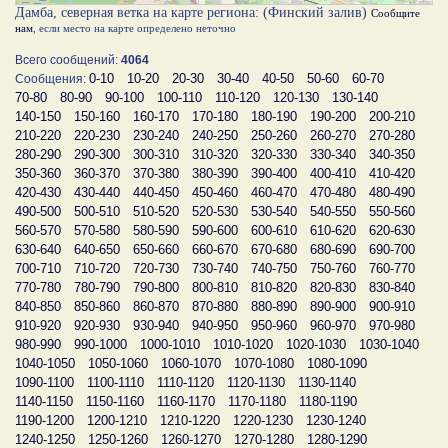
Дамба, северная ветка на карте региона: (Финский залив)
Сообщите
нам
, если место на карте определено неточно
Всего сообщений:
4064
0-10
10-20
20-30
30-40
40-50
50-60
60-70
Сообщения:
70-80
80-90
90-100
100-110
110-120
120-130
130-140
140-150
150-160
160-170
170-180
180-190
190-200
200-210
210-220
220-230
230-240
240-250
250-260
260-270
270-280
280-290
290-300
300-310
310-320
320-330
330-340
340-350
350-360
360-370
370-380
380-390
390-400
400-410
410-420
420-430
430-440
440-450
450-460
460-470
470-480
480-490
490-500
500-510
510-520
520-530
530-540
540-550
550-560
560-570
570-580
580-590
590-600
600-610
610-620
620-630
630-640
640-650
650-660
660-670
670-680
680-690
690-700
700-710
710-720
720-730
730-740
740-750
750-760
760-770
770-780
780-790
790-800
800-810
810-820
820-830
830-840
840-850
850-860
860-870
870-880
880-890
890-900
900-910
910-920
920-930
930-940
940-950
950-960
960-970
970-980
980-990
990-1000
1000-1010
1010-1020
1020-1030
1030-1040
1040-1050
1050-1060
1060-1070
1070-1080
1080-1090
1090-1100
1100-1110
1110-1120
1120-1130
1130-1140
1140-1150
1150-1160
1160-1170
1170-1180
1180-1190
1190-1200
1200-1210
1210-1220
1220-1230
1230-1240
1240-1250
1250-1260
1260-1270
1270-1280
1280-1290