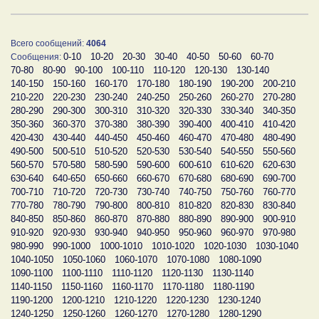
Всего сообщений:
4064
0-10
10-20
20-30
30-40
40-50
50-60
60-70
Сообщения:
70-80
80-90
90-100
100-110
110-120
120-130
130-140
140-150
150-160
160-170
170-180
180-190
190-200
200-210
210-220
220-230
230-240
240-250
250-260
260-270
270-280
280-290
290-300
300-310
310-320
320-330
330-340
340-350
350-360
360-370
370-380
380-390
390-400
400-410
410-420
420-430
430-440
440-450
450-460
460-470
470-480
480-490
490-500
500-510
510-520
520-530
530-540
540-550
550-560
560-570
570-580
580-590
590-600
600-610
610-620
620-630
630-640
640-650
650-660
660-670
670-680
680-690
690-700
700-710
710-720
720-730
730-740
740-750
750-760
760-770
770-780
780-790
790-800
800-810
810-820
820-830
830-840
840-850
850-860
860-870
870-880
880-890
890-900
900-910
910-920
920-930
930-940
940-950
950-960
960-970
970-980
980-990
990-1000
1000-1010
1010-1020
1020-1030
1030-1040
1040-1050
1050-1060
1060-1070
1070-1080
1080-1090
1090-1100
1100-1110
1110-1120
1120-1130
1130-1140
1140-1150
1150-1160
1160-1170
1170-1180
1180-1190
1190-1200
1200-1210
1210-1220
1220-1230
1230-1240
1240-1250
1250-1260
1260-1270
1270-1280
1280-1290