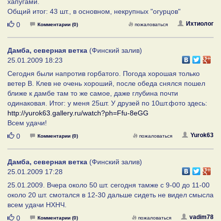
хапугами.
Общий итог: 43 шт., в основном, некрупных "огурцов"
Нравится
Ихтиолог
0
Комментарии (0)
пожаловаться
Дамба, северная ветка
(Финский залив)
25.01.2009 18:23
Сегодня были напротив горбатого. Погода хорошая только
ветер В. Клев не очень хороший, после обеда снялся пошел
ближе к дамбе там то же самое, даже глубина почти
одинаковая. Итог: у меня 25шт. У друзей по 10шт.фото здесь:
http://yurok63.gallery.ru/watch?ph=Ffu-8eGG
Всем удачи!
Нравится
Yurok63
0
Комментарии (0)
пожаловаться
Дамба, северная ветка
(Финский залив)
25.01.2009 17:28
25.01.2009. Вчера около 50 шт. сегодня тамже с 9-00 до 11-00
около 20 шт. смотался в 12-30 дальше сидеть не видел смысла
всем удачи НХНЧ.
Нравится
vadim78
0
Комментарии (0)
пожаловаться