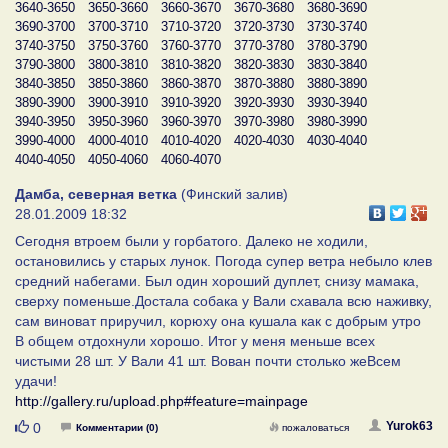
3640-3650
3650-3660
3660-3670
3670-3680
3680-3690
3690-3700
3700-3710
3710-3720
3720-3730
3730-3740
3740-3750
3750-3760
3760-3770
3770-3780
3780-3790
3790-3800
3800-3810
3810-3820
3820-3830
3830-3840
3840-3850
3850-3860
3860-3870
3870-3880
3880-3890
3890-3900
3900-3910
3910-3920
3920-3930
3930-3940
3940-3950
3950-3960
3960-3970
3970-3980
3980-3990
3990-4000
4000-4010
4010-4020
4020-4030
4030-4040
4040-4050
4050-4060
4060-4070
Дамба, северная ветка
(Финский залив)
28.01.2009 18:32
Сегодня втроем были у горбатого. Далеко не ходили,
остановились у старых лунок. Погода супер ветра небыло клев
средний набегами. Был один хороший дуплет, снизу мамака,
сверху поменьше.Достала собака у Вали схавала всю наживку,
сам виноват приручил, корюху она кушала как с добрым утро
В общем отдохнули хорошо. Итог у меня меньше всех
чистыми 28 шт. У Вали 41 шт. Вован почти столько жеВсем
удачи!
http://gallery.ru/upload.php#feature=mainpage
Нравится
Yurok63
0
Комментарии (0)
пожаловаться