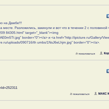
о на Дамбе!!!
 месте. Разложились, закинули и вот что в течении 2 с половиной 
ll/209 84305.html" target="_blank"><img
AE0m5Tt.jpg" border="0"></a> и <a href="http://ipicture.ru/Gallery/View
ture.ru/uploads/090716/th umbs/1NsJ6eLhjm.jpg" border="0"></a>.
Кор
пожаловаться
temId=252311
МАКС 
пожаловаться