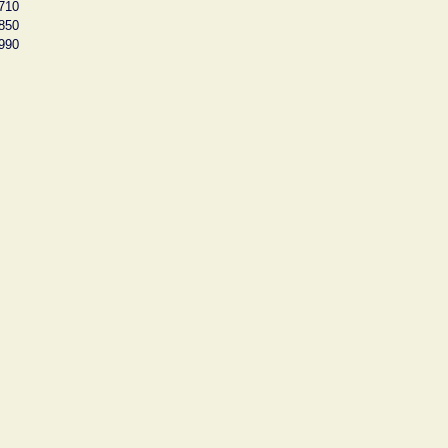
710
850
990