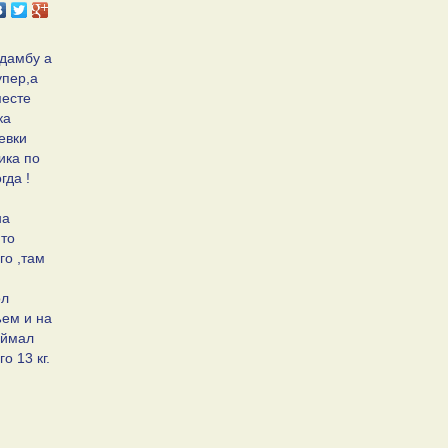
 дамбу а
упер,а
месте
ка
евки
ика по
гда !
на
 то
го ,там
ол
ъем и на
оймал
о 13 кг.