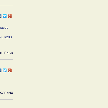
часов
full/209
ея-Питер
КОЛПИНО