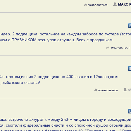
МАКС 
пожаловаться
 фидер. 2 подлещика, остальное на каждом забросе по густере (вст
вязи с ПРАЗНИКОМ весь улов отпущен. Всех с праздником.
пожаловаться
 плотвы,из них 2 подлещика по 400г.свалил в 12часов,хотя
рыбатского счастья!
d
пожаловаться
ка, встречено аккурат к между 2и3-м лицом к городу и восходящей
ся, смотали фидеральные снасти и со спокойной душой отбыли до