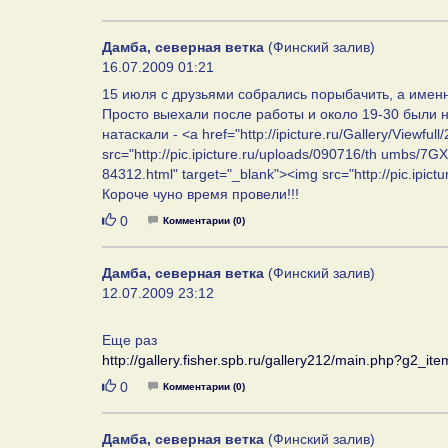
Дамба, северная ветка
(Финский залив)
16.07.2009 01:21
15 июля с друзьями собрались порыбачить, а именн
Просто выехали после работы и около 19-30 были на
натаскали - <a href="http://ipicture.ru/Gallery/Viewfu
src="http://pic.ipicture.ru/uploads/090716/th umbs/7GX
84312.html" target="_blank"><img src="http://pic.ipic
Короче чуно время провели!!!
Нравится
0
Комментарии (0)
Дамба, северная ветка
(Финский залив)
12.07.2009 23:12
Еще раз
http://gallery.fisher.spb.ru/gallery212/main.php?g2_i
Нравится
0
Комментарии (0)
Дамба, северная ветка
(Финский залив)