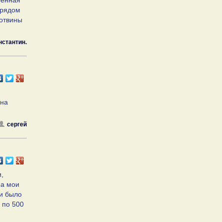
ренная
 рядом
лотвины
нстантин.
 на
сергей
,
на мои
ни было
2 по 500