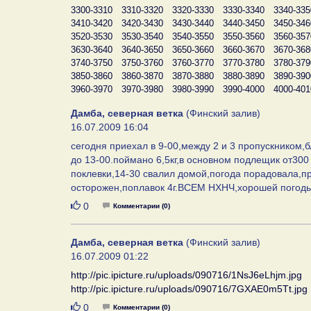
3300-3310
3310-3320
3320-3330
3330-3340
3340-335
3410-3420
3420-3430
3430-3440
3440-3450
3450-346
3520-3530
3530-3540
3540-3550
3550-3560
3560-357
3630-3640
3640-3650
3650-3660
3660-3670
3670-368
3740-3750
3750-3760
3760-3770
3770-3780
3780-379
3850-3860
3860-3870
3870-3880
3880-3890
3890-390
3960-3970
3970-3980
3980-3990
3990-4000
4000-401
Дамба, северная ветка
(Финский залив)
16.07.2009 16:04
сегодня приехал в 9-00,между 2 и 3 пропускником,б
до 13-00.поймано 6,5кг,в основном подлещик от300 
поклевки,14-30 свалил домой,погода порадовала,пр
осторожен,поплавок 4г.ВСЕМ НХНЧ,хорошей погоды
Нравится
0
Комментарии (0)
Дамба, северная ветка
(Финский залив)
16.07.2009 01:22
http://pic.ipicture.ru/uploads/090716/1NsJ6eLhjm.jpg
http://pic.ipicture.ru/uploads/090716/7GXAE0m5Tt.jpg
Нравится
0
Комментарии (0)