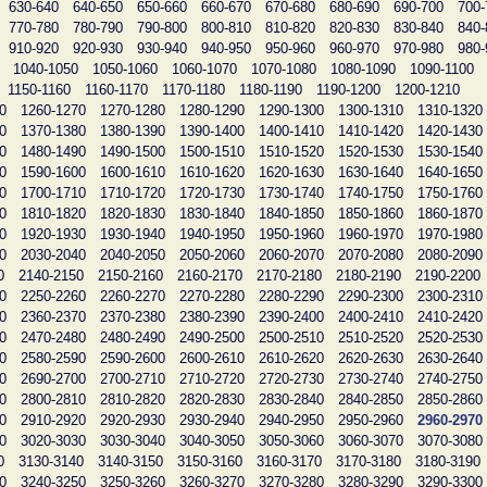
630-640
640-650
650-660
660-670
670-680
680-690
690-700
700-
770-780
780-790
790-800
800-810
810-820
820-830
830-840
840-
910-920
920-930
930-940
940-950
950-960
960-970
970-980
980-
1040-1050
1050-1060
1060-1070
1070-1080
1080-1090
1090-1100
1150-1160
1160-1170
1170-1180
1180-1190
1190-1200
1200-1210
0
1260-1270
1270-1280
1280-1290
1290-1300
1300-1310
1310-1320
0
1370-1380
1380-1390
1390-1400
1400-1410
1410-1420
1420-1430
0
1480-1490
1490-1500
1500-1510
1510-1520
1520-1530
1530-1540
0
1590-1600
1600-1610
1610-1620
1620-1630
1630-1640
1640-1650
0
1700-1710
1710-1720
1720-1730
1730-1740
1740-1750
1750-1760
0
1810-1820
1820-1830
1830-1840
1840-1850
1850-1860
1860-1870
0
1920-1930
1930-1940
1940-1950
1950-1960
1960-1970
1970-1980
0
2030-2040
2040-2050
2050-2060
2060-2070
2070-2080
2080-2090
0
2140-2150
2150-2160
2160-2170
2170-2180
2180-2190
2190-2200
0
2250-2260
2260-2270
2270-2280
2280-2290
2290-2300
2300-2310
0
2360-2370
2370-2380
2380-2390
2390-2400
2400-2410
2410-2420
0
2470-2480
2480-2490
2490-2500
2500-2510
2510-2520
2520-2530
0
2580-2590
2590-2600
2600-2610
2610-2620
2620-2630
2630-2640
0
2690-2700
2700-2710
2710-2720
2720-2730
2730-2740
2740-2750
0
2800-2810
2810-2820
2820-2830
2830-2840
2840-2850
2850-2860
0
2910-2920
2920-2930
2930-2940
2940-2950
2950-2960
2960-2970
0
3020-3030
3030-3040
3040-3050
3050-3060
3060-3070
3070-3080
0
3130-3140
3140-3150
3150-3160
3160-3170
3170-3180
3180-3190
0
3240-3250
3250-3260
3260-3270
3270-3280
3280-3290
3290-3300