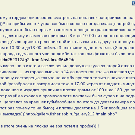
тому в гордом одиночестве смотреть на поплавок настроился не на
!! по прибытию в 7 утра все было хорошо погода класс ,настрой с
 нулям и это было первым звонком что леща нет,расположился на 
ою девяточку и замешав прикорм с 8 и до 10-00 ни одного подлещи
палец ,было принято решение пойти ко львам и на другую сторону н
там с 10-30 и до13-00 поймал 3 плотвинки одного ельчика,3 подлещ
ва правда сделанного уже на дамбе так как там фоткаться было неко
_itemId=252312&g2_fromNavId=xe66452de
 кисло ,но в итоге я все же решил дернуться туда за второй створ 
помню .....из города выехал в 14 до поста гаи только выезжал где
сторону сестрорецка так что на дамбу приехал только в начале пято
й !разобрался и закормился токо в 17-00 через пятнадцать минут
 подошел и изредко приличная плотва грамм от 100 и до 180 ,до п
от раз уйма сходов и промахов хотя поклевки были супер и на под
 ,цеплялся за краешек губы!вообщем по итогу до девяти вечера п
тот раз почему то не было) и плотвы десяток на 1.5 кг вообщем всег
выкладке)))http://gallery.fisher.spb.ru/gallery212 /main.php?
 итоге очень не плохая не зря потел в пробке))!!