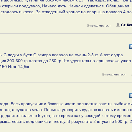
 шортиках, чуть ли не босяком часам к 19. "Так жара, июль..." Вет
е открыли поддувало, Начало дуть. Начали одеваться. Обещанная,
состоялось и клева. За отведенный хронос на опарыша повисло 4 п
Ст. Ко
пожаловаться
.С лодки у буев.С вечера клевало не очень-2-3 кг. А вот с утра
к 300-600 гр.плотва до 250 гр.Что удевительно-ерш похоже ушел
150.Итог-14,5кг
пожаловаться
орода. Весь пропускник и боковые части полностью заняты рыбаками
ного, а судаков мало. Попытка уговорить судаков клевать именно 
р, да итот только в 5 утра, в то время как у соседей к этому време
арыша ловить подлещика и плотву. В результате 2 штуки по 800 гр, 