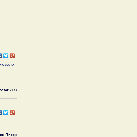
клевало
octor ZLO
ея-Питер