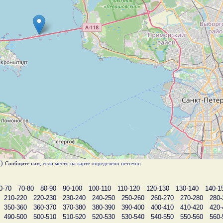
в)
Сообщите нам
, если место на карте определено неточно
0-70
70-80
80-90
90-100
100-110
110-120
120-130
130-140
140-1
210-220
220-230
230-240
240-250
250-260
260-270
270-280
280-
350-360
360-370
370-380
380-390
390-400
400-410
410-420
420-
490-500
500-510
510-520
520-530
530-540
540-550
550-560
560-