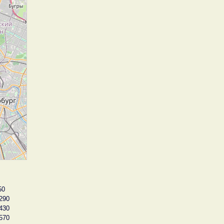
50
290
430
570