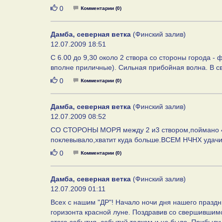
Нравится
0
Комментарии (0)
Дамба, северная ветка
(Финский залив)
12.07.2009 18:51
C 6.00 до 9,30 около 2 створа со стороны города -
вполне приличные). Cильная прибойная волна. В с
Нравится
0
Комментарии (0)
Дамба, северная ветка
(Финский залив)
12.07.2009 08:52
СО СТОРОНЫ МОРЯ между 2 и3 створом,поймано 4кг
поклевывало,хватит куда больше.ВСЕМ НЧНХ удачи,
Нравится
0
Комментарии (0)
Дамба, северная ветка
(Финский залив)
12.07.2009 01:11
Всех с нашим "ДР"! Начало ночи дня нашего праздни
горизонта красной луне. Поздравив со свершившим