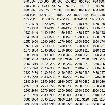
570-580
580-590
590-600
600-610
610-620
620-630
710-720
720-730
730-740
740-750
750-760
760-770
850-860
860-870
870-880
880-890
890-900
900-910
990-1000
1000-1010
1010-1020
1020-1030
1030-1040
1100-1110
1110-1120
1120-1130
1130-1140
1140-1150
1210-1220
1220-1230
1230-1240
1240-1250
1250-126
1320-1330
1330-1340
1340-1350
1350-1360
1360-137
1430-1440
1440-1450
1450-1460
1460-1470
1470-148
1540-1550
1550-1560
1560-1570
1570-1580
1580-159
1650-1660
1660-1670
1670-1680
1680-1690
1690-170
1760-1770
1770-1780
1780-1790
1790-1800
1800-181
1870-1880
1880-1890
1890-1900
1900-1910
1910-192
1980-1990
1990-2000
2000-2010
2010-2020
2020-203
2090-2100
2100-2110
2110-2120
2120-2130
2130-214
2200-2210
2210-2220
2220-2230
2230-2240
2240-225
2310-2320
2320-2330
2330-2340
2340-2350
2350-236
2420-2430
2430-2440
2440-2450
2450-2460
2460-247
2530-2540
2540-2550
2550-2560
2560-2570
2570-258
2640-2650
2650-2660
2660-2670
2670-2680
2680-269
2750-2760
2760-2770
2770-2780
2780-2790
2790-280
2860-2870
2870-2880
2880-2890
2890-2900
2900-291
2970-2980
2980-2990
2990-3000
3000-3010
3010-302
3080-3090
3090-3100
3100-3110
3110-3120
3120-313
3190-3200
3200-3210
3210-3220
3220-3230
3230-324