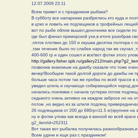
12.07.2009 23:11
Всем привет и с праздником рыбака!!
В субботу все напарники разбрелись кто куда и поэ
в цпко и ловить не подлещиков а трофейных лещей))
вот по рыбе облом вышел,доночники все сидели по
где был финал приморской ухи,в итоге разобрав св
,пяток плотвин до 150 и окушка десятка полтора с 
,там течение было по слабее народ так же скучал ,
400-600 гр и один сошел и все!вот фотки этого уло
http://gallery.fisher.spb.ru/gallery212/main.php?g2
позвонив знакомым на дамбу сказали что тоже очень
вечер!Вообщем такой долгой дороги до дамбы не при
больше часа потом так же пробка по всей трассе в 
увидил штиль и скучающе собирающийся народ домо
начались поклевки с начала густерки потом подлещ
седьмого очень активно на каждом забросе но на эт
потом ,но видно из за штиля подлещ привередничал
26 подлещиков от 200 до 680гр=11.5 кг(крупнее на э
ну и фотки улова как всегда в ванной во всей красе и 
g2_itemId=252311
Вот такая вот рыбалка получилась разнообразная,и в
Всем удачи и еще раз с праздником!