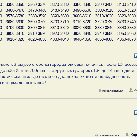
0
3350-3360
3360-3370
3370-3380
3380-3390
3390-3400
3400-3410
0
3460-3470
3470-3480
3480-3490
3490-3500
3500-3510
3510-3520
0
3570-3580
3580-3590
3590-3600
3600-3610
3610-3620
3620-3630
0
3680-3690
3690-3700
3700-3710
3710-3720
3720-3730
3730-3740
0
3790-3800
3800-3810
3810-3820
3820-3830
3830-3840
3840-3850
0
3900-3910
3910-3920
3920-3930
3930-3940
3940-3950
3950-3960
0
4010-4020
4020-4030
4030-4040
4040-4050
4050-4060
4060-4070
лиже к 3-ему,со стороны города,поклевки начались после 10часов,
до 500г.2шт по700г.,5шт не крупных густерок.с13ч до 14ч.не одной
актически штиль,клевало со дна,поклевки почти не видны очень
 и нормального клева!
d
пожаловаться
Кор
пожаловаться