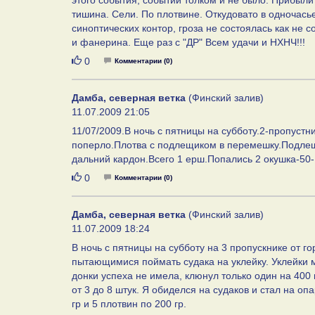
этого события, событий толком и не было. Прибыли в
тишина. Сели. По плотвине. Откудовато в одночась
синоптических контор, гроза не состоялась как не 
и фанерина. Еще раз с "ДР" Всем удачи и НХНЧ!!!
Нравится
0
Комментарии (0)
Дамба, северная ветка
(Финский залив)
11.07.2009 21:05
11/07/2009.В ночь с пятницы на субботу.2-пропустник
поперло.Плотва с подлещиком в перемешку.Подлещи
дальний кардон.Всего 1 ерш.Попались 2 окушка-50-
Нравится
0
Комментарии (0)
Дамба, северная ветка
(Финский залив)
11.07.2009 18:24
В ночь с пятницы на субботу на 3 пропускнике от г
пытающимися поймать судака на уклейку. Уклейки м
донки успеха не имела, клюнул только один на 400 г
от 3 до 8 штук. Я обиделся на судаков и стал на оп
гр и 5 плотвин по 200 гр.