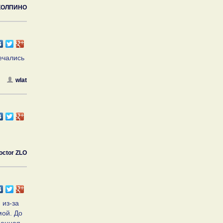
КОЛПИНО
речались
wlat
octor ZLO
 из-за
мой. До