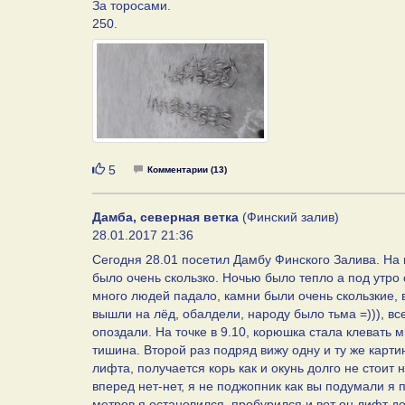
За торосами.
250.
Нравится
5
Комментарии (13)
Дамба, северная ветка
(Финский залив)
28.01.2017 21:36
Сегодня 28.01 посетил Дамбу Финского Залива. На п
было очень скользко. Ночью было тепло а под утро 
много людей падало, камни были очень скользкие, в
вышли на лёд, обалдели, народу было тьма =))), в
опоздали. На точке в 9.10, корюшка стала клевать ми
тишина. Второй раз подряд вижу одну и ту же карт
лифта, получается корь как и окунь долго не стоит 
вперед нет-нет, я не поджопник как вы подумали я
метров я остановился, пробурился и вот он лифт до