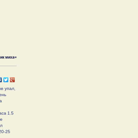
ик миха=
же упал,
ень
а
аса 1.5
ме
ул
20-25