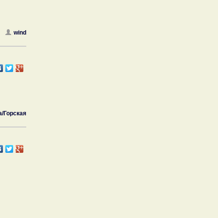
wind
a/Горская