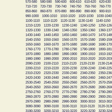
570-580
580-590
590-600
600-610
610-620
620-630
710-720
720-730
730-740
740-750
750-760
760-770
850-860
860-870
870-880
880-890
890-900
900-910
990-1000
1000-1010
1010-1020
1020-1030
1030-1040
1100-1110
1110-1120
1120-1130
1130-1140
1140-1150
1210-1220
1220-1230
1230-1240
1240-1250
1250-126
1320-1330
1330-1340
1340-1350
1350-1360
1360-137
1430-1440
1440-1450
1450-1460
1460-1470
1470-148
1540-1550
1550-1560
1560-1570
1570-1580
1580-159
1650-1660
1660-1670
1670-1680
1680-1690
1690-170
1760-1770
1770-1780
1780-1790
1790-1800
1800-181
1870-1880
1880-1890
1890-1900
1900-1910
1910-192
1980-1990
1990-2000
2000-2010
2010-2020
2020-203
2090-2100
2100-2110
2110-2120
2120-2130
2130-214
2200-2210
2210-2220
2220-2230
2230-2240
2240-225
2310-2320
2320-2330
2330-2340
2340-2350
2350-236
2420-2430
2430-2440
2440-2450
2450-2460
2460-247
2530-2540
2540-2550
2550-2560
2560-2570
2570-258
2640-2650
2650-2660
2660-2670
2670-2680
2680-269
2750-2760
2760-2770
2770-2780
2780-2790
2790-280
2860-2870
2870-2880
2880-2890
2890-2900
2900-291
2970-2980
2980-2990
2990-3000
3000-3010
3010-302
3080-3090
3090-3100
3100-3110
3110-3120
3120-313
3190-3200
3200-3210
3210-3220
3220-3230
3230-324