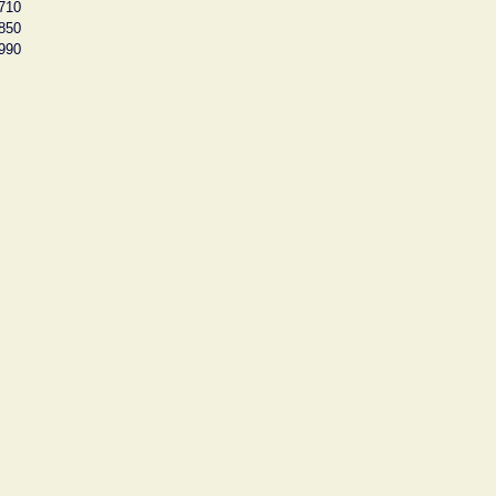
710
850
990