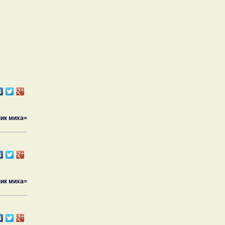
ик миха=
ик миха=