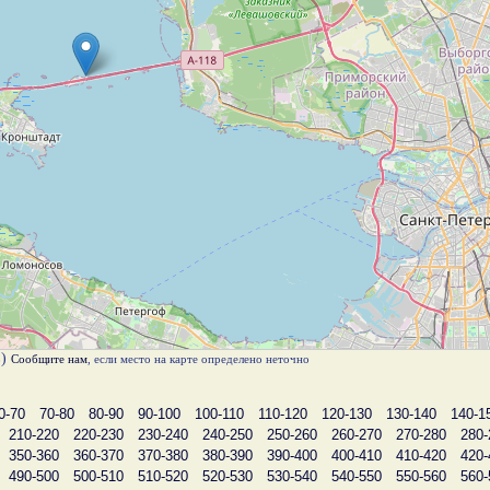
в)
Сообщите нам
, если место на карте определено неточно
0-70
70-80
80-90
90-100
100-110
110-120
120-130
130-140
140-1
210-220
220-230
230-240
240-250
250-260
260-270
270-280
280-
350-360
360-370
370-380
380-390
390-400
400-410
410-420
420-
490-500
500-510
510-520
520-530
530-540
540-550
550-560
560-