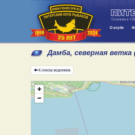
О клубе
Ф
Дамба, северная ветка 
К списку водоемов
+
−