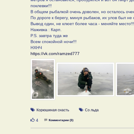
поклевки!!!
В общем рыбалкой очень доволен, но осталось оче
По дороге к берегу, минуя рыбаков, их улов был не о
Вывод один, не клюет более часа - меняйте место!!
Наживка : Карп.
P.S. завтра туда же
Всем спокойной ночи!!!
НХНЧ
https://vk.com/ramzed777
Корюшиная снасть
Со льда
Нравится
4
Комментарии (3)