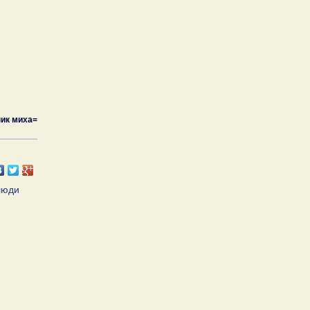
ик миха=
люди