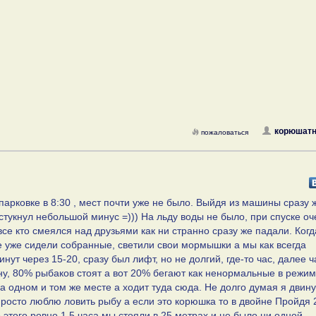
корюшатн
пожаловаться
арковке в 8:30 , мест почти уже не было. Выйдя из машины сразу 
стукнул небольшой минус =))) На льду воды не было, при спуске оч
се кто смеялся над друзьями как ни странно сразу же падали. Когд
се уже сидели собранные, светили свои мормышки а мы как всегда
нут через 15-20, сразу был лифт, но не долгий, где-то час, далее ч
ину, 80% рыбаков стоят а вот 20% бегают как ненормальные в режи
на одном и том же месте а ходит туда сюда. Не долго думая я двин
 просто люблю ловить рыбу а если это корюшка то в двойне Пройдя 
 этого ровно 1.5 часа мы стояли в 25 метрах и не было ни одной