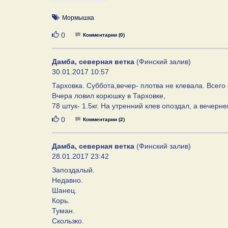
Мормышка
Нравится
0
Комментарии (0)
Дамба, северная ветка
(Финский залив)
30.01.2017 10:57
Тарховка. Суббота,вечер- плотва не клевала. Всего
Вчера ловил корюшку в Тарховке,
78 штук- 1.5кг. На утренний клев опоздал, а вечерн
Нравится
0
Комментарии (2)
Дамба, северная ветка
(Финский залив)
28.01.2017 23:42
Запоздалый.
Недавно.
Шанец.
Корь.
Туман.
Скользко.