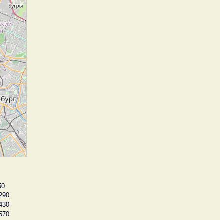
50
290
430
570