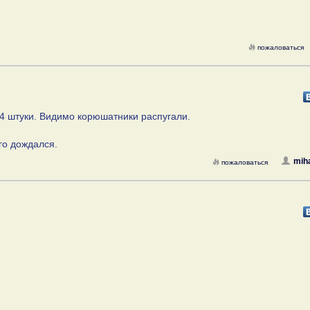
пожаловаться
 4 штуки. Видимо корюшатники распугали.
его дождался.
mih
пожаловаться