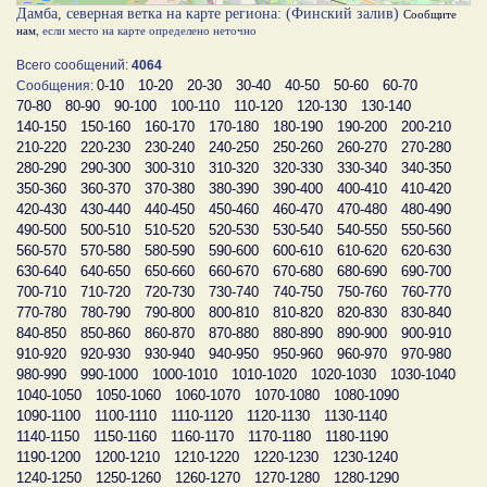
Дамба, северная ветка на карте региона: (Финский залив)
Сообщите
нам
, если место на карте определено неточно
Всего сообщений:
4064
0-10
10-20
20-30
30-40
40-50
50-60
60-70
Сообщения:
70-80
80-90
90-100
100-110
110-120
120-130
130-140
140-150
150-160
160-170
170-180
180-190
190-200
200-210
210-220
220-230
230-240
240-250
250-260
260-270
270-280
280-290
290-300
300-310
310-320
320-330
330-340
340-350
350-360
360-370
370-380
380-390
390-400
400-410
410-420
420-430
430-440
440-450
450-460
460-470
470-480
480-490
490-500
500-510
510-520
520-530
530-540
540-550
550-560
560-570
570-580
580-590
590-600
600-610
610-620
620-630
630-640
640-650
650-660
660-670
670-680
680-690
690-700
700-710
710-720
720-730
730-740
740-750
750-760
760-770
770-780
780-790
790-800
800-810
810-820
820-830
830-840
840-850
850-860
860-870
870-880
880-890
890-900
900-910
910-920
920-930
930-940
940-950
950-960
960-970
970-980
980-990
990-1000
1000-1010
1010-1020
1020-1030
1030-1040
1040-1050
1050-1060
1060-1070
1070-1080
1080-1090
1090-1100
1100-1110
1110-1120
1120-1130
1130-1140
1140-1150
1150-1160
1160-1170
1170-1180
1180-1190
1190-1200
1200-1210
1210-1220
1220-1230
1230-1240
1240-1250
1250-1260
1260-1270
1270-1280
1280-1290