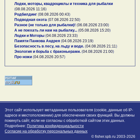
Лодки, моторы, квадроциклы и техника для рыбалки
(
08.08.2026 11:16
)
Родбилдинг
(
08.08.2026 00:43
)
Подводная охота
(
07.08.2026 22:50
)
Разное (не только для рыбалки)!
(
06.08.2026 23:00
)
А не поехать ли нам на рыбалку...
(
05.08.2026 15:20
)
Лодки и Моторы
(
04.08.2026 23:33
)
Памяти Панкова Андрея
(
04.08.2026 23:19
)
Безопасность в лесу, на льду и воде.
(
04.08.2026 21:11
)
Экология и борьба с браконьерами.
(
04.08.2026 21:00
)
Про ножи
(
04.08.2026 20:57
)
Этот сайт использует метаданные пользователя (cookie, данные об IP-
адресе и местоположении) для обеспечения своих функций. Вы должны
покинуть сайт, если не согласны с обработкой сайтом этих данных.
Подробнее:
Политика конфиденциальности
Согласие на обработку персональных данных
© fisher.spb.ru 2003-2026