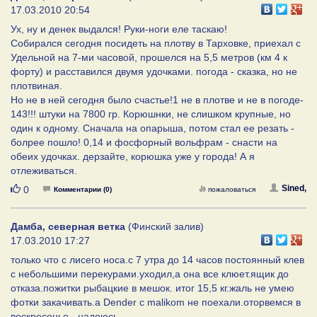
17.03.2010 20:54
Ух, ну и денек выдался! Руки-ноги еле таскаю!
Собирался сегодня посидеть на плотву в Тарховке, приехал с
Удельной на 7-ми часовой, прошелся на 5,5 метров (км 4 к
форту) и расставился двумя удочками. погода - сказка, но не
плотвиная.
Но не в ней сегодня было счастье!1 не в плотве и не в погоде-
143!!! штуки на 7800 гр. Корюшнки, не слишком крупные, но
один к одному. Сначала на опарыша, потом стал ее резать -
болрее пошло! 0,14 и фосфорный вольфрам - снасти на
обеих удочках. дерзайте, корюшка уже у города! А я
отлеживаться.
Нравится
Sined,
0
Комментарии (0)
пожаловаться
Дамба, северная ветка
(Финский залив)
17.03.2010 17:27
только что с лисего носа.с 7 утра до 14 часов постоянный клев
с небольшими перекурами.уходил,а она все клюет.ящик до
отказа.пожитки рыбацкие в мешок. итог 15,5 кг.жаль не умею
фотки закачивать.а Dender с malikom не поехали.оторвемся в
воскресенье - надеюсь.