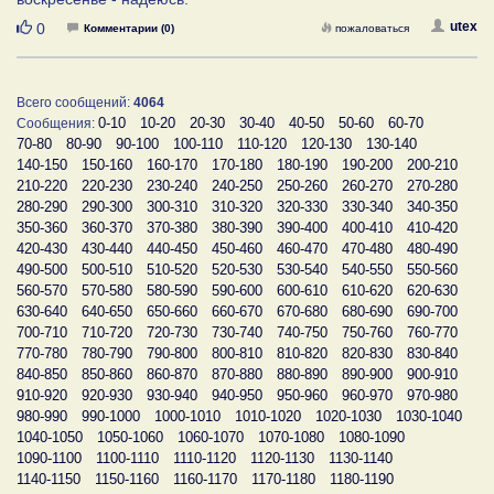
Нравится
utex
0
Комментарии (0)
пожаловаться
Всего сообщений:
4064
0-10
10-20
20-30
30-40
40-50
50-60
60-70
Сообщения:
70-80
80-90
90-100
100-110
110-120
120-130
130-140
140-150
150-160
160-170
170-180
180-190
190-200
200-210
210-220
220-230
230-240
240-250
250-260
260-270
270-280
280-290
290-300
300-310
310-320
320-330
330-340
340-350
350-360
360-370
370-380
380-390
390-400
400-410
410-420
420-430
430-440
440-450
450-460
460-470
470-480
480-490
490-500
500-510
510-520
520-530
530-540
540-550
550-560
560-570
570-580
580-590
590-600
600-610
610-620
620-630
630-640
640-650
650-660
660-670
670-680
680-690
690-700
700-710
710-720
720-730
730-740
740-750
750-760
760-770
770-780
780-790
790-800
800-810
810-820
820-830
830-840
840-850
850-860
860-870
870-880
880-890
890-900
900-910
910-920
920-930
930-940
940-950
950-960
960-970
970-980
980-990
990-1000
1000-1010
1010-1020
1020-1030
1030-1040
1040-1050
1050-1060
1060-1070
1070-1080
1080-1090
1090-1100
1100-1110
1110-1120
1120-1130
1130-1140
1140-1150
1150-1160
1160-1170
1170-1180
1180-1190