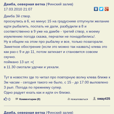
Дамба, северная ветка
(Финский залив)
17.03.2010 21:07
Дамба 3й створ.
проснулись в 6, но минус 15 на градуснике отпугнули желание
идти рыбалить, поспать не дали, разбудили в 8 и
соответственно в 9 уже на дамбе - третий створ, к моему
изумлению погода сказка, перчатки не понадобились!.
Ну в общем на этом про рыбалку и все, только позагорали.
Заметное обострение (если это можно так назвать) клева это
как раз с 9 и до 11, потом затихает и становится совсем
скучно.
поймано 13 шт. =(
в 11.30 смотали удочки и уехали.
Тут в новостях где то читал про повторную волну клева ближе к
3м часам - сегодня такого не было, с 15 - до 17.00 выловлено
3 рып. Погода по прежнему супер.
Одно радует ехать как и идти оч близко.
Нравится
sway435
0
Комментарии (0)
пожаловаться
Дамба, северная ветка
(Финский залив)