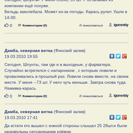
компании ещё похуже.
Бельдь заколебала. Может из-за погоды. Карась рулит. Ушли в
14-00.
Нравится
igorentiy
0
Комментарии (0)
пожаловаться
Дамба, северная ветка
(Финский залив)
19.03.2010 19:55
Сегодня, Шпунты, там где и в выходные, у фарватера.
Случайно встретился с напарником , с которым ловили и
проваливались в прошлый раз. Ловили снова вместе, на своем
месте. У меня --73 шт. У него чуть меньше. Завтра снова туда.
Наживка-карась.
Нравится
igorentiy
0
Комментарии (0)
пожаловаться
Дамба, северная ветка
(Финский залив)
19.03.2010 17:41
Да кстати кто вышел с южной стороны слышал 25 28шт.и были
недовольны сегодняшним клёвом.