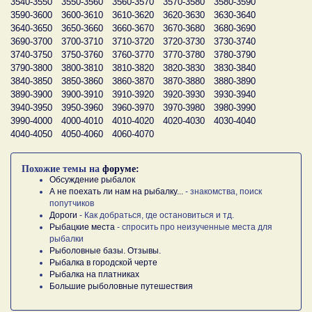
3540-3550
3550-3560
3560-3570
3570-3580
3580-3590
3590-3600
3600-3610
3610-3620
3620-3630
3630-3640
3640-3650
3650-3660
3660-3670
3670-3680
3680-3690
3690-3700
3700-3710
3710-3720
3720-3730
3730-3740
3740-3750
3750-3760
3760-3770
3770-3780
3780-3790
3790-3800
3800-3810
3810-3820
3820-3830
3830-3840
3840-3850
3850-3860
3860-3870
3870-3880
3880-3890
3890-3900
3900-3910
3910-3920
3920-3930
3930-3940
3940-3950
3950-3960
3960-3970
3970-3980
3980-3990
3990-4000
4000-4010
4010-4020
4020-4030
4030-4040
4040-4050
4050-4060
4060-4070
Похожие темы на
форуме:
Обсуждение рыбалок
А не поехать ли нам на рыбалку...
- знакомства, поиск
попутчиков
Дороги
- Как добраться, где остановиться и тд.
Рыбацкие места
- спросить про неизученные места для
рыбалки
Рыболовные базы. Отзывы.
Рыбалка в городской черте
Рыбалка на платниках
Большие рыболовные путешествия