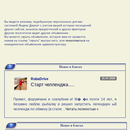
Вы видите рекламу, подобранную персонально для вас
системой Яндекс.Директ с учетом вашей истории посещений
других сайтов, анализа предпочтений и других факторов.
Другие посетители видят другие объявления.
Вы можете скрыть объявление, которое вам не нравится,
нажав на ссылку "скрыть" внутри него, или
пожаловаться
на
некорректное объявление администратору.
Новое в блогах
31.07.2026
RubaDrive
Старт челленджа….
Привет, форумчане и соклубник и! М� �е почти 14 лет, я
безумно люблю рыбалку и решил запустить легендарн ый
челлендж по обмену (в стиле ...
Читать полностью »
Новое в блогах