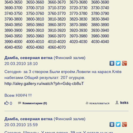
3640-3650
3650-3660
3660-3670
3670-3680
3680-3690
3690-3700
3700-3710
3710-3720
3720-3730
3730-3740
3740-3750
3750-3760
3760-3770
3770-3780
3780-3790
3790-3800
3800-3810
3810-3820
3820-3830
3830-3840
3840-3850
3850-3860
3860-3870
3870-3880
3880-3890
3890-3900
3900-3910
3910-3920
3920-3930
3930-3940
3940-3950
3950-3960
3960-3970
3970-3980
3980-3990
3990-4000
4000-4010
4010-4020
4020-4030
4030-4040
4040-4050
4050-4060
4060-4070
Дамба, северная ветка
(Финский залив)
20.03.2010 18:10
Сегодня- за 3 створом.Были втроём.Ловили на карася.Клёв
набегами.Общий результат: 207 огурцов.
http://aley.gallery.ru/watch?ph=Gdq-cb8uT
Всем НХНЧ !!!
Нравится
keks
0
Комментарии (0)
пожаловаться
Дамба, северная ветка
(Финский залив)
20.03.2010 15:59
Сегодня, Шпунты- У меня плохо, 39 шт. У остальных из