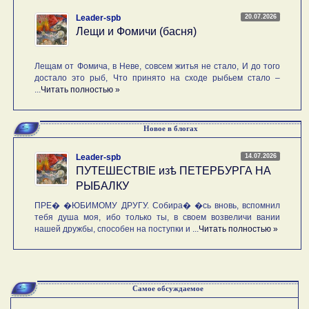
20.07.2026
Leader-spb
Лещи и Фомичи (басня)
Лещам от Фомича, в Неве, совсем житья не стало, И до того
достало это рыб, Что принято на сходе рыбьем стало –
...
Читать полностью »
Новое в блогах
14.07.2026
Leader-spb
ПУТЕШЕСТВIE изѣ ПЕТЕРБУРГА НА
РЫБАЛКУ
ПРЕ� �ЮБИМОМУ ДРУГУ. Собира� �сь вновь, вспомнил
тебя душа моя, ибо только ты, в своем возвеличи вании
нашей дружбы, способен на поступки и ...
Читать полностью »
Самое обсуждаемое