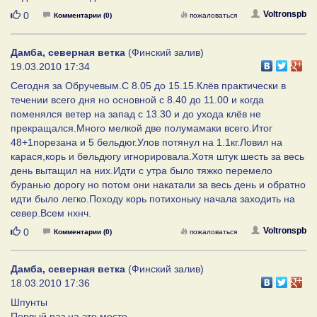
Нравится
Voltronspb
0
Комментарии (0)
пожаловаться
Дамба, северная ветка
(Финский залив)
19.03.2010 17:34
Сегодня за Обручевым.С 8.05 до 15.15.Клёв практически в
течении всего дня но основной с 8.40 до 11.00 и когда
поменялся ветер на запад с 13.30 и до ухода клёв не
прекращался.Много мелкой две полумамаки всего.Итог
48+1порезана и 5 бельдюг.Улов потянул на 1.1кг.Ловил на
карася,корь и бельдюгу игнорировала.Хотя штук шесть за весь
день вытащил на них.Идти с утра было тяжко перемело
буранью дорогу но потом они накатали за весь день и обратно
идти было легко.Походу корь потихоньку начала заходить на
север.Всем нхнч.
Нравится
Voltronspb
0
Комментарии (0)
пожаловаться
Дамба, северная ветка
(Финский залив)
18.03.2010 17:36
Шпунты
Первый раз на это месте.