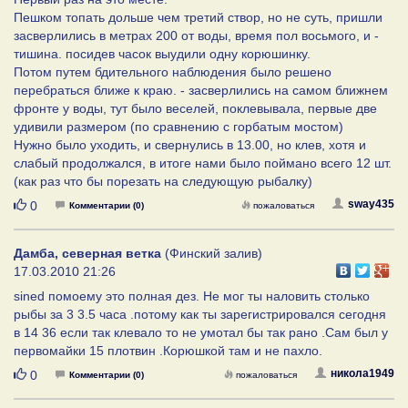
Пешком топать дольше чем третий створ, но не суть, пришли
засверлились в метрах 200 от воды, время пол восьмого, и -
тишина. посидев часок выудили одну корюшинку.
Потом путем бдительного наблюдения было решено
перебраться ближе к краю. - засверлились на самом ближнем
фронте у воды, тут было веселей, поклевывала, первые две
удивили размером (по сравнению с горбатым мостом)
Нужно было уходить, и свернулись в 13.00, но клев, хотя и
слабый продолжался, в итоге нами было поймано всего 12 шт.
(как раз что бы порезать на следующую рыбалку)
Нравится
sway435
0
Комментарии (0)
пожаловаться
Дамба, северная ветка
(Финский залив)
17.03.2010 21:26
sined помоему это полная дез. Не мог ты наловить столько
рыбы за 3 3.5 часа .потому как ты зарегистрировался сегодня
в 14 36 если так клевало то не умотал бы так рано .Сам был у
первомайки 15 плотвин .Корюшкой там и не пахло.
Нравится
никола1949
0
Комментарии (0)
пожаловаться