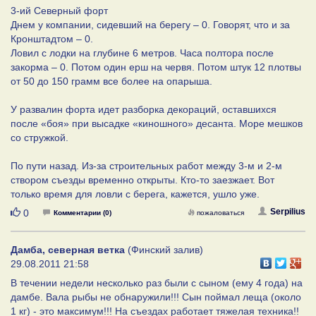
3-ий Северный форт
Днем у компании, сидевший на берегу – 0. Говорят, что и за
Кронштадтом – 0.
Ловил с лодки на глубине 6 метров. Часа полтора после
закорма – 0. Потом один ерш на червя. Потом штук 12 плотвы
от 50 до 150 грамм все более на опарыша.
У развалин форта идет разборка декораций, оставшихся
после «боя» при высадке «киношного» десанта. Море мешков
со стружкой.
По пути назад. Из-за строительных работ между 3-м и 2-м
створом съезды временно открыты. Кто-то заезжает. Вот
только время для ловли с берега, кажется, ушло уже.
Нравится
Serpilius
0
Комментарии (0)
пожаловаться
Дамба, северная ветка
(Финский залив)
29.08.2011 21:58
В течении недели несколько раз были с сыном (ему 4 года) на
дамбе. Вала рыбы не обнаружили!!! Сын поймал леща (около
1 кг) - это максимум!!! На съездах работает тяжелая техника!!