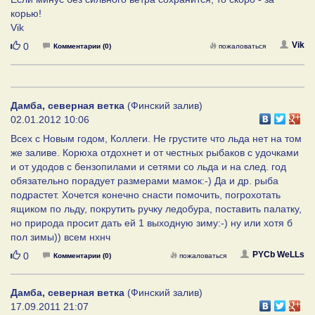
корью!
Vik
Нравится
Vik
0
Комментарии (0)
пожаловаться
Дамба, северная ветка
(Финский залив)
02.01.2012 10:06
Всех с Новым годом, Коллеги. Не грустите что льда нет на том
же заливе. Корюха отдохнет и от честных рыбаков с удочками
и от удодов с бензопилами и сетями со льда и на след. год
обязательно порадует размерами мамок:-) Да и др. рыба
подрастет. Хочется конечно снасти помочить, погрохотать
ящиком по льду, покрутить ручку ледобура, поставить палатку,
но природа просит дать ей 1 выходную зиму:-) ну или хотя б
пол зимы)) всем нхнч
Нравится
PYCb WeLLs
0
Комментарии (0)
пожаловаться
Дамба, северная ветка
(Финский залив)
17.09.2011 21:07