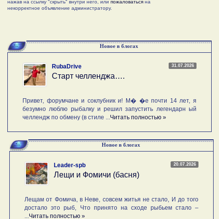
нажав на ссылку "скрыть" внутри него, или
пожаловаться
на
некорректное объявление администратору.
Новое в блогах
31.07.2026
RubaDrive
Старт челленджа….
Привет, форумчане и соклубник и! М� �е почти 14 лет, я
безумно люблю рыбалку и решил запустить легендарн ый
челлендж по обмену (в стиле ...
Читать полностью »
Новое в блогах
20.07.2026
Leader-spb
Лещи и Фомичи (басня)
Лещам от Фомича, в Неве, совсем житья не стало, И до того
достало это рыб, Что принято на сходе рыбьем стало –
...
Читать полностью »