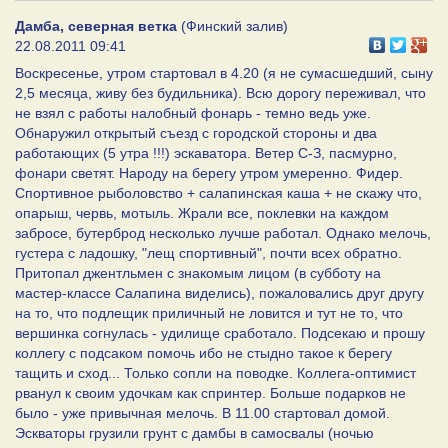
Дамба, северная ветка
(Финский залив)
22.08.2011 09:41
Воскресенье, утром стартовал в 4.20 (я не сумасшедший, сыну
2,5 месяца, живу без будильника). Всю дорогу переживал, что
не взял с работы налобный фонарь - темно ведь уже.
Обнаружил открытый съезд с городской стороны и два
работающих (5 утра !!!) эскаватора. Ветер С-З, пасмурно,
фонари светят. Народу на берегу утром умеренно. Фидер.
Спортивное рыболовство + салапинская каша + не скажу что,
опарыш, червь, мотыль. Жрали все, поклевки на каждом
забросе, бутерброд несколько лучше работал. Однако мелочь,
густера с ладошку, "лещ спортивный", почти всех обратно.
Притопал джентльмен с знакомым лицом (в субботу на
мастер-классе Салапина виделись), пожаловались друг другу
на то, что подлещик приличный не ловится и тут не то, что
вершинка согнулась - удилище сработало. Подсекаю и прошу
коллегу с подсаком помочь ибо не стыдно такое к берегу
тащить и сход... Только сопли на поводке. Коллега-оптимист
рванул к своим удочкам как спринтер. Больше подарков не
было - уже привычная мелочь. В 11.00 стартовал домой.
Эскваторы грузили грунт с дамбы в самосвалы (ночью