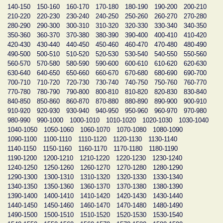
140-150
150-160
160-170
170-180
180-190
190-200
200-210
210-220
220-230
230-240
240-250
250-260
260-270
270-280
280-290
290-300
300-310
310-320
320-330
330-340
340-350
350-360
360-370
370-380
380-390
390-400
400-410
410-420
420-430
430-440
440-450
450-460
460-470
470-480
480-490
490-500
500-510
510-520
520-530
530-540
540-550
550-560
560-570
570-580
580-590
590-600
600-610
610-620
620-630
630-640
640-650
650-660
660-670
670-680
680-690
690-700
700-710
710-720
720-730
730-740
740-750
750-760
760-770
770-780
780-790
790-800
800-810
810-820
820-830
830-840
840-850
850-860
860-870
870-880
880-890
890-900
900-910
910-920
920-930
930-940
940-950
950-960
960-970
970-980
980-990
990-1000
1000-1010
1010-1020
1020-1030
1030-1040
1040-1050
1050-1060
1060-1070
1070-1080
1080-1090
1090-1100
1100-1110
1110-1120
1120-1130
1130-1140
1140-1150
1150-1160
1160-1170
1170-1180
1180-1190
1190-1200
1200-1210
1210-1220
1220-1230
1230-1240
1240-1250
1250-1260
1260-1270
1270-1280
1280-1290
1290-1300
1300-1310
1310-1320
1320-1330
1330-1340
1340-1350
1350-1360
1360-1370
1370-1380
1380-1390
1390-1400
1400-1410
1410-1420
1420-1430
1430-1440
1440-1450
1450-1460
1460-1470
1470-1480
1480-1490
1490-1500
1500-1510
1510-1520
1520-1530
1530-1540