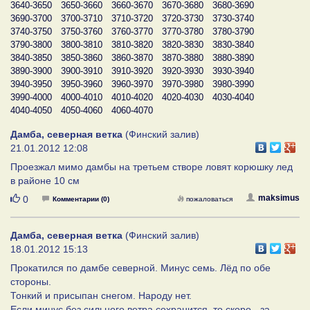
3640-3650
3650-3660
3660-3670
3670-3680
3680-3690
3690-3700
3700-3710
3710-3720
3720-3730
3730-3740
3740-3750
3750-3760
3760-3770
3770-3780
3780-3790
3790-3800
3800-3810
3810-3820
3820-3830
3830-3840
3840-3850
3850-3860
3860-3870
3870-3880
3880-3890
3890-3900
3900-3910
3910-3920
3920-3930
3930-3940
3940-3950
3950-3960
3960-3970
3970-3980
3980-3990
3990-4000
4000-4010
4010-4020
4020-4030
4030-4040
4040-4050
4050-4060
4060-4070
Дамба, северная ветка
(Финский залив)
21.01.2012 12:08
Проезжал мимо дамбы на третьем створе ловят корюшку лед
в районе 10 см
Нравится
maksimus
0
Комментарии (0)
пожаловаться
Дамба, северная ветка
(Финский залив)
18.01.2012 15:13
Прокатился по дамбе северной. Минус семь. Лёд по обе
стороны.
Тонкий и присыпан снегом. Народу нет.
Если минус без сильного ветра сохранится, то скоро - за