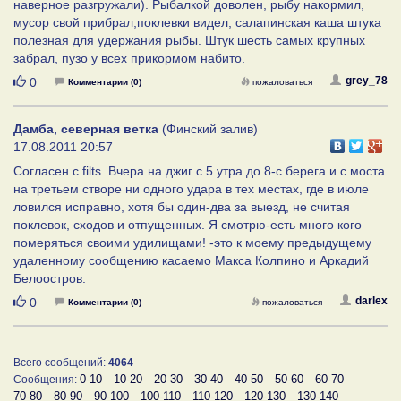
наверное разгружали). Рыбалкой доволен, рыбу накормил,
мусор свой прибрал,поклевки видел, салапинская каша штука
полезная для удержания рыбы. Штук шесть самых крупных
забрал, пузо у всех прикормом набито.
Нравится
grey_78
0
Комментарии (0)
пожаловаться
Дамба, северная ветка
(Финский залив)
17.08.2011 20:57
Согласен с filts. Вчера на джиг с 5 утра до 8-с берега и с моста
на третьем створе ни одного удара в тех местах, где в июле
ловился исправно, хотя бы один-два за выезд, не считая
поклевок, сходов и отпущенных. Я смотрю-есть много кого
померяться своими удилищами! -это к моему предыдущему
удаленному сообщению касаемо Макса Колпино и Аркадий
Белоостров.
Нравится
darlex
0
Комментарии (0)
пожаловаться
Всего сообщений:
4064
0-10
10-20
20-30
30-40
40-50
50-60
60-70
Сообщения:
70-80
80-90
90-100
100-110
110-120
120-130
130-140