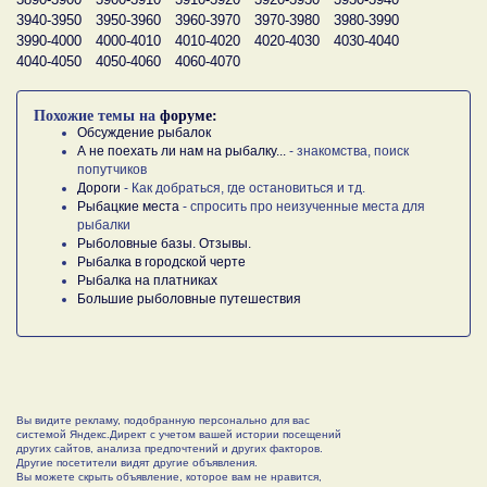
3940-3950
3950-3960
3960-3970
3970-3980
3980-3990
3990-4000
4000-4010
4010-4020
4020-4030
4030-4040
4040-4050
4050-4060
4060-4070
Похожие темы на
форуме:
Обсуждение рыбалок
А не поехать ли нам на рыбалку...
- знакомства, поиск
попутчиков
Дороги
- Как добраться, где остановиться и тд.
Рыбацкие места
- спросить про неизученные места для
рыбалки
Рыболовные базы. Отзывы.
Рыбалка в городской черте
Рыбалка на платниках
Большие рыболовные путешествия
Вы видите рекламу, подобранную персонально для вас
системой Яндекс.Директ с учетом вашей истории посещений
других сайтов, анализа предпочтений и других факторов.
Другие посетители видят другие объявления.
Вы можете скрыть объявление, которое вам не нравится,