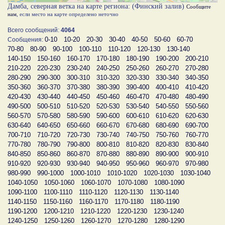
Дамба, северная ветка на карте региона: (Финский залив)
Сообщите
нам
, если место на карте определено неточно
Всего сообщений:
4064
0-10
10-20
20-30
30-40
40-50
50-60
60-70
Сообщения:
70-80
80-90
90-100
100-110
110-120
120-130
130-140
140-150
150-160
160-170
170-180
180-190
190-200
200-210
210-220
220-230
230-240
240-250
250-260
260-270
270-280
280-290
290-300
300-310
310-320
320-330
330-340
340-350
350-360
360-370
370-380
380-390
390-400
400-410
410-420
420-430
430-440
440-450
450-460
460-470
470-480
480-490
490-500
500-510
510-520
520-530
530-540
540-550
550-560
560-570
570-580
580-590
590-600
600-610
610-620
620-630
630-640
640-650
650-660
660-670
670-680
680-690
690-700
700-710
710-720
720-730
730-740
740-750
750-760
760-770
770-780
780-790
790-800
800-810
810-820
820-830
830-840
840-850
850-860
860-870
870-880
880-890
890-900
900-910
910-920
920-930
930-940
940-950
950-960
960-970
970-980
980-990
990-1000
1000-1010
1010-1020
1020-1030
1030-1040
1040-1050
1050-1060
1060-1070
1070-1080
1080-1090
1090-1100
1100-1110
1110-1120
1120-1130
1130-1140
1140-1150
1150-1160
1160-1170
1170-1180
1180-1190
1190-1200
1200-1210
1210-1220
1220-1230
1230-1240
1240-1250
1250-1260
1260-1270
1270-1280
1280-1290