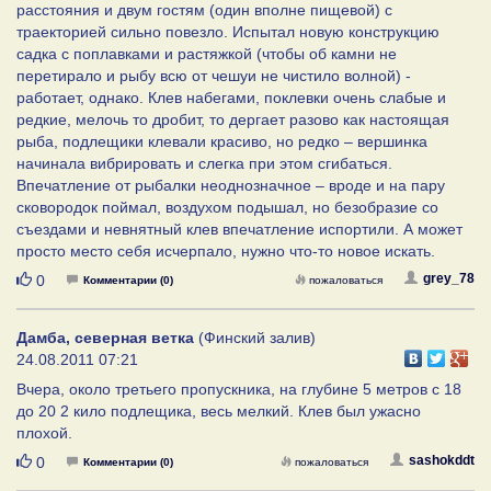
расстояния и двум гостям (один вполне пищевой) с
траекторией сильно повезло. Испытал новую конструкцию
садка с поплавками и растяжкой (чтобы об камни не
перетирало и рыбу всю от чешуи не чистило волной) -
работает, однако. Клев набегами, поклевки очень слабые и
редкие, мелочь то дробит, то дергает разово как настоящая
рыба, подлещики клевали красиво, но редко – вершинка
начинала вибрировать и слегка при этом сгибаться.
Впечатление от рыбалки неоднозначное – вроде и на пару
сковородок поймал, воздухом подышал, но безобразие со
съездами и невнятный клев впечатление испортили. А может
просто место себя исчерпало, нужно что-то новое искать.
Нравится
grey_78
0
Комментарии (0)
пожаловаться
Дамба, северная ветка
(Финский залив)
24.08.2011 07:21
Вчера, около третьего пропускника, на глубине 5 метров с 18
до 20 2 кило подлещика, весь мелкий. Клев был ужасно
плохой.
Нравится
sashokddt
0
Комментарии (0)
пожаловаться