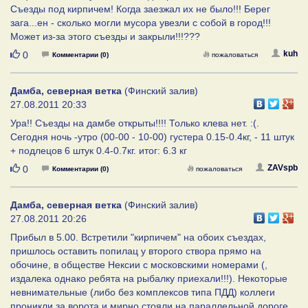
Съезды под кирпичем! Когда заезжал их не было!!! Берег
зага...ен - сколько могли мусора увезли с собой в город!!!
Может из-за этого съезды и закрыли!!!???
Нравится
kuh
0
Комментарии (0)
пожаловаться
Дамба, северная ветка
(Финский залив)
27.08.2011 20:33
Ура!! Съезды на дамбе открыты!!!! Только клева нет. :(.
Сегодня ночь -утро (00-00 - 10-00) густера 0.15-0.4кг, - 11 штук
+ подлецов 6 штук 0.4-0.7кг. итог: 6.3 кг
Нравится
ZAVspb
0
Комментарии (0)
пожаловаться
Дамба, северная ветка
(Финский залив)
27.08.2011 20:26
Прибыл в 5.00. Встретили "кирпичем" на обоих съездах,
пришлось оставить попилац у второго створа прямо на
обочине, в обществе Нексии с московскими номерами (,
издалека однако ребята на рыбалку приехали!!!). Некоторые
невнимательные (либо без комплексов типа ПДД) коллеги
проникли за ворота и мирно стояли на параллельной дороге.