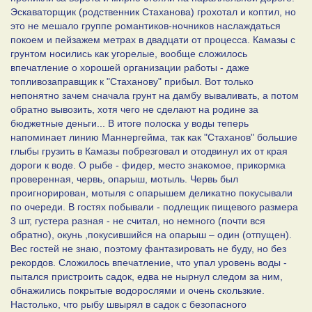
Эскаваторщик (родственник Стаханова) грохотал и коптил, но
это не мешало группе романтиков-ночников наслаждаться
покоем и пейзажем метрах в двадцати от процесса. Камазы с
грунтом носились как угорелые, вообще сложилось
впечатление о хорошей организации работы - даже
топливозаправщик к "Стаханову" прибыл. Вот только
непонятно зачем сначала грунт на дамбу вываливать, а потом
обратно вывозить, хотя чего не сделают на родине за
бюджетные деньги... В итоге полоска у воды теперь
напоминает линию Маннергейма, так как "Стаханов" большие
глыбы грузить в Камазы побрезговал и отодвинул их от края
дороги к воде. О рыбе - фидер, место знакомое, прикормка
проверенная, червь, опарыш, мотыль. Червь был
проигнорирован, мотыля с опарышем деликатно покусывали
по очереди. В гостях побывали - подлещик пищевого размера
3 шт, густера разная - не считал, но немного (почти вся
обратно), окунь ,покусившийся на опарыш – один (отпущен).
Вес гостей не знаю, поэтому фантазировать не буду, но без
рекордов. Сложилось впечатление, что упал уровень воды -
пытался пристроить садок, едва не нырнул следом за ним,
обнажились покрытые водорослями и очень скользкие.
Настолько, что рыбу швырял в садок с безопасного