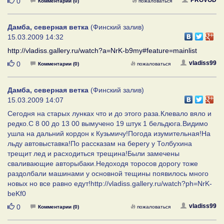
Нравится
0
Комментарии (0)
пожаловаться
Дамба, северная ветка
(Финский залив)
15.03.2009 14:32
http://vladiss.gallery.ru/watch?a=NrK-b9my#feature=mainlist
Нравится
vladiss99
0
Комментарии (0)
пожаловаться
Дамба, северная ветка
(Финский залив)
15.03.2009 14:07
Сегодня на старых лунках что и до этого раза.Клевало вяло и
редко.С 8 00 до 13 00 вымучено 19 штук 1 бельдюга.Видимо
ушла на дальний кордон к Кузьмичу!Погода изумительная!На
льду автовыставка!По рассказам на берегу у Толбухина
трещит лед и расходиться трещина!Были замечены
сваливающие авторыбаки.Недоходя торосов дорогу тоже
раздолбали машинами у основной тещины появилось много
новых но все равно едут!http://vladiss.gallery.ru/watch?ph=NrK-
beKf0
Нравится
vladiss99
0
Комментарии (0)
пожаловаться