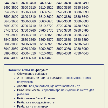
3440-3450
3450-3460
3460-3470
3470-3480
3480-3490
3490-3500
3500-3510
3510-3520
3520-3530
3530-3540
3540-3550
3550-3560
3560-3570
3570-3580
3580-3590
3590-3600
3600-3610
3610-3620
3620-3630
3630-3640
3640-3650
3650-3660
3660-3670
3670-3680
3680-3690
3690-3700
3700-3710
3710-3720
3720-3730
3730-3740
3740-3750
3750-3760
3760-3770
3770-3780
3780-3790
3790-3800
3800-3810
3810-3820
3820-3830
3830-3840
3840-3850
3850-3860
3860-3870
3870-3880
3880-3890
3890-3900
3900-3910
3910-3920
3920-3930
3930-3940
3940-3950
3950-3960
3960-3970
3970-3980
3980-3990
3990-4000
4000-4010
4010-4020
4020-4030
4030-4040
4040-4050
4050-4060
4060-4070
Похожие темы на
форуме:
Обсуждение рыбалок
А не поехать ли нам на рыбалку...
- знакомства, поиск
попутчиков
Дороги
- Как добраться, где остановиться и тд.
Рыбацкие места
- спросить про неизученные места для
рыбалки
Рыболовные базы. Отзывы.
Рыбалка в городской черте
Рыбалка на платниках