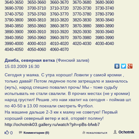
3640-3650
3650-3660
3660-3670
3670-3680
3680-3690
3690-3700
3700-3710
3710-3720
3720-3730
3730-3740
3740-3750
3750-3760
3760-3770
3770-3780
3780-3790
3790-3800
3800-3810
3810-3820
3820-3830
3830-3840
3840-3850
3850-3860
3860-3870
3870-3880
3880-3890
3890-3900
3900-3910
3910-3920
3920-3930
3930-3940
3940-3950
3950-3960
3960-3970
3970-3980
3980-3990
3990-4000
4000-4010
4010-4020
4020-4030
4030-4040
4040-4050
4050-4060
4060-4070
Дамба, северная ветка
(Финский залив)
15.03.2009 16:30
Сегодня у маяка. С утра хорошо! Ловили у самой кромки ,
только давай! Потом ледяное поле затрещало и закачалось
(жуть), народ спешно повалил прочь! Мы - тоже судьбу
испытывать не стали свалили. В прочих местах (не у кромки)
народ грустил! Решив ,что нам хватит на сегодня - поймав шт.
по 40-50 в 13.00 поехали смотреть Футбол.
На машине дальше 2-3 км к маяку не советую! Первый
хороший северный ветер и всё, оторвёт поляну!
http://ochotnik03.gallery.ru/watch?ph=pBs-bfwb7
Нравится
Ochotnik
0
Комментарии (0)
пожаловаться