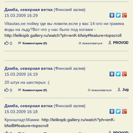
Дамба, северная ветка
(Финский залив)
15.03.2009 16:29
Vitautas,не пойму где вы ловили,если у вас 14-ого ни грамма
воды на льду?Вот что у нас было под ногами -
http://lelikspb.gallery.ru/watch?ph=enK-bfwiy#feature=topscroll
Нравится
PROVOD
0
Комментарии (0)
пожаловаться
Дамба, северная ветка
(Финский залив)
15.03.2009 16:19
20 штук на шестерых :(
Нравится
Jug
0
Комментарии (0)
пожаловаться
Дамба, северная ветка
(Финский залив)
15.03.2009 16:18
Кронштадт.Мамки.
http://lelikspb.gallery.ru/watch?ph=enK-
bfwiB#feature=topscroll
PROVOD