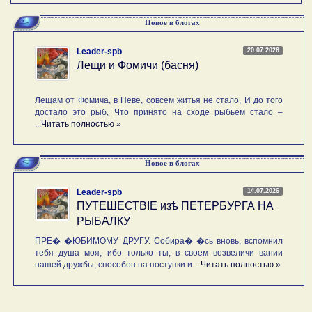
Новое в блогах
20.07.2026
Leader-spb
Лещи и Фомичи (басня)
Лещам от Фомича, в Неве, совсем житья не стало, И до того
достало это рыб, Что принято на сходе рыбьем стало –
...
Читать полностью »
Новое в блогах
14.07.2026
Leader-spb
ПУТЕШЕСТВIE изѣ ПЕТЕРБУРГА НА
РЫБАЛКУ
ПРЕ� �ЮБИМОМУ ДРУГУ. Собира� �сь вновь, вспомнил
тебя душа моя, ибо только ты, в своем возвеличи вании
нашей дружбы, способен на поступки и ...
Читать полностью »