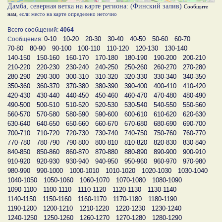
Дамба, северная ветка на карте региона: (Финский залив)
Сообщите
нам
, если место на карте определено неточно
Всего сообщений:
4064
0-10
10-20
20-30
30-40
40-50
50-60
60-70
Сообщения:
70-80
80-90
90-100
100-110
110-120
120-130
130-140
140-150
150-160
160-170
170-180
180-190
190-200
200-210
210-220
220-230
230-240
240-250
250-260
260-270
270-280
280-290
290-300
300-310
310-320
320-330
330-340
340-350
350-360
360-370
370-380
380-390
390-400
400-410
410-420
420-430
430-440
440-450
450-460
460-470
470-480
480-490
490-500
500-510
510-520
520-530
530-540
540-550
550-560
560-570
570-580
580-590
590-600
600-610
610-620
620-630
630-640
640-650
650-660
660-670
670-680
680-690
690-700
700-710
710-720
720-730
730-740
740-750
750-760
760-770
770-780
780-790
790-800
800-810
810-820
820-830
830-840
840-850
850-860
860-870
870-880
880-890
890-900
900-910
910-920
920-930
930-940
940-950
950-960
960-970
970-980
980-990
990-1000
1000-1010
1010-1020
1020-1030
1030-1040
1040-1050
1050-1060
1060-1070
1070-1080
1080-1090
1090-1100
1100-1110
1110-1120
1120-1130
1130-1140
1140-1150
1150-1160
1160-1170
1170-1180
1180-1190
1190-1200
1200-1210
1210-1220
1220-1230
1230-1240
1240-1250
1250-1260
1260-1270
1270-1280
1280-1290