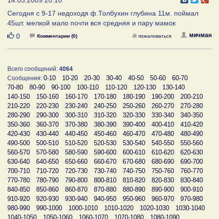
Сегодня с 9-17 недоходя ф.Толбухин глубина 11м. поймал
45шт. мелкой мало почти вся средняя и пару мамок
Нравится
мичман
0
Комментарии (0)
пожаловаться
Всего сообщений:
4064
0-10
10-20
20-30
30-40
40-50
50-60
60-70
Сообщения:
70-80
80-90
90-100
100-110
110-120
120-130
130-140
140-150
150-160
160-170
170-180
180-190
190-200
200-210
210-220
220-230
230-240
240-250
250-260
260-270
270-280
280-290
290-300
300-310
310-320
320-330
330-340
340-350
350-360
360-370
370-380
380-390
390-400
400-410
410-420
420-430
430-440
440-450
450-460
460-470
470-480
480-490
490-500
500-510
510-520
520-530
530-540
540-550
550-560
560-570
570-580
580-590
590-600
600-610
610-620
620-630
630-640
640-650
650-660
660-670
670-680
680-690
690-700
700-710
710-720
720-730
730-740
740-750
750-760
760-770
770-780
780-790
790-800
800-810
810-820
820-830
830-840
840-850
850-860
860-870
870-880
880-890
890-900
900-910
910-920
920-930
930-940
940-950
950-960
960-970
970-980
980-990
990-1000
1000-1010
1010-1020
1020-1030
1030-1040
1040-1050
1050-1060
1060-1070
1070-1080
1080-1090