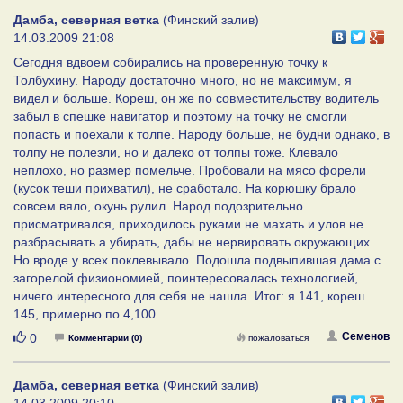
Дамба, северная ветка
(Финский залив)
14.03.2009 21:08
Сегодня вдвоем собирались на проверенную точку к
Толбухину. Народу достаточно много, но не максимум, я
видел и больше. Кореш, он же по совместительству водитель
забыл в спешке навигатор и поэтому на точку не смогли
попасть и поехали к толпе. Народу больше, не будни однако, в
толпу не полезли, но и далеко от толпы тоже. Клевало
неплохо, но размер помельче. Пробовали на мясо форели
(кусок теши прихватил), не сработало. На корюшку брало
совсем вяло, окунь рулил. Народ подозрительно
присматривался, приходилось руками не махать и улов не
разбрасывать а убирать, дабы не нервировать окружающих.
Но вроде у всех поклевывало. Подошла подвыпившая дама с
загорелой физиономией, поинтересовалась технологией,
ничего интересного для себя не нашла. Итог: я 141, кореш
145, примерно по 4,100.
Нравится
Семенов
0
Комментарии (0)
пожаловаться
Дамба, северная ветка
(Финский залив)
14.03.2009 20:10