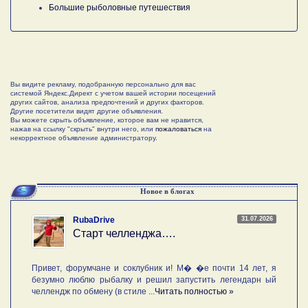
Большие рыболовные путешествия
Вы видите рекламу, подобранную персонально для вас
системой Яндекс.Директ с учетом вашей истории посещений
других сайтов, анализа предпочтений и других факторов.
Другие посетители видят другие объявления.
Вы можете скрыть объявление, которое вам не нравится,
нажав на ссылку "скрыть" внутри него, или
пожаловаться
на
некорректное объявление администратору.
Новое в блогах
31.07.2026
RubaDrive
Старт челленджа….
Привет, форумчане и соклубник и! М� �е почти 14 лет, я
безумно люблю рыбалку и решил запустить легендарн ый
челлендж по обмену (в стиле ...
Читать полностью »