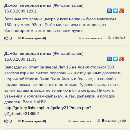
Дамба, северная ветка
(Финский залив)
15.03.2009 12:01
Вованыч это враньё ,вчера у вскх неочень было максимум
150шт у меня 92шт . Рыба мельче чем в комарово,за
Зеленогорском в этот день ловили лучше.
Нравится
shishak
0
Комментарии (0)
пожаловаться
Дамба, северная ветка
(Финский залив)
15.03.2009 11:35
Запоздалый отчет за вчера! Лет 15 не ловил столько! 300
хвостов кори не считая порезанных и отпущенных дозревать
огурчиков! Можно было бы поймать и больше, но спасибо
поджопникам: взяли в плотное кольцо. Удивляюсь наглости,
зачем вставать выше по течению в 5-ти метрах. Никакого
уважения к коллегам-рыбакам. А так, рыбалкой и погодой
доволен. Всем НХНЧ!
http://gallery.fisher.spb.ru/gallery212/main.php?
g2_itemId=218652
Нравится
Вованыч_spb
0
Комментарии (0)
пожаловаться