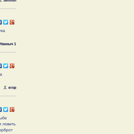
dimson
тка
Иваныч 1
а
егор
рыбе
и ловить
ерброт