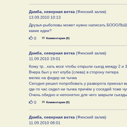
Дамба, северная ветка
(Финский залив)
13.09.2010 10:13
Друзья-рыболовы может нужно написать БОООЛЬШУЮ
какие идеи?
Нравится
0
Комментарии (0)
Дамба, северная ветка
(Финский залив)
11.09.2010 19:01
Кому тр...хать мозг чтобы открыли сьезд между 2 и 3 
Вчера был у яхт клуба (слева) в сторону питера
мелко на фидер ни тычка
Сегодня решил попробовать у разворота приехал вы
где-то час сидел ни тычка причём у соседей тоже ч
Очень обидно и непонятно для чего закрыли сьезд
Нравится
0
Комментарии (0)
Дамба, северная ветка
(Финский залив)
11.09.2010 08:01