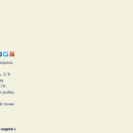
sspara,
. С 9
ку
470.
и рыбку,
й точки
eugene l.