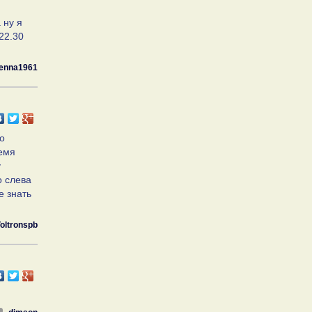
 ну я
22.30
enna1961
о
ремя
у
о слева
е знать
oltronspb