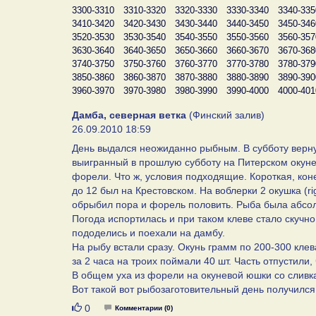
3300-3310
3310-3320
3320-3330
3330-3340
3340-335
3410-3420
3420-3430
3430-3440
3440-3450
3450-346
3520-3530
3530-3540
3540-3550
3550-3560
3560-357
3630-3640
3640-3650
3650-3660
3660-3670
3670-368
3740-3750
3750-3760
3760-3770
3770-3780
3780-379
3850-3860
3860-3870
3870-3880
3880-3890
3890-390
3960-3970
3970-3980
3980-3990
3990-4000
4000-401
Дамба, северная ветка
(Финский залив)
26.09.2010 18:59
День выдался неожиданно рыбным. В субботу вернулс
выигранный в прошлую субботу на Питерском окуне.
форели. Что ж, условия подходящие. Короткая, коне
до 12 был на Крестовском. На воблерки 2 окушка (ri
обрыбил пора и форель половить. Рыба была абсолю
Погода испортилась и при таком клеве стало скучно
пододелись и поехали на дамбу.
На рыбу встали сразу. Окунь грамм по 200-300 клев
за 2 часа на троих поймали 40 шт. Часть отпустили, 
В общем уха из форели на окуневой юшки со сливка
Вот такой вот рыбозаготовительный день получился
Нравится
0
Комментарии (0)