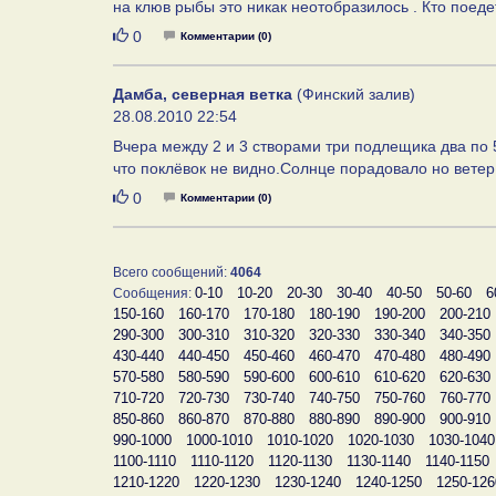
на клюв рыбы это никак неотобразилось . Кто пое
Нравится
0
Комментарии (0)
Дамба, северная ветка
(Финский залив)
28.08.2010 22:54
Вчера между 2 и 3 створами три подлещика два по 
что поклёвок не видно.Солнце порадовало но вете
Нравится
0
Комментарии (0)
Всего сообщений:
4064
0-10
10-20
20-30
30-40
40-50
50-60
6
Сообщения:
150-160
160-170
170-180
180-190
190-200
200-210
290-300
300-310
310-320
320-330
330-340
340-350
430-440
440-450
450-460
460-470
470-480
480-490
570-580
580-590
590-600
600-610
610-620
620-630
710-720
720-730
730-740
740-750
750-760
760-770
850-860
860-870
870-880
880-890
890-900
900-910
990-1000
1000-1010
1010-1020
1020-1030
1030-1040
1100-1110
1110-1120
1120-1130
1130-1140
1140-1150
1210-1220
1220-1230
1230-1240
1240-1250
1250-126