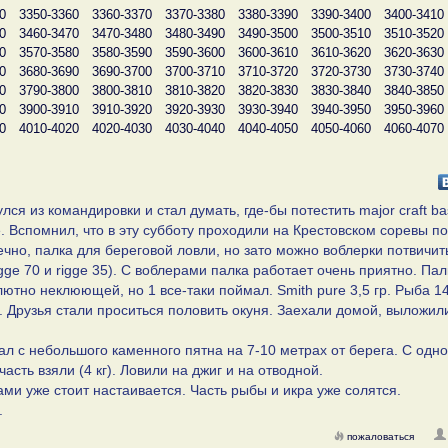
0
3350-3360
3360-3370
3370-3380
3380-3390
3390-3400
3400-3410
0
3460-3470
3470-3480
3480-3490
3490-3500
3500-3510
3510-3520
0
3570-3580
3580-3590
3590-3600
3600-3610
3610-3620
3620-3630
0
3680-3690
3690-3700
3700-3710
3710-3720
3720-3730
3730-3740
0
3790-3800
3800-3810
3810-3820
3820-3830
3830-3840
3840-3850
0
3900-3910
3910-3920
3920-3930
3930-3940
3940-3950
3950-3960
0
4010-4020
4020-4030
4030-4040
4040-4050
4050-4060
4060-4070
я из командировки и стал думать, где-бы потестить major craft ba
 Вспомнил, что в эту субботу проходили на Крестовском соревы по
чно, палка для береговой ловли, но зато можно воблерки потвичить
gge 70 и rigge 35). С воблерами палка работает очень приятно. Пал
тно неклюющей, но 1 все-таки поймал. Smith pure 3,5 гр. Рыба 1
. Друзья стали проситься половить окуня. Заехали домой, выложил
ал с небольшого каменного пятна на 7-10 метрах от берега. С одно
часть взяли (4 кг). Ловили на джиг и на отводной.
ми уже стоит настаивается. Часть рыбы и икра уже солятся.
.
пожаловаться