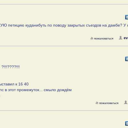
 петицию куданибуть по поводу закрытых съездов на дамбе? У 
ev
пожаловаться
?!!!????!!!
ставил к 16 40
упс в этот промежуток... смыло дождём
ы
пожаловаться