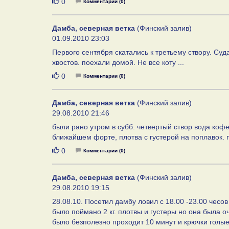
Нравится
0
Комментарии (0)
Дамба, северная ветка
(Финский залив)
01.09.2010 23:03
Первого сентября скатались к третьему створу. Суд
хвостов. поехали домой. Не все коту ...
Нравится
0
Комментарии (0)
Дамба, северная ветка
(Финский залив)
29.08.2010 21:46
были рано утром в субб. четвертый створ вода кофе
ближайшем форте, плотва с густерой на поплавок. 
Нравится
0
Комментарии (0)
Дамба, северная ветка
(Финский залив)
29.08.2010 19:15
28.08.10. Посетил дамбу ловил с 18.00 -23.00 чес
было поймано 2 кг. плотвы и густеры но она была 
было безполезно проходит 10 минут и крючки голы