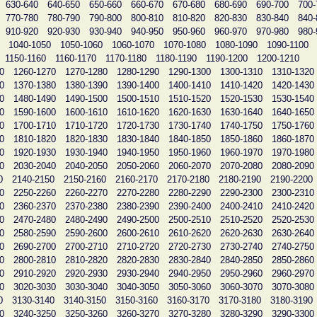
630-640
640-650
650-660
660-670
670-680
680-690
690-700
700-
770-780
780-790
790-800
800-810
810-820
820-830
830-840
840-
910-920
920-930
930-940
940-950
950-960
960-970
970-980
980-
1040-1050
1050-1060
1060-1070
1070-1080
1080-1090
1090-1100
1150-1160
1160-1170
1170-1180
1180-1190
1190-1200
1200-1210
0
1260-1270
1270-1280
1280-1290
1290-1300
1300-1310
1310-1320
0
1370-1380
1380-1390
1390-1400
1400-1410
1410-1420
1420-1430
0
1480-1490
1490-1500
1500-1510
1510-1520
1520-1530
1530-1540
0
1590-1600
1600-1610
1610-1620
1620-1630
1630-1640
1640-1650
0
1700-1710
1710-1720
1720-1730
1730-1740
1740-1750
1750-1760
0
1810-1820
1820-1830
1830-1840
1840-1850
1850-1860
1860-1870
0
1920-1930
1930-1940
1940-1950
1950-1960
1960-1970
1970-1980
0
2030-2040
2040-2050
2050-2060
2060-2070
2070-2080
2080-2090
0
2140-2150
2150-2160
2160-2170
2170-2180
2180-2190
2190-2200
0
2250-2260
2260-2270
2270-2280
2280-2290
2290-2300
2300-2310
0
2360-2370
2370-2380
2380-2390
2390-2400
2400-2410
2410-2420
0
2470-2480
2480-2490
2490-2500
2500-2510
2510-2520
2520-2530
0
2580-2590
2590-2600
2600-2610
2610-2620
2620-2630
2630-2640
0
2690-2700
2700-2710
2710-2720
2720-2730
2730-2740
2740-2750
0
2800-2810
2810-2820
2820-2830
2830-2840
2840-2850
2850-2860
0
2910-2920
2920-2930
2930-2940
2940-2950
2950-2960
2960-2970
0
3020-3030
3030-3040
3040-3050
3050-3060
3060-3070
3070-3080
0
3130-3140
3140-3150
3150-3160
3160-3170
3170-3180
3180-3190
0
3240-3250
3250-3260
3260-3270
3270-3280
3280-3290
3290-3300