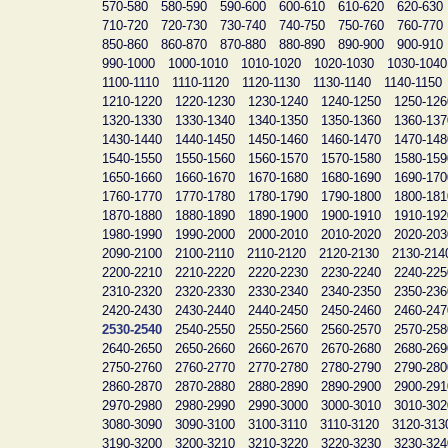
570-580
580-590
590-600
600-610
610-620
620-630
710-720
720-730
730-740
740-750
750-760
760-770
850-860
860-870
870-880
880-890
890-900
900-910
990-1000
1000-1010
1010-1020
1020-1030
1030-1040
1100-1110
1110-1120
1120-1130
1130-1140
1140-1150
1210-1220
1220-1230
1230-1240
1240-1250
1250-126
1320-1330
1330-1340
1340-1350
1350-1360
1360-137
1430-1440
1440-1450
1450-1460
1460-1470
1470-148
1540-1550
1550-1560
1560-1570
1570-1580
1580-159
1650-1660
1660-1670
1670-1680
1680-1690
1690-170
1760-1770
1770-1780
1780-1790
1790-1800
1800-181
1870-1880
1880-1890
1890-1900
1900-1910
1910-192
1980-1990
1990-2000
2000-2010
2010-2020
2020-203
2090-2100
2100-2110
2110-2120
2120-2130
2130-214
2200-2210
2210-2220
2220-2230
2230-2240
2240-225
2310-2320
2320-2330
2330-2340
2340-2350
2350-236
2420-2430
2430-2440
2440-2450
2450-2460
2460-247
2530-2540
2540-2550
2550-2560
2560-2570
2570-258
2640-2650
2650-2660
2660-2670
2670-2680
2680-269
2750-2760
2760-2770
2770-2780
2780-2790
2790-280
2860-2870
2870-2880
2880-2890
2890-2900
2900-291
2970-2980
2980-2990
2990-3000
3000-3010
3010-302
3080-3090
3090-3100
3100-3110
3110-3120
3120-313
3190-3200
3200-3210
3210-3220
3220-3230
3230-324