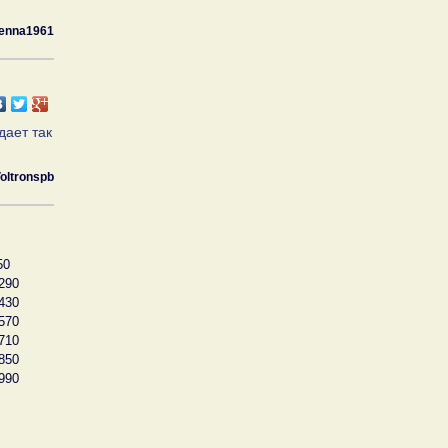
enna1961
дает так
oltronspb
50
290
430
570
710
850
990