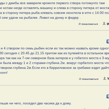
езды с дамбы все заварили кромхте первого створа потомучто там
м нотам негде оставлять машину и слева в сторону питера от моста
а в сторону питера рыба клевать совсем нехотела в итге с 14.00 по
В сем удачи на рыбалке. Ловил на донку и фидер .
g
пожаловаться
 и 4 створом по семь рыбин если их так можно назвать кроме одног
30 сегодня с 20.45 до 21.15 притом как из пулемёта в остальное в
ра так как на 7-ом северном база катеров и у гобатого моста к 3-м
 была между 1 и 2 сторами-глубина 2м. вокруг горбатого моста чт
створом-глубина 2м.Если кто в Кирриловское за грибами ездит дайт
нхнч!
V
пожаловаться
ьше ни чего, поседел два часика да к дому.