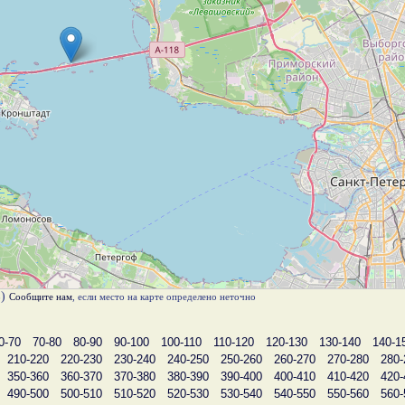
в)
Сообщите нам
, если место на карте определено неточно
0-70
70-80
80-90
90-100
100-110
110-120
120-130
130-140
140-1
210-220
220-230
230-240
240-250
250-260
260-270
270-280
280-
350-360
360-370
370-380
380-390
390-400
400-410
410-420
420-
490-500
500-510
510-520
520-530
530-540
540-550
550-560
560-