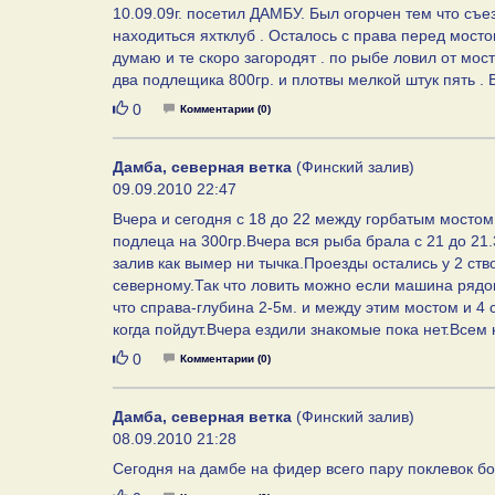
10.09.09г. посетил ДАМБУ. Был огорчен тем что съ
находиться яхтклуб . Осталось с права перед мосто
думаю и те скоро загородят . по рыбе ловил от мост
два подлещика 800гр. и плотвы мелкой штук пять . 
Нравится
0
Комментарии (0)
Дамба, северная ветка
(Финский залив)
09.09.2010 22:47
Вчера и сегодня с 18 до 22 между горбатым мостом
подлеца на 300гр.Вчера вся рыба брала с 21 до 21.
залив как вымер ни тычка.Проезды остались у 2 ство
северному.Так что ловить можно если машина рядом
что справа-глубина 2-5м. и между этим мостом и 4 
когда пойдут.Вчера ездили знакомые пока нет.Всем 
Нравится
0
Комментарии (0)
Дамба, северная ветка
(Финский залив)
08.09.2010 21:28
Сегодня на дамбе на фидер всего пару поклевок бол