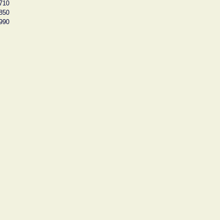
710
850
990