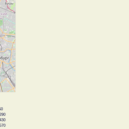
50
290
430
570