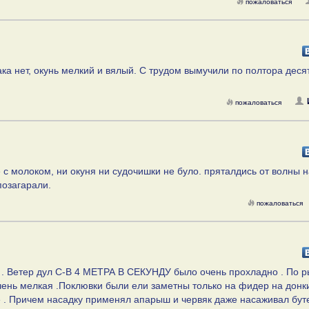
пожаловаться
ака нет, окунь мелкий и вялый. С трудом вымучили по полтора деся
пожаловаться
 с молоком, ни окуня ни судочишки не було. пряталдись от волны н
позагарали.
пожаловаться
ов . Ветер дул С-В 4 МЕТРА В СЕКУНДУ было очень прохладно . По 
очень мелкая .Поклювки были ели заметны только на фидер на донк
е . Причем насадку применял апарыш и червяк даже насаживал бут