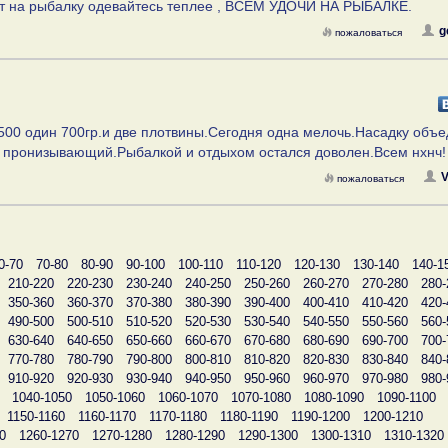
дет на рыбалку одевайтесь теплее , ВСЕМ УДОЧИ НА РЫБАЛКЕ.
g
пожаловаться
500 один 700гр.и две плотвины.Сегодня одна мелочь.Насадку объе
р пронизывающий.Рыбалкой и отдыхом остался доволен.Всем нхнч!
V
пожаловаться
0-70
70-80
80-90
90-100
100-110
110-120
120-130
130-140
140-1
210-220
220-230
230-240
240-250
250-260
260-270
270-280
280-
350-360
360-370
370-380
380-390
390-400
400-410
410-420
420-
490-500
500-510
510-520
520-530
530-540
540-550
550-560
560-
630-640
640-650
650-660
660-670
670-680
680-690
690-700
700-
770-780
780-790
790-800
800-810
810-820
820-830
830-840
840-
910-920
920-930
930-940
940-950
950-960
960-970
970-980
980-
1040-1050
1050-1060
1060-1070
1070-1080
1080-1090
1090-1100
1150-1160
1160-1170
1170-1180
1180-1190
1190-1200
1200-1210
0
1260-1270
1270-1280
1280-1290
1290-1300
1300-1310
1310-1320