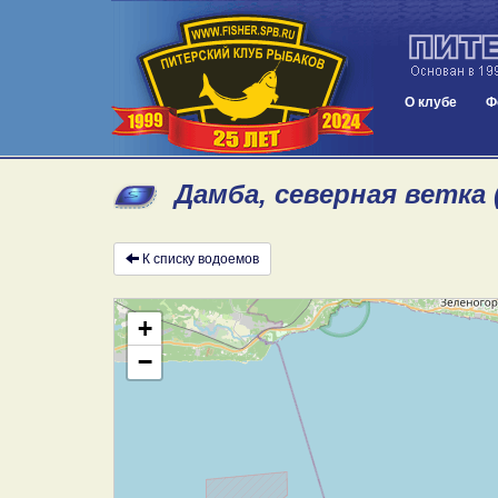
О клубе
Ф
Дамба, северная ветка 
К списку водоемов
+
−