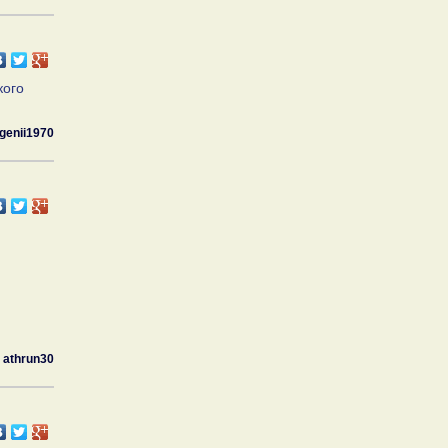
кого
genii1970
athrun30