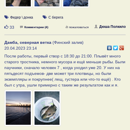
Фидер \ донка
С берега
Нравится
Дюша Полкило
33
Комментарии (4)
пожаловаться
Дамба, северная ветка
(Финский залив)
20.04.2023 23:14
После работы, первый створ с 18:30 до 21:00. Плывёт много
старого тростника, немного мусора и ещё меньше рыбы. Были
паучники, сначало человек 7 , когда уходил уже 20. У них на
пятьдесят подъемов- две может три плотвицы, но были
экземпляры и покрупнее( лещ, густера или что-то ещё) . Кто
был с утра, ушли примерно с таким же результатом как и я.