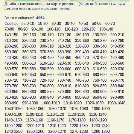
Дамба, северная ветка на карте региона: (Финский залив)
Сообщите
нам
, если место на карте определено неточно
Всего сообщений:
4064
0-10
10-20
20-30
30-40
40-50
50-60
60-70
Сообщения:
70-80
80-90
90-100
100-110
110-120
120-130
130-140
140-150
150-160
160-170
170-180
180-190
190-200
200-210
210-220
220-230
230-240
240-250
250-260
260-270
270-280
280-290
290-300
300-310
310-320
320-330
330-340
340-350
350-360
360-370
370-380
380-390
390-400
400-410
410-420
420-430
430-440
440-450
450-460
460-470
470-480
480-490
490-500
500-510
510-520
520-530
530-540
540-550
550-560
560-570
570-580
580-590
590-600
600-610
610-620
620-630
630-640
640-650
650-660
660-670
670-680
680-690
690-700
700-710
710-720
720-730
730-740
740-750
750-760
760-770
770-780
780-790
790-800
800-810
810-820
820-830
830-840
840-850
850-860
860-870
870-880
880-890
890-900
900-910
910-920
920-930
930-940
940-950
950-960
960-970
970-980
980-990
990-1000
1000-1010
1010-1020
1020-1030
1030-1040
1040-1050
1050-1060
1060-1070
1070-1080
1080-1090
1090-1100
1100-1110
1110-1120
1120-1130
1130-1140
1140-1150
1150-1160
1160-1170
1170-1180
1180-1190
1190-1200
1200-1210
1210-1220
1220-1230
1230-1240
1240-1250
1250-1260
1260-1270
1270-1280
1280-1290