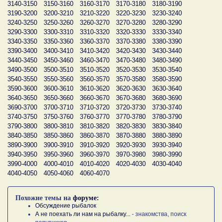
3140-3150
3150-3160
3160-3170
3170-3180
3180-3190
3190-3200
3200-3210
3210-3220
3220-3230
3230-3240
3240-3250
3250-3260
3260-3270
3270-3280
3280-3290
3290-3300
3300-3310
3310-3320
3320-3330
3330-3340
3340-3350
3350-3360
3360-3370
3370-3380
3380-3390
3390-3400
3400-3410
3410-3420
3420-3430
3430-3440
3440-3450
3450-3460
3460-3470
3470-3480
3480-3490
3490-3500
3500-3510
3510-3520
3520-3530
3530-3540
3540-3550
3550-3560
3560-3570
3570-3580
3580-3590
3590-3600
3600-3610
3610-3620
3620-3630
3630-3640
3640-3650
3650-3660
3660-3670
3670-3680
3680-3690
3690-3700
3700-3710
3710-3720
3720-3730
3730-3740
3740-3750
3750-3760
3760-3770
3770-3780
3780-3790
3790-3800
3800-3810
3810-3820
3820-3830
3830-3840
3840-3850
3850-3860
3860-3870
3870-3880
3880-3890
3890-3900
3900-3910
3910-3920
3920-3930
3930-3940
3940-3950
3950-3960
3960-3970
3970-3980
3980-3990
3990-4000
4000-4010
4010-4020
4020-4030
4030-4040
4040-4050
4050-4060
4060-4070
Похожие темы на
форуме:
Обсуждение рыбалок
А не поехать ли нам на рыбалку...
- знакомства, поиск