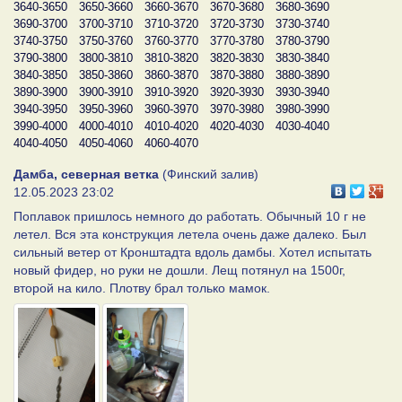
3640-3650
3650-3660
3660-3670
3670-3680
3680-3690
3690-3700
3700-3710
3710-3720
3720-3730
3730-3740
3740-3750
3750-3760
3760-3770
3770-3780
3780-3790
3790-3800
3800-3810
3810-3820
3820-3830
3830-3840
3840-3850
3850-3860
3860-3870
3870-3880
3880-3890
3890-3900
3900-3910
3910-3920
3920-3930
3930-3940
3940-3950
3950-3960
3960-3970
3970-3980
3980-3990
3990-4000
4000-4010
4010-4020
4020-4030
4030-4040
4040-4050
4050-4060
4060-4070
Дамба, северная ветка
(Финский залив)
12.05.2023 23:02
Поплавок пришлось немного до работать. Обычный 10 г не
летел. Вся эта конструкция летела очень даже далеко. Был
сильный ветер от Кронштадта вдоль дамбы. Хотел испытать
новый фидер, но руки не дошли. Лещ потянул на 1500г,
второй на кило. Плотву брал только мамок.