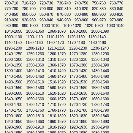
700-710
710-720
720-730
730-740
740-750
750-760
760-770
770-780
780-790
790-800
800-810
810-820
820-830
830-840
840-850
850-860
860-870
870-880
880-890
890-900
900-910
910-920
920-930
930-940
940-950
950-960
960-970
970-980
980-990
990-1000
1000-1010
1010-1020
1020-1030
1030-1040
1040-1050
1050-1060
1060-1070
1070-1080
1080-1090
1090-1100
1100-1110
1110-1120
1120-1130
1130-1140
1140-1150
1150-1160
1160-1170
1170-1180
1180-1190
1190-1200
1200-1210
1210-1220
1220-1230
1230-1240
1240-1250
1250-1260
1260-1270
1270-1280
1280-1290
1290-1300
1300-1310
1310-1320
1320-1330
1330-1340
1340-1350
1350-1360
1360-1370
1370-1380
1380-1390
1390-1400
1400-1410
1410-1420
1420-1430
1430-1440
1440-1450
1450-1460
1460-1470
1470-1480
1480-1490
1490-1500
1500-1510
1510-1520
1520-1530
1530-1540
1540-1550
1550-1560
1560-1570
1570-1580
1580-1590
1590-1600
1600-1610
1610-1620
1620-1630
1630-1640
1640-1650
1650-1660
1660-1670
1670-1680
1680-1690
1690-1700
1700-1710
1710-1720
1720-1730
1730-1740
1740-1750
1750-1760
1760-1770
1770-1780
1780-1790
1790-1800
1800-1810
1810-1820
1820-1830
1830-1840
1840-1850
1850-1860
1860-1870
1870-1880
1880-1890
1890-1900
1900-1910
1910-1920
1920-1930
1930-1940
1940-1950
1950-1960
1960-1970
1970-1980
1980-1990