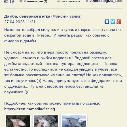
Нравится
Александр23_1991
19
Комментарии (2)
пожаловаться
Дамба, северная ветка
(Финский залив)
27.04.2023 11:21
Наконец-то собрал силу воли в кулак и открыл сезон ловли по
открытой воде в Питере... И начать решил, как обычно с
фидера и дамбы.
Не смотря на то, что вчера просто поехал на разведку,
удалось немного и рыбки подловить! Видовой состав для
дамбы стандартный - плотва, густера, подлещики.... Правда,
если честно, то последних я не ожидал увидеть в улове, все
же больше рассчитывал именно на плотву! Но как получилось,
так и получилось ))) Народ присутствует как с фидерами, так и
с удочками... Ну а на створе, вечером был аншлаг из
паучников (((
Подробнее, как обычно можно почитать по ссылке:
https://dzen.ru/media/fishing_...