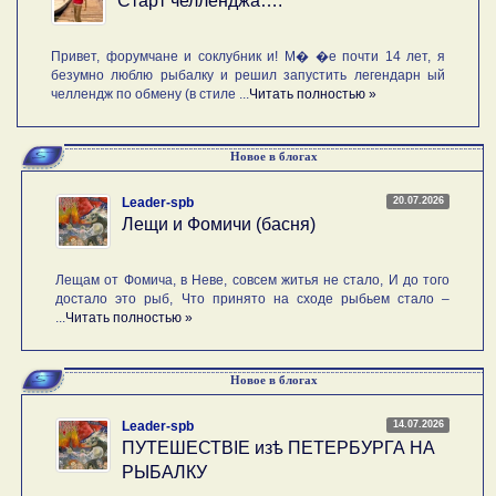
Старт челленджа….
Привет, форумчане и соклубник и! М� �е почти 14 лет, я
безумно люблю рыбалку и решил запустить легендарн ый
челлендж по обмену (в стиле ...
Читать полностью »
Новое в блогах
20.07.2026
Leader-spb
Лещи и Фомичи (басня)
Лещам от Фомича, в Неве, совсем житья не стало, И до того
достало это рыб, Что принято на сходе рыбьем стало –
...
Читать полностью »
Новое в блогах
14.07.2026
Leader-spb
ПУТЕШЕСТВIE изѣ ПЕТЕРБУРГА НА
РЫБАЛКУ