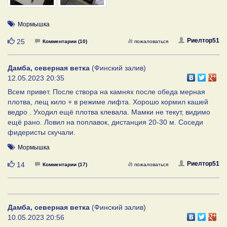
Мормышка
Нравится
Риелтор51
25
Комментарии (10)
пожаловаться
Дамба, северная ветка
(Финский залив)
12.05.2023 20:35
Всем привет. После створа на камнях после обеда мерная
плотва, лещ кило + в режиме лифта. Хорошо кормил кашей
ведро . Уходил ещё плотва клевала. Мамки не текут, видимо
ещё рано. Ловил на поплавок, дистанция 20-30 м. Соседи
фидеристы скучали.
Мормышка
Нравится
Риелтор51
14
Комментарии (17)
пожаловаться
Дамба, северная ветка
(Финский залив)
10.05.2023 20:56