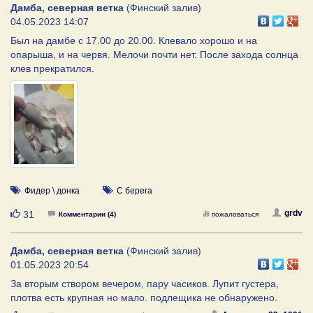
Дамба, северная ветка
(Финский залив)
04.05.2023 14:07
Был на дамбе с 17.00 до 20.00. Клевало хорошо и на
опарыша, и на червя. Мелочи почти нет. После захода солнца
клев прекратился.
Фидер \ донка
С берега
Нравится
grdv
31
Комментарии (4)
пожаловаться
Дамба, северная ветка
(Финский залив)
01.05.2023 20:54
За вторым створом вечером, пару часиков. Лупит густера,
плотва есть крупная но мало. подлещика не обнаружено.