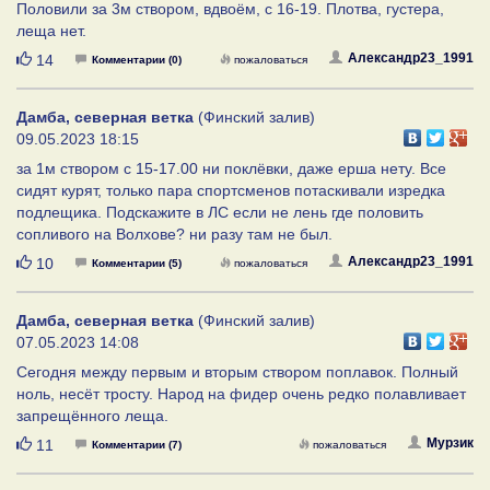
Половили за 3м створом, вдвоём, с 16-19. Плотва, густера,
леща нет.
Нравится
Александр23_1991
14
Комментарии (0)
пожаловаться
Дамба, северная ветка
(Финский залив)
09.05.2023 18:15
за 1м створом с 15-17.00 ни поклёвки, даже ерша нету. Все
сидят курят, только пара спортсменов потаскивали изредка
подлещика. Подскажите в ЛС если не лень где половить
сопливого на Волхове? ни разу там не был.
Нравится
Александр23_1991
10
Комментарии (5)
пожаловаться
Дамба, северная ветка
(Финский залив)
07.05.2023 14:08
Сегодня между первым и вторым створом поплавок. Полный
ноль, несёт тросту. Народ на фидер очень редко полавливает
запрещённого леща.
Нравится
Мурзик
11
Комментарии (7)
пожаловаться