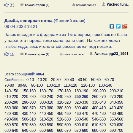
Нравится
Wicked tuna.
33
Комментарии (3)
пожаловаться
Дамба, северная ветка
(Финский залив)
09.04.2023 18:21
Часик посидели с фидерами за 1м створом, поклёвок не было.
у парапета народа тоже мало. рано ещё. На камнях лежат
глыбы льда, весь игольчатый рассыпается под ногами.
Нравится
Александр23_1991
15
Комментарии (2)
пожаловаться
Всего сообщений:
4064
0-10
10-20
20-30
30-40
40-50
50-60
60-70
Сообщения:
70-80
80-90
90-100
100-110
110-120
120-130
130-140
140-150
150-160
160-170
170-180
180-190
190-200
200-210
210-220
220-230
230-240
240-250
250-260
260-270
270-280
280-290
290-300
300-310
310-320
320-330
330-340
340-350
350-360
360-370
370-380
380-390
390-400
400-410
410-420
420-430
430-440
440-450
450-460
460-470
470-480
480-490
490-500
500-510
510-520
520-530
530-540
540-550
550-560
560-570
570-580
580-590
590-600
600-610
610-620
620-630
630-640
640-650
650-660
660-670
670-680
680-690
690-700