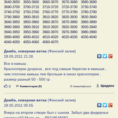
3640-3650
3650-3660
3660-3670
3670-3680
3680-3690
3690-3700
3700-3710
3710-3720
3720-3730
3730-3740
3740-3750
3750-3760
3760-3770
3770-3780
3780-3790
3790-3800
3800-3810
3810-3820
3820-3830
3830-3840
3840-3850
3850-3860
3860-3870
3870-3880
3880-3890
3890-3900
3900-3910
3910-3920
3920-3930
3930-3940
3940-3950
3950-3960
3960-3970
3970-3980
3980-3990
3990-4000
4000-4010
4010-4020
4020-4030
4030-4040
4040-4050
4050-4060
4060-4070
Дамба, северная ветка
(Финский залив)
28.05.2011 21:26
Все в камыш .
Красноперки дохрена , вся под самым берегом в камыше ,
чем плотнее камыш тем брольше в окнах красноперки ,
размер разный 50 - 500 гр .
Нравится
бродило
0
Комментарии (0)
пожаловаться
Дамба, северная ветка
(Финский залив)
28.05.2011 05:55
Вчера на втором створе был с сыном. Забыл два фидерных
удилища!!!! Мало ли.... 89219548382