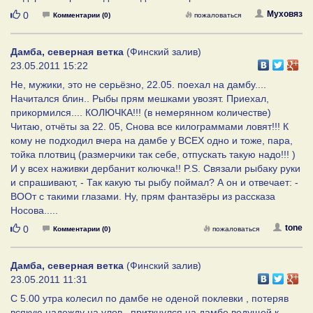
Нравится
Муховяз
0
Комментарии (0)
пожаловаться
Дамба, северная ветка
(Финский залив)
23.05.2011 15:22
Не, мужики, это не серьёзно, 22.05. поехал на дамбу....
Начитался блин.. Рыбы прям мешками увозят. Приехал,
прикормился.... КОЛЮЧКА!!! (в немерянном количестве)
Читаю, отчёты за 22. 05, Снова все килограммами ловят!!! К
кому не подходил вчера на дамбе у ВСЕХ одно и тоже, пара,
тойка плотвиц (размерчики так себе, отпускать такую надо!!! )
И у всех наживки дербанит колючка!! P.S. Связали рыбаку руки
и спрашивают, - Так какую ты рыбу поймал? А он и отвечает: -
ВООт с такими глазами. Ну, прям фантазёры из рассказа
Носова.....
Нравится
tone
0
Комментарии (0)
пожаловаться
Дамба, северная ветка
(Финский залив)
23.05.2011 11:31
С 5.00 утра колесил по дамбе не оденой поклевки , потеряв
всякую надежду на улов , приткнулся на дамбе ведущей к