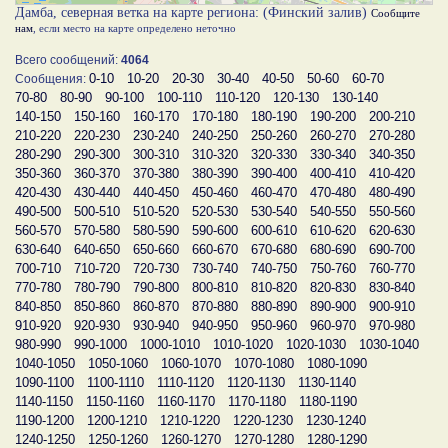
Дамба, северная ветка на карте региона: (Финский залив)
Сообщите
нам
, если место на карте определено неточно
Всего сообщений:
4064
0-10
10-20
20-30
30-40
40-50
50-60
60-70
Сообщения:
70-80
80-90
90-100
100-110
110-120
120-130
130-140
140-150
150-160
160-170
170-180
180-190
190-200
200-210
210-220
220-230
230-240
240-250
250-260
260-270
270-280
280-290
290-300
300-310
310-320
320-330
330-340
340-350
350-360
360-370
370-380
380-390
390-400
400-410
410-420
420-430
430-440
440-450
450-460
460-470
470-480
480-490
490-500
500-510
510-520
520-530
530-540
540-550
550-560
560-570
570-580
580-590
590-600
600-610
610-620
620-630
630-640
640-650
650-660
660-670
670-680
680-690
690-700
700-710
710-720
720-730
730-740
740-750
750-760
760-770
770-780
780-790
790-800
800-810
810-820
820-830
830-840
840-850
850-860
860-870
870-880
880-890
890-900
900-910
910-920
920-930
930-940
940-950
950-960
960-970
970-980
980-990
990-1000
1000-1010
1010-1020
1020-1030
1030-1040
1040-1050
1050-1060
1060-1070
1070-1080
1080-1090
1090-1100
1100-1110
1110-1120
1120-1130
1130-1140
1140-1150
1150-1160
1160-1170
1170-1180
1180-1190
1190-1200
1200-1210
1210-1220
1220-1230
1230-1240
1240-1250
1250-1260
1260-1270
1270-1280
1280-1290