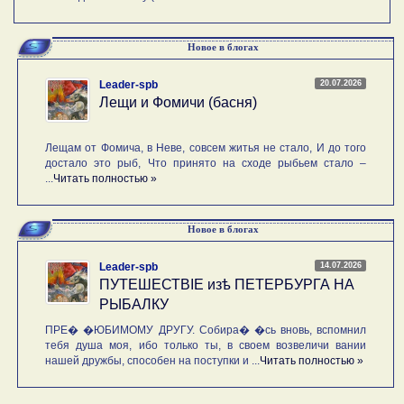
Новое в блогах
20.07.2026
Leader-spb
Лещи и Фомичи (басня)
Лещам от Фомича, в Неве, совсем житья не стало, И до того
достало это рыб, Что принято на сходе рыбьем стало –
...
Читать полностью »
Новое в блогах
14.07.2026
Leader-spb
ПУТЕШЕСТВIE изѣ ПЕТЕРБУРГА НА
РЫБАЛКУ
ПРЕ� �ЮБИМОМУ ДРУГУ. Собира� �сь вновь, вспомнил
тебя душа моя, ибо только ты, в своем возвеличи вании
нашей дружбы, способен на поступки и ...
Читать полностью »