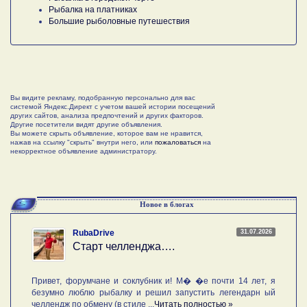
Рыбалка на платниках
Большие рыболовные путешествия
Вы видите рекламу, подобранную персонально для вас
системой Яндекс.Директ с учетом вашей истории посещений
других сайтов, анализа предпочтений и других факторов.
Другие посетители видят другие объявления.
Вы можете скрыть объявление, которое вам не нравится,
нажав на ссылку "скрыть" внутри него, или
пожаловаться
на
некорректное объявление администратору.
Новое в блогах
31.07.2026
RubaDrive
Старт челленджа….
Привет, форумчане и соклубник и! М� �е почти 14 лет, я
безумно люблю рыбалку и решил запустить легендарн ый
челлендж по обмену (в стиле ...
Читать полностью »