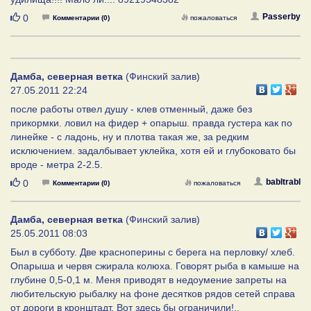
Нравится
Passerby
0
Комментарии (0)
пожаловаться
Дамба, северная ветка
(Финский залив)
27.05.2011 22:24
после работы отвел душу - клев отменный, даже без
прикормки. ловил на фидер + опарыш. правда густера как по
линейке - с ладонь, ну и плотва такая же, за редким
исключением. задалбывает уклейка, хотя ей и глубоковато бы
вроде - метра 2-2.5.
Нравится
babltrabl
0
Комментарии (0)
пожаловаться
Дамба, северная ветка
(Финский залив)
25.05.2011 08:03
Был в субботу. Две красноперины с берега на перловку/ хлеб.
Опарыша и червя сжирала колюха. Говорят рыба в камыше на
глубине 0,5-0,1 м. Меня приводят в недоумение запреты на
любительскую рыбалку на фоне десятков рядов сетей справа
от дороги в кронштадт. Вот здесь бы ограничили!..