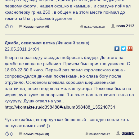
первому форту , нашел окошко в камыше , и сразуже поймал
красноперку гр на 250 , в общем на этом месте поймал до
темноты 8 кг , рыбалкой доволен .
Нравится
вова 2112
0
Комментарии (0)
пожаловаться
Дамба, северная ветка
(Финский залив)
22.05.2011 14:04
Вчера на разведку съездил побросать фидер. До этого на
дамбе не когда не рыбачил. Причем был приятно удивлен. С
18:00-22:30 6 кило. Первый раз ловил королевского ерша -
сопровождался дикими поклевками, но слава богу после
отрубило. Основном клевала хорошая шершавенькая
плотвичка, после подошла мелкая густера. Поклевки были на
червя, чуть хуже на апарыша. 1-а залетная плотвичка взяла на
кукурузу. Душу отвел на ура..
http://vkontakte.ru/id398488#/album398488_135240734
Чуть не забыл, ветер дул как бешенный.. сегодня сопли хоть
на кулак наматывай ))
Нравится
digidnb
0
Комментарии (0)
пожаловаться