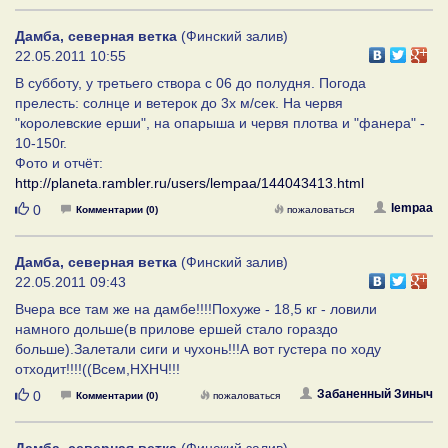
Дамба, северная ветка
(Финский залив)
22.05.2011 10:55
В субботу, у третьего створа с 06 до полудня. Погода
прелесть: солнце и ветерок до 3х м/сек. На червя
"королевские ерши", на опарыша и червя плотва и "фанера" -
10-150г.
Фото и отчёт:
http://planeta.rambler.ru/users/lempaa/144043413.html
Нравится
lempaa
0
Комментарии (0)
пожаловаться
Дамба, северная ветка
(Финский залив)
22.05.2011 09:43
Вчера все там же на дамбе!!!!Похуже - 18,5 кг - ловили
намного дольше(в прилове ершей стало гораздо
больше).Залетали сиги и чухонь!!!А вот густера по ходу
отходит!!!!((Всем,НХНЧ!!!
Нравится
Забаненный Зиныч
0
Комментарии (0)
пожаловаться
Дамба, северная ветка
(Финский залив)