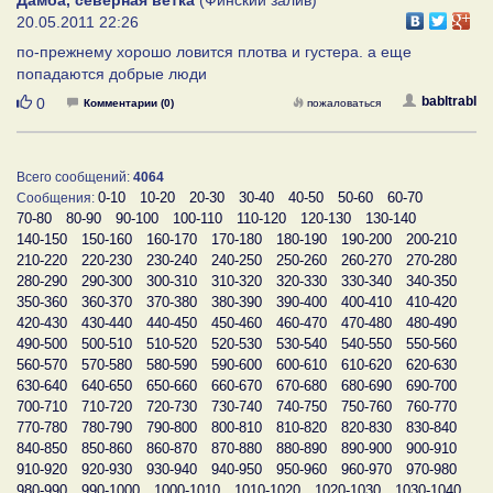
20.05.2011 22:26
по-прежнему хорошо ловится плотва и густера. а еще
попадаются добрые люди
Нравится
babltrabl
0
Комментарии (0)
пожаловаться
Всего сообщений:
4064
0-10
10-20
20-30
30-40
40-50
50-60
60-70
Сообщения:
70-80
80-90
90-100
100-110
110-120
120-130
130-140
140-150
150-160
160-170
170-180
180-190
190-200
200-210
210-220
220-230
230-240
240-250
250-260
260-270
270-280
280-290
290-300
300-310
310-320
320-330
330-340
340-350
350-360
360-370
370-380
380-390
390-400
400-410
410-420
420-430
430-440
440-450
450-460
460-470
470-480
480-490
490-500
500-510
510-520
520-530
530-540
540-550
550-560
560-570
570-580
580-590
590-600
600-610
610-620
620-630
630-640
640-650
650-660
660-670
670-680
680-690
690-700
700-710
710-720
720-730
730-740
740-750
750-760
760-770
770-780
780-790
790-800
800-810
810-820
820-830
830-840
840-850
850-860
860-870
870-880
880-890
890-900
900-910
910-920
920-930
930-940
940-950
950-960
960-970
970-980
980-990
990-1000
1000-1010
1010-1020
1020-1030
1030-1040