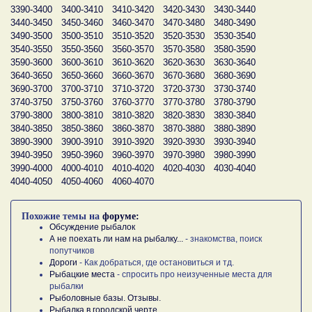
3390-3400
3400-3410
3410-3420
3420-3430
3430-3440
3440-3450
3450-3460
3460-3470
3470-3480
3480-3490
3490-3500
3500-3510
3510-3520
3520-3530
3530-3540
3540-3550
3550-3560
3560-3570
3570-3580
3580-3590
3590-3600
3600-3610
3610-3620
3620-3630
3630-3640
3640-3650
3650-3660
3660-3670
3670-3680
3680-3690
3690-3700
3700-3710
3710-3720
3720-3730
3730-3740
3740-3750
3750-3760
3760-3770
3770-3780
3780-3790
3790-3800
3800-3810
3810-3820
3820-3830
3830-3840
3840-3850
3850-3860
3860-3870
3870-3880
3880-3890
3890-3900
3900-3910
3910-3920
3920-3930
3930-3940
3940-3950
3950-3960
3960-3970
3970-3980
3980-3990
3990-4000
4000-4010
4010-4020
4020-4030
4030-4040
4040-4050
4050-4060
4060-4070
Похожие темы на
форуме:
Обсуждение рыбалок
А не поехать ли нам на рыбалку...
- знакомства, поиск
попутчиков
Дороги
- Как добраться, где остановиться и тд.
Рыбацкие места
- спросить про неизученные места для
рыбалки
Рыболовные базы. Отзывы.
Рыбалка в городской черте