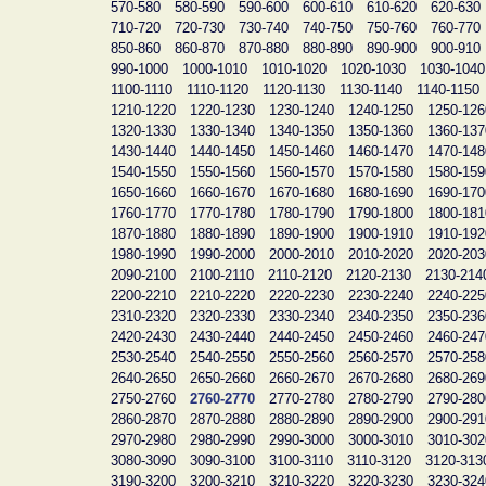
570-580
580-590
590-600
600-610
610-620
620-630
710-720
720-730
730-740
740-750
750-760
760-770
850-860
860-870
870-880
880-890
890-900
900-910
990-1000
1000-1010
1010-1020
1020-1030
1030-1040
1100-1110
1110-1120
1120-1130
1130-1140
1140-1150
1210-1220
1220-1230
1230-1240
1240-1250
1250-126
1320-1330
1330-1340
1340-1350
1350-1360
1360-137
1430-1440
1440-1450
1450-1460
1460-1470
1470-148
1540-1550
1550-1560
1560-1570
1570-1580
1580-159
1650-1660
1660-1670
1670-1680
1680-1690
1690-170
1760-1770
1770-1780
1780-1790
1790-1800
1800-181
1870-1880
1880-1890
1890-1900
1900-1910
1910-192
1980-1990
1990-2000
2000-2010
2010-2020
2020-203
2090-2100
2100-2110
2110-2120
2120-2130
2130-214
2200-2210
2210-2220
2220-2230
2230-2240
2240-225
2310-2320
2320-2330
2330-2340
2340-2350
2350-236
2420-2430
2430-2440
2440-2450
2450-2460
2460-247
2530-2540
2540-2550
2550-2560
2560-2570
2570-258
2640-2650
2650-2660
2660-2670
2670-2680
2680-269
2750-2760
2760-2770
2770-2780
2780-2790
2790-280
2860-2870
2870-2880
2880-2890
2890-2900
2900-291
2970-2980
2980-2990
2990-3000
3000-3010
3010-302
3080-3090
3090-3100
3100-3110
3110-3120
3120-313
3190-3200
3200-3210
3210-3220
3220-3230
3230-324