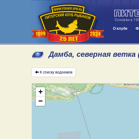
О клубе
Ф
Дамба, северная ветка 
К списку водоемов
+
−