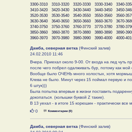
3300-3310
3310-3320
3320-3330
3330-3340
3340-335
3410-3420
3420-3430
3430-3440
3440-3450
3450-346
3520-3530
3530-3540
3540-3550
3550-3560
3560-357
3630-3640
3640-3650
3650-3660
3660-3670
3670-368
3740-3750
3750-3760
3760-3770
3770-3780
3780-379
3850-3860
3860-3870
3870-3880
3880-3890
3890-390
3960-3970
3970-3980
3980-3990
3990-4000
4000-401
Дамба, северная ветка
(Финский залив)
24.02.2010 11:46
Вчера. Приехал около 9-00. От входа на лед чуть п
после чего побрел одалживать бур, потому как мой 
Вообще было ОЧЕНЬ много холостых, хотя мормышк
Клева не было. Минут через 15 поймал первую и пор
6 штук)))
Была попытка впервые в жизни поставить подаренну
докопаться. (колышки буквой Z такие).
В 13 уехал - в итоге 15 корюшин - практически все 
Нравится
0
Комментарии (0)
Дамба, северная ветка
(Финский залив)