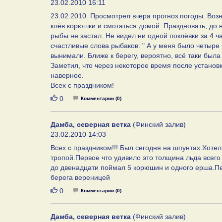
23.02.2010 16:11
23.02.2010. Просмотрел вчера прогноз погоды. Возн
клёв корюшки и смотаться домой. Праздновать, до на
рыбы не застал. Не видел ни одной поклёвки за 4 
счастливые слова рыбаков: " А у меня было четыре по
вынимали. Ближе к берегу, вероятно, всё таки был
Заметил, что через некоторое время после установк
наверное.
Всех с праздником!
Нравится
0
Комментарии (0)
Дамба, северная ветка
(Финский залив)
23.02.2010 14:03
Всех с праздником!!! Был сегодня на шпунтах.Хотел
тропой.Первое что удивило это толщина льда всего
до двенадцати поймал 5 корюшин и одного ерша.Пе
берега вереницей
Нравится
0
Комментарии (0)
Дамба, северная ветка
(Финский залив)