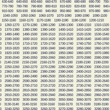
630-640
640-650
650-660
660-670
670-680
680-690
690-700
700-
770-780
780-790
790-800
800-810
810-820
820-830
830-840
840-
910-920
920-930
930-940
940-950
950-960
960-970
970-980
980-
1040-1050
1050-1060
1060-1070
1070-1080
1080-1090
1090-1100
1150-1160
1160-1170
1170-1180
1180-1190
1190-1200
1200-1210
0
1260-1270
1270-1280
1280-1290
1290-1300
1300-1310
1310-1320
0
1370-1380
1380-1390
1390-1400
1400-1410
1410-1420
1420-1430
0
1480-1490
1490-1500
1500-1510
1510-1520
1520-1530
1530-1540
0
1590-1600
1600-1610
1610-1620
1620-1630
1630-1640
1640-1650
0
1700-1710
1710-1720
1720-1730
1730-1740
1740-1750
1750-1760
0
1810-1820
1820-1830
1830-1840
1840-1850
1850-1860
1860-1870
0
1920-1930
1930-1940
1940-1950
1950-1960
1960-1970
1970-1980
0
2030-2040
2040-2050
2050-2060
2060-2070
2070-2080
2080-2090
0
2140-2150
2150-2160
2160-2170
2170-2180
2180-2190
2190-2200
0
2250-2260
2260-2270
2270-2280
2280-2290
2290-2300
2300-2310
0
2360-2370
2370-2380
2380-2390
2390-2400
2400-2410
2410-2420
0
2470-2480
2480-2490
2490-2500
2500-2510
2510-2520
2520-2530
0
2580-2590
2590-2600
2600-2610
2610-2620
2620-2630
2630-2640
0
2690-2700
2700-2710
2710-2720
2720-2730
2730-2740
2740-2750
0
2800-2810
2810-2820
2820-2830
2830-2840
2840-2850
2850-2860
0
2910-2920
2920-2930
2930-2940
2940-2950
2950-2960
2960-2970
0
3020-3030
3030-3040
3040-3050
3050-3060
3060-3070
3070-3080
0
3130-3140
3140-3150
3150-3160
3160-3170
3170-3180
3180-3190
0
3240-3250
3250-3260
3260-3270
3270-3280
3280-3290
3290-3300