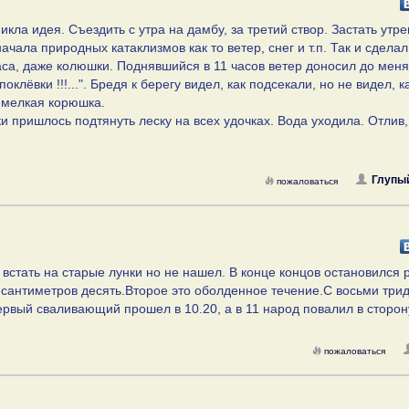
икла идея. Съездить с утра на дамбу, за третий створ. Застать утр
чала природных катаклизмов как то ветер, снег и т.п. Так и сделал
часа, даже колюшки. Поднявшийся в 11 часов ветер доносил до меня
клёвки !!!...". Бредя к берегу видел, как подсекали, но не видел, к
а мелкая корюшка.
и пришлось подтянуть леску на всех удочках. Вода уходила. Отлив,
Глупый
пожаловаться
 встать на старые лунки но не нашел. В конце концов остановился 
 сантиметров десять.Второе это оболденное течение.С восьми три
рвый сваливающий прошел в 10.20, а в 11 народ повалил в сторон
пожаловаться