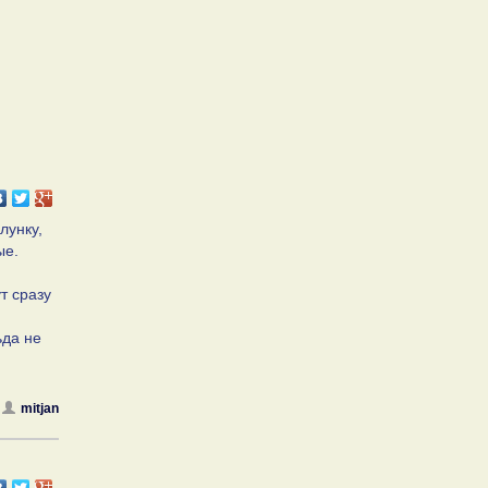
лунку,
ые.
т сразу
ьда не
mitjan