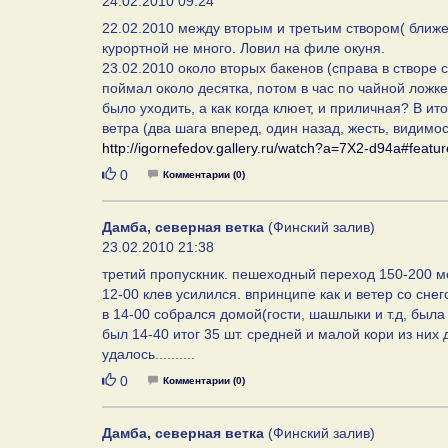
24.02.2010 09:24
22.02.2010 между вторым и третьим створом( ближе 
курортной не много. Ловил на филе окуня.
23.02.2010 около вторых бакенов (справа в створе 
поймал около десятка, потом в час по чайной ложке
было уходить, а как когда клюет, и приличная? В и
ветра (два шага вперед, один назад, жесть, видимост
http://igornefedov.gallery.ru/watch?a=7X2-d94a#featur
Нравится
0
Комментарии (0)
Дамба, северная ветка
(Финский залив)
23.02.2010 21:38
третий пропускник. пешеходный переход 150-200 ме
12-00 клев усилился. впринципе как и ветер со снег
в 14-00 собрался домой(гости, шашлыки и т.д, была
был 14-40 итог 35 шт. средней и малой кори из них д
удалось..........
Нравится
0
Комментарии (0)
Дамба, северная ветка
(Финский залив)