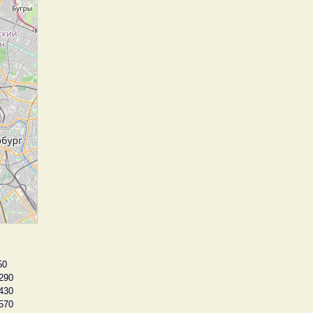
50
290
430
570