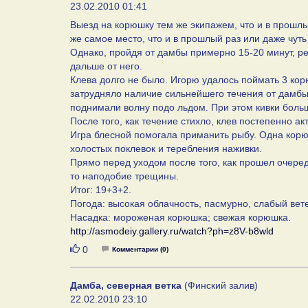
23.02.2010 01:41
Выезд на корюшку тем же экипажем, что и в прошлы
же самое место, что и в прошлый раз или даже чут
Однако, пройдя от дамбы примерно 15-20 минут, реш
дальше от него.
Клева долго не было. Игорю удалось поймать 3 кор
затрудняло наличие сильнейшего течения от дамбы
поднимали волну подо льдом. При этом кивки боль
После того, как течение стихло, клев постепенно а
Игра блесной помогала приманить рыбу. Одна корюш
холостых поклевок и теребления наживки.
Прямо перед уходом после того, как прошел очеред
то наподобие трещины.
Итог: 19+3+2.
Погода: высокая облачность, пасмурно, слабый вет
Насадка: мороженая корюшка; свежая корюшка.
http://asmodeiy.gallery.ru/watch?ph=z8V-b8wld
Нравится
0
Комментарии (0)
Дамба, северная ветка
(Финский залив)
22.02.2010 23:10