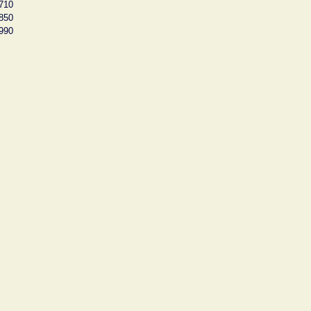
710
850
990