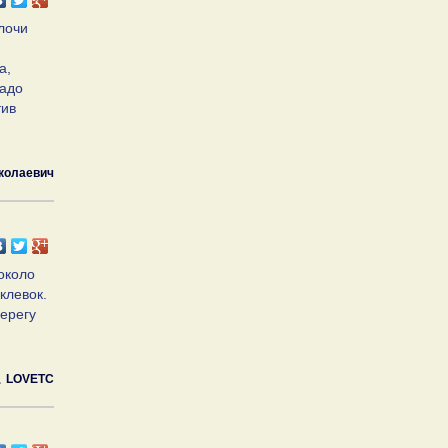
лочи
а,
Надо
тив
иколаевич
около
клевок.
берегу
LOVETC