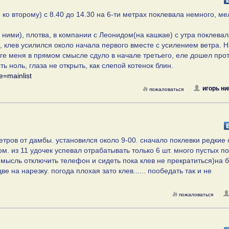
ко второму) с 8.40 до 14.30 на 6-ти метрах поклевала немного, ме
с ними), плотва, в компании с Леонидом(на кашкае) с утра поклевал
, клев усилился около начала первого вместе с усилением ветра. 
тоге меня в прямом смысле сдуло в начале третьего, еле дошел про
ь ноль, глаза не открыть, как слепой котенок блин.
e=mainlist
игорь н
пожаловаться
тров от дамбы. установился около 9-00. сначало поклевки редкие 
ом. из 11 удочек успевал отрабатывать только 6 шт. много пустых по
 мысль отключить телефон и сидеть пока клев не прекратиться)на 
ве на нарезку. погода плохая зато клев...... пообедать так и не
пожаловаться