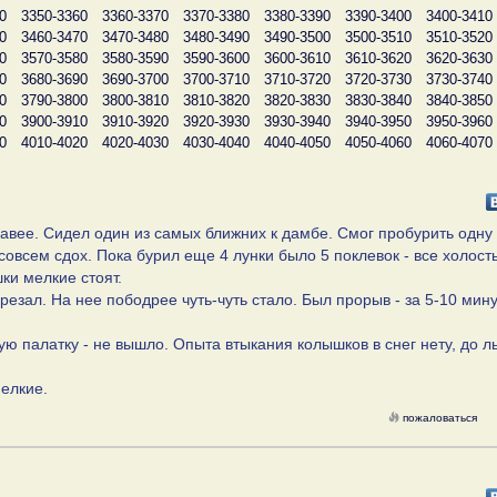
0
3350-3360
3360-3370
3370-3380
3380-3390
3390-3400
3400-3410
0
3460-3470
3470-3480
3480-3490
3490-3500
3500-3510
3510-3520
0
3570-3580
3580-3590
3590-3600
3600-3610
3610-3620
3620-3630
0
3680-3690
3690-3700
3700-3710
3710-3720
3720-3730
3730-3740
0
3790-3800
3800-3810
3810-3820
3820-3830
3830-3840
3840-3850
0
3900-3910
3910-3920
3920-3930
3930-3940
3940-3950
3950-3960
0
4010-4020
4020-4030
4030-4040
4040-4050
4050-4060
4060-4070
равее. Сидел один из самых ближних к дамбе. Смог пробурить одну 
совсем сдох. Пока бурил еще 4 лунки было 5 поклевок - все холост
и мелкие стоят.
езал. На нее пободрее чуть-чуть стало. Был прорыв - за 5-10 мину
ю палатку - не вышло. Опыта втыкания колышков в снег нету, до л
мелкие.
пожаловаться