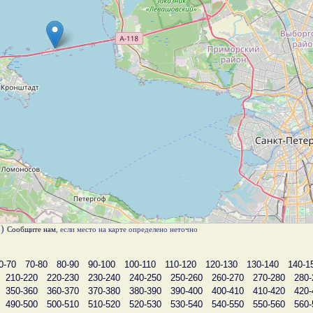
в)
Сообщите нам
, если место на карте определено неточно
0-70
70-80
80-90
90-100
100-110
110-120
120-130
130-140
140-1
210-220
220-230
230-240
240-250
250-260
260-270
270-280
280-
350-360
360-370
370-380
380-390
390-400
400-410
410-420
420-
490-500
500-510
510-520
520-530
530-540
540-550
550-560
560-