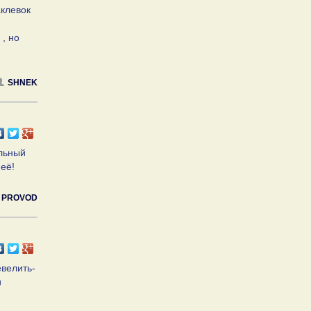
аклевок
, но
SHNEK
альный
её!
PROVOD
евелить-
и