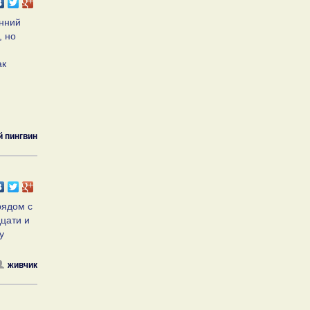
енний
, но
ак
 пингвин
рядом с
дцати и
у
живчик