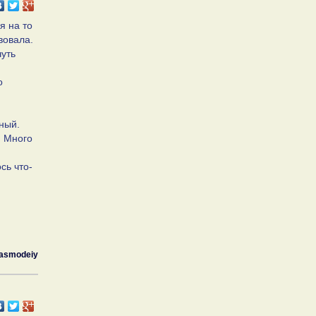
я на то
вовала.
чуть
о
ный.
. Много
сь что-
asmodeiy