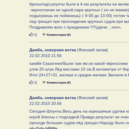
Кронштадт,шпунты были в 4-ом результаты не велики
.черноспинки не одной,пара крупных ( но не мамки
подыграешь не поймаешь) с 9-00 до 13-00( потом ти
лед трещал при прохождение крупных судов,при вы
Поздравляю всех с праздником !!!!!удачи....нхнч.
Нравится
0
Комментарии (0)
Дамба, северная ветка
(Финский залив)
22.02.2010 21:56
sawikk-Сказочник!Были там же,ни какой чёрноспик
улов 20 штук.Лёд местами 10 см.В километре от бе
Итог:24+27+31 ,мелкая и средне мелкая.Звонили в Р
Нравится
0
Комментарии (0)
Дамба, северная ветка
(Финский залив)
22.02.2010 20:56
Сегодня-Шпунты.Весь день на корюшиные удочки ко
игрой блесны с подсадкой.Правда результат не очен
проходе больших судов-лёд трещал.Народу было не
ph=Gdq-b8tWe