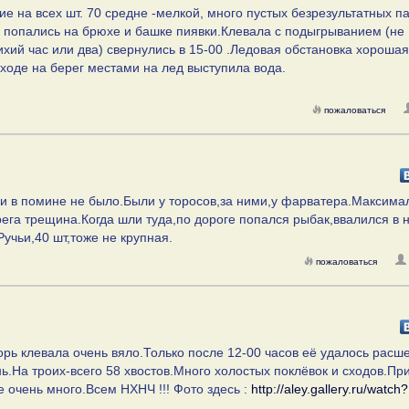
е на всех шт. 70 средне -мелкой, много пустых безрезультатных п
) попались на брюхе и башке пиявки.Клевала с подыгрыванием (не
хий час или два) свернулись в 15-00 .Ледовая обстановка хорошая 
ходе на берег местами на лед выступила вода.
пожаловаться
и и в помине не было.Были у торосов,за ними,у фарватера.Максим
рега трещина.Когда шли туда,по дороге попался рыбак,ввалился в н
учьи,40 шт,тоже не крупная.
пожаловаться
рь клевала очень вяло.Только после 12-00 часов её удалось расш
ь.На троих-всего 58 хвостов.Много холостых поклёвок и сходов.Пр
 очень много.Всем НХНЧ !!! Фото здесь :
http://aley.gallery.ru/watch?