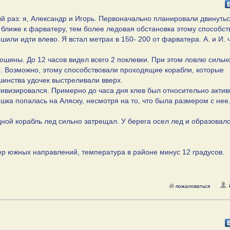
й раз: я, Александр и Игорь. Первоначально планировали двинутьс
ь ближе к фарватеру, тем более ледовая обстановка этому способст
или идти влево. Я встал метрах в 150- 200 от фарватера. А. и И. 
юшины. До 12 часов видел всего 2 поклевки. При этом ловлю сильн
. Возможно, этому способствовали проходящие корабли, которые
шинства удочек выстреливали вверх.
ктивизировался. Примерно до часа дня клев был относительно актив
ка попалась на Аляску, несмотря на то, что была размером с нее
ной корабль лед сильно затрещал. У берега осел лед и образовало
ер южных направлений, температура в районе минус 12 градусов.
пожаловаться