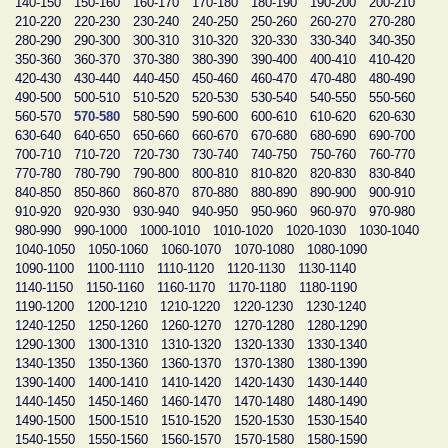
140-150
150-160
160-170
170-180
180-190
190-200
200-210
210-220
220-230
230-240
240-250
250-260
260-270
270-280
280-290
290-300
300-310
310-320
320-330
330-340
340-350
350-360
360-370
370-380
380-390
390-400
400-410
410-420
420-430
430-440
440-450
450-460
460-470
470-480
480-490
490-500
500-510
510-520
520-530
530-540
540-550
550-560
560-570
570-580
580-590
590-600
600-610
610-620
620-630
630-640
640-650
650-660
660-670
670-680
680-690
690-700
700-710
710-720
720-730
730-740
740-750
750-760
760-770
770-780
780-790
790-800
800-810
810-820
820-830
830-840
840-850
850-860
860-870
870-880
880-890
890-900
900-910
910-920
920-930
930-940
940-950
950-960
960-970
970-980
980-990
990-1000
1000-1010
1010-1020
1020-1030
1030-1040
1040-1050
1050-1060
1060-1070
1070-1080
1080-1090
1090-1100
1100-1110
1110-1120
1120-1130
1130-1140
1140-1150
1150-1160
1160-1170
1170-1180
1180-1190
1190-1200
1200-1210
1210-1220
1220-1230
1230-1240
1240-1250
1250-1260
1260-1270
1270-1280
1280-1290
1290-1300
1300-1310
1310-1320
1320-1330
1330-1340
1340-1350
1350-1360
1360-1370
1370-1380
1380-1390
1390-1400
1400-1410
1410-1420
1420-1430
1430-1440
1440-1450
1450-1460
1460-1470
1470-1480
1480-1490
1490-1500
1500-1510
1510-1520
1520-1530
1530-1540
1540-1550
1550-1560
1560-1570
1570-1580
1580-1590