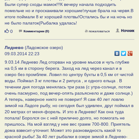
Были супер сходы мамок!!!К вечеру начала подходить
помельче но и проскакивали хорошие!лучше брала на червя.В
итоге поймали 8 кг хорошей плотвы!Остались бы и на ночь но
не было палаток(Рыбалка удалась!
Нравится
Ночник
0
Комментарии (0)
пожаловаться
Леднево
(Ладожское озеро)
09.03.2014 22:23
9.03.14 Леднево Лед оторван на уровне мысов и чуть глубже
на 0,5 км в сторону берега. Заход на лед через канал и в
озеро без промблем. Ловил по центру бухты в 0,5 км от чистой
воды. Поймал 3 кг плотвы и 2 рипуса , и одного ельца . В
течении дня погода менялась три раза (с утра-солнце, потом
очень пасмурно, под вечер-опять разъяснело и даже солнце.)
А теперь, наверное никто не поверит! Я сам 40 лет ловлю
зимой на Ладоге рыбу, но сегодня был удивлен, друг поймал в
20 метрах от меня-форель. И это в Леднево! Как она туда
попала! Боролся он с ней прилично долго, но помогать не
пришлось. На мой взгляд у нее вес грамм 700-800. Приятель
дома взвесит-уточнит. Может это разновидность какой то
красной рыбы! За 40 лет рыбалки в озере зимой в Леднево-