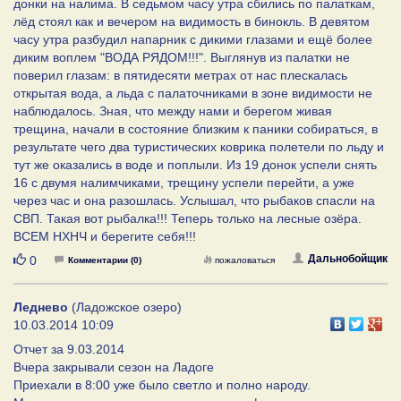
донки на налима. В седьмом часу утра сбились по палаткам,
лёд стоял как и вечером на видимость в бинокль. В девятом
часу утра разбудил напарник с дикими глазами и ещё более
диким воплем "ВОДА РЯДОМ!!!". Выглянув из палатки не
поверил глазам: в пятидесяти метрах от нас плескалась
открытая вода, а льда с палаточниками в зоне видимости не
наблюдалось. Зная, что между нами и берегом живая
трещина, начали в состояние близким к паники собираться, в
результате чего два туристических коврика полетели по льду и
тут же оказались в воде и поплыли. Из 19 донок успели снять
16 с двумя налимчиками, трещину успели перейти, а уже
через час и она разошлась. Услышал, что рыбаков спасли на
СВП. Такая вот рыбалка!!! Теперь только на лесные озёра.
ВСЕМ НХНЧ и берегите себя!!!
Нравится
Дальнобойщик
0
Комментарии (0)
пожаловаться
Леднево
(Ладожское озеро)
10.03.2014 10:09
Отчет за 9.03.2014
Вчера закрывали сезон на Ладоге
Приехали в 8:00 уже было светло и полно народу.