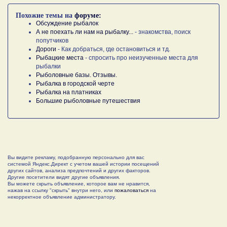
Похожие темы на
форуме:
Обсуждение рыбалок
А не поехать ли нам на рыбалку...
- знакомства, поиск
попутчиков
Дороги
- Как добраться, где остановиться и тд.
Рыбацкие места
- спросить про неизученные места для
рыбалки
Рыболовные базы. Отзывы.
Рыбалка в городской черте
Рыбалка на платниках
Большие рыболовные путешествия
Вы видите рекламу, подобранную персонально для вас
системой Яндекс.Директ с учетом вашей истории посещений
других сайтов, анализа предпочтений и других факторов.
Другие посетители видят другие объявления.
Вы можете скрыть объявление, которое вам не нравится,
нажав на ссылку "скрыть" внутри него, или
пожаловаться
на
некорректное объявление администратору.