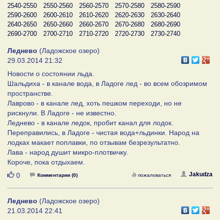
2540-2550
2550-2560
2560-2570
2570-2580
2580-2590
2590-2600
2600-2610
2610-2620
2620-2630
2630-2640
2640-2650
2650-2660
2660-2670
2670-2680
2680-2690
2690-2700
2700-2710
2710-2720
2720-2730
2730-2740
Леднево
(Ладожское озеро)
29.03.2014 21:32
Новости о состоянии льда.
Шальдиха - в канале вода, в Ладоге лед - во всем обозримом
пространстве.
Лаврово - в канале лед, хоть пешком переходи, но не
рискнули. В Ладоге - не известно.
Леднево - в канале ледок, пробит канал для лодок.
Переправились, в Ладоге - чистая вода+льдинки. Народ на
лодках макает поплавки, по отзывам безрезультатно.
Лава - народ душит микро-плотвичку.
Короче, пока отдыхаем.
Нравится
Jakudza
0
Комментарии (0)
пожаловаться
Леднево
(Ладожское озеро)
21.03.2014 22:41