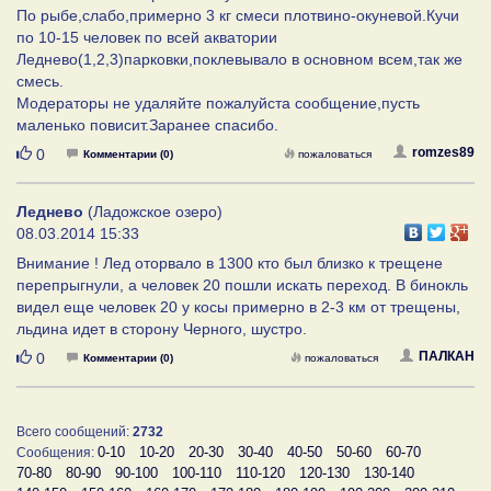
По рыбе,слабо,примерно 3 кг смеси плотвино-окуневой.Кучи
по 10-15 человек по всей акватории
Леднево(1,2,3)парковки,поклевывало в основном всем,так же
смесь.
Модераторы не удаляйте пожалуйста сообщение,пусть
маленько повисит.Заранее спасибо.
Нравится
romzes89
0
Комментарии (0)
пожаловаться
Леднево
(Ладожское озеро)
08.03.2014 15:33
Внимание ! Лед оторвало в 1300 кто был близко к трещене
перепрыгнули, а человек 20 пошли искать переход. В бинокль
видел еще человек 20 у косы примерно в 2-3 км от трещены,
льдина идет в сторону Черного, шустро.
Нравится
ПАЛКАН
0
Комментарии (0)
пожаловаться
Всего сообщений:
2732
0-10
10-20
20-30
30-40
40-50
50-60
60-70
Сообщения:
70-80
80-90
90-100
100-110
110-120
120-130
130-140