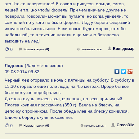
это Что-то невероятное! Я ловил и рипусов, ельцов, сигов,
лещей и т.п. ,но чтобы форель! При чем вначале другие не
поверили, говорили- может вы путаете, но когда увидели, то
сомнений не у кого не было-форель! Лед у берега смерзший
из кусков больших льдин. Если ночью будет мороз ,хотя бы
небольшой, то в течении недели еще можно безопасно
выходить на лед!
Нравится
Вольдемар
0
Комментарии (0)
пожаловаться
Леднево
(Ладожское озеро)
09.03.2014 09:32
Черный лед оторвало в ночь с пятницы на субботу. В субботу в
13:30 оторвало еще поле льда, на 4.5 метрах. Вроде бы все
благополучно перебрались.
До этого окунь поклевывал, вяленько, но весь приличный.
Плотва крупная проскачила (350 г). Взяла на блесну, на
цепочку с тройником. После обеда клев на блесну кончился.
Ближе к берегу окуня похоже нет.
Нравится
CrocoDile
0
Комментарии (0)
пожаловаться