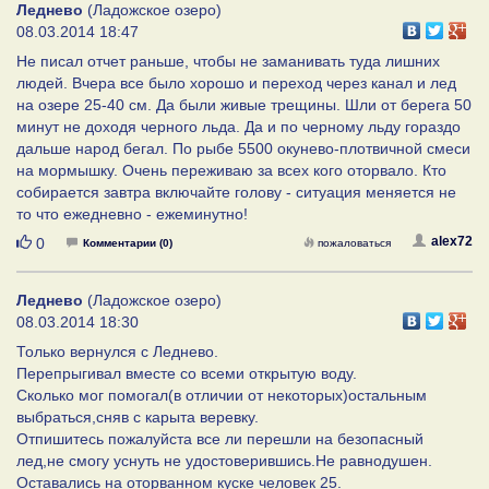
Леднево
(Ладожское озеро)
08.03.2014 18:47
Не писал отчет раньше, чтобы не заманивать туда лишних
людей. Вчера все было хорошо и переход через канал и лед
на озере 25-40 см. Да были живые трещины. Шли от берега 50
минут не доходя черного льда. Да и по черному льду гораздо
дальше народ бегал. По рыбе 5500 окунево-плотвичной смеси
на мормышку. Очень переживаю за всех кого оторвало. Кто
собирается завтра включайте голову - ситуация меняется не
то что ежедневно - ежеминутно!
Нравится
alex72
0
Комментарии (0)
пожаловаться
Леднево
(Ладожское озеро)
08.03.2014 18:30
Только вернулся с Леднево.
Перепрыгивал вместе со всеми открытую воду.
Сколько мог помогал(в отличии от некоторых)остальным
выбраться,сняв с карыта веревку.
Отпишитесь пожалуйста все ли перешли на безопасный
лед,не смогу уснуть не удостоверившись.Не равнодушен.
Оставались на оторванном куске человек 25.