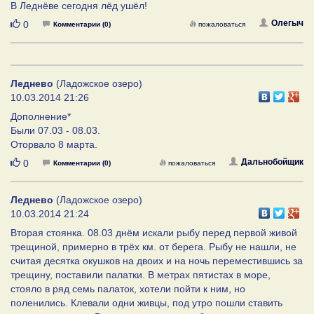
В Леднёве сегодня лёд ушёл!
Нравится
Олегыч
0
Комментарии (0)
пожаловаться
Леднево
(Ладожское озеро)
10.03.2014 21:26
Дополнение*
Были 07.03 - 08.03.
Оторвало 8 марта.
Нравится
Дальнобойщик
0
Комментарии (0)
пожаловаться
Леднево
(Ладожское озеро)
10.03.2014 21:24
Вторая стоянка. 08.03 днём искали рыбу перед первой живой
трещиной, примерно в трёх км. от берега. Рыбу не нашли, не
считая десятка окушков на двоих и на ночь переместившись за
трещину, поставили палатки. В метрах пятистах в море,
стояло в ряд семь палаток, хотели пойти к ним, но
поленились. Клевали одни живцы, под утро пошли ставить