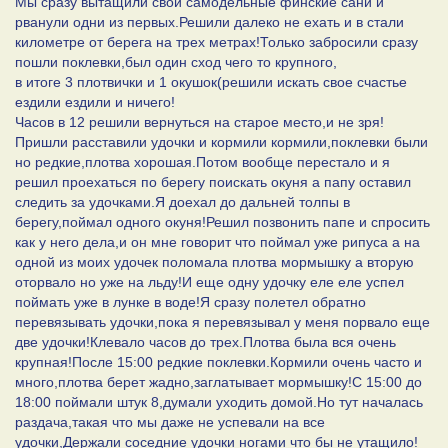
Мы сразу вытащили свои самодельные финские сани и
рванули одни из первых.Решили далеко не ехать и в стали
километре от берега на трех метрах!Только забросили сразу
пошли поклевки,был один сход чего то крупного,
в итоге 3 плотвички и 1 окушок(решили искать свое счастье
ездили ездили и ничего!
Часов в 12 решили вернуться на старое место,и не зря!
Пришли расставили удочки и кормили кормили,поклевки были
но редкие,плотва хорошая.Потом вообще перестало и я
решил проехаться по берегу поискать окуня а папу оставил
следить за удочками.Я доехал до дальней толпы в
берегу,поймал одного окуня!Решил позвонить папе и спросить
как у него дела,и он мне говорит что поймал уже рипуса а на
одной из моих удочек поломала плотва мормышку а вторую
оторвало но уже на льду!И еще одну удочку еле еле успел
поймать уже в лунке в воде!Я сразу полетел обратно
перевязывать удочки,пока я перевязывал у меня порвало еще
две удочки!Клевало часов до трех.Плотва была вся очень
крупная!После 15:00 редкие поклевки.Кормили очень часто и
много,плотва берет жадно,заглатывает мормышку!С 15:00 до
18:00 поймали штук 8,думали уходить домой.Но тут началась
раздача,такая что мы даже не успевали на все
удочки,Держали соседние удочки ногами что бы не утащило!