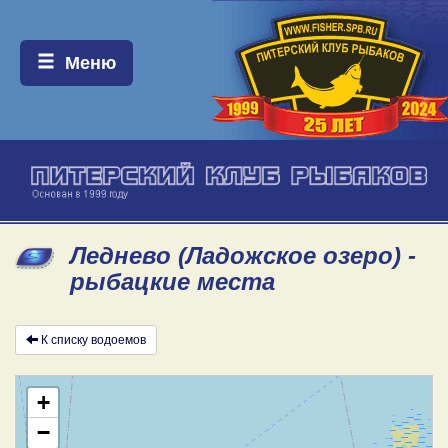
Меню:
Меню
Леднево (Ладожское озеро) -
рыбацкие места
К списку водоемов
+
−