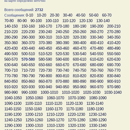
на карте определено неточно
Всего сообщений:
2732
0-10
10-20
20-30
30-40
40-50
50-60
60-70
Сообщения:
70-80
80-90
90-100
100-110
110-120
120-130
130-140
140-150
150-160
160-170
170-180
180-190
190-200
200-210
210-220
220-230
230-240
240-250
250-260
260-270
270-280
280-290
290-300
300-310
310-320
320-330
330-340
340-350
350-360
360-370
370-380
380-390
390-400
400-410
410-420
420-430
430-440
440-450
450-460
460-470
470-480
480-490
490-500
500-510
510-520
520-530
530-540
540-550
550-560
560-570
570-580
580-590
590-600
600-610
610-620
620-630
630-640
640-650
650-660
660-670
670-680
680-690
690-700
700-710
710-720
720-730
730-740
740-750
750-760
760-770
770-780
780-790
790-800
800-810
810-820
820-830
830-840
840-850
850-860
860-870
870-880
880-890
890-900
900-910
910-920
920-930
930-940
940-950
950-960
960-970
970-980
980-990
990-1000
1000-1010
1010-1020
1020-1030
1030-1040
1040-1050
1050-1060
1060-1070
1070-1080
1080-1090
1090-1100
1100-1110
1110-1120
1120-1130
1130-1140
1140-1150
1150-1160
1160-1170
1170-1180
1180-1190
1190-1200
1200-1210
1210-1220
1220-1230
1230-1240
1240-1250
1250-1260
1260-1270
1270-1280
1280-1290
1290-1300
1300-1310
1310-1320
1320-1330
1330-1340