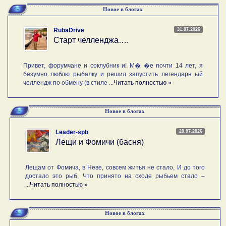
Новое в блогах
31.07.2026
RubaDrive
Старт челленджа….
Привет, форумчане и соклубник и! М� �е почти 14 лет, я
безумно люблю рыбалку и решил запустить легендарн ый
челлендж по обмену (в стиле ...
Читать полностью »
Новое в блогах
20.07.2026
Leader-spb
Лещи и Фомичи (басня)
Лещам от Фомича, в Неве, совсем житья не стало, И до того
достало это рыб, Что принято на сходе рыбьем стало –
...
Читать полностью »
Новое в блогах