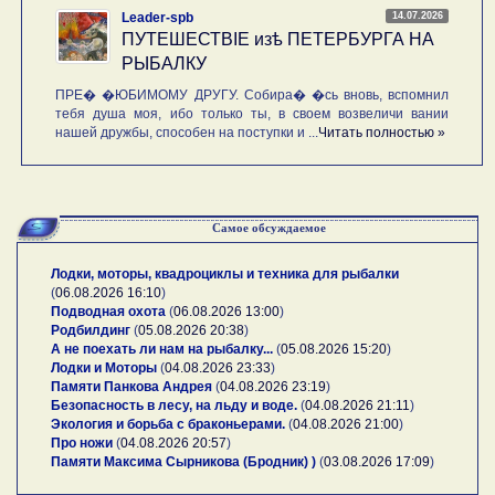
14.07.2026
Leader-spb
ПУТЕШЕСТВIE изѣ ПЕТЕРБУРГА НА
РЫБАЛКУ
ПРЕ� �ЮБИМОМУ ДРУГУ. Собира� �сь вновь, вспомнил
тебя душа моя, ибо только ты, в своем возвеличи вании
нашей дружбы, способен на поступки и ...
Читать полностью »
Самое обсуждаемое
Лодки, моторы, квадроциклы и техника для рыбалки
(
06.08.2026 16:10
)
Подводная охота
(
06.08.2026 13:00
)
Родбилдинг
(
05.08.2026 20:38
)
А не поехать ли нам на рыбалку...
(
05.08.2026 15:20
)
Лодки и Моторы
(
04.08.2026 23:33
)
Памяти Панкова Андрея
(
04.08.2026 23:19
)
Безопасность в лесу, на льду и воде.
(
04.08.2026 21:11
)
Экология и борьба с браконьерами.
(
04.08.2026 21:00
)
Про ножи
(
04.08.2026 20:57
)
Памяти Максима Сырникова (Бродник) )
(
03.08.2026 17:09
)