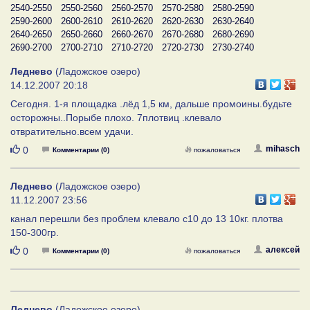
2540-2550
2550-2560
2560-2570
2570-2580
2580-2590
2590-2600
2600-2610
2610-2620
2620-2630
2630-2640
2640-2650
2650-2660
2660-2670
2670-2680
2680-2690
2690-2700
2700-2710
2710-2720
2720-2730
2730-2740
Леднево
(Ладожское озеро)
14.12.2007 20:18
Cегодня. 1-я площадка .лёд 1,5 км, дальше промоины.будьте
осторожны..Порыбе плохо. 7плотвиц .клевало
отвратительно.всем удачи.
Нравится
mihasch
0
Комментарии (0)
пожаловаться
Леднево
(Ладожское озеро)
11.12.2007 23:56
канал перешли без проблем клевало с10 до 13 10кг. плотва
150-300гр.
Нравится
алексей
0
Комментарии (0)
пожаловаться
Леднево
(Ладожское озеро)