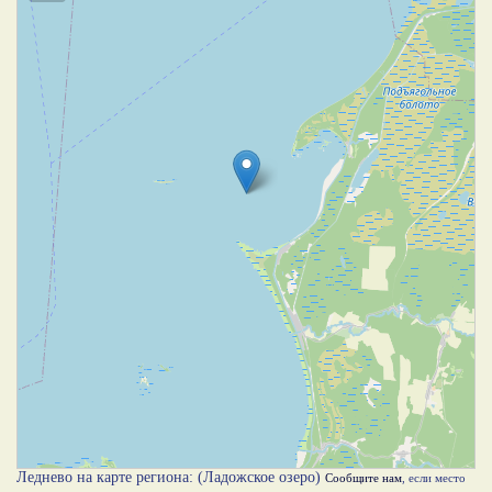
Леднево на карте региона: (Ладожское озеро)
Сообщите нам
, если место