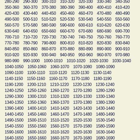
280-290
290-300
300-310
310-320
320-330
330-340
340-350
350-360
360-370
370-380
380-390
390-400
400-410
410-420
420-430
430-440
440-450
450-460
460-470
470-480
480-490
490-500
500-510
510-520
520-530
530-540
540-550
550-560
560-570
570-580
580-590
590-600
600-610
610-620
620-630
630-640
640-650
650-660
660-670
670-680
680-690
690-700
700-710
710-720
720-730
730-740
740-750
750-760
760-770
770-780
780-790
790-800
800-810
810-820
820-830
830-840
840-850
850-860
860-870
870-880
880-890
890-900
900-910
910-920
920-930
930-940
940-950
950-960
960-970
970-980
980-990
990-1000
1000-1010
1010-1020
1020-1030
1030-1040
1040-1050
1050-1060
1060-1070
1070-1080
1080-1090
1090-1100
1100-1110
1110-1120
1120-1130
1130-1140
1140-1150
1150-1160
1160-1170
1170-1180
1180-1190
1190-1200
1200-1210
1210-1220
1220-1230
1230-1240
1240-1250
1250-1260
1260-1270
1270-1280
1280-1290
1290-1300
1300-1310
1310-1320
1320-1330
1330-1340
1340-1350
1350-1360
1360-1370
1370-1380
1380-1390
1390-1400
1400-1410
1410-1420
1420-1430
1430-1440
1440-1450
1450-1460
1460-1470
1470-1480
1480-1490
1490-1500
1500-1510
1510-1520
1520-1530
1530-1540
1540-1550
1550-1560
1560-1570
1570-1580
1580-1590
1590-1600
1600-1610
1610-1620
1620-1630
1630-1640
1640-1650
1650-1660
1660-1670
1670-1680
1680-1690