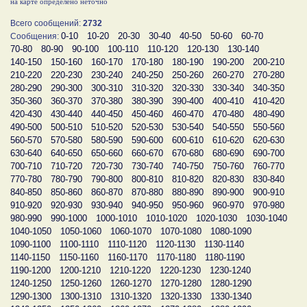
на карте определено неточно
Всего сообщений:
2732
0-10
10-20
20-30
30-40
40-50
50-60
60-70
Сообщения:
70-80
80-90
90-100
100-110
110-120
120-130
130-140
140-150
150-160
160-170
170-180
180-190
190-200
200-210
210-220
220-230
230-240
240-250
250-260
260-270
270-280
280-290
290-300
300-310
310-320
320-330
330-340
340-350
350-360
360-370
370-380
380-390
390-400
400-410
410-420
420-430
430-440
440-450
450-460
460-470
470-480
480-490
490-500
500-510
510-520
520-530
530-540
540-550
550-560
560-570
570-580
580-590
590-600
600-610
610-620
620-630
630-640
640-650
650-660
660-670
670-680
680-690
690-700
700-710
710-720
720-730
730-740
740-750
750-760
760-770
770-780
780-790
790-800
800-810
810-820
820-830
830-840
840-850
850-860
860-870
870-880
880-890
890-900
900-910
910-920
920-930
930-940
940-950
950-960
960-970
970-980
980-990
990-1000
1000-1010
1010-1020
1020-1030
1030-1040
1040-1050
1050-1060
1060-1070
1070-1080
1080-1090
1090-1100
1100-1110
1110-1120
1120-1130
1130-1140
1140-1150
1150-1160
1160-1170
1170-1180
1180-1190
1190-1200
1200-1210
1210-1220
1220-1230
1230-1240
1240-1250
1250-1260
1260-1270
1270-1280
1280-1290
1290-1300
1300-1310
1310-1320
1320-1330
1330-1340