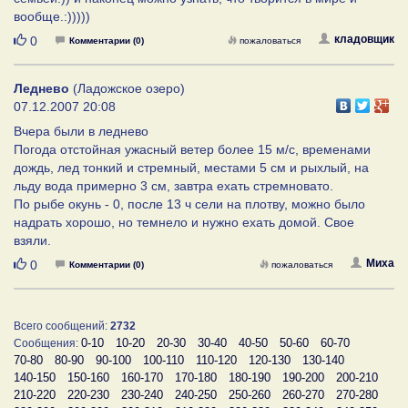
вообще.:)))))
Нравится
кладовщик
0
Комментарии (0)
пожаловаться
Леднево
(Ладожское озеро)
07.12.2007 20:08
Вчера были в леднево
Погода отстойная ужасный ветер более 15 м/с, временами
дождь, лед тонкий и стремный, местами 5 см и рыхлый, на
льду вода примерно 3 см, завтра ехать стремновато.
По рыбе окунь - 0, после 13 ч сели на плотву, можно было
надрать хорошо, но темнело и нужно ехать домой. Свое
взяли.
Нравится
Миха
0
Комментарии (0)
пожаловаться
Всего сообщений:
2732
0-10
10-20
20-30
30-40
40-50
50-60
60-70
Сообщения:
70-80
80-90
90-100
100-110
110-120
120-130
130-140
140-150
150-160
160-170
170-180
180-190
190-200
200-210
210-220
220-230
230-240
240-250
250-260
260-270
270-280