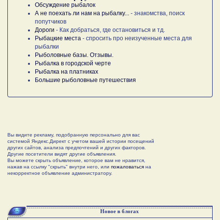
Обсуждение рыбалок
А не поехать ли нам на рыбалку...
- знакомства, поиск
попутчиков
Дороги
- Как добраться, где остановиться и тд.
Рыбацкие места
- спросить про неизученные места для
рыбалки
Рыболовные базы. Отзывы.
Рыбалка в городской черте
Рыбалка на платниках
Большие рыболовные путешествия
Вы видите рекламу, подобранную персонально для вас
системой Яндекс.Директ с учетом вашей истории посещений
других сайтов, анализа предпочтений и других факторов.
Другие посетители видят другие объявления.
Вы можете скрыть объявление, которое вам не нравится,
нажав на ссылку "скрыть" внутри него, или
пожаловаться
на
некорректное объявление администратору.
Новое в блогах