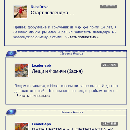
31.07.2026
RubaDrive
Старт челленджа….
Привет, форумчане и соклубник и! М� �е почти 14 лет, я
безумно люблю рыбалку и решил запустить легендарн ый
челлендж по обмену (в стиле ...
Читать полностью »
Новое в блогах
20.07.2026
Leader-spb
Лещи и Фомичи (басня)
Лещам от Фомича, в Неве, совсем житья не стало, И до того
достало это рыб, Что принято на сходе рыбьем стало –
...
Читать полностью »
Новое в блогах
14.07.2026
Leader-spb
ПУТЕШЕСТВIE изѣ ПЕТЕРБУРГА НА