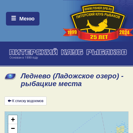
Меню:
Меню
Леднево (Ладожское озеро) -
рыбацкие места
К списку водоемов
+
−