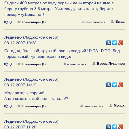
Сидели 400 метров от воду первый день второй на яме в
берегу глубина 3.5 метра. Учитесь душить плотву берите
прикормку,Ерша нет!
Нравится
Влад
0
Комментарии (0)
пожаловаться
Леднево
(Ладожское озеро)
08.12.2007 19:28
Сегодня, большой, круглый, очень сладкий ЧУПА-ЧУПС. Лед
нормальный, купающихся не видел.
Нравится
Борис Лукьянов
0
Комментарии (0)
пожаловаться
Леднево
(Ладожское озеро)
08.12.2007 14:15
Модераторы соррии!!!
А кто скажет какой лед в канале!?
Нравится
Монах
0
Комментарии (0)
пожаловаться
Леднево
(Ладожское озеро)
08.12.2007 11:20