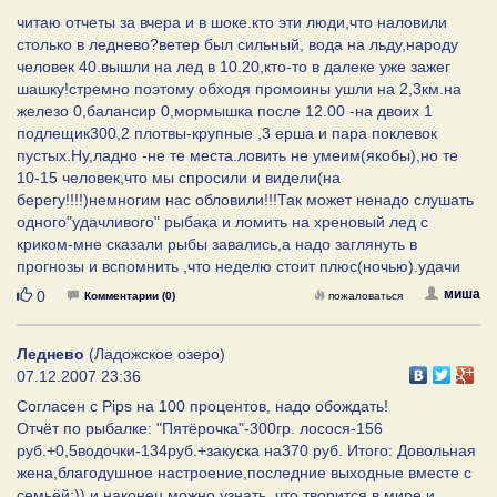
читаю отчеты за вчера и в шоке.кто эти люди,что наловили
столько в леднево?ветер был сильный, вода на льду,народу
человек 40.вышли на лед в 10.20,кто-то в далеке уже зажег
шашку!стремно поэтому обходя промоины ушли на 2,3км.на
железо 0,балансир 0,мормышка после 12.00 -на двоих 1
подлещик300,2 плотвы-крупные ,3 ерша и пара поклевок
пустых.Ну,ладно -не те места.ловить не умеим(якобы),но те
10-15 человек,что мы спросили и видели(на
берегу!!!!)немногим нас обловили!!!Так может ненадо слушать
одного"удачливого" рыбака и ломить на хреновый лед с
криком-мне сказали рыбы завались,а надо заглянуть в
прогнозы и вспомнить ,что неделю стоит плюс(ночью).удачи
Нравится
миша
0
Комментарии (0)
пожаловаться
Леднево
(Ладожское озеро)
07.12.2007 23:36
Согласен с Pips на 100 процентов, надо обождать!
Отчёт по рыбалке: "Пятёрочка"-300гр. лосося-156
руб.+0,5водочки-134руб.+закуска на370 руб. Итого: Довольная
жена,благодушное настроение,последние выходные вместе с
семьёй:)) и наконец можно узнать, что творится в мире и