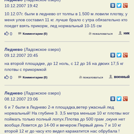
10.12.2007 19:42
10.12.07г. были в леднево от толпы в 1.500 м ловили плотву, у
меня улов составил 11 кг. лучше брало с утра обязательно кто
поедет взять прикорм, лед нормальный 10-15 см
Нравится
ник
0
Комментарии (0)
пожаловаться
Леднево
(Ладожское озеро)
09.12.2007 20:45
на второй площадке, до 12 ноль, с 12 до 16 на двоих 17,5 кг
плотвы с прикормкой
Нравится
военный
0
Комментарии (0)
пожаловаться
Леднево
(Ладожское озеро)
08.12.2007 23:06
6 и 7 были в Леднево 2-я площадка,ветер ужасный лед
нормальный! На глубине 3. 3,5 метра меньше 10 кг плотвы мог
поймать только полный лопух.Плотва до 500 грам ,окуня нет
вообще.Ловится до 14-00 и вечером.Первый день 7 и 10 кг
второй 12 кг до часу кто видел каракатится нас обрубала !